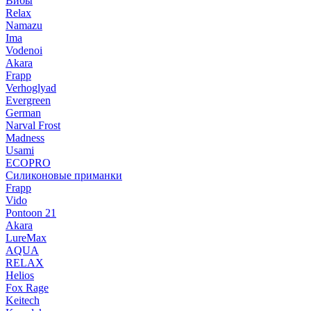
Вибы
Relax
Namazu
Ima
Vodenoi
Akara
Frapp
Verhoglyad
Evergreen
German
Narval Frost
Madness
Usami
ECOPRO
Силиконовые приманки
Frapp
Vido
Pontoon 21
Akara
LureMax
AQUA
RELAX
Helios
Fox Rage
Keitech