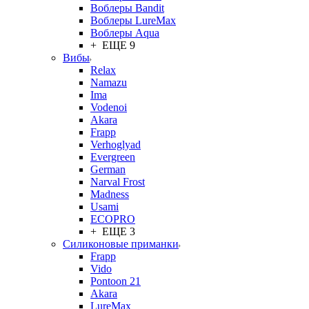
Воблеры Bandit
Воблеры LureMax
Воблеры Aqua
+ ЕЩЕ 9
Вибы
Relax
Namazu
Ima
Vodenoi
Akara
Frapp
Verhoglyad
Evergreen
German
Narval Frost
Madness
Usami
ECOPRO
+ ЕЩЕ 3
Силиконовые приманки
Frapp
Vido
Pontoon 21
Akara
LureMax