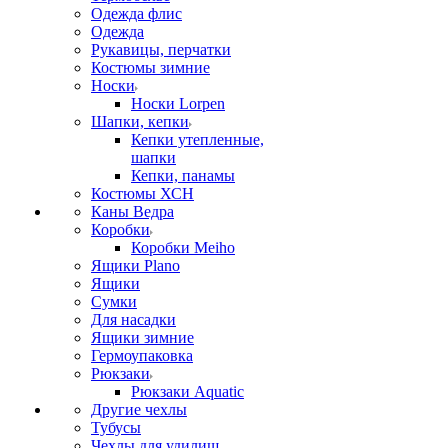
Одежда флис
Одежда
Рукавицы, перчатки
Костюмы зимние
Носки
Носки Lorpen
Шапки, кепки
Кепки утепленные,
шапки
Кепки, панамы
Костюмы ХСН
Каны Ведра
Коробки
Коробки Meiho
Ящики Plano
Ящики
Сумки
Для насадки
Ящики зимние
Гермоупаковка
Рюкзаки
Рюкзаки Aquatic
Другие чехлы
Тубусы
Чехлы для удилищ