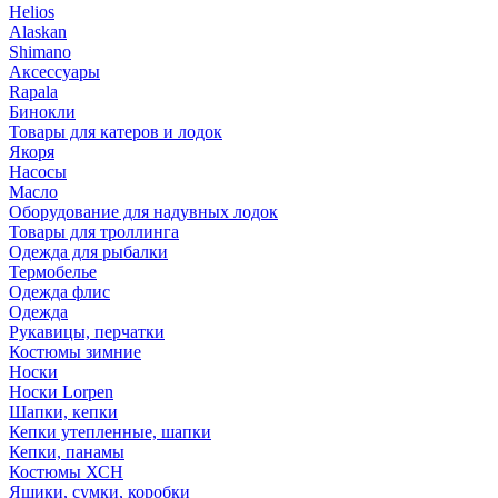
Helios
Alaskan
Shimano
Аксессуары
Rapala
Бинокли
Товары для катеров и лодок
Якоря
Насосы
Масло
Оборудование для надувных лодок
Товары для троллинга
Одежда для рыбалки
Термобелье
Одежда флис
Одежда
Рукавицы, перчатки
Костюмы зимние
Носки
Носки Lorpen
Шапки, кепки
Кепки утепленные, шапки
Кепки, панамы
Костюмы ХСН
Ящики, сумки, коробки