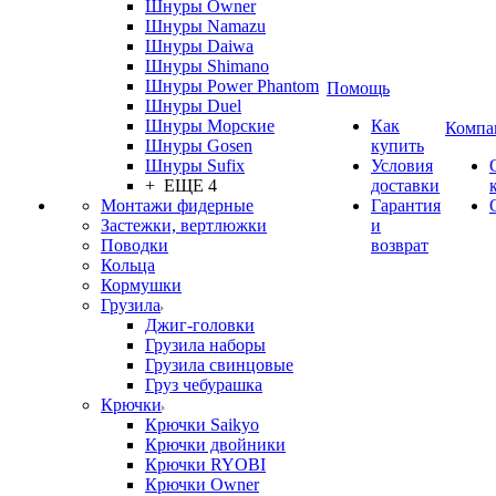
Шнуры Owner
Шнуры Namazu
Шнуры Daiwa
Шнуры Shimano
Шнуры Power Phantom
Помощь
Шнуры Duel
Шнуры Морские
Как
Компа
Шнуры Gosen
купить
Шнуры Sufix
Условия
+ ЕЩЕ 4
доставки
Монтажи фидерные
Гарантия
Застежки, вертлюжки
и
Поводки
возврат
Кольца
Кормушки
Грузила
Джиг-головки
Грузила наборы
Грузила свинцовые
Груз чебурашка
Крючки
Крючки Saikyo
Крючки двойники
Крючки RYOBI
Крючки Owner