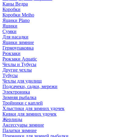
Каны Ведра
Коробки
Коробки Meiho
Ящики Plano
Ящики
Сумки
Для насадки
Ящики зимние
Гермоупаковка
Рюкзаки
Рюкзаки Aquatic
Чехлы и Тубусы
Другие чехлы
Тубусы
Чехлы для удилищ
Подсачеки, садки, мережи
Электроника
Зимняя рыбалка
Тройники с каплей
Хлыстики для зимних удочек
Кивки для зимних удочек
Жерлицы
Аксессуары зимние
Палатки зимние
Приманки для зимней рыбалки