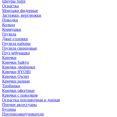
Шнуры Sufix
Оснастка
Монтажи фидерные
Застежки, вертлюжки
Поводки
Кольца
Кормушки
Грузила
Джиг-головки
Грузила наборы
Грузила свинцовые
Груз чебурашка
Крючки
Крючки Saikyo
Крючки двойники
Крючки RYOBI
Крючки Owner
Крючки разные
Тройники
Крючки офсетные
Крючки с поводком
Оснастка поплавочная и донная
Прочие аксессуары
Бусины
Противозакручиватели