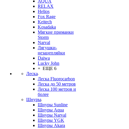
AQUA
RELAX
Helios
Fox Rage
Keitech
Kosadaka
Мягкие приманки
Storm
Narval
Лягушки-
незацепляйки
Daiwa
Lucky John
+ ЕЩЕ 6
Леска
Леска Fluorocarbon
Леска до 50 метров
Леска 100 метров и
более
Шнуры
Шнуры Sunline
Шнуры Aqua
Шнуры Narval
Шнуры YGK
Шнуры Akara