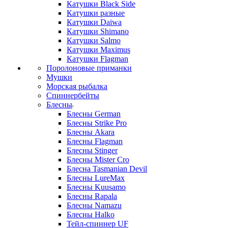
Катушки Black Side
Катушки разные
Катушки Daiwa
Катушки Shimano
Катушки Salmo
Катушки Maximus
Катушки Flagman
Поролоновые приманки
Мушки
Морская рыбалка
Спиннербейты
Блесны
Блесны German
Блесны Strike Pro
Блесны Akara
Блесны Flagman
Блесны Stinger
Блесны Mister Cro
Блесна Tasmanian Devil
Блесны LureMax
Блесны Kuusamo
Блесны Rapala
Блесны Namazu
Блесны Halko
Тейл-спиннер UF