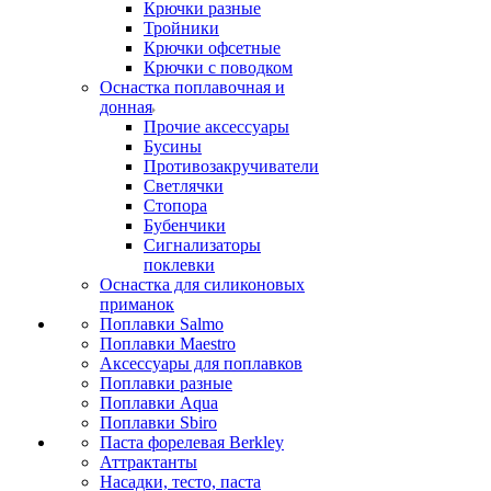
Крючки разные
Тройники
Крючки офсетные
Крючки с поводком
Оснастка поплавочная и
донная
Прочие аксессуары
Бусины
Противозакручиватели
Светлячки
Стопора
Бубенчики
Сигнализаторы
поклевки
Оснастка для силиконовых
приманок
Поплавки Salmo
Поплавки Maestro
Аксессуары для поплавков
Поплавки разные
Поплавки Aqua
Поплавки Sbiro
Паста форелевая Berkley
Аттрактанты
Насадки, тесто, паста