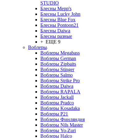
STUDIO
Блесны Mepp's
Блесны Lucky John
Блесны Blue Fox
Блесны Pontoon21
Блесны Daiwa
Блесны разные
+ ЕЩЕ 9
Воблеры
Воблеры Megabass
Воблеры German
Воблеры Zipbaits
Воблеры Stinger
Воблеры Salmo
Воблеры Strike Pro
Воблеры Daiwa
Воблеры RAPALA
Воблеры Jackall
Воблеры Pradco
Воблеры Kosadaka
Воблеры P21
Воблеры Финляндия
Воблеры Nils Master
Воблеры Yo-Zuri
Воблеры Halco