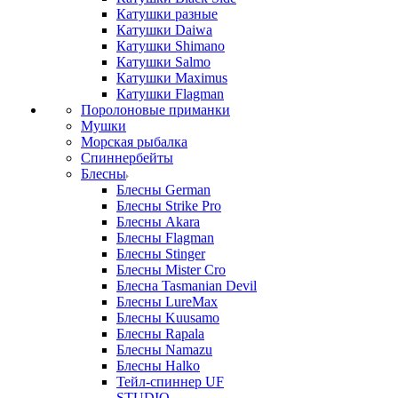
Катушки разные
Катушки Daiwa
Катушки Shimano
Катушки Salmo
Катушки Maximus
Катушки Flagman
Поролоновые приманки
Мушки
Морская рыбалка
Спиннербейты
Блесны
Блесны German
Блесны Strike Pro
Блесны Akara
Блесны Flagman
Блесны Stinger
Блесны Mister Cro
Блесна Tasmanian Devil
Блесны LureMax
Блесны Kuusamo
Блесны Rapala
Блесны Namazu
Блесны Halko
Тейл-спиннер UF
STUDIO