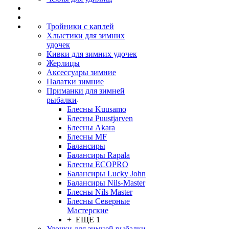
Тройники с каплей
Хлыстики для зимних
удочек
Кивки для зимних удочек
Жерлицы
Аксессуары зимние
Палатки зимние
Приманки для зимней
рыбалки
Блесны Kuusamo
Блесны Puustjarven
Блесны Akara
Блесны MF
Балансиры
Балансиры Rapala
Блесны ECOPRO
Балансиры Lucky John
Балансиры Nils-Master
Блесны Nils Master
Блесны Северные
Мастерские
+ ЕЩЕ 1
Удочки для зимней рыбалки