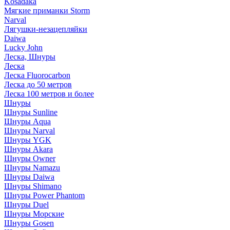
Kosadaka
Мягкие приманки Storm
Narval
Лягушки-незацепляйки
Daiwa
Lucky John
Леска, Шнуры
Леска
Леска Fluorocarbon
Леска до 50 метров
Леска 100 метров и более
Шнуры
Шнуры Sunline
Шнуры Aqua
Шнуры Narval
Шнуры YGK
Шнуры Akara
Шнуры Owner
Шнуры Namazu
Шнуры Daiwa
Шнуры Shimano
Шнуры Power Phantom
Шнуры Duel
Шнуры Морские
Шнуры Gosen