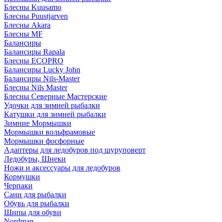
Блесны Kuusamo
Блесны Puustjarven
Блесны Akara
Блесны MF
Балансиры
Балансиры Rapala
Блесны ECOPRO
Балансиры Lucky John
Балансиры Nils-Master
Блесны Nils Master
Блесны Северные Мастерские
Удочки для зимней рыбалки
Катушки для зимней рыбалки
Зимние Мормышки
Мормышки вольфрамовые
Мормышки фосфорные
Адаптеры для ледобуров под шуруповерт
Ледобуры, Шнеки
Ножи и аксессуары для ледобуров
Кормушки
Черпаки
Сани для рыбалки
Обувь для рыбалки
Шипы для обуви
Nordman