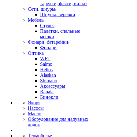
тарелки, фляги, вилки
Сети, шнуры
Шнуры, веревки
Мебель
Стулья
Палатки, спальные
мешки
Фонари, батарейки
Фонари
Оптика
WFT
Salmo
Helios
Alaskan
Shimano
Аксессуары
Rapala
Бинокли
Якоря
Насосы
Масло
Оборудование для надувных
лодок
Термобелье