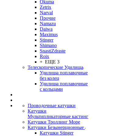
Okuma
Zetrix
Narval
Прочие
Namazu
Daiwa
Maximus
Stinger
Shimano
SnastiZdraste
Roix
+ ЕЩЕ 3
Телескопические Удилища
Удилища поплавочные
без колец
Удилища поплавочные
с кольцами
Проводочные катушки
Катушки
Мультипликаторные кастинг
Катушки Троллинг Море
Катушки Безынерционные
Катушки Stinger