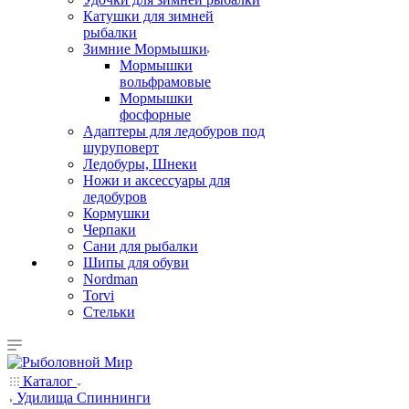
Катушки для зимней
рыбалки
Зимние Мормышки
Мормышки
вольфрамовые
Мормышки
фосфорные
Адаптеры для ледобуров под
шуруповерт
Ледобуры, Шнеки
Ножи и аксессуары для
ледобуров
Кормушки
Черпаки
Сани для рыбалки
Шипы для обуви
Nordman
Torvi
Стельки
Каталог
Удилища Спиннинги