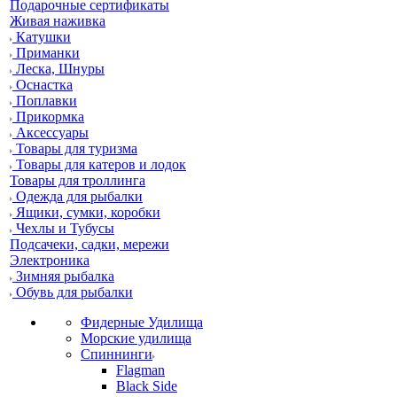
Подарочные сертификаты
Живая наживка
Катушки
Приманки
Леска, Шнуры
Оснастка
Поплавки
Прикормка
Аксессуары
Товары для туризма
Товары для катеров и лодок
Товары для троллинга
Одежда для рыбалки
Ящики, сумки, коробки
Чехлы и Тубусы
Подсачеки, садки, мережи
Электроника
Зимняя рыбалка
Обувь для рыбалки
Фидерные Удилища
Морские удилища
Спиннинги
Flagman
Black Side