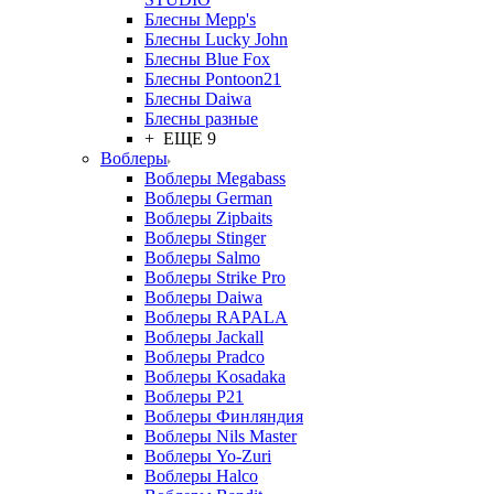
Блесны Mepp's
Блесны Lucky John
Блесны Blue Fox
Блесны Pontoon21
Блесны Daiwa
Блесны разные
+ ЕЩЕ 9
Воблеры
Воблеры Megabass
Воблеры German
Воблеры Zipbaits
Воблеры Stinger
Воблеры Salmo
Воблеры Strike Pro
Воблеры Daiwa
Воблеры RAPALA
Воблеры Jackall
Воблеры Pradco
Воблеры Kosadaka
Воблеры P21
Воблеры Финляндия
Воблеры Nils Master
Воблеры Yo-Zuri
Воблеры Halco