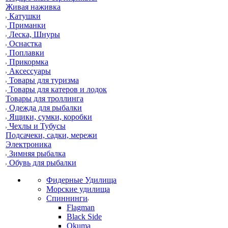
Живая наживка
Катушки
Приманки
Леска, Шнуры
Оснастка
Поплавки
Прикормка
Аксессуары
Товары для туризма
Товары для катеров и лодок
Товары для троллинга
Одежда для рыбалки
Ящики, сумки, коробки
Чехлы и Тубусы
Подсачеки, садки, мережи
Электроника
Зимняя рыбалка
Обувь для рыбалки
Фидерные Удилища
Морские удилища
Спиннинги
Flagman
Black Side
Okuma