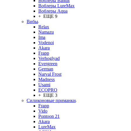
Воблеры Bandit
Воблеры LureMax
Воблеры Aqua
+ ЕЩЕ 9
Вибы
Relax
Namazu
Ima
Vodenoi
Akara
Frapp
Verhoglyad
Evergreen
German
Narval Frost
Madness
Usami
ECOPRO
+ ЕЩЕ 3
Силиконовые приманки
Frapp
Vido
Pontoon 21
Akara
LureMax