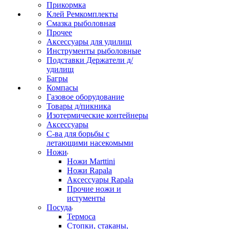
Прикормка
Клей Ремкомплекты
Смазка рыболовная
Прочее
Аксессуары для удилищ
Инструменты рыболовные
Подставки Держатели д/
удилищ
Багры
Компасы
Газовое оборудование
Товары д/пикника
Изотермические контейнеры
Аксессуары
С-ва для борьбы с
летающими насекомыми
Ножи
Ножи Marttini
Ножи Rapala
Аксессуары Rapala
Прочие ножи и
истументы
Посуда
Термоса
Стопки, стаканы,