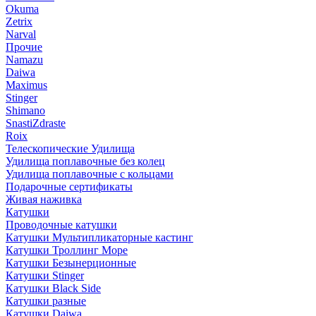
Okuma
Zetrix
Narval
Прочие
Namazu
Daiwa
Maximus
Stinger
Shimano
SnastiZdraste
Roix
Телескопические Удилища
Удилища поплавочные без колец
Удилища поплавочные с кольцами
Подарочные сертификаты
Живая наживка
Катушки
Проводочные катушки
Катушки Мультипликаторные кастинг
Катушки Троллинг Море
Катушки Безынерционные
Катушки Stinger
Катушки Black Side
Катушки разные
Катушки Daiwa