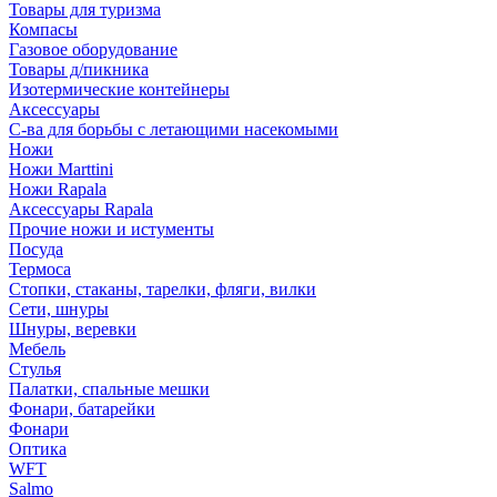
Товары для туризма
Компасы
Газовое оборудование
Товары д/пикника
Изотермические контейнеры
Аксессуары
С-ва для борьбы с летающими насекомыми
Ножи
Ножи Marttini
Ножи Rapala
Аксессуары Rapala
Прочие ножи и истументы
Посуда
Термоса
Стопки, стаканы, тарелки, фляги, вилки
Сети, шнуры
Шнуры, веревки
Мебель
Стулья
Палатки, спальные мешки
Фонари, батарейки
Фонари
Оптика
WFT
Salmo