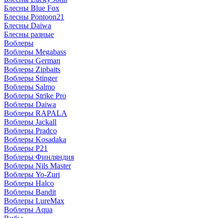
Блесны Blue Fox
Блесны Pontoon21
Блесны Daiwa
Блесны разные
Воблеры
Воблеры Megabass
Воблеры German
Воблеры Zipbaits
Воблеры Stinger
Воблеры Salmo
Воблеры Strike Pro
Воблеры Daiwa
Воблеры RAPALA
Воблеры Jackall
Воблеры Pradco
Воблеры Kosadaka
Воблеры P21
Воблеры Финляндия
Воблеры Nils Master
Воблеры Yo-Zuri
Воблеры Halco
Воблеры Bandit
Воблеры LureMax
Воблеры Aqua