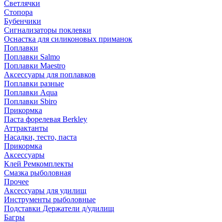
Светлячки
Стопора
Бубенчики
Сигнализаторы поклевки
Оснастка для силиконовых приманок
Поплавки
Поплавки Salmo
Поплавки Maestro
Аксессуары для поплавков
Поплавки разные
Поплавки Aqua
Поплавки Sbiro
Прикормка
Паста форелевая Berkley
Аттрактанты
Насадки, тесто, паста
Прикормка
Аксессуары
Клей Ремкомплекты
Смазка рыболовная
Прочее
Аксессуары для удилищ
Инструменты рыболовные
Подставки Держатели д/удилищ
Багры