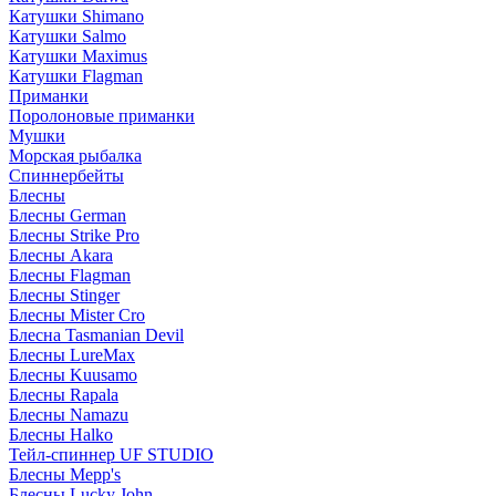
Катушки Shimano
Катушки Salmo
Катушки Maximus
Катушки Flagman
Приманки
Поролоновые приманки
Мушки
Морская рыбалка
Спиннербейты
Блесны
Блесны German
Блесны Strike Pro
Блесны Akara
Блесны Flagman
Блесны Stinger
Блесны Mister Cro
Блесна Tasmanian Devil
Блесны LureMax
Блесны Kuusamo
Блесны Rapala
Блесны Namazu
Блесны Halko
Тейл-спиннер UF STUDIO
Блесны Mepp's
Блесны Lucky John