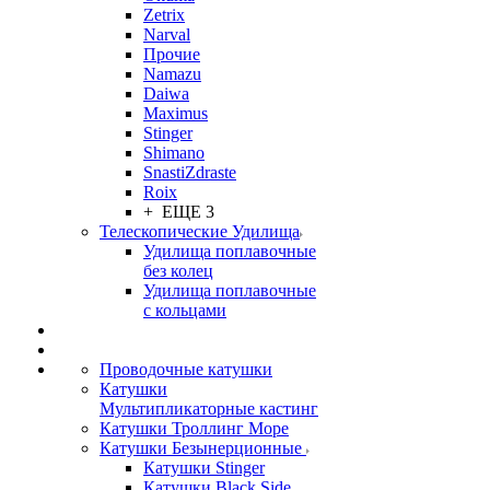
Zetrix
Narval
Прочие
Namazu
Daiwa
Maximus
Stinger
Shimano
SnastiZdraste
Roix
+ ЕЩЕ 3
Телескопические Удилища
Удилища поплавочные
без колец
Удилища поплавочные
с кольцами
Проводочные катушки
Катушки
Мультипликаторные кастинг
Катушки Троллинг Море
Катушки Безынерционные
Катушки Stinger
Катушки Black Side