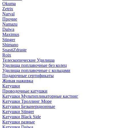
Okuma
Zetrix
Narval
Прочие
Namazu
Daiwa
Maximus
Stinger
Shimano
SnastiZdraste
Roix
Телескопические Удилища
Удилища поплавочные без колец
Удилища поплавочные с кольцами
Подарочные сертификаты
Живая наживка
Катушки
Проводочные катушки
Катушки Мультипликаторные кастинг
Катушки Троллинг Море
Катушки Безынерционные
Катушки Stinger
Катушки Black Side
Катушки разные
Катушки Daiwa