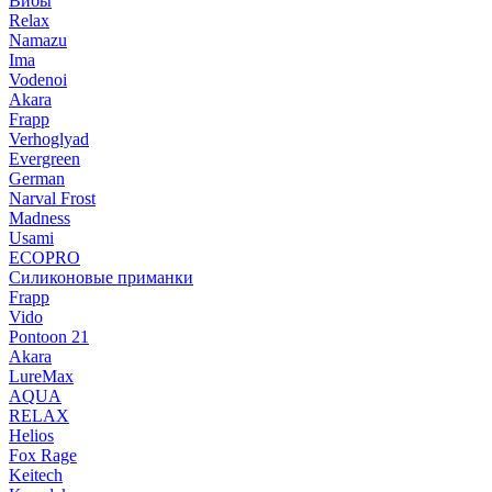
Вибы
Relax
Namazu
Ima
Vodenoi
Akara
Frapp
Verhoglyad
Evergreen
German
Narval Frost
Madness
Usami
ECOPRO
Силиконовые приманки
Frapp
Vido
Pontoon 21
Akara
LureMax
AQUA
RELAX
Helios
Fox Rage
Keitech