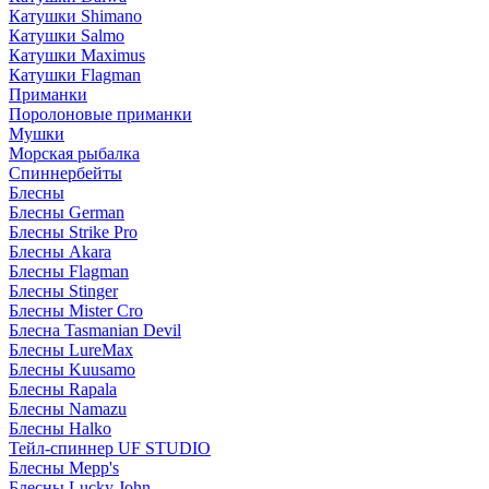
Катушки Shimano
Катушки Salmo
Катушки Maximus
Катушки Flagman
Приманки
Поролоновые приманки
Мушки
Морская рыбалка
Спиннербейты
Блесны
Блесны German
Блесны Strike Pro
Блесны Akara
Блесны Flagman
Блесны Stinger
Блесны Mister Cro
Блесна Tasmanian Devil
Блесны LureMax
Блесны Kuusamo
Блесны Rapala
Блесны Namazu
Блесны Halko
Тейл-спиннер UF STUDIO
Блесны Mepp's
Блесны Lucky John