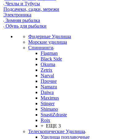
Чехлы и Тубусы
Подсачеки, садки, мережи
Электроника
Зимняя рыбалка
Обувь для рыбалки
Фидерные Удилища
Морские удилища
Спиннинги
Flagman
Black Side
Okuma
Zetrix
Narval
Прочие
Namazu
Daiwa
Maximus
Stinger
Shimano
SnastiZdraste
Roix
+ ЕЩЕ 3
Телескопические Удилища
Удилища поплавочные