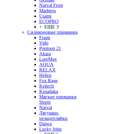
Narval Frost
Madness
Usami
ECOPRO
+ ЕЩЕ 3
Силиконовые приманки
Frapp
Vido
Pontoon 21
Akara
LureMax
AQUA
RELAX
Helios
Fox Rage
Keitech
Kosadaka
Мягкие приманки
Storm
Narval
Лягушки-
незацепляйки
Daiwa
Lucky John