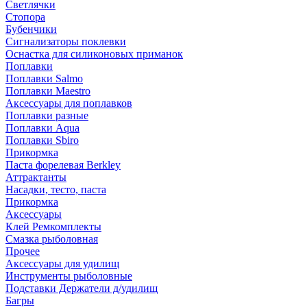
Светлячки
Стопора
Бубенчики
Сигнализаторы поклевки
Оснастка для силиконовых приманок
Поплавки
Поплавки Salmo
Поплавки Maestro
Аксессуары для поплавков
Поплавки разные
Поплавки Aqua
Поплавки Sbiro
Прикормка
Паста форелевая Berkley
Аттрактанты
Насадки, тесто, паста
Прикормка
Аксессуары
Клей Ремкомплекты
Смазка рыболовная
Прочее
Аксессуары для удилищ
Инструменты рыболовные
Подставки Держатели д/удилищ
Багры