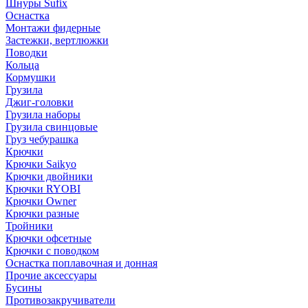
Шнуры Sufix
Оснастка
Монтажи фидерные
Застежки, вертлюжки
Поводки
Кольца
Кормушки
Грузила
Джиг-головки
Грузила наборы
Грузила свинцовые
Груз чебурашка
Крючки
Крючки Saikyo
Крючки двойники
Крючки RYOBI
Крючки Owner
Крючки разные
Тройники
Крючки офсетные
Крючки с поводком
Оснастка поплавочная и донная
Прочие аксессуары
Бусины
Противозакручиватели