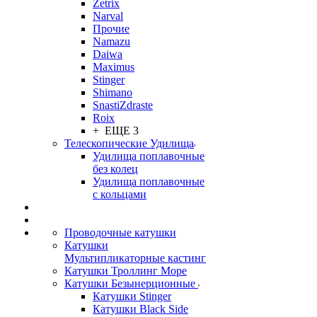
Zetrix
Narval
Прочие
Namazu
Daiwa
Maximus
Stinger
Shimano
SnastiZdraste
Roix
+ ЕЩЕ 3
Телескопические Удилища
Удилища поплавочные
без колец
Удилища поплавочные
с кольцами
Проводочные катушки
Катушки
Мультипликаторные кастинг
Катушки Троллинг Море
Катушки Безынерционные
Катушки Stinger
Катушки Black Side