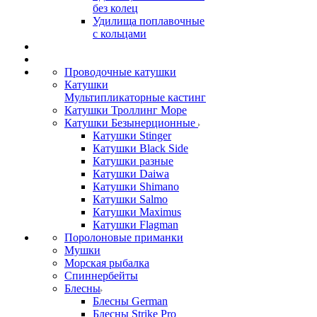
без колец
Удилища поплавочные
с кольцами
Проводочные катушки
Катушки
Мультипликаторные кастинг
Катушки Троллинг Море
Катушки Безынерционные
Катушки Stinger
Катушки Black Side
Катушки разные
Катушки Daiwa
Катушки Shimano
Катушки Salmo
Катушки Maximus
Катушки Flagman
Поролоновые приманки
Мушки
Морская рыбалка
Спиннербейты
Блесны
Блесны German
Блесны Strike Pro