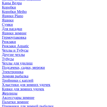
Каны Ведра
Коробки
Коробки Meiho
Ящики Plano
Ящики
Сумки
Для насадки
Ящики зимние
Гермоупаковка
Рюкзаки
Рюкзаки Aquatic
Чехлы и Тубусы
Другие чехлы
Тубусы
Чехлы для удилищ
Подсачеки, садки, мережи
Электроника
Зимняя рыбалка
Тройники с каплей
Хлыстики для зимних удочек
Кивки для зимних удочек
Жерлицы
Аксессуары зимние
Палатки зимние
Приманки для зимней рыбалки