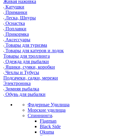
Живая наживка
Катушки
Приманки
Леска, Шнуры
Оснастка
Поплавки
Прикормка
Аксессуары
Товары для туризма
Товары для катеров и лодок
Товары для троллинга
Одежда для рыбалки
Ящики, сумки, коробки
Чехлы и Тубусы
Подсачеки, садки, мережи
Электроника
Зимняя рыбалка
Обувь для рыбалки
Фидерные Удилища
Морские удилища
Спиннинги
Flagman
Black Side
Okuma