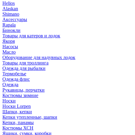
Helios
Alaskan
Shimano
Аксессуары
Rapala
Бинокли
Товары для катеров и лодок
Якоря
Насосы
Масло
Оборудование для надувных лодок
Товары для троллинга
Одежда для рыбалки
Термобелье
Одежда флис
Одежда
Рукавицы, перчатки
Костюмы зимние
Носки
Носки Lorpen
Шапки, кепки
Кепки утепленные, шапки
Кепки, панамы
Костюмы ХСН
Ящики, сумки, коробки