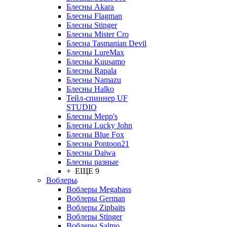
Блесны Akara
Блесны Flagman
Блесны Stinger
Блесны Mister Cro
Блесна Tasmanian Devil
Блесны LureMax
Блесны Kuusamo
Блесны Rapala
Блесны Namazu
Блесны Halko
Тейл-спиннер UF
STUDIO
Блесны Mepp's
Блесны Lucky John
Блесны Blue Fox
Блесны Pontoon21
Блесны Daiwa
Блесны разные
+ ЕЩЕ 9
Воблеры
Воблеры Megabass
Воблеры German
Воблеры Zipbaits
Воблеры Stinger
Воблеры Salmo