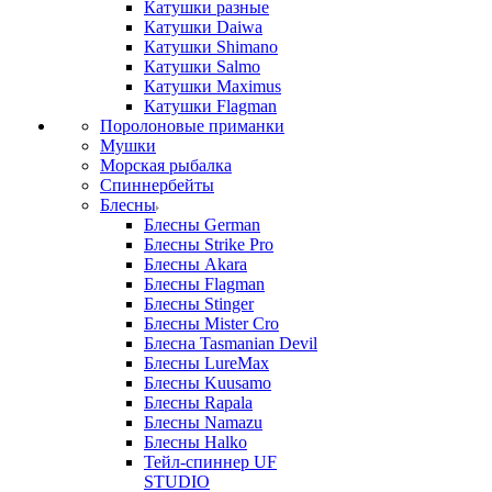
Катушки разные
Катушки Daiwa
Катушки Shimano
Катушки Salmo
Катушки Maximus
Катушки Flagman
Поролоновые приманки
Мушки
Морская рыбалка
Спиннербейты
Блесны
Блесны German
Блесны Strike Pro
Блесны Akara
Блесны Flagman
Блесны Stinger
Блесны Mister Cro
Блесна Tasmanian Devil
Блесны LureMax
Блесны Kuusamo
Блесны Rapala
Блесны Namazu
Блесны Halko
Тейл-спиннер UF
STUDIO