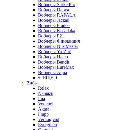
Воблеры Strike Pro
Воблеры Daiwa
Воблеры RAPALA
Воблеры Jackall
Воблеры Pradco
Воблеры Kosadaka
Воблеры P21
Воблеры Финляндия
Воблеры Nils Master
Воблеры Yo-Zuri
Воблеры Halco
Воблеры Bandit
Воблеры LureMax
Воблеры Aqua
+ ЕЩЕ 9
Вибы
Relax
Namazu
Ima
Vodenoi
Akara
Frapp
Verhoglyad
Evergreen
German