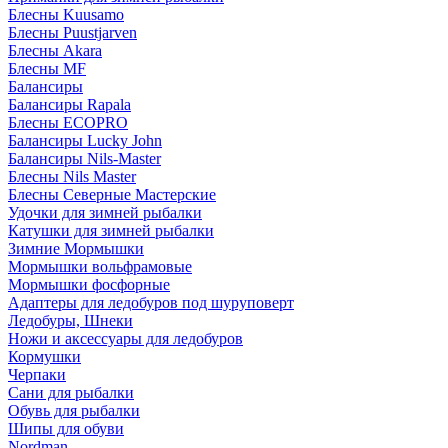
Блесны Kuusamo
Блесны Puustjarven
Блесны Akara
Блесны MF
Балансиры
Балансиры Rapala
Блесны ECOPRO
Балансиры Lucky John
Балансиры Nils-Master
Блесны Nils Master
Блесны Северные Мастерские
Удочки для зимней рыбалки
Катушки для зимней рыбалки
Зимние Мормышки
Мормышки вольфрамовые
Мормышки фосфорные
Адаптеры для ледобуров под шуруповерт
Ледобуры, Шнеки
Ножи и аксессуары для ледобуров
Кормушки
Черпаки
Сани для рыбалки
Обувь для рыбалки
Шипы для обуви
Nordman