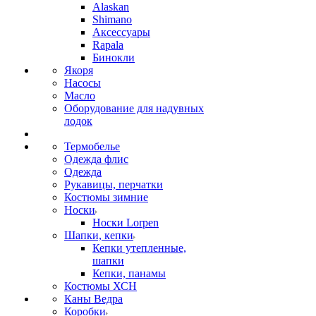
Alaskan
Shimano
Аксессуары
Rapala
Бинокли
Якоря
Насосы
Масло
Оборудование для надувных
лодок
Термобелье
Одежда флис
Одежда
Рукавицы, перчатки
Костюмы зимние
Носки
Носки Lorpen
Шапки, кепки
Кепки утепленные,
шапки
Кепки, панамы
Костюмы ХСН
Каны Ведра
Коробки