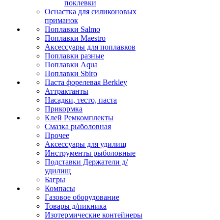
поклевки
Оснастка для силиконовых
приманок
Поплавки Salmo
Поплавки Maestro
Аксессуары для поплавков
Поплавки разные
Поплавки Aqua
Поплавки Sbiro
Паста форелевая Berkley
Аттрактанты
Насадки, тесто, паста
Прикормка
Клей Ремкомплекты
Смазка рыболовная
Прочее
Аксессуары для удилищ
Инструменты рыболовные
Подставки Держатели д/
удилищ
Багры
Компасы
Газовое оборудование
Товары д/пикника
Изотермические контейнеры