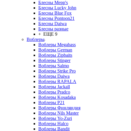
Блесны Mepp's
Блесны Lucky John
Блесны Blue Fox
Блесны Pontoon21
Блесны Daiwa
Блесны разные
+ ЕЩЕ 9
Воблеры
Воблеры Megabass
Воблеры German
Воблеры Zipbaits
Воблеры Stinger
Воблеры Salmo
Воблеры Strike Pro
Воблеры Daiwa
Воблеры RAPALA
Воблеры Jackall
Воблеры Pradco
Воблеры Kosadaka
Воблеры P21
Воблеры Финляндия
Воблеры Nils Master
Воблеры Yo-Zuri
Воблеры Halco
Воблеры Bandit