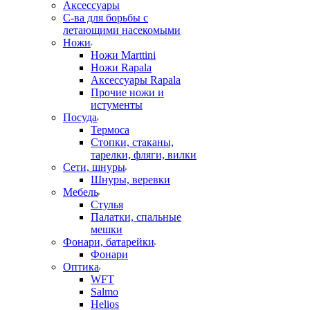
Аксессуары
С-ва для борьбы с
летающими насекомыми
Ножи
Ножи Marttini
Ножи Rapala
Аксессуары Rapala
Прочие ножи и
истументы
Посуда
Термоса
Стопки, стаканы,
тарелки, фляги, вилки
Сети, шнуры
Шнуры, веревки
Мебель
Стулья
Палатки, спальные
мешки
Фонари, батарейки
Фонари
Оптика
WFT
Salmo
Helios