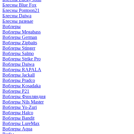
Блесны Blue Fox
Блесны Pontoon21
Блесны Daiwa
Блесны разные
Воблеры
Воблеры Megabass
Воблеры German
Воблеры Zipbaits
Воблеры Stinger
Воблеры Salmo
Воблеры Strike Pro
Воблеры Daiwa
Воблеры RAPALA
Воблеры Jackall
Воблеры Pradco
Воблеры Kosadaka
Воблеры P21
Воблеры Финляндия
Воблеры Nils Master
Воблеры Yo-Zuri
Воблеры Halco
Воблеры Bandit
Воблеры LureMax
Воблеры Aqua