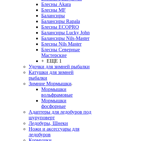
Блесны Akara
Блесны MF
Балансиры
Балансиры Rapala
Блесны ECOPRO
Балансиры Lucky John
Балансиры Nils-Master
Блесны Nils Master
Блесны Северные
Мастерские
+ ЕЩЕ 1
Удочки для зимней рыбалки
Катушки для зимней
рыбалки
Зимние Мормышки
Мормышки
вольфрамовые
Мормышки
фосфорные
Адаптеры для ледобуров под
шуруповерт
Ледобуры, Шнеки
Ножи и аксессуары для
ледобуров
Кормушки