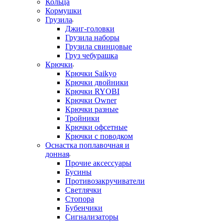
Кольца
Кормушки
Грузила
Джиг-головки
Грузила наборы
Грузила свинцовые
Груз чебурашка
Крючки
Крючки Saikyo
Крючки двойники
Крючки RYOBI
Крючки Owner
Крючки разные
Тройники
Крючки офсетные
Крючки с поводком
Оснастка поплавочная и
донная
Прочие аксессуары
Бусины
Противозакручиватели
Светлячки
Стопора
Бубенчики
Сигнализаторы