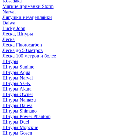
Kosadaka
Мягкие приманки Storm
Narval
Лягушки-незацепляйки
Daiwa
Lucky John
Леска, Шнуры
Леска
Леска Fluorocarbon
Леска до 50 метров
Леска 100 метров и более
Шнуры
Шнуры Sunline
Шнуры Aqua
Шнуры Narval
Шнуры YGK
Шнуры Akara
Шнуры Owner
Шнуры Namazu
Шнуры Daiwa
Шнуры Shimano
Шнуры Power Phantom
Шнуры Duel
Шнуры Морские
Шнуры Gosen