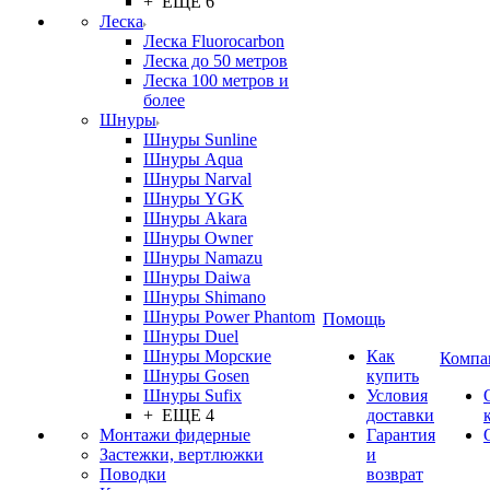
+ ЕЩЕ 6
Леска
Леска Fluorocarbon
Леска до 50 метров
Леска 100 метров и
более
Шнуры
Шнуры Sunline
Шнуры Aqua
Шнуры Narval
Шнуры YGK
Шнуры Akara
Шнуры Owner
Шнуры Namazu
Шнуры Daiwa
Шнуры Shimano
Шнуры Power Phantom
Помощь
Шнуры Duel
Шнуры Морские
Как
Компа
Шнуры Gosen
купить
Шнуры Sufix
Условия
+ ЕЩЕ 4
доставки
Монтажи фидерные
Гарантия
Застежки, вертлюжки
и
Поводки
возврат