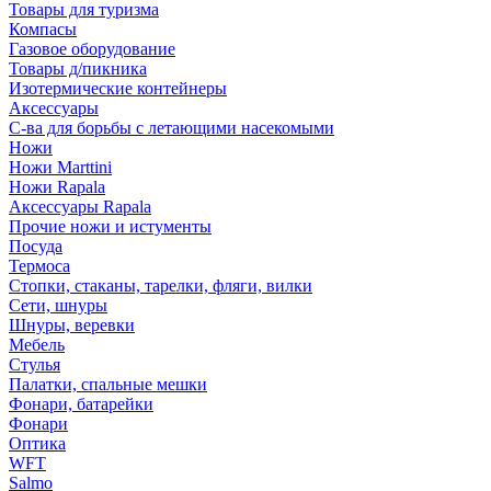
Товары для туризма
Компасы
Газовое оборудование
Товары д/пикника
Изотермические контейнеры
Аксессуары
С-ва для борьбы с летающими насекомыми
Ножи
Ножи Marttini
Ножи Rapala
Аксессуары Rapala
Прочие ножи и истументы
Посуда
Термоса
Стопки, стаканы, тарелки, фляги, вилки
Сети, шнуры
Шнуры, веревки
Мебель
Стулья
Палатки, спальные мешки
Фонари, батарейки
Фонари
Оптика
WFT
Salmo