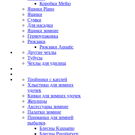
Коробки Meiho
Ящики Plano
Ящики
Сумки
Для насадки
Ящики зимние
Гермоупаковка
Рюкзаки
Рюкзаки Aquatic
Другие чехлы
Тубусы
Чехлы для удилищ
Тройники с каплей
Хлыстики для зимних
удочек
Кивки для зимних удочек
Жерлицы
Аксессуары зимние
Палатки зимние
Приманки для зимней
рыбалки
Блесны Kuusamo
Блесны Puustjarven