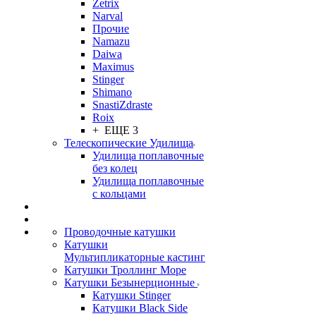
Zetrix
Narval
Прочие
Namazu
Daiwa
Maximus
Stinger
Shimano
SnastiZdraste
Roix
+ ЕЩЕ 3
Телескопические Удилища
Удилища поплавочные
без колец
Удилища поплавочные
с кольцами
Проводочные катушки
Катушки
Мультипликаторные кастинг
Катушки Троллинг Море
Катушки Безынерционные
Катушки Stinger
Катушки Black Side