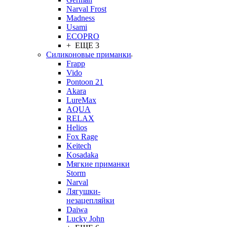
Narval Frost
Madness
Usami
ECOPRO
+ ЕЩЕ 3
Силиконовые приманки
Frapp
Vido
Pontoon 21
Akara
LureMax
AQUA
RELAX
Helios
Fox Rage
Keitech
Kosadaka
Мягкие приманки
Storm
Narval
Лягушки-
незацепляйки
Daiwa
Lucky John