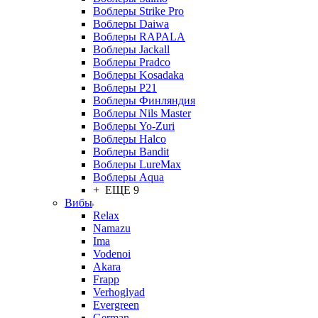
Воблеры Strike Pro
Воблеры Daiwa
Воблеры RAPALA
Воблеры Jackall
Воблеры Pradco
Воблеры Kosadaka
Воблеры P21
Воблеры Финляндия
Воблеры Nils Master
Воблеры Yo-Zuri
Воблеры Halco
Воблеры Bandit
Воблеры LureMax
Воблеры Aqua
+ ЕЩЕ 9
Вибы
Relax
Namazu
Ima
Vodenoi
Akara
Frapp
Verhoglyad
Evergreen
German