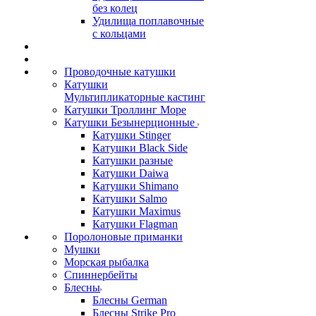
без колец
Удилища поплавочные
с кольцами
Проводочные катушки
Катушки
Мультипликаторные кастинг
Катушки Троллинг Море
Катушки Безынерционные
Катушки Stinger
Катушки Black Side
Катушки разные
Катушки Daiwa
Катушки Shimano
Катушки Salmo
Катушки Maximus
Катушки Flagman
Поролоновые приманки
Мушки
Морская рыбалка
Спиннербейты
Блесны
Блесны German
Блесны Strike Pro