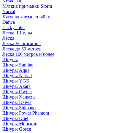
Kosadaka
Мягкие приманки Storm
Narval
Лягушки-незацепляйки
Daiwa
Lucky John
Леска, Шнуры
Леска
Леска Fluorocarbon
Леска до 50 метров
Леска 100 метров и более
Шнуры
Шнуры Sunline
Шнуры Aqua
Шнуры Narval
Шнуры YGK
Шнуры Akara
Шнуры Owner
Шнуры Namazu
Шнуры Daiwa
Шнуры Shimano
Шнуры Power Phantom
Шнуры Duel
Шнуры Морские
Шнуры Gosen