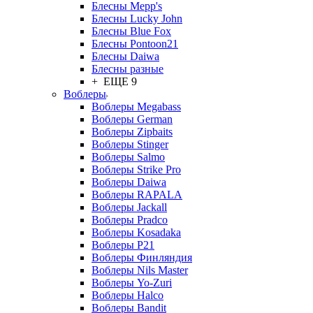
Блесны Mepp's
Блесны Lucky John
Блесны Blue Fox
Блесны Pontoon21
Блесны Daiwa
Блесны разные
+ ЕЩЕ 9
Воблеры
Воблеры Megabass
Воблеры German
Воблеры Zipbaits
Воблеры Stinger
Воблеры Salmo
Воблеры Strike Pro
Воблеры Daiwa
Воблеры RAPALA
Воблеры Jackall
Воблеры Pradco
Воблеры Kosadaka
Воблеры P21
Воблеры Финляндия
Воблеры Nils Master
Воблеры Yo-Zuri
Воблеры Halco
Воблеры Bandit