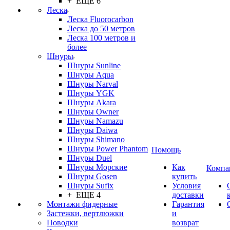
+ ЕЩЕ 6
Леска
Леска Fluorocarbon
Леска до 50 метров
Леска 100 метров и
более
Шнуры
Шнуры Sunline
Шнуры Aqua
Шнуры Narval
Шнуры YGK
Шнуры Akara
Шнуры Owner
Шнуры Namazu
Шнуры Daiwa
Шнуры Shimano
Шнуры Power Phantom
Помощь
Шнуры Duel
Шнуры Морские
Как
Компа
Шнуры Gosen
купить
Шнуры Sufix
Условия
+ ЕЩЕ 4
доставки
Монтажи фидерные
Гарантия
Застежки, вертлюжки
и
Поводки
возврат