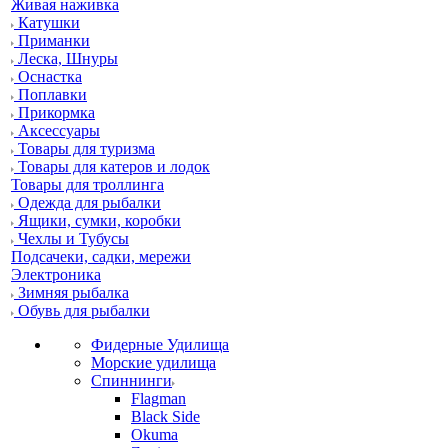
Живая наживка
Катушки
Приманки
Леска, Шнуры
Оснастка
Поплавки
Прикормка
Аксессуары
Товары для туризма
Товары для катеров и лодок
Товары для троллинга
Одежда для рыбалки
Ящики, сумки, коробки
Чехлы и Тубусы
Подсачеки, садки, мережи
Электроника
Зимняя рыбалка
Обувь для рыбалки
Фидерные Удилища
Морские удилища
Спиннинги
Flagman
Black Side
Okuma