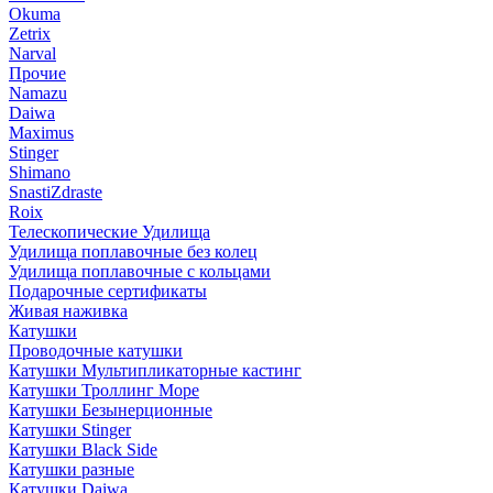
Okuma
Zetrix
Narval
Прочие
Namazu
Daiwa
Maximus
Stinger
Shimano
SnastiZdraste
Roix
Телескопические Удилища
Удилища поплавочные без колец
Удилища поплавочные с кольцами
Подарочные сертификаты
Живая наживка
Катушки
Проводочные катушки
Катушки Мультипликаторные кастинг
Катушки Троллинг Море
Катушки Безынерционные
Катушки Stinger
Катушки Black Side
Катушки разные
Катушки Daiwa