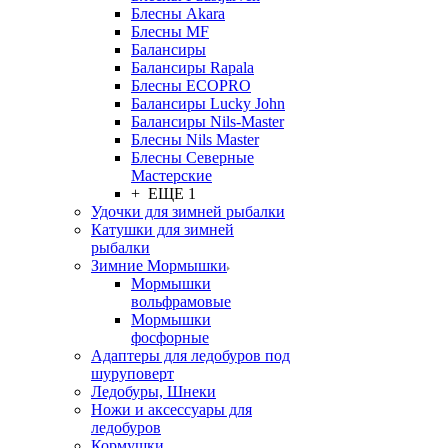
Блесны Akara
Блесны MF
Балансиры
Балансиры Rapala
Блесны ECOPRO
Балансиры Lucky John
Балансиры Nils-Master
Блесны Nils Master
Блесны Северные
Мастерские
+ ЕЩЕ 1
Удочки для зимней рыбалки
Катушки для зимней
рыбалки
Зимние Мормышки
Мормышки
вольфрамовые
Мормышки
фосфорные
Адаптеры для ледобуров под
шуруповерт
Ледобуры, Шнеки
Ножи и аксессуары для
ледобуров
Кормушки