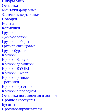
Шнуры Sufix
Оснастка
Монтажи фидерные
Застежки, вертлюжки
Поводки
Кольца
Кормушки
Грузила
Джиг-головки
Грузила наборы
Грузила свинцовые
Груз чебурашка
Крючки
Крючки Saikyo
Крючки двойники
Крючки RYOBI
Крючки Owner
Крючки разные
Тройники
Крючки офсетные
Крючки с поводком
Оснастка поплавочная и донная
Прочие аксессуары
Бусины
Противозакручиватели