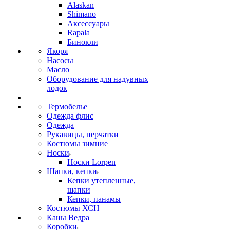
Alaskan
Shimano
Аксессуары
Rapala
Бинокли
Якоря
Насосы
Масло
Оборудование для надувных
лодок
Термобелье
Одежда флис
Одежда
Рукавицы, перчатки
Костюмы зимние
Носки
Носки Lorpen
Шапки, кепки
Кепки утепленные,
шапки
Кепки, панамы
Костюмы ХСН
Каны Ведра
Коробки