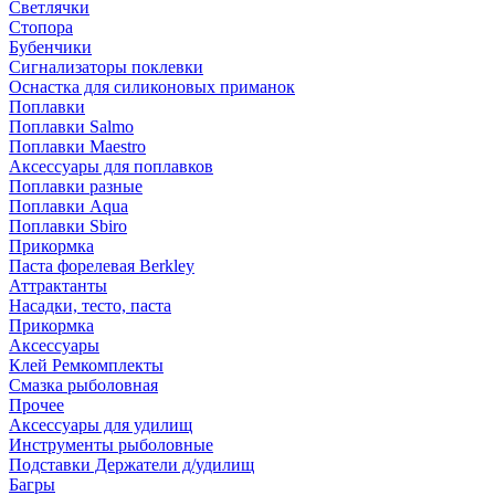
Светлячки
Стопора
Бубенчики
Сигнализаторы поклевки
Оснастка для силиконовых приманок
Поплавки
Поплавки Salmo
Поплавки Maestro
Аксессуары для поплавков
Поплавки разные
Поплавки Aqua
Поплавки Sbiro
Прикормка
Паста форелевая Berkley
Аттрактанты
Насадки, тесто, паста
Прикормка
Аксессуары
Клей Ремкомплекты
Смазка рыболовная
Прочее
Аксессуары для удилищ
Инструменты рыболовные
Подставки Держатели д/удилищ
Багры