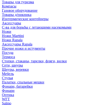
Товары для туризма
Компасы
Газовое оборудование
Товары д/пикника
Изотермические контейнеры
Аксессуары
С-ва для борьбы с летающими насекомыми
Ножи
Ножи Marttini
Ножи Rapala
Аксессуары Rapala
Прочие ножи и истументы
Посуда
Термоса
Стопки, стаканы, тарелки, фляги, вилки
Сети, шнуры
Шнуры, веревки
Мебель
Стулья
Палатки, спальные мешки
Фонари, батарейки
Фонари
Оптика
WFT
Salmo