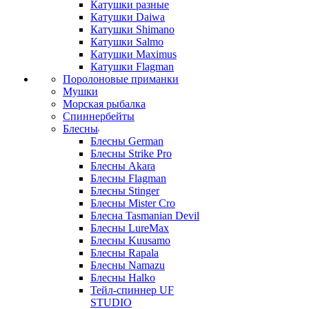
Катушки разные
Катушки Daiwa
Катушки Shimano
Катушки Salmo
Катушки Maximus
Катушки Flagman
Поролоновые приманки
Мушки
Морская рыбалка
Спиннербейты
Блесны
Блесны German
Блесны Strike Pro
Блесны Akara
Блесны Flagman
Блесны Stinger
Блесны Mister Cro
Блесна Tasmanian Devil
Блесны LureMax
Блесны Kuusamo
Блесны Rapala
Блесны Namazu
Блесны Halko
Тейл-спиннер UF
STUDIO