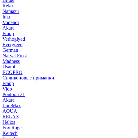
Вибы
Relax
Namazu
Ima
Vodenoi
Akara
Frapp
Verhoglyad
Evergreen
German
Narval Frost
Madness
Usami
ECOPRO
Силиконовые приманки
Frapp
Vido
Pontoon 21
Akara
LureMax
AQUA
RELAX
Helios
Fox Rage
Keitech