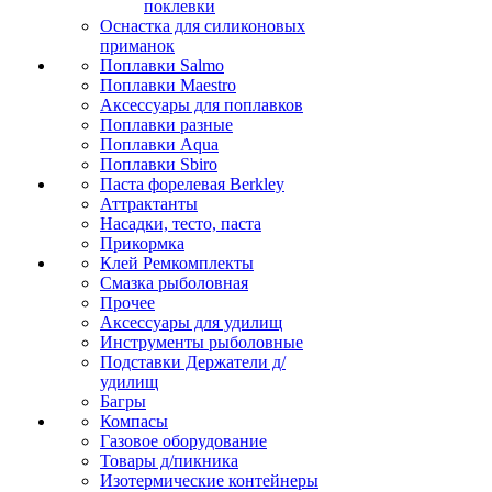
поклевки
Оснастка для силиконовых
приманок
Поплавки Salmo
Поплавки Maestro
Аксессуары для поплавков
Поплавки разные
Поплавки Aqua
Поплавки Sbiro
Паста форелевая Berkley
Аттрактанты
Насадки, тесто, паста
Прикормка
Клей Ремкомплекты
Смазка рыболовная
Прочее
Аксессуары для удилищ
Инструменты рыболовные
Подставки Держатели д/
удилищ
Багры
Компасы
Газовое оборудование
Товары д/пикника
Изотермические контейнеры