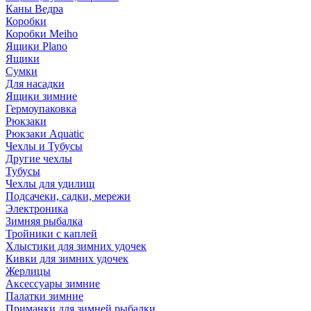
Каны Ведра
Коробки
Коробки Meiho
Ящики Plano
Ящики
Сумки
Для насадки
Ящики зимние
Гермоупаковка
Рюкзаки
Рюкзаки Aquatic
Чехлы и Тубусы
Другие чехлы
Тубусы
Чехлы для удилищ
Подсачеки, садки, мережи
Электроника
Зимняя рыбалка
Тройники с каплей
Хлыстики для зимних удочек
Кивки для зимних удочек
Жерлицы
Аксессуары зимние
Палатки зимние
Приманки для зимней рыбалки