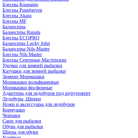
Блесны Kuusamo
Блесны Puustjarven
Блесны Akara
Блесны MF
Балансиры
Балансиры Rapala
Блесны ECOPRO
Балансиры Lucky John
Балансиры Nils-Master
Блесны Nils Master
Блесны Северные Мастерские
Удочки для зимней рыбалки
Катушки для зимней рыбалки
Зимние Мормышки
Мормышки вольфрамовые
Мормышки фосфорные
Адаптеры для ледобуров под шуруповерт
Ледобуры, Шнеки
Ножи и аксессуары для ледобуров
Кормушки
Черпаки
Сани для рыбалки
Обувь для рыбалки
Шипы для обуви
Nordman