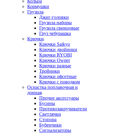
Кольца
Кормушки
Грузила
Джиг-головки
Грузила наборы
Грузила свинцовые
Груз чебурашка
Крючки
Крючки Saikyo
Крючки двойники
Крючки RYOBI
Крючки Owner
Крючки разные
Тройники
Крючки офсетные
Крючки с поводком
Оснастка поплавочная и
донная
Прочие аксессуары
Бусины
Противозакручиватели
Светлячки
Стопора
Бубенчики
Сигнализаторы