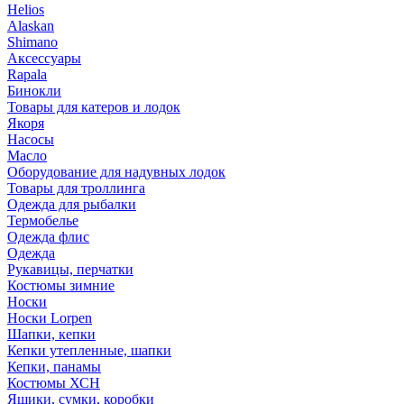
Helios
Alaskan
Shimano
Аксессуары
Rapala
Бинокли
Товары для катеров и лодок
Якоря
Насосы
Масло
Оборудование для надувных лодок
Товары для троллинга
Одежда для рыбалки
Термобелье
Одежда флис
Одежда
Рукавицы, перчатки
Костюмы зимние
Носки
Носки Lorpen
Шапки, кепки
Кепки утепленные, шапки
Кепки, панамы
Костюмы ХСН
Ящики, сумки, коробки