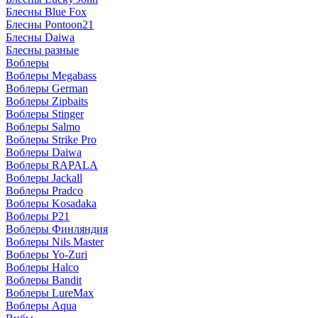
Блесны Blue Fox
Блесны Pontoon21
Блесны Daiwa
Блесны разные
Воблеры
Воблеры Megabass
Воблеры German
Воблеры Zipbaits
Воблеры Stinger
Воблеры Salmo
Воблеры Strike Pro
Воблеры Daiwa
Воблеры RAPALA
Воблеры Jackall
Воблеры Pradco
Воблеры Kosadaka
Воблеры P21
Воблеры Финляндия
Воблеры Nils Master
Воблеры Yo-Zuri
Воблеры Halco
Воблеры Bandit
Воблеры LureMax
Воблеры Aqua