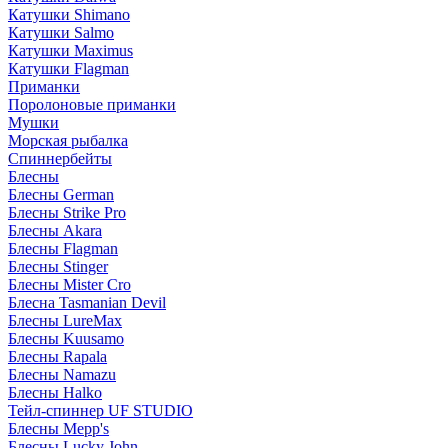
Катушки Shimano
Катушки Salmo
Катушки Maximus
Катушки Flagman
Приманки
Поролоновые приманки
Мушки
Морская рыбалка
Спиннербейты
Блесны
Блесны German
Блесны Strike Pro
Блесны Akara
Блесны Flagman
Блесны Stinger
Блесны Mister Cro
Блесна Tasmanian Devil
Блесны LureMax
Блесны Kuusamo
Блесны Rapala
Блесны Namazu
Блесны Halko
Тейл-спиннер UF STUDIO
Блесны Mepp's
Блесны Lucky John