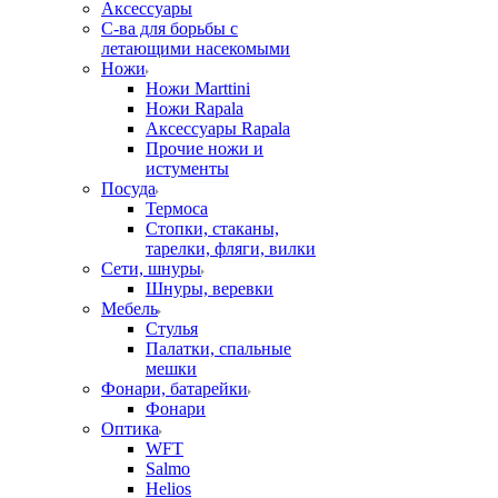
Аксессуары
С-ва для борьбы с
летающими насекомыми
Ножи
Ножи Marttini
Ножи Rapala
Аксессуары Rapala
Прочие ножи и
истументы
Посуда
Термоса
Стопки, стаканы,
тарелки, фляги, вилки
Сети, шнуры
Шнуры, веревки
Мебель
Стулья
Палатки, спальные
мешки
Фонари, батарейки
Фонари
Оптика
WFT
Salmo
Helios