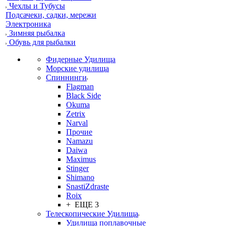
Чехлы и Тубусы
Подсачеки, садки, мережи
Электроника
Зимняя рыбалка
Обувь для рыбалки
Фидерные Удилища
Морские удилища
Спиннинги
Flagman
Black Side
Okuma
Zetrix
Narval
Прочие
Namazu
Daiwa
Maximus
Stinger
Shimano
SnastiZdraste
Roix
+ ЕЩЕ 3
Телескопические Удилища
Удилища поплавочные