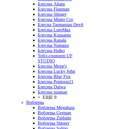
Блесны Akara
Блесны Flagman
Блесны Stinger
Блесны Mister Cro
Блесна Tasmanian Devil
Блесны LureMax
Блесны Kuusamo
Блесны Rapala
Блесны Namazu
Блесны Halko
Тейл-спиннер UF
STUDIO
Блесны Mepp's
Блесны Lucky John
Блесны Blue Fox
Блесны Pontoon21
Блесны Daiwa
Блесны разные
+ ЕЩЕ 9
Воблеры
Воблеры Megabass
Воблеры German
Воблеры Zipbaits
Воблеры Stinger
Воблеры Salmo