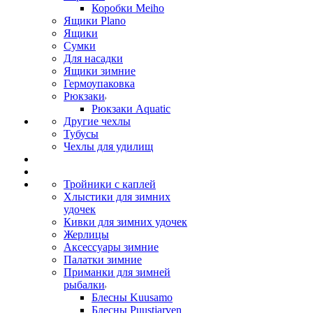
Коробки Meiho
Ящики Plano
Ящики
Сумки
Для насадки
Ящики зимние
Гермоупаковка
Рюкзаки
Рюкзаки Aquatic
Другие чехлы
Тубусы
Чехлы для удилищ
Тройники с каплей
Хлыстики для зимних
удочек
Кивки для зимних удочек
Жерлицы
Аксессуары зимние
Палатки зимние
Приманки для зимней
рыбалки
Блесны Kuusamo
Блесны Puustjarven