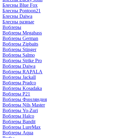
Блесны Blue Fox
Блесны Pontoon21
Блесны Daiwa
Блесны разные
Воблеры
Воблеры Megabass
Воблеры German
Воблеры Zipbaits
Воблеры Stinger
Воблеры Salmo
Воблеры Strike Pro
Воблеры Daiwa
Воблеры RAPALA
Воблеры Jackall
Воблеры Pradco
Воблеры Kosadaka
Воблеры P21
Воблеры Финляндия
Воблеры Nils Master
Воблеры Yo-Zuri
Воблеры Halco
Воблеры Bandit
Воблеры LureMax
Воблеры Aqua