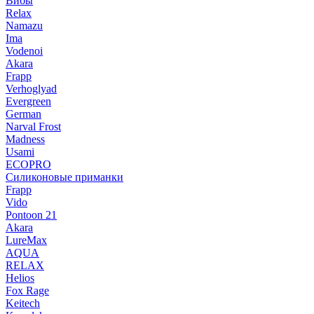
Вибы
Relax
Namazu
Ima
Vodenoi
Akara
Frapp
Verhoglyad
Evergreen
German
Narval Frost
Madness
Usami
ECOPRO
Силиконовые приманки
Frapp
Vido
Pontoon 21
Akara
LureMax
AQUA
RELAX
Helios
Fox Rage
Keitech