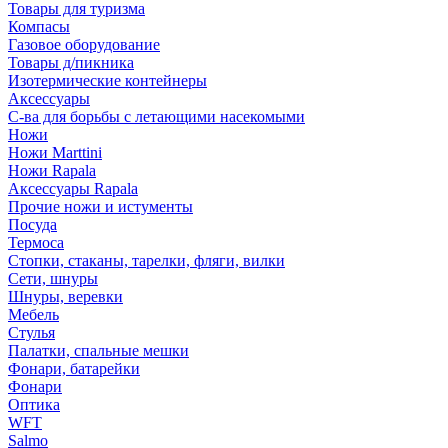
Товары для туризма
Компасы
Газовое оборудование
Товары д/пикника
Изотермические контейнеры
Аксессуары
С-ва для борьбы с летающими насекомыми
Ножи
Ножи Marttini
Ножи Rapala
Аксессуары Rapala
Прочие ножи и истументы
Посуда
Термоса
Стопки, стаканы, тарелки, фляги, вилки
Сети, шнуры
Шнуры, веревки
Мебель
Стулья
Палатки, спальные мешки
Фонари, батарейки
Фонари
Оптика
WFT
Salmo