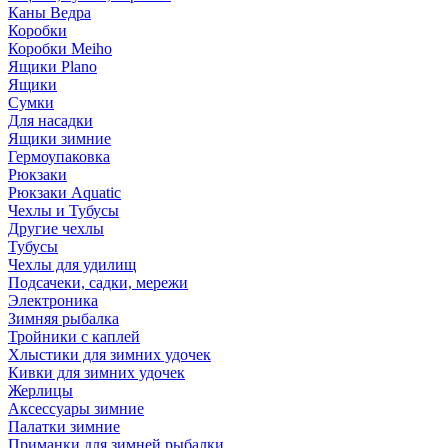
Каны Ведра
Коробки
Коробки Meiho
Ящики Plano
Ящики
Сумки
Для насадки
Ящики зимние
Гермоупаковка
Рюкзаки
Рюкзаки Aquatic
Чехлы и Тубусы
Другие чехлы
Тубусы
Чехлы для удилищ
Подсачеки, садки, мережи
Электроника
Зимняя рыбалка
Тройники с каплей
Хлыстики для зимних удочек
Кивки для зимних удочек
Жерлицы
Аксессуары зимние
Палатки зимние
Приманки для зимней рыбалки