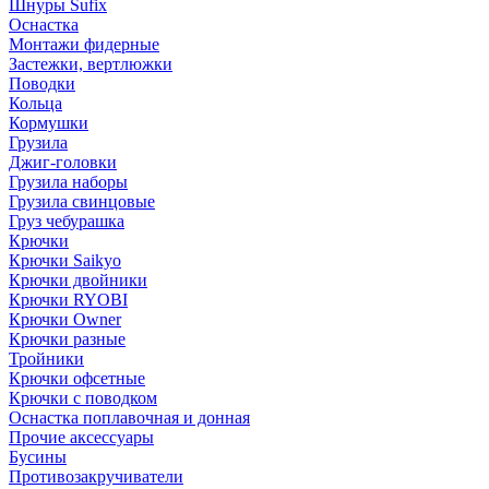
Шнуры Sufix
Оснастка
Монтажи фидерные
Застежки, вертлюжки
Поводки
Кольца
Кормушки
Грузила
Джиг-головки
Грузила наборы
Грузила свинцовые
Груз чебурашка
Крючки
Крючки Saikyo
Крючки двойники
Крючки RYOBI
Крючки Owner
Крючки разные
Тройники
Крючки офсетные
Крючки с поводком
Оснастка поплавочная и донная
Прочие аксессуары
Бусины
Противозакручиватели