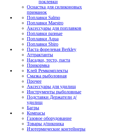
поклевки
Оснастка для силиконовых
приманок
Поплавки Salmo
Поплавки Maestro
Аксессуары для поплавков
Поплавки разные
Поплавки Aqua
Поплавки Sbiro
Паста форелевая Berkley
Аттрактанты
Насадки, тесто, паста
Прикормка
Клей Ремкомплекты
Смазка рыболовная
Прочее
Аксессуары для удилищ
Инструменты рыболовные
Подставки Держатели д/
удилищ
Багры
Компасы
Газовое оборудование
Товары д/пикника
Изотермические контейнеры