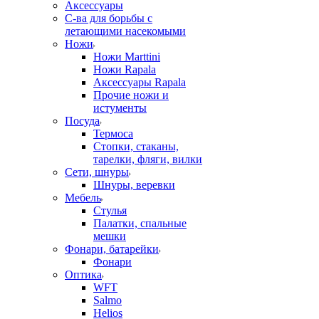
Аксессуары
С-ва для борьбы с
летающими насекомыми
Ножи
Ножи Marttini
Ножи Rapala
Аксессуары Rapala
Прочие ножи и
истументы
Посуда
Термоса
Стопки, стаканы,
тарелки, фляги, вилки
Сети, шнуры
Шнуры, веревки
Мебель
Стулья
Палатки, спальные
мешки
Фонари, батарейки
Фонари
Оптика
WFT
Salmo
Helios