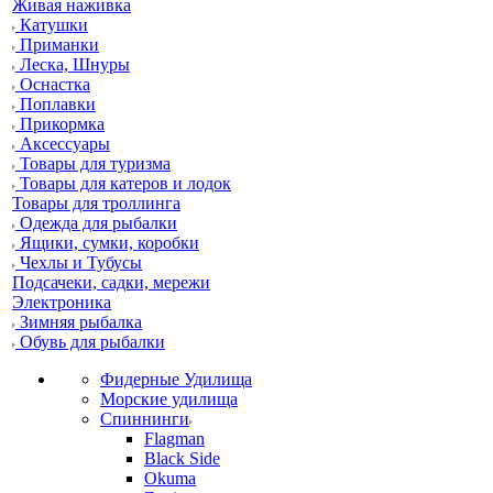
Живая наживка
Катушки
Приманки
Леска, Шнуры
Оснастка
Поплавки
Прикормка
Аксессуары
Товары для туризма
Товары для катеров и лодок
Товары для троллинга
Одежда для рыбалки
Ящики, сумки, коробки
Чехлы и Тубусы
Подсачеки, садки, мережи
Электроника
Зимняя рыбалка
Обувь для рыбалки
Фидерные Удилища
Морские удилища
Спиннинги
Flagman
Black Side
Okuma