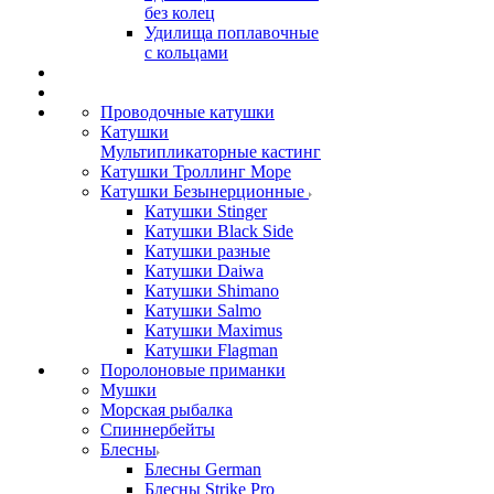
без колец
Удилища поплавочные
с кольцами
Проводочные катушки
Катушки
Мультипликаторные кастинг
Катушки Троллинг Море
Катушки Безынерционные
Катушки Stinger
Катушки Black Side
Катушки разные
Катушки Daiwa
Катушки Shimano
Катушки Salmo
Катушки Maximus
Катушки Flagman
Поролоновые приманки
Мушки
Морская рыбалка
Спиннербейты
Блесны
Блесны German
Блесны Strike Pro