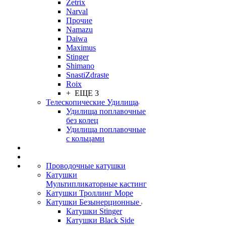
Zetrix
Narval
Прочие
Namazu
Daiwa
Maximus
Stinger
Shimano
SnastiZdraste
Roix
+ ЕЩЕ 3
Телескопические Удилища
Удилища поплавочные
без колец
Удилища поплавочные
с кольцами
Проводочные катушки
Катушки
Мультипликаторные кастинг
Катушки Троллинг Море
Катушки Безынерционные
Катушки Stinger
Катушки Black Side