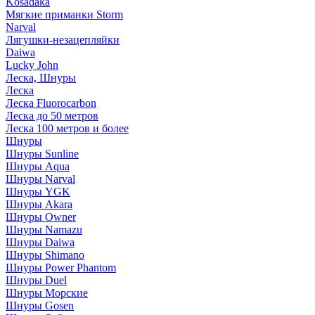
Kosadaka
Мягкие приманки Storm
Narval
Лягушки-незацепляйки
Daiwa
Lucky John
Леска, Шнуры
Леска
Леска Fluorocarbon
Леска до 50 метров
Леска 100 метров и более
Шнуры
Шнуры Sunline
Шнуры Aqua
Шнуры Narval
Шнуры YGK
Шнуры Akara
Шнуры Owner
Шнуры Namazu
Шнуры Daiwa
Шнуры Shimano
Шнуры Power Phantom
Шнуры Duel
Шнуры Морские
Шнуры Gosen