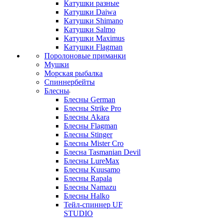
Катушки разные
Катушки Daiwa
Катушки Shimano
Катушки Salmo
Катушки Maximus
Катушки Flagman
Поролоновые приманки
Мушки
Морская рыбалка
Спиннербейты
Блесны
Блесны German
Блесны Strike Pro
Блесны Akara
Блесны Flagman
Блесны Stinger
Блесны Mister Cro
Блесна Tasmanian Devil
Блесны LureMax
Блесны Kuusamo
Блесны Rapala
Блесны Namazu
Блесны Halko
Тейл-спиннер UF
STUDIO