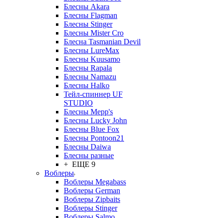
Блесны Akara
Блесны Flagman
Блесны Stinger
Блесны Mister Cro
Блесна Tasmanian Devil
Блесны LureMax
Блесны Kuusamo
Блесны Rapala
Блесны Namazu
Блесны Halko
Тейл-спиннер UF
STUDIO
Блесны Mepp's
Блесны Lucky John
Блесны Blue Fox
Блесны Pontoon21
Блесны Daiwa
Блесны разные
+ ЕЩЕ 9
Воблеры
Воблеры Megabass
Воблеры German
Воблеры Zipbaits
Воблеры Stinger
Воблеры Salmo