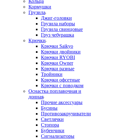
Кольца
Кормушки
Грузила
Джиг-головки
Грузила наборы
Грузила свинцовые
Груз чебурашка
Крючки
Крючки Saikyo
Крючки двойники
Крючки RYOBI
Крючки Owner
Крючки разные
Тройники
Крючки офсетные
Крючки с поводком
Оснастка поплавочная и
донная
Прочие аксессуары
Бусины
Противозакручиватели
Светлячки
Стопора
Бубенчики
Сигнализаторы