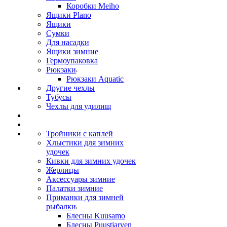
Коробки Meiho
Ящики Plano
Ящики
Сумки
Для насадки
Ящики зимние
Гермоупаковка
Рюкзаки
Рюкзаки Aquatic
Другие чехлы
Тубусы
Чехлы для удилищ
Тройники с каплей
Хлыстики для зимних
удочек
Кивки для зимних удочек
Жерлицы
Аксессуары зимние
Палатки зимние
Приманки для зимней
рыбалки
Блесны Kuusamo
Блесны Puustjarven