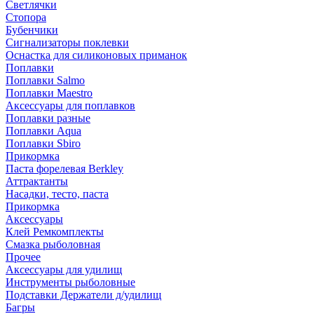
Светлячки
Стопора
Бубенчики
Сигнализаторы поклевки
Оснастка для силиконовых приманок
Поплавки
Поплавки Salmo
Поплавки Maestro
Аксессуары для поплавков
Поплавки разные
Поплавки Aqua
Поплавки Sbiro
Прикормка
Паста форелевая Berkley
Аттрактанты
Насадки, тесто, паста
Прикормка
Аксессуары
Клей Ремкомплекты
Смазка рыболовная
Прочее
Аксессуары для удилищ
Инструменты рыболовные
Подставки Держатели д/удилищ
Багры