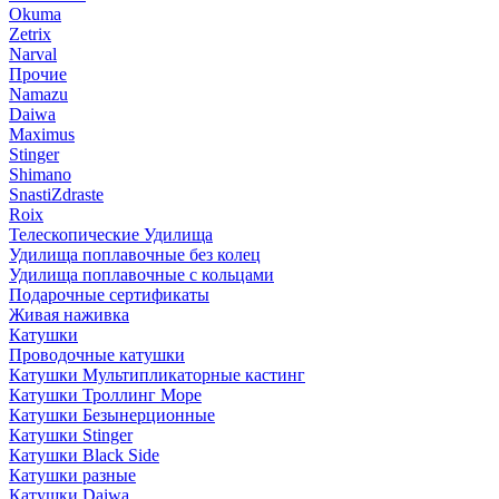
Okuma
Zetrix
Narval
Прочие
Namazu
Daiwa
Maximus
Stinger
Shimano
SnastiZdraste
Roix
Телескопические Удилища
Удилища поплавочные без колец
Удилища поплавочные с кольцами
Подарочные сертификаты
Живая наживка
Катушки
Проводочные катушки
Катушки Мультипликаторные кастинг
Катушки Троллинг Море
Катушки Безынерционные
Катушки Stinger
Катушки Black Side
Катушки разные
Катушки Daiwa