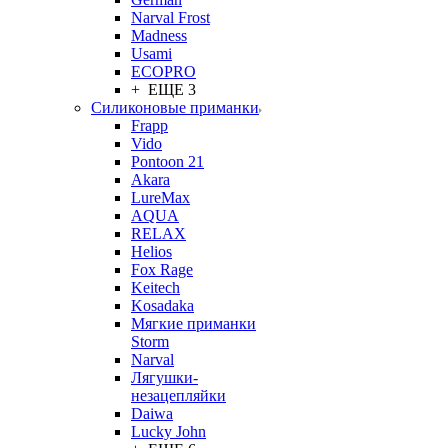
Narval Frost
Madness
Usami
ECOPRO
+ ЕЩЕ 3
Силиконовые приманки
Frapp
Vido
Pontoon 21
Akara
LureMax
AQUA
RELAX
Helios
Fox Rage
Keitech
Kosadaka
Мягкие приманки
Storm
Narval
Лягушки-
незацепляйки
Daiwa
Lucky John