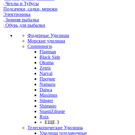
Чехлы и Тубусы
Подсачеки, садки, мережи
Электроника
Зимняя рыбалка
Обувь для рыбалки
Фидерные Удилища
Морские удилища
Спиннинги
Flagman
Black Side
Okuma
Zetrix
Narval
Прочие
Namazu
Daiwa
Maximus
Stinger
Shimano
SnastiZdraste
Roix
+ ЕЩЕ 3
Телескопические Удилища
Удилища поплавочные