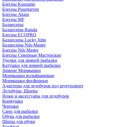
Блесны Kuusamo
Блесны Puustjarven
Блесны Akara
Блесны MF
Балансиры
Балансиры Rapala
Блесны ECOPRO
Балансиры Lucky John
Балансиры Nils-Master
Блесны Nils Master
Блесны Северные Мастерские
Удочки для зимней рыбалки
Катушки для зимней рыбалки
Зимние Мормышки
Мормышки вольфрамовые
Мормышки фосфорные
Адаптеры для ледобуров под шуруповерт
Ледобуры, Шнеки
Ножи и аксессуары для ледобуров
Кормушки
Черпаки
Сани для рыбалки
Обувь для рыбалки
Шипы для обуви
Nordman