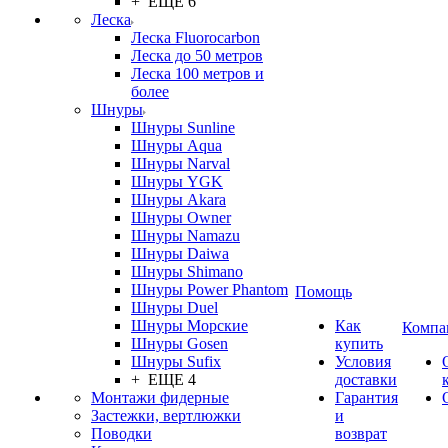
+ ЕЩЕ 6
Леска
Леска Fluorocarbon
Леска до 50 метров
Леска 100 метров и
более
Шнуры
Шнуры Sunline
Шнуры Aqua
Шнуры Narval
Шнуры YGK
Шнуры Akara
Шнуры Owner
Шнуры Namazu
Шнуры Daiwa
Шнуры Shimano
Шнуры Power Phantom
Помощь
Шнуры Duel
Шнуры Морские
Как
Компа
Шнуры Gosen
купить
Шнуры Sufix
Условия
+ ЕЩЕ 4
доставки
Монтажи фидерные
Гарантия
Застежки, вертлюжки
и
Поводки
возврат