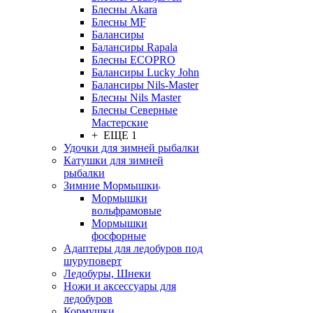
Блесны Akara
Блесны MF
Балансиры
Балансиры Rapala
Блесны ECOPRO
Балансиры Lucky John
Балансиры Nils-Master
Блесны Nils Master
Блесны Северные
Мастерские
+ ЕЩЕ 1
Удочки для зимней рыбалки
Катушки для зимней
рыбалки
Зимние Мормышки
Мормышки
вольфрамовые
Мормышки
фосфорные
Адаптеры для ледобуров под
шуруповерт
Ледобуры, Шнеки
Ножи и аксессуары для
ледобуров
Кормушки