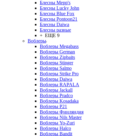
Блесны Mepp's
Блесны Lucky John
Блесны Blue Fox
Блесны Pontoon21
Блесны Daiwa
Блесны разные
+ ЕЩЕ 9
Воблеры
Воблеры Megabass
Воблеры German
Воблеры Zipbaits
Воблеры Stinger
Воблеры Salmo
Воблеры Strike Pro
Воблеры Daiwa
Воблеры RAPALA
Воблеры Jackall
Воблеры Pradco
Воблеры Kosadaka
Воблеры P21
Воблеры Финляндия
Воблеры Nils Master
Воблеры Yo-Zuri
Воблеры Halco
Воблеры Bandit