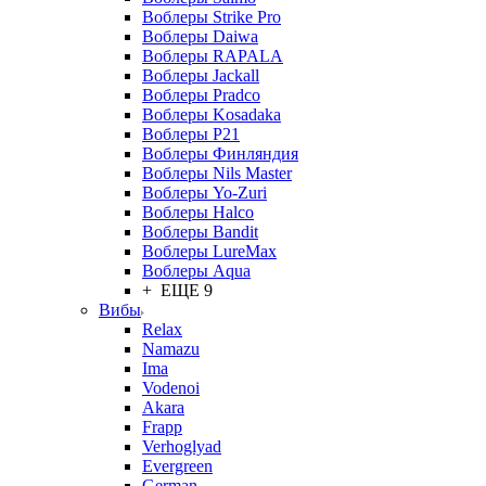
Воблеры Strike Pro
Воблеры Daiwa
Воблеры RAPALA
Воблеры Jackall
Воблеры Pradco
Воблеры Kosadaka
Воблеры P21
Воблеры Финляндия
Воблеры Nils Master
Воблеры Yo-Zuri
Воблеры Halco
Воблеры Bandit
Воблеры LureMax
Воблеры Aqua
+ ЕЩЕ 9
Вибы
Relax
Namazu
Ima
Vodenoi
Akara
Frapp
Verhoglyad
Evergreen
German