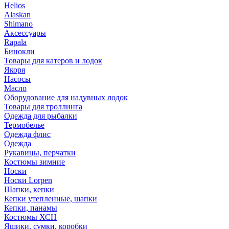
Helios
Alaskan
Shimano
Аксессуары
Rapala
Бинокли
Товары для катеров и лодок
Якоря
Насосы
Масло
Оборудование для надувных лодок
Товары для троллинга
Одежда для рыбалки
Термобелье
Одежда флис
Одежда
Рукавицы, перчатки
Костюмы зимние
Носки
Носки Lorpen
Шапки, кепки
Кепки утепленные, шапки
Кепки, панамы
Костюмы ХСН
Ящики, сумки, коробки