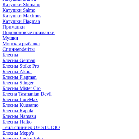
Катушки Shimano
Катушки Salmo
Катушки Maximus
Катушки Flagman
Приманки
Поролоновые приманки
Мушки
Морская рыбалка
Спиннербейты
Блесны
Блесны German
Блесны Strike Pro
Блесны Akara
Блесны Flagman
Блесны Stinger
Блесны Mister Cro
Блесна Tasmanian Devil
Блесны LureMax
Блесны Kuusamo
Блесны Rapala
Блесны Namazu
Блесны Halko
Тейл-спиннер UF STUDIO
Блесны Mepp's
Блесны Lucky John