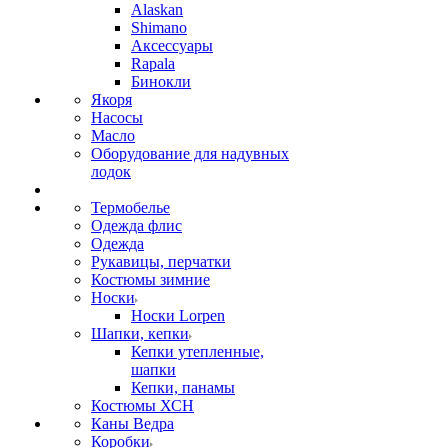
Alaskan
Shimano
Аксессуары
Rapala
Бинокли
Якоря
Насосы
Масло
Оборудование для надувных
лодок
Термобелье
Одежда флис
Одежда
Рукавицы, перчатки
Костюмы зимние
Носки
Носки Lorpen
Шапки, кепки
Кепки утепленные,
шапки
Кепки, панамы
Костюмы ХСН
Каны Ведра
Коробки