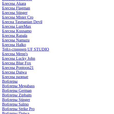
Блесны Akara
Блесны Flagman
Блесны Stinger
Блесны Mister Cro
Блесна Tasmanian Devil
Блесны LureMax
Блесны Kuusamo
Блесны Rapala
Блесны Namazu
Блесны Halko
Тейл-спиннер UF STUDIO
Блесны Mepp's
Блесны Lucky John
Блесны Blue Fox
Блесны Pontoon21
Блесны Daiwa
Блесны разные
Воблеры
Воблеры Megabass
Воблеры German
Воблеры Zipbaits
Воблеры Stinger
Воблеры Salmo
Воблеры Strike Pro
Воблеры Daiwa