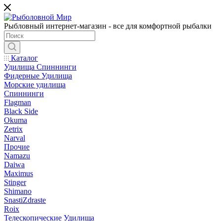
Рыбловный интернет-магазин - все для комфортной рыбалки
Каталог
Удилища Спиннинги
Фидерные Удилища
Морские удилища
Спиннинги
Flagman
Black Side
Okuma
Zetrix
Narval
Прочие
Namazu
Daiwa
Maximus
Stinger
Shimano
SnastiZdraste
Roix
Телескопические Удилища