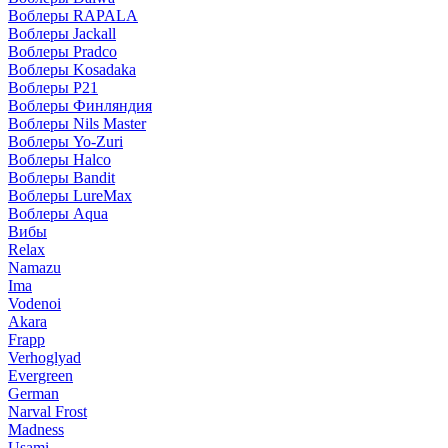
Воблеры RAPALA
Воблеры Jackall
Воблеры Pradco
Воблеры Kosadaka
Воблеры P21
Воблеры Финляндия
Воблеры Nils Master
Воблеры Yo-Zuri
Воблеры Halco
Воблеры Bandit
Воблеры LureMax
Воблеры Aqua
Вибы
Relax
Namazu
Ima
Vodenoi
Akara
Frapp
Verhoglyad
Evergreen
German
Narval Frost
Madness
Usami