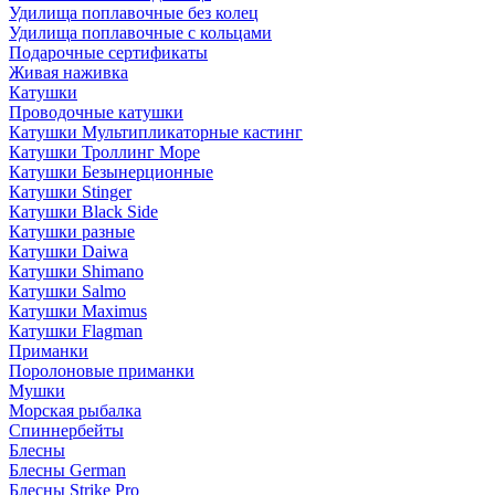
Удилища поплавочные без колец
Удилища поплавочные с кольцами
Подарочные сертификаты
Живая наживка
Катушки
Проводочные катушки
Катушки Мультипликаторные кастинг
Катушки Троллинг Море
Катушки Безынерционные
Катушки Stinger
Катушки Black Side
Катушки разные
Катушки Daiwa
Катушки Shimano
Катушки Salmo
Катушки Maximus
Катушки Flagman
Приманки
Поролоновые приманки
Мушки
Морская рыбалка
Спиннербейты
Блесны
Блесны German
Блесны Strike Pro