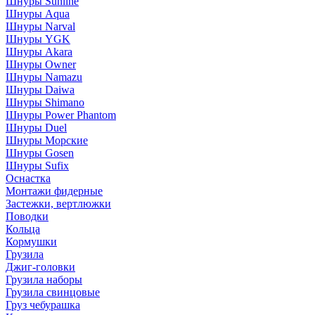
Шнуры Sunline
Шнуры Aqua
Шнуры Narval
Шнуры YGK
Шнуры Akara
Шнуры Owner
Шнуры Namazu
Шнуры Daiwa
Шнуры Shimano
Шнуры Power Phantom
Шнуры Duel
Шнуры Морские
Шнуры Gosen
Шнуры Sufix
Оснастка
Монтажи фидерные
Застежки, вертлюжки
Поводки
Кольца
Кормушки
Грузила
Джиг-головки
Грузила наборы
Грузила свинцовые
Груз чебурашка