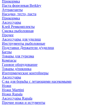
Прикормка
Паста форелевая Berkley
Аттрактанты
Насадки, тесто, паста
Прикормка
Аксессуары
Клей Ремкомплекты
Смазка рыболовная
Прочее
Аксессуары для удилищ
Инструменты рыболовные
Подставки Держатели д/удилищ
Багры
Товары для туризма
Компасы
Газовое оборудование
Товары д/пикника
Изотермические контейнеры
Аксессуары
С-ва для борьбы с летающими насекомыми
Ножи
Ножи Marttini
Ножи Rapala
Аксессуары Rapala
Прочие ножи и истументы