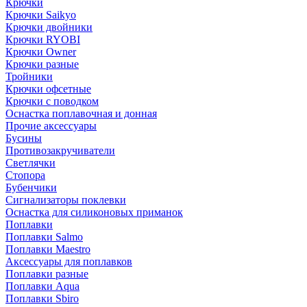
Крючки
Крючки Saikyo
Крючки двойники
Крючки RYOBI
Крючки Owner
Крючки разные
Тройники
Крючки офсетные
Крючки с поводком
Оснастка поплавочная и донная
Прочие аксессуары
Бусины
Противозакручиватели
Светлячки
Стопора
Бубенчики
Сигнализаторы поклевки
Оснастка для силиконовых приманок
Поплавки
Поплавки Salmo
Поплавки Maestro
Аксессуары для поплавков
Поплавки разные
Поплавки Aqua
Поплавки Sbiro