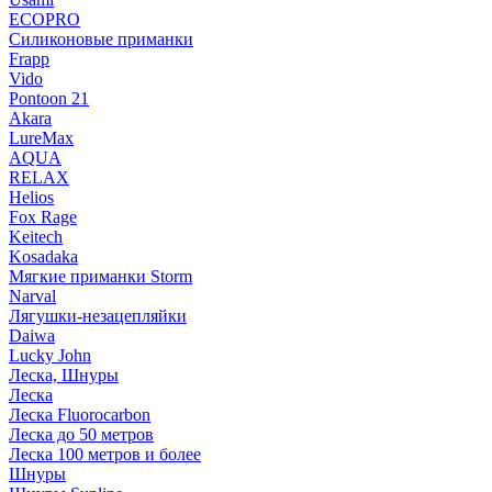
ECOPRO
Силиконовые приманки
Frapp
Vido
Pontoon 21
Akara
LureMax
AQUA
RELAX
Helios
Fox Rage
Keitech
Kosadaka
Мягкие приманки Storm
Narval
Лягушки-незацепляйки
Daiwa
Lucky John
Леска, Шнуры
Леска
Леска Fluorocarbon
Леска до 50 метров
Леска 100 метров и более
Шнуры