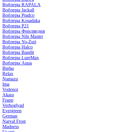
Воблеры RAPALA
Воблеры Jackall
Воблеры Pradco
Воблеры Kosadaka
Воблеры P21
Воблеры Финляндия
Воблеры Nils Master
Воблеры Yo-Zuri
Воблеры Halco
Воблеры Bandit
Воблеры LureMax
Воблеры Aqua
Вибы
Relax
Namazu
Ima
Vodenoi
Akara
Frapp
Verhoglyad
Evergreen
German
Narval Frost
Madness
Usami