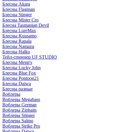
Блесны Akara
Блесны Flagman
Блесны Stinger
Блесны Mister Cro
Блесна Tasmanian Devil
Блесны LureMax
Блесны Kuusamo
Блесны Rapala
Блесны Namazu
Блесны Halko
Тейл-спиннер UF STUDIO
Блесны Mepp's
Блесны Lucky John
Блесны Blue Fox
Блесны Pontoon21
Блесны Daiwa
Блесны разные
Воблеры
Воблеры Megabass
Воблеры German
Воблеры Zipbaits
Воблеры Stinger
Воблеры Salmo
Воблеры Strike Pro
Воблеры Daiwa