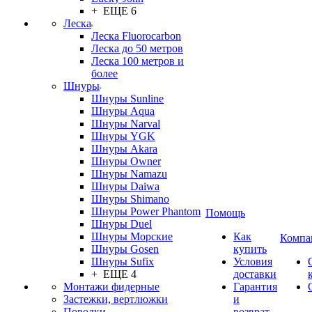
+ ЕЩЕ 6
Леска
Леска Fluorocarbon
Леска до 50 метров
Леска 100 метров и
более
Шнуры
Шнуры Sunline
Шнуры Aqua
Шнуры Narval
Шнуры YGK
Шнуры Akara
Шнуры Owner
Шнуры Namazu
Шнуры Daiwa
Шнуры Shimano
Шнуры Power Phantom
Помощь
Шнуры Duel
Шнуры Морские
Как
Компа
Шнуры Gosen
купить
Шнуры Sufix
Условия
+ ЕЩЕ 4
доставки
Монтажи фидерные
Гарантия
Застежки, вертлюжки
и
Поводки
возврат