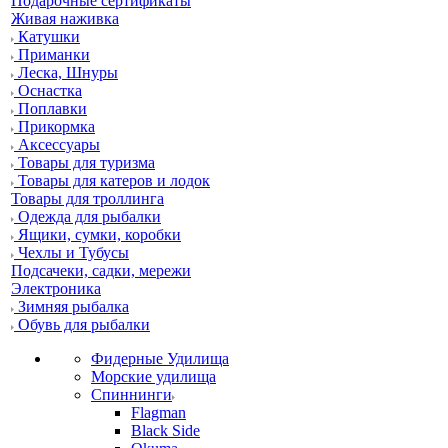
Подарочные сертификаты
Живая наживка
Катушки
Приманки
Леска, Шнуры
Оснастка
Поплавки
Прикормка
Аксессуары
Товары для туризма
Товары для катеров и лодок
Товары для троллинга
Одежда для рыбалки
Ящики, сумки, коробки
Чехлы и Тубусы
Подсачеки, садки, мережи
Электроника
Зимняя рыбалка
Обувь для рыбалки
Фидерные Удилища
Морские удилища
Спиннинги
Flagman
Black Side