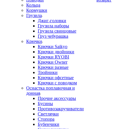
Кольца
Кормушки
Грузила
Джиг-головки
Грузила наборы
Грузила свинцовые
Груз чебурашка
Крючки
Крючки Saikyo
Крючки двойники
Крючки RYOBI
Крючки Owner
Крючки разные
Тройники
Крючки офсетные
Крючки с поводком
Оснастка поплавочная и
донная
Прочие аксессуары
Бусины
Противозакручиватели
Светлячки
Стопора
Бубенчики