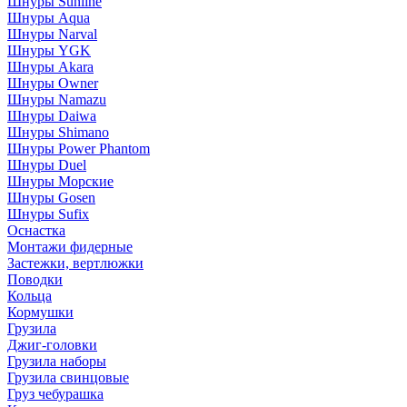
Шнуры Sunline
Шнуры Aqua
Шнуры Narval
Шнуры YGK
Шнуры Akara
Шнуры Owner
Шнуры Namazu
Шнуры Daiwa
Шнуры Shimano
Шнуры Power Phantom
Шнуры Duel
Шнуры Морские
Шнуры Gosen
Шнуры Sufix
Оснастка
Монтажи фидерные
Застежки, вертлюжки
Поводки
Кольца
Кормушки
Грузила
Джиг-головки
Грузила наборы
Грузила свинцовые
Груз чебурашка