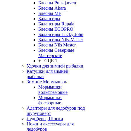
Блесны Puustjarven
Блесны Akara
Блесны MF
Балансиры
Балансиры Rapala
Блесны ECOPRO
Балансиры Lucky John
Балансиры Nils-Master
Блесны Nils Master
Блесны Северные
Мастерские
+ ЕЩЕ 1
Удочки для зимней рыбалки
Катушки для зимней
рыбалки
Зимние Мормышки
Мормышки
вольфрамовые
Мормышки
фосфорные
Адаптеры для ледобуров под
шуруповерт
Ледобуры, Шнеки
Ножи и аксессуары для
ледобуров