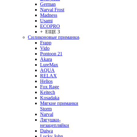
German
Narval Frost
Madness
Usami
ECOPRO
+ ЕЩЕ 3
Силиконовые приманки
Frapp
Vido
Pontoon 21
Akara
LureMax
AQUA
RELAX
Helios
Fox Rage
Keitech
Kosadaka
Мягкие приманки
Storm
Narval
Лягушки-
незацепляйки
Daiwa
Lucky John