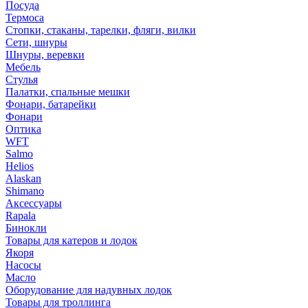
Посуда
Термоса
Стопки, стаканы, тарелки, фляги, вилки
Сети, шнуры
Шнуры, веревки
Мебель
Стулья
Палатки, спальные мешки
Фонари, батарейки
Фонари
Оптика
WFT
Salmo
Helios
Alaskan
Shimano
Аксессуары
Rapala
Бинокли
Товары для катеров и лодок
Якоря
Насосы
Масло
Оборудование для надувных лодок
Товары для троллинга