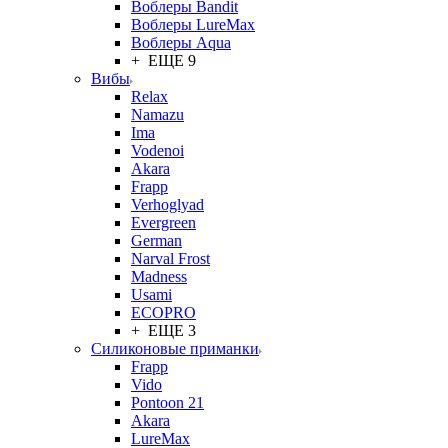
Воблеры Bandit
Воблеры LureMax
Воблеры Aqua
+ ЕЩЕ 9
Вибы
Relax
Namazu
Ima
Vodenoi
Akara
Frapp
Verhoglyad
Evergreen
German
Narval Frost
Madness
Usami
ECOPRO
+ ЕЩЕ 3
Силиконовые приманки
Frapp
Vido
Pontoon 21
Akara
LureMax