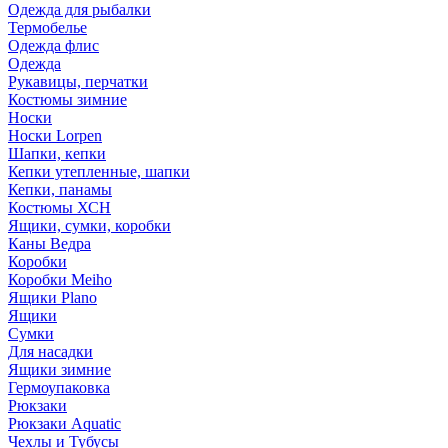
Одежда для рыбалки
Термобелье
Одежда флис
Одежда
Рукавицы, перчатки
Костюмы зимние
Носки
Носки Lorpen
Шапки, кепки
Кепки утепленные, шапки
Кепки, панамы
Костюмы ХСН
Ящики, сумки, коробки
Каны Ведра
Коробки
Коробки Meiho
Ящики Plano
Ящики
Сумки
Для насадки
Ящики зимние
Гермоупаковка
Рюкзаки
Рюкзаки Aquatic
Чехлы и Тубусы