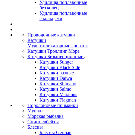
Удилища поплавочные
без колец
Удилища поплавочные
с кольцами
Проводочные катушки
Катушки
Мультипликаторные кастинг
Катушки Троллинг Море
Катушки Безынерционные
Катушки Stinger
Катушки Black Side
Катушки разные
Катушки Daiwa
Катушки Shimano
Катушки Salmo
Катушки Maximus
Катушки Flagman
Поролоновые приманки
Мушки
Морская рыбалка
Спиннербейты
Блесны
Блесны German