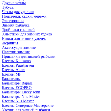
Другие чехлы
Тубусы
Чехлы для удилищ
Подсачеки, садки, мережи
Электроника
Зимняя рыбалка
Тройники с каплей
Хлыстики для зимних удочек
Кивки для зимних удочек
Жерлицы
Аксессуары зимние
Палатки зимние
Приманки для зимней рыбалки
Блесны Kuusamo
Блесны Puustjarven
Блесны Akara
Блесны MF
Балансиры
Балансиры Rapala
Блесны ECOPRO
Балансиры Lucky John
Балансиры Nils-Master
Блесны Nils Master
Блесны Северные Мастерские
Удочки для зимней рыбалки