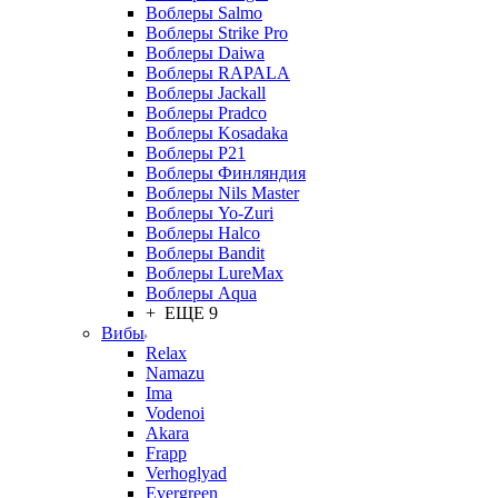
Воблеры Salmo
Воблеры Strike Pro
Воблеры Daiwa
Воблеры RAPALA
Воблеры Jackall
Воблеры Pradco
Воблеры Kosadaka
Воблеры P21
Воблеры Финляндия
Воблеры Nils Master
Воблеры Yo-Zuri
Воблеры Halco
Воблеры Bandit
Воблеры LureMax
Воблеры Aqua
+ ЕЩЕ 9
Вибы
Relax
Namazu
Ima
Vodenoi
Akara
Frapp
Verhoglyad
Evergreen