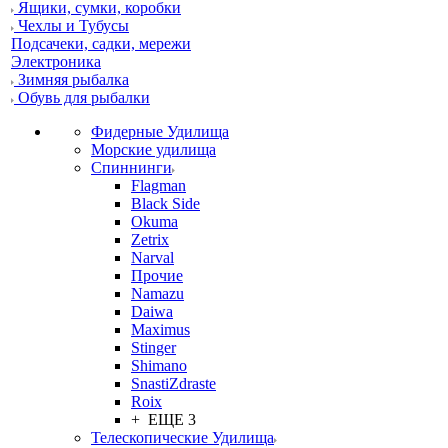
Ящики, сумки, коробки
Чехлы и Тубусы
Подсачеки, садки, мережи
Электроника
Зимняя рыбалка
Обувь для рыбалки
Фидерные Удилища
Морские удилища
Спиннинги
Flagman
Black Side
Okuma
Zetrix
Narval
Прочие
Namazu
Daiwa
Maximus
Stinger
Shimano
SnastiZdraste
Roix
+ ЕЩЕ 3
Телескопические Удилища