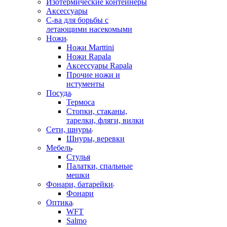
Изотермические контейнеры
Аксессуары
С-ва для борьбы с
летающими насекомыми
Ножи
Ножи Marttini
Ножи Rapala
Аксессуары Rapala
Прочие ножи и
истументы
Посуда
Термоса
Стопки, стаканы,
тарелки, фляги, вилки
Сети, шнуры
Шнуры, веревки
Мебель
Стулья
Палатки, спальные
мешки
Фонари, батарейки
Фонари
Оптика
WFT
Salmo