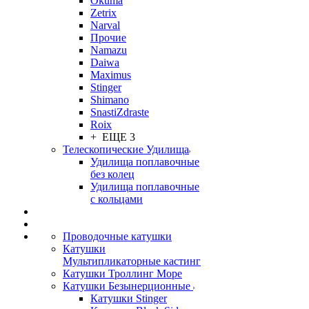
Okuma
Zetrix
Narval
Прочие
Namazu
Daiwa
Maximus
Stinger
Shimano
SnastiZdraste
Roix
+ ЕЩЕ 3
Телескопические Удилища
Удилища поплавочные
без колец
Удилища поплавочные
с кольцами
Проводочные катушки
Катушки
Мультипликаторные кастинг
Катушки Троллинг Море
Катушки Безынерционные
Катушки Stinger