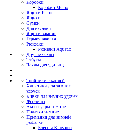
Коробки
Коробки Meiho
Ящики Plano
Ящики
Сумки
Для насадки
Ящики зимние
Гермоупаковка
Рюкзаки
Рюкзаки Aquatic
Другие чехлы
Тубусы
Чехлы для удилищ
Тройники с каплей
Хлыстики для зимних
удочек
Кивки для зимних удочек
Жерлицы
Аксессуары зимние
Палатки зимние
Приманки для зимней
рыбалки
Блесны Kuusamo