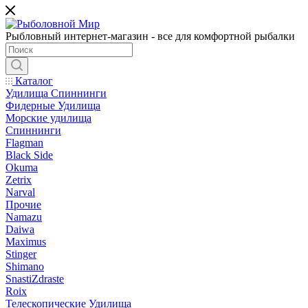
Рыбловный интернет-магазин - все для комфортной рыбалки
Каталог
Удилища Спиннинги
Фидерные Удилища
Морские удилища
Спиннинги
Flagman
Black Side
Okuma
Zetrix
Narval
Прочие
Namazu
Daiwa
Maximus
Stinger
Shimano
SnastiZdraste
Roix
Телескопические Удилища