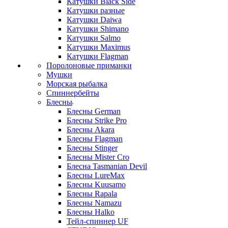
Катушки Black Side
Катушки разные
Катушки Daiwa
Катушки Shimano
Катушки Salmo
Катушки Maximus
Катушки Flagman
Поролоновые приманки
Мушки
Морская рыбалка
Спиннербейты
Блесны
Блесны German
Блесны Strike Pro
Блесны Akara
Блесны Flagman
Блесны Stinger
Блесны Mister Cro
Блесна Tasmanian Devil
Блесны LureMax
Блесны Kuusamo
Блесны Rapala
Блесны Namazu
Блесны Halko
Тейл-спиннер UF