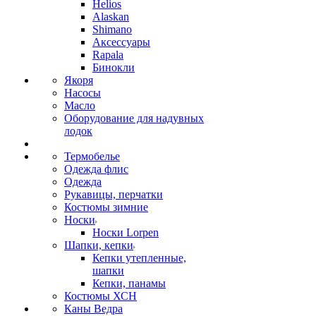
Helios
Alaskan
Shimano
Аксессуары
Rapala
Бинокли
Якоря
Насосы
Масло
Оборудование для надувных
лодок
Термобелье
Одежда флис
Одежда
Рукавицы, перчатки
Костюмы зимние
Носки
Носки Lorpen
Шапки, кепки
Кепки утепленные,
шапки
Кепки, панамы
Костюмы ХСН
Каны Ведра