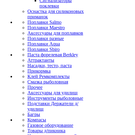
Сигнализаторы
поклевки
Оснастка для силиконовых
приманок
Поплавки Salmo
Поплавки Maestro
Аксессуары для поплавков
Поплавки разные
Поплавки Aqua
Поплавки Sbiro
Паста форелевая Berkley
Аттрактанты
Насадки, тесто, паста
Прикормка
Клей Ремкомплекты
Смазка рыболовная
Прочее
Аксессуары для удилищ
Инструменты рыболовные
Подставки Держатели д/
удилищ
Багры
Компасы
Газовое оборудование
Товары д/пикника