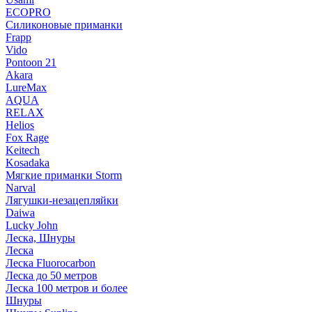
ECOPRO
Силиконовые приманки
Frapp
Vido
Pontoon 21
Akara
LureMax
AQUA
RELAX
Helios
Fox Rage
Keitech
Kosadaka
Мягкие приманки Storm
Narval
Лягушки-незацепляйки
Daiwa
Lucky John
Леска, Шнуры
Леска
Леска Fluorocarbon
Леска до 50 метров
Леска 100 метров и более
Шнуры