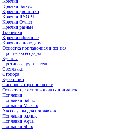
Крючки
Крючки Saikyo
Крючки двойники
Крючки RYOBI
Крючки Owner
Крючки разные
Тройники
Крючки офсетные
Крючки с поводком
Оснастка поплавочная и донная
Прочие аксессуары
Бусины
Противозакручиватели
Светлячки
Стопора
Бубенчики
Сигнализаторы поклевки
Оснастка для силиконовых приманок
Поплавки
Поплавки Salmo
Поплавки Maestro
Аксессуары для поплавков
Поплавки разные
Поплавки Aqua
Поплавки Sbiro