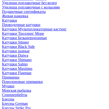
Удилища поплавочные без колец
Удилища поплавочные с кольцами
Подарочные сертификаты
Живая наживка
Катушки
Проводочные катушки
Катушки Мультипликаторные кастинг
Катушки Троллинг Море
Катушки Безынерционные
Катушки Stinger
Катушки Black Side
Катушки разные
Катушки Daiwa
Катушки Shimano
Катушки Salmo
Катушки Maximus
Катушки Flagman
Приманки
Поролоновые приманки
Мушки
Морская рыбалка
Спиннербейты
Блесны
Блесны German
Блесны Strike Pro