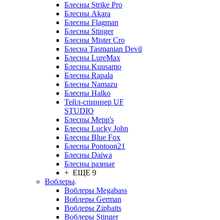
Блесны Strike Pro
Блесны Akara
Блесны Flagman
Блесны Stinger
Блесны Mister Cro
Блесна Tasmanian Devil
Блесны LureMax
Блесны Kuusamo
Блесны Rapala
Блесны Namazu
Блесны Halko
Тейл-спиннер UF
STUDIO
Блесны Mepp's
Блесны Lucky John
Блесны Blue Fox
Блесны Pontoon21
Блесны Daiwa
Блесны разные
+ ЕЩЕ 9
Воблеры
Воблеры Megabass
Воблеры German
Воблеры Zipbaits
Воблеры Stinger