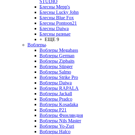
STUDIO
Блесны Mepp's
Блесны Lucky John
Блесны Blue Fox
Блесны Pontoon21
Блесны Daiwa
Блесны разные
+ ЕЩЕ 9
Воблеры
Воблеры Megabass
Воблеры German
Воблеры Zipbaits
Воблеры Stinger
Воблеры Salmo
Воблеры Strike Pro
Воблеры Daiwa
Воблеры RAPALA
Воблеры Jackall
Воблеры Pradco
Воблеры Kosadaka
Воблеры P21
Воблеры Финляндия
Воблеры Nils Master
Воблеры Yo-Zuri
Воблеры Halco