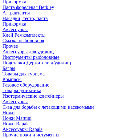
Прикормка
Паста форелевая Berkley
Аттрактанты
Насадки, тесто, паста
Прикормка
Аксессуары
Клей Ремкомплекты
Смазка рыболовная
Прочее
Аксессуары для удилищ
Инструменты рыболовные
Подставки Держатели д/удилищ
Багры
Товары для туризма
Компасы
Газовое оборудование
Товары д/пикника
Изотермические контейнеры
Аксессуары
С-ва для борьбы с летающими насекомыми
Ножи
Ножи Marttini
Ножи Rapala
Аксессуары Rapala
Прочие ножи и истументы