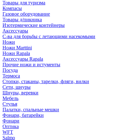
Товары для туризма
Компасы
Газовое оборудование
Товары д/пикника
Изотермические контейнеры
Аксессуары
С-ва для борьбы с летающими насекомыми
Ножи
Ножи Marttini
Ножи Rapala
Аксессуары Rapala
Прочие ножи и истументы
Посуда
Термоса
Стопки, стаканы, тарелки, фляги, вилки
Сети, шнуры
Шнуры, веревки
Мебель
Стулья
Палатки, спальные мешки
Фонари, батарейки
Фонари
Оптика
WFT
Salmo