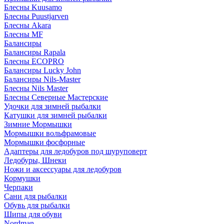
Блесны Kuusamo
Блесны Puustjarven
Блесны Akara
Блесны MF
Балансиры
Балансиры Rapala
Блесны ECOPRO
Балансиры Lucky John
Балансиры Nils-Master
Блесны Nils Master
Блесны Северные Мастерские
Удочки для зимней рыбалки
Катушки для зимней рыбалки
Зимние Мормышки
Мормышки вольфрамовые
Мормышки фосфорные
Адаптеры для ледобуров под шуруповерт
Ледобуры, Шнеки
Ножи и аксессуары для ледобуров
Кормушки
Черпаки
Сани для рыбалки
Обувь для рыбалки
Шипы для обуви
Nordman