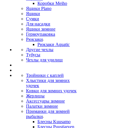
Коробки Meiho
Ящики Plano
Ящики
Сумки
Для насадки
Ящики зимние
Гермоупаковка
Рюкзаки
Рюкзаки Aquatic
Другие чехлы
Тубусы
Чехлы для удилищ
Тройники с каплей
Хлыстики для зимних
удочек
Кивки для зимних удочек
Жерлицы
Аксессуары зимние
Палатки зимние
Приманки для зимней
рыбалки
Блесны Kuusamo
Блесны Puustjarven