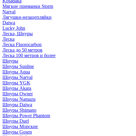
Kosadaka
Мягкие приманки Storm
Narval
Лягушки-незацепляйки
Daiwa
Lucky John
Леска, Шнуры
Леска
Леска Fluorocarbon
Леска до 50 метров
Леска 100 метров и более
Шнуры
Шнуры Sunline
Шнуры Aqua
Шнуры Narval
Шнуры YGK
Шнуры Akara
Шнуры Owner
Шнуры Namazu
Шнуры Daiwa
Шнуры Shimano
Шнуры Power Phantom
Шнуры Duel
Шнуры Морские
Шнуры Gosen