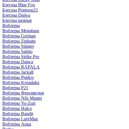
Блесны Blue Fox
Блесны Pontoon21
Блесны Daiwa
Блесны разные
Воблеры
Воблеры Megabass
Воблеры German
Воблеры Zipbaits
Воблеры Stinger
Воблеры Salmo
Воблеры Strike Pro
Воблеры Daiwa
Воблеры RAPALA
Воблеры Jackall
Воблеры Pradco
Воблеры Kosadaka
Воблеры P21
Воблеры Финляндия
Воблеры Nils Master
Воблеры Yo-Zuri
Воблеры Halco
Воблеры Bandit
Воблеры LureMax
Воблеры Aqua