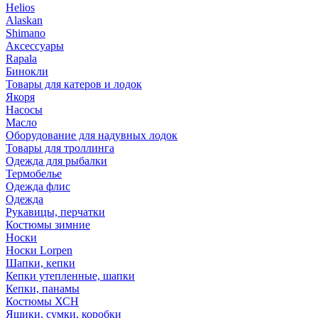
Helios
Alaskan
Shimano
Аксессуары
Rapala
Бинокли
Товары для катеров и лодок
Якоря
Насосы
Масло
Оборудование для надувных лодок
Товары для троллинга
Одежда для рыбалки
Термобелье
Одежда флис
Одежда
Рукавицы, перчатки
Костюмы зимние
Носки
Носки Lorpen
Шапки, кепки
Кепки утепленные, шапки
Кепки, панамы
Костюмы ХСН
Ящики, сумки, коробки