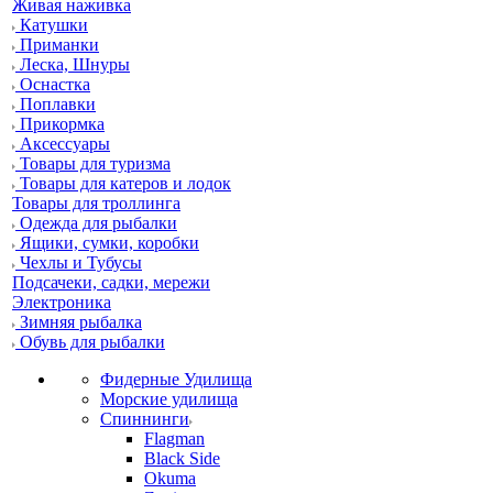
Живая наживка
Катушки
Приманки
Леска, Шнуры
Оснастка
Поплавки
Прикормка
Аксессуары
Товары для туризма
Товары для катеров и лодок
Товары для троллинга
Одежда для рыбалки
Ящики, сумки, коробки
Чехлы и Тубусы
Подсачеки, садки, мережи
Электроника
Зимняя рыбалка
Обувь для рыбалки
Фидерные Удилища
Морские удилища
Спиннинги
Flagman
Black Side
Okuma