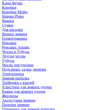
Каны Ведра
Коробки
Коробки Meiho
Ящики Plano
Ящики
Сумки
Для насадки
Ящики зимние
Гермоупаковка
Рюкзаки
Рюкзаки Aquatic
Чехлы и Тубусы
Другие чехлы
Тубусы
Чехлы для удилищ
Подсачеки, садки, мережи
Электроника
Зимняя рыбалка
Тройники с каплей
Хлыстики для зимних удочек
Кивки для зимних удочек
Жерлицы
Аксессуары зимние
Палатки зимние
Приманки для зимней рыбалки