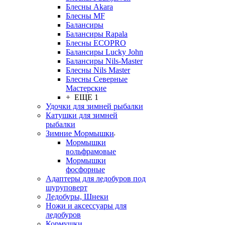
Блесны Akara
Блесны MF
Балансиры
Балансиры Rapala
Блесны ECOPRO
Балансиры Lucky John
Балансиры Nils-Master
Блесны Nils Master
Блесны Северные
Мастерские
+ ЕЩЕ 1
Удочки для зимней рыбалки
Катушки для зимней
рыбалки
Зимние Мормышки
Мормышки
вольфрамовые
Мормышки
фосфорные
Адаптеры для ледобуров под
шуруповерт
Ледобуры, Шнеки
Ножи и аксессуары для
ледобуров
Кормушки