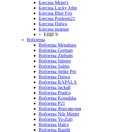
Блесны Mepp's
Блесны Lucky John
Блесны Blue Fox
Блесны Pontoon21
Блесны Daiwa
Блесны разные
+ ЕЩЕ 9
Воблеры
Воблеры Megabass
Воблеры German
Воблеры Zipbaits
Воблеры Stinger
Воблеры Salmo
Воблеры Strike Pro
Воблеры Daiwa
Воблеры RAPALA
Воблеры Jackall
Воблеры Pradco
Воблеры Kosadaka
Воблеры P21
Воблеры Финляндия
Воблеры Nils Master
Воблеры Yo-Zuri
Воблеры Halco
Воблеры Bandit