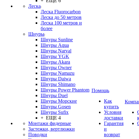
+ ЕЩЕ 6
Леска
Леска Fluorocarbon
Леска до 50 метров
Леска 100 метров и
более
Шнуры
Шнуры Sunline
Шнуры Aqua
Шнуры Narval
Шнуры YGK
Шнуры Akara
Шнуры Owner
Шнуры Namazu
Шнуры Daiwa
Шнуры Shimano
Шнуры Power Phantom
Помощь
Шнуры Duel
Шнуры Морские
Как
Компа
Шнуры Gosen
купить
Шнуры Sufix
Условия
+ ЕЩЕ 4
доставки
Монтажи фидерные
Гарантия
Застежки, вертлюжки
и
Поводки
возврат