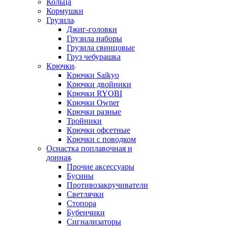
Кольца
Кормушки
Грузила
Джиг-головки
Грузила наборы
Грузила свинцовые
Груз чебурашка
Крючки
Крючки Saikyo
Крючки двойники
Крючки RYOBI
Крючки Owner
Крючки разные
Тройники
Крючки офсетные
Крючки с поводком
Оснастка поплавочная и
донная
Прочие аксессуары
Бусины
Противозакручиватели
Светлячки
Стопора
Бубенчики
Сигнализаторы