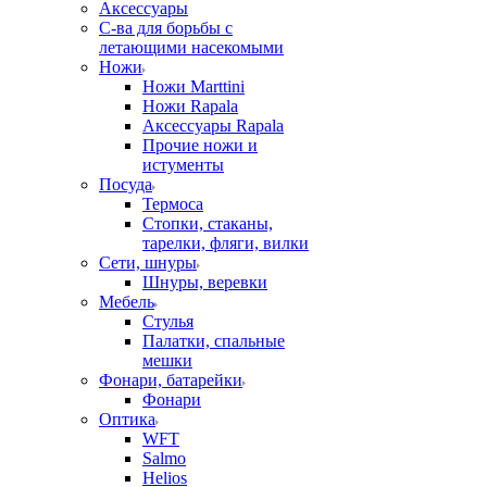
Аксессуары
С-ва для борьбы с
летающими насекомыми
Ножи
Ножи Marttini
Ножи Rapala
Аксессуары Rapala
Прочие ножи и
истументы
Посуда
Термоса
Стопки, стаканы,
тарелки, фляги, вилки
Сети, шнуры
Шнуры, веревки
Мебель
Стулья
Палатки, спальные
мешки
Фонари, батарейки
Фонари
Оптика
WFT
Salmo
Helios