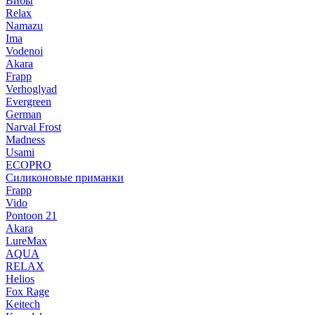
Вибы
Relax
Namazu
Ima
Vodenoi
Akara
Frapp
Verhoglyad
Evergreen
German
Narval Frost
Madness
Usami
ECOPRO
Силиконовые приманки
Frapp
Vido
Pontoon 21
Akara
LureMax
AQUA
RELAX
Helios
Fox Rage
Keitech