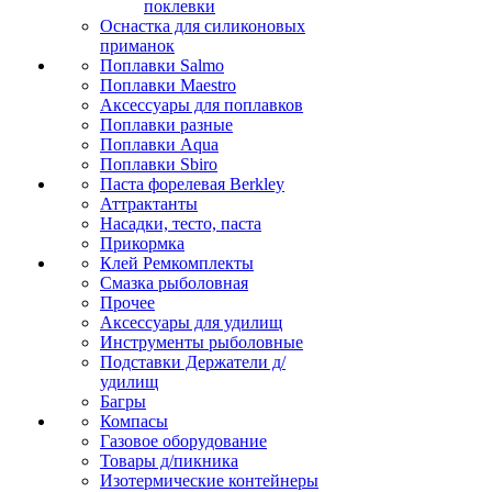
поклевки
Оснастка для силиконовых
приманок
Поплавки Salmo
Поплавки Maestro
Аксессуары для поплавков
Поплавки разные
Поплавки Aqua
Поплавки Sbiro
Паста форелевая Berkley
Аттрактанты
Насадки, тесто, паста
Прикормка
Клей Ремкомплекты
Смазка рыболовная
Прочее
Аксессуары для удилищ
Инструменты рыболовные
Подставки Держатели д/
удилищ
Багры
Компасы
Газовое оборудование
Товары д/пикника
Изотермические контейнеры