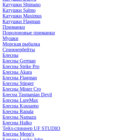
Катушки Shimano
Катушки Salmo
Катушки Maximus
Катушки Flagman
Приманки
Поролоновые приманки
Мушки
Морская рыбалка
Спиннербейты
Блесны
Блесны German
Блесны Strike Pro
Блесны Akara
Блесны Flagman
Блесны Stinger
Блесны Mister Cro
Блесна Tasmanian Devil
Блесны LureMax
Блесны Kuusamo
Блесны Rapala
Блесны Namazu
Блесны Halko
Тейл-спиннер UF STUDIO
Блесны Mepp's
Блесны Lucky John