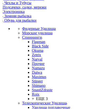
Чехлы и Тубусы
Подсачеки, садки, мережи
Электроника
Зимняя рыбалка
Обувь для рыбалки
Фидерные Удилища
Морские удилища
Спиннинги
Flagman
Black Side
Okuma
Zetrix
Narval
Прочие
Namazu
Daiwa
Maximus
Stinger
Shimano
SnastiZdraste
Roix
+ ЕЩЕ 3
Телескопические Удилища
Удилища поплавочные