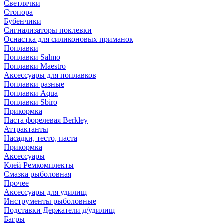
Светлячки
Стопора
Бубенчики
Сигнализаторы поклевки
Оснастка для силиконовых приманок
Поплавки
Поплавки Salmo
Поплавки Maestro
Аксессуары для поплавков
Поплавки разные
Поплавки Aqua
Поплавки Sbiro
Прикормка
Паста форелевая Berkley
Аттрактанты
Насадки, тесто, паста
Прикормка
Аксессуары
Клей Ремкомплекты
Смазка рыболовная
Прочее
Аксессуары для удилищ
Инструменты рыболовные
Подставки Держатели д/удилищ
Багры