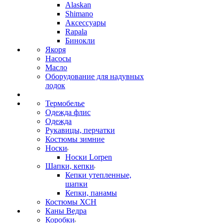
Alaskan
Shimano
Аксессуары
Rapala
Бинокли
Якоря
Насосы
Масло
Оборудование для надувных
лодок
Термобелье
Одежда флис
Одежда
Рукавицы, перчатки
Костюмы зимние
Носки
Носки Lorpen
Шапки, кепки
Кепки утепленные,
шапки
Кепки, панамы
Костюмы ХСН
Каны Ведра
Коробки