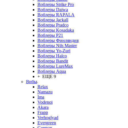
Воблеры Strike Pro
Воблеры Daiwa
Воблеры RAPALA
Воблеры Jackall
Воблеры Pradco
Воблеры Kosadaka
Воблеры P21
Воблеры Финляндия
Воблеры Nils Master
Воблеры Yo-Zuri
Воблеры Halco
Воблеры Bandit
Воблеры LureMax
Воблеры Aqua
+ ЕЩЕ 9
Вибы
Relax
Namazu
Ima
Vodenoi
Akara
Frapp
Verhoglyad
Evergreen
German