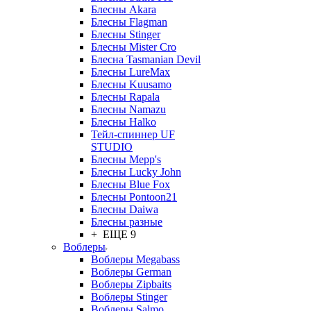
Блесны Akara
Блесны Flagman
Блесны Stinger
Блесны Mister Cro
Блесна Tasmanian Devil
Блесны LureMax
Блесны Kuusamo
Блесны Rapala
Блесны Namazu
Блесны Halko
Тейл-спиннер UF
STUDIO
Блесны Mepp's
Блесны Lucky John
Блесны Blue Fox
Блесны Pontoon21
Блесны Daiwa
Блесны разные
+ ЕЩЕ 9
Воблеры
Воблеры Megabass
Воблеры German
Воблеры Zipbaits
Воблеры Stinger
Воблеры Salmo