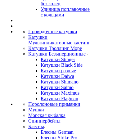
без колец
Удилища поплавочные
с кольцами
Проводочные катушки
Катушки
Мультипликаторные кастинг
Катушки Троллинг Море
Катушки Безынерционные
Катушки Stinger
Катушки Black Side
Катушки разные
Катушки Daiwa
Катушки Shimano
Катушки Salmo
Катушки Maximus
Катушки Flagman
Поролоновые приманки
Мушки
Морская рыбалка
Спиннербейты
Блесны
Блесны German
Блесны Strike Pro