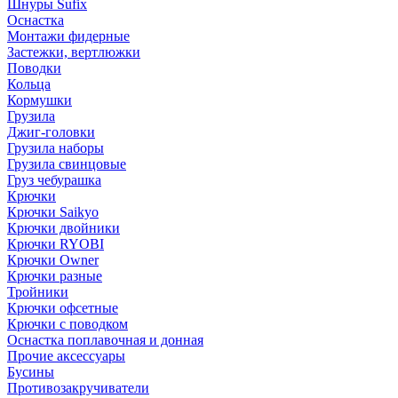
Шнуры Sufix
Оснастка
Монтажи фидерные
Застежки, вертлюжки
Поводки
Кольца
Кормушки
Грузила
Джиг-головки
Грузила наборы
Грузила свинцовые
Груз чебурашка
Крючки
Крючки Saikyo
Крючки двойники
Крючки RYOBI
Крючки Owner
Крючки разные
Тройники
Крючки офсетные
Крючки с поводком
Оснастка поплавочная и донная
Прочие аксессуары
Бусины
Противозакручиватели