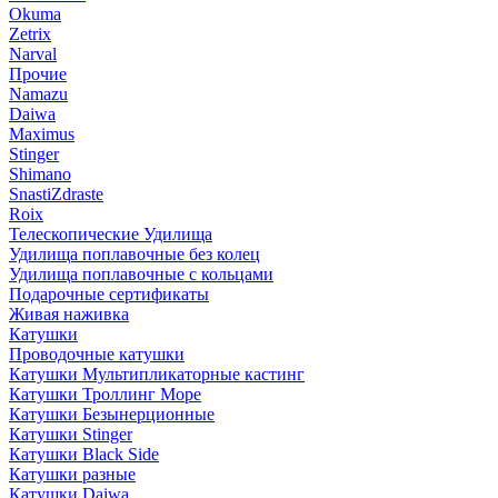
Okuma
Zetrix
Narval
Прочие
Namazu
Daiwa
Maximus
Stinger
Shimano
SnastiZdraste
Roix
Телескопические Удилища
Удилища поплавочные без колец
Удилища поплавочные с кольцами
Подарочные сертификаты
Живая наживка
Катушки
Проводочные катушки
Катушки Мультипликаторные кастинг
Катушки Троллинг Море
Катушки Безынерционные
Катушки Stinger
Катушки Black Side
Катушки разные
Катушки Daiwa