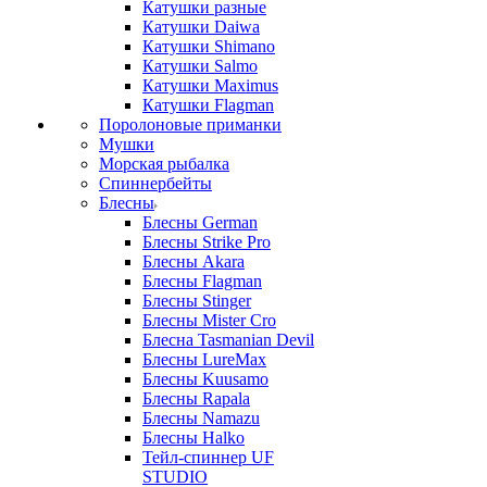
Катушки разные
Катушки Daiwa
Катушки Shimano
Катушки Salmo
Катушки Maximus
Катушки Flagman
Поролоновые приманки
Мушки
Морская рыбалка
Спиннербейты
Блесны
Блесны German
Блесны Strike Pro
Блесны Akara
Блесны Flagman
Блесны Stinger
Блесны Mister Cro
Блесна Tasmanian Devil
Блесны LureMax
Блесны Kuusamo
Блесны Rapala
Блесны Namazu
Блесны Halko
Тейл-спиннер UF
STUDIO