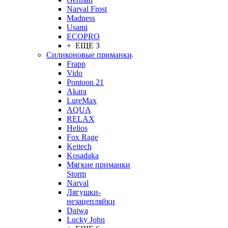
Narval Frost
Madness
Usami
ECOPRO
+ ЕЩЕ 3
Силиконовые приманки
Frapp
Vido
Pontoon 21
Akara
LureMax
AQUA
RELAX
Helios
Fox Rage
Keitech
Kosadaka
Мягкие приманки
Storm
Narval
Лягушки-
незацепляйки
Daiwa
Lucky John