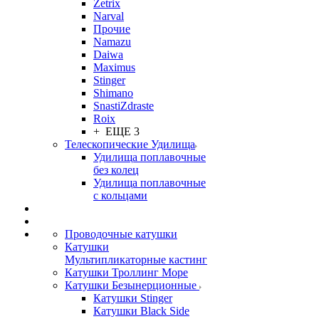
Zetrix
Narval
Прочие
Namazu
Daiwa
Maximus
Stinger
Shimano
SnastiZdraste
Roix
+ ЕЩЕ 3
Телескопические Удилища
Удилища поплавочные
без колец
Удилища поплавочные
с кольцами
Проводочные катушки
Катушки
Мультипликаторные кастинг
Катушки Троллинг Море
Катушки Безынерционные
Катушки Stinger
Катушки Black Side