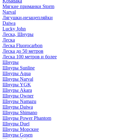
Kosadaka
Мягкие приманки Storm
Narval
Лягушки-незацепляйки
Daiwa
Lucky John
Леска, Шнуры
Леска
Леска Fluorocarbon
Леска до 50 метров
Леска 100 метров и более
Шнуры
Шнуры Sunline
Шнуры Aqua
Шнуры Narval
Шнуры YGK
Шнуры Akara
Шнуры Owner
Шнуры Namazu
Шнуры Daiwa
Шнуры Shimano
Шнуры Power Phantom
Шнуры Duel
Шнуры Морские
Шнуры Gosen