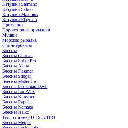
Катушки Shimano
Катушки Salmo
Катушки Maximus
Катушки Flagman
Приманки
Поролоновые приманки
Мушки
Морская рыбалка
Спиннербейты
Блесны
Блесны German
Блесны Strike Pro
Блесны Akara
Блесны Flagman
Блесны Stinger
Блесны Mister Cro
Блесна Tasmanian Devil
Блесны LureMax
Блесны Kuusamo
Блесны Rapala
Блесны Namazu
Блесны Halko
Тейл-спиннер UF STUDIO
Блесны Mepp's
Блесны Lucky John