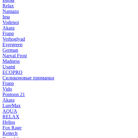
Вибы
Relax
Namazu
Ima
Vodenoi
Akara
Frapp
Verhoglyad
Evergreen
German
Narval Frost
Madness
Usami
ECOPRO
Силиконовые приманки
Frapp
Vido
Pontoon 21
Akara
LureMax
AQUA
RELAX
Helios
Fox Rage
Keitech