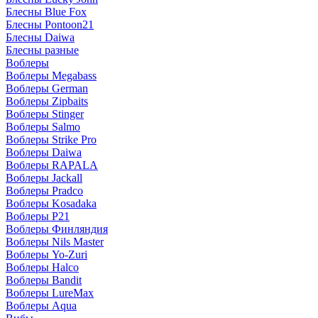
Блесны Blue Fox
Блесны Pontoon21
Блесны Daiwa
Блесны разные
Воблеры
Воблеры Megabass
Воблеры German
Воблеры Zipbaits
Воблеры Stinger
Воблеры Salmo
Воблеры Strike Pro
Воблеры Daiwa
Воблеры RAPALA
Воблеры Jackall
Воблеры Pradco
Воблеры Kosadaka
Воблеры P21
Воблеры Финляндия
Воблеры Nils Master
Воблеры Yo-Zuri
Воблеры Halco
Воблеры Bandit
Воблеры LureMax
Воблеры Aqua