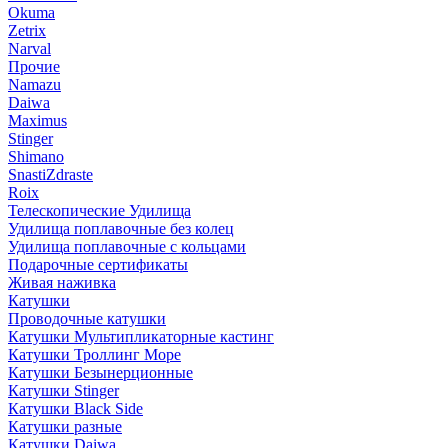
Okuma
Zetrix
Narval
Прочие
Namazu
Daiwa
Maximus
Stinger
Shimano
SnastiZdraste
Roix
Телескопические Удилища
Удилища поплавочные без колец
Удилища поплавочные с кольцами
Подарочные сертификаты
Живая наживка
Катушки
Проводочные катушки
Катушки Мультипликаторные кастинг
Катушки Троллинг Море
Катушки Безынерционные
Катушки Stinger
Катушки Black Side
Катушки разные
Катушки Daiwa