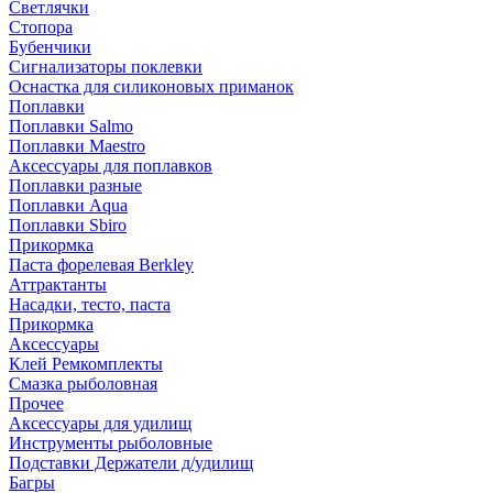
Светлячки
Стопора
Бубенчики
Сигнализаторы поклевки
Оснастка для силиконовых приманок
Поплавки
Поплавки Salmo
Поплавки Maestro
Аксессуары для поплавков
Поплавки разные
Поплавки Aqua
Поплавки Sbiro
Прикормка
Паста форелевая Berkley
Аттрактанты
Насадки, тесто, паста
Прикормка
Аксессуары
Клей Ремкомплекты
Смазка рыболовная
Прочее
Аксессуары для удилищ
Инструменты рыболовные
Подставки Держатели д/удилищ
Багры