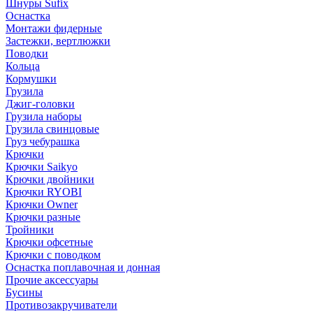
Шнуры Sufix
Оснастка
Монтажи фидерные
Застежки, вертлюжки
Поводки
Кольца
Кормушки
Грузила
Джиг-головки
Грузила наборы
Грузила свинцовые
Груз чебурашка
Крючки
Крючки Saikyo
Крючки двойники
Крючки RYOBI
Крючки Owner
Крючки разные
Тройники
Крючки офсетные
Крючки с поводком
Оснастка поплавочная и донная
Прочие аксессуары
Бусины
Противозакручиватели