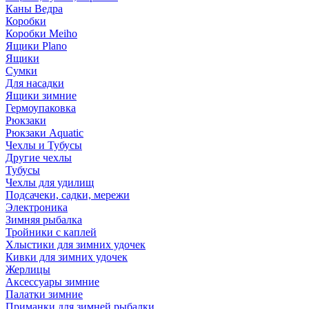
Каны Ведра
Коробки
Коробки Meiho
Ящики Plano
Ящики
Сумки
Для насадки
Ящики зимние
Гермоупаковка
Рюкзаки
Рюкзаки Aquatic
Чехлы и Тубусы
Другие чехлы
Тубусы
Чехлы для удилищ
Подсачеки, садки, мережи
Электроника
Зимняя рыбалка
Тройники с каплей
Хлыстики для зимних удочек
Кивки для зимних удочек
Жерлицы
Аксессуары зимние
Палатки зимние
Приманки для зимней рыбалки