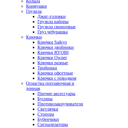
Кольца
Кормушки
Грузила
Джиг-головки
Грузила наборы
Грузила свинцовые
Груз чебурашка
Крючки
Крючки Saikyo
Крючки двойники
Крючки RYOBI
Крючки Owner
Крючки разные
Тройники
Крючки офсетные
Крючки с поводком
Оснастка поплавочная и
донная
Прочие аксессуары
Бусины
Противозакручиватели
Светлячки
Стопора
Бубенчики
Сигнализаторы