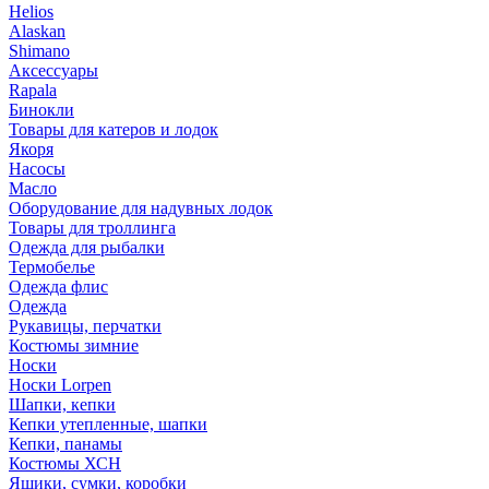
Helios
Alaskan
Shimano
Аксессуары
Rapala
Бинокли
Товары для катеров и лодок
Якоря
Насосы
Масло
Оборудование для надувных лодок
Товары для троллинга
Одежда для рыбалки
Термобелье
Одежда флис
Одежда
Рукавицы, перчатки
Костюмы зимние
Носки
Носки Lorpen
Шапки, кепки
Кепки утепленные, шапки
Кепки, панамы
Костюмы ХСН
Ящики, сумки, коробки