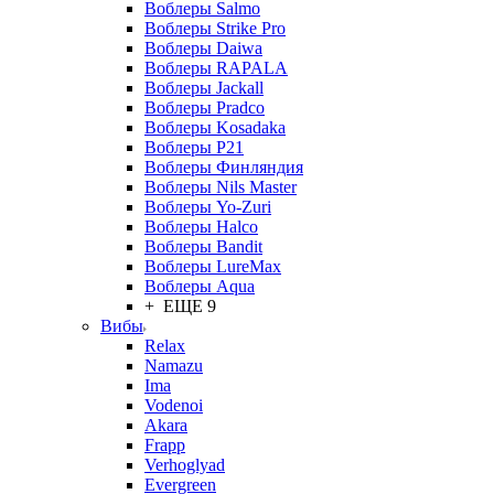
Воблеры Salmo
Воблеры Strike Pro
Воблеры Daiwa
Воблеры RAPALA
Воблеры Jackall
Воблеры Pradco
Воблеры Kosadaka
Воблеры P21
Воблеры Финляндия
Воблеры Nils Master
Воблеры Yo-Zuri
Воблеры Halco
Воблеры Bandit
Воблеры LureMax
Воблеры Aqua
+ ЕЩЕ 9
Вибы
Relax
Namazu
Ima
Vodenoi
Akara
Frapp
Verhoglyad
Evergreen