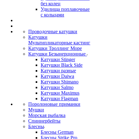
без колец
Удилища поплавочные
с кольцами
Проводочные катушки
Катушки
Мультипликаторные кастинг
Катушки Троллинг Море
Катушки Безынерционные
Катушки Stinger
Катушки Black Side
Катушки разные
Катушки Daiwa
Катушки Shimano
Катушки Salmo
Катушки Maximus
Катушки Flagman
Поролоновые приманки
Мушки
Морская рыбалка
Спиннербейты
Блесны
Блесны German
Блесны Strike Pro