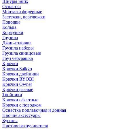
Шнуры Sufix
Оснастка
Монтажи фидерные
Застежки, вертлюжки
Поводки
Кольца
Кормушки
Грузила
Джиг-головки
Грузила наборы
Грузила свинцовые
Груз чебурашка
Крючки
Крючки Saikyo
Крючки двойники
Крючки RYOBI
Крючки Owner
Крючки разные
Тройники
Крючки офсетные
Крючки с поводком
Оснастка поплавочная и донная
Прочие аксессуары
Бусины
Противозакручиватели