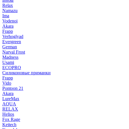
Вибы
Relax
Namazu
Ima
Vodenoi
Akara
Frapp
Verhoglyad
Evergreen
German
Narval Frost
Madness
Usami
ECOPRO
Силиконовые приманки
Frapp
Vido
Pontoon 21
Akara
LureMax
AQUA
RELAX
Helios
Fox Rage
Keitech