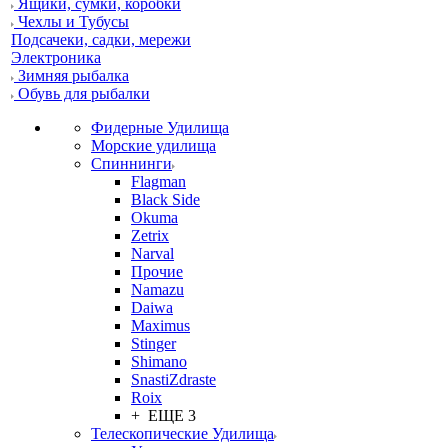
Ящики, сумки, коробки
Чехлы и Тубусы
Подсачеки, садки, мережи
Электроника
Зимняя рыбалка
Обувь для рыбалки
Фидерные Удилища
Морские удилища
Спиннинги
Flagman
Black Side
Okuma
Zetrix
Narval
Прочие
Namazu
Daiwa
Maximus
Stinger
Shimano
SnastiZdraste
Roix
+ ЕЩЕ 3
Телескопические Удилища