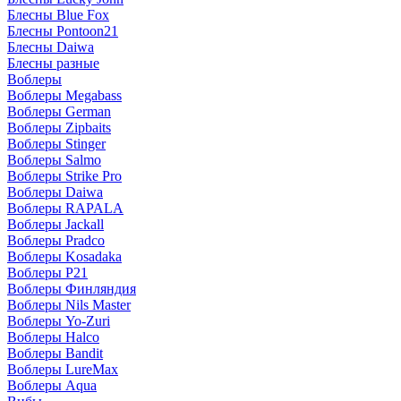
Блесны Blue Fox
Блесны Pontoon21
Блесны Daiwa
Блесны разные
Воблеры
Воблеры Megabass
Воблеры German
Воблеры Zipbaits
Воблеры Stinger
Воблеры Salmo
Воблеры Strike Pro
Воблеры Daiwa
Воблеры RAPALA
Воблеры Jackall
Воблеры Pradco
Воблеры Kosadaka
Воблеры P21
Воблеры Финляндия
Воблеры Nils Master
Воблеры Yo-Zuri
Воблеры Halco
Воблеры Bandit
Воблеры LureMax
Воблеры Aqua