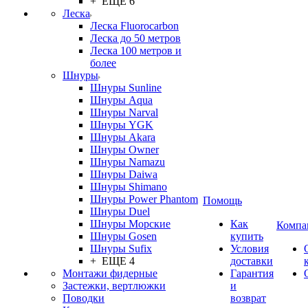
+ ЕЩЕ 6
Леска
Леска Fluorocarbon
Леска до 50 метров
Леска 100 метров и
более
Шнуры
Шнуры Sunline
Шнуры Aqua
Шнуры Narval
Шнуры YGK
Шнуры Akara
Шнуры Owner
Шнуры Namazu
Шнуры Daiwa
Шнуры Shimano
Шнуры Power Phantom
Помощь
Шнуры Duel
Шнуры Морские
Как
Компа
Шнуры Gosen
купить
Шнуры Sufix
Условия
+ ЕЩЕ 4
доставки
Монтажи фидерные
Гарантия
Застежки, вертлюжки
и
Поводки
возврат