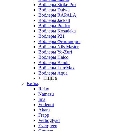
Воблеры Strike Pro
Воблеры Daiwa
Воблеры RAPALA
Воблеры Jackall
Воблеры Pradco
Воблеры Kosadaka
Воблеры P21
Воблеры Финляндия
Воблеры Nils Master
Воблеры Yo-Zuri
Воблеры Halco
Воблеры Bandit
Воблеры LureMax
Воблеры Aqua
+ ЕЩЕ 9
Вибы
Relax
Namazu
Ima
Vodenoi
Akara
Frapp
Verhoglyad
Evergreen
German