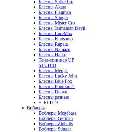
Блесны Strike Pro
Блесны Akara
Блесны Flagman
Блесны Stinger
Блесны Mister Cro
Блесна Tasmanian Devil
Блесны LureMax
Блесны Kuusamo
Блесны Rapala
Блесны Namazu
Блесны Halko
Тейл-спиннер UF
STUDIO
Блесны Mepp's
Блесны Lucky John
Блесны Blue Fox
Блесны Pontoon21
Блесны Daiwa
Блесны разные
+ ЕЩЕ 9
Воблеры
Воблеры Megabass
Воблеры German
Воблеры Zipbaits
Воблеры Stinger