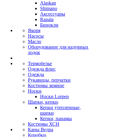
Alaskan
Shimano
Аксессуары
Rapala
Бинокли
Якоря
Насосы
Масло
Оборудование для надувных
лодок
Термобелье
Одежда флис
Одежда
Рукавицы, перчатки
Костюмы зимние
Носки
Носки Lorpen
Шапки, кепки
Кепки утепленные,
шапки
Кепки, панамы
Костюмы ХСН
Каны Ведра
Коробки