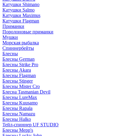
Катушки Shimano
Катушки Salmo
Катушки Maximus
Катушки Flagman
Приманки
Поролоновые приманки
Мушки
Морская рыбалка
Спиннербейты
Блесны
Блесны German
Блесны Strike Pro
Блесны Akara
Блесны Flagman
Блесны Stinger
Блесны Mister Cro
Блесна Tasmanian Devil
Блесны LureMax
Блесны Kuusamo
Блесны Rapala
Блесны Namazu
Блесны Halko
Тейл-спиннер UF STUDIO
Блесны Mepp's
Блесны Lucky John