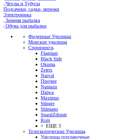
Чехлы и Тубусы
Подсачеки, садки, мережи
Электроника
Зимняя рыбалка
Обувь для рыбалки
Фидерные Удилища
Морские удилища
Спиннинги
Flagman
Black Side
Okuma
Zetrix
Narval
Прочие
Namazu
Daiwa
Maximus
Stinger
Shimano
SnastiZdraste
Roix
+ ЕЩЕ 3
Телескопические Удилища
Удилища поплавочные