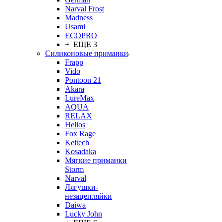
Narval Frost
Madness
Usami
ECOPRO
+ ЕЩЕ 3
Силиконовые приманки
Frapp
Vido
Pontoon 21
Akara
LureMax
AQUA
RELAX
Helios
Fox Rage
Keitech
Kosadaka
Мягкие приманки
Storm
Narval
Лягушки-
незацепляйки
Daiwa
Lucky John