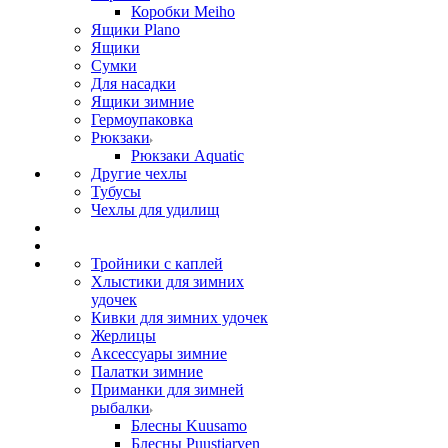
Коробки Meiho
Ящики Plano
Ящики
Сумки
Для насадки
Ящики зимние
Гермоупаковка
Рюкзаки
Рюкзаки Aquatic
Другие чехлы
Тубусы
Чехлы для удилищ
Тройники с каплей
Хлыстики для зимних
удочек
Кивки для зимних удочек
Жерлицы
Аксессуары зимние
Палатки зимние
Приманки для зимней
рыбалки
Блесны Kuusamo
Блесны Puustjarven