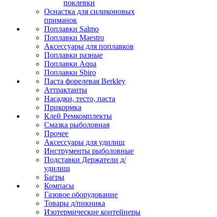
поклевки
Оснастка для силиконовых
приманок
Поплавки Salmo
Поплавки Maestro
Аксессуары для поплавков
Поплавки разные
Поплавки Aqua
Поплавки Sbiro
Паста форелевая Berkley
Аттрактанты
Насадки, тесто, паста
Прикормка
Клей Ремкомплекты
Смазка рыболовная
Прочее
Аксессуары для удилищ
Инструменты рыболовные
Подставки Держатели д/
удилищ
Багры
Компасы
Газовое оборудование
Товары д/пикника
Изотермические контейнеры