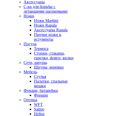
Аксессуары
С-ва для борьбы с
летающими насекомыми
Ножи
Ножи Marttini
Ножи Rapala
Аксессуары Rapala
Прочие ножи и
истументы
Посуда
Термоса
Стопки, стаканы,
тарелки, фляги, вилки
Сети, шнуры
Шнуры, веревки
Мебель
Стулья
Палатки, спальные
мешки
Фонари, батарейки
Фонари
Оптика
WFT
Salmo
Helios