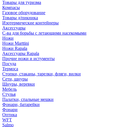
Товары для туризма
Компасы
Газовое оборудование
Товары д/пикника
Изотермические контейнеры
Аксессуары
С-ва для борьбы с летающими насекомыми
Ножи
Ножи Marttini
Ножи Rapala
Аксессуары Rapala
Прочие ножи и истументы
Посуда
Термоса
Стопки, стаканы, тарелки, фляги, вилки
Сети, шнуры
Шнуры, веревки
Мебель
Стулья
Палатки, спальные мешки
Фонари, батарейки
Фонари
Оптика
WFT
Salmo