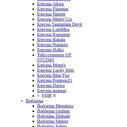
Блесны Akara
Блесны Flagman
Блесны Stinger
Блесны Mister Cro
Блесна Tasmanian Devil
Блесны LureMax
Блесны Kuusamo
Блесны Rapala
Блесны Namazu
Блесны Halko
Тейл-спиннер UF
STUDIO
Блесны Mepp's
Блесны Lucky John
Блесны Blue Fox
Блесны Pontoon21
Блесны Daiwa
Блесны разные
+ ЕЩЕ 9
Воблеры
Воблеры Megabass
Воблеры German
Воблеры Zipbaits
Воблеры Stinger
Воблеры Salmo