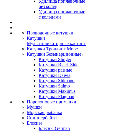
Удилища поплавочные
без колец
Удилища поплавочные
с кольцами
Проводочные катушки
Катушки
Мультипликаторные кастинг
Катушки Троллинг Море
Катушки Безынерционные
Катушки Stinger
Катушки Black Side
Катушки разные
Катушки Daiwa
Катушки Shimano
Катушки Salmo
Катушки Maximus
Катушки Flagman
Поролоновые приманки
Мушки
Морская рыбалка
Спиннербейты
Блесны
Блесны German