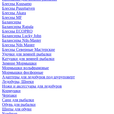
Блесны Kuusamo
Блесны Puustjarven
Блесны Akara
Блесны MF
Балансиры
Балансиры Rapala
Блесны ECOPRO
Балансиры Lucky John
Балансиры Nils-Master
Блесны Nils Master
Блесны Северные Мастерские
Удочки для зимней рыбалки
Катушки для зимней рыбалки
Зимние Мормышки
Мормышки вольфрамовые
Мормышки фосфорные
Адаптеры для ледобуров под шуруповерт
Ледобуры, Шнеки
Ножи и аксессуары для ледобуров
Кормушки
Черпаки
Сани для рыбалки
Обувь для рыбалки
Шипы для обуви
Nordman