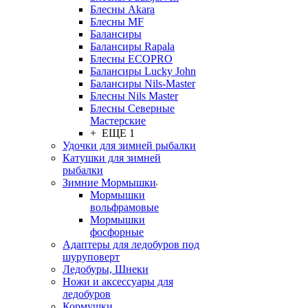
Блесны Akara
Блесны MF
Балансиры
Балансиры Rapala
Блесны ECOPRO
Балансиры Lucky John
Балансиры Nils-Master
Блесны Nils Master
Блесны Северные
Мастерские
+ ЕЩЕ 1
Удочки для зимней рыбалки
Катушки для зимней
рыбалки
Зимние Мормышки
Мормышки
вольфрамовые
Мормышки
фосфорные
Адаптеры для ледобуров под
шуруповерт
Ледобуры, Шнеки
Ножи и аксессуары для
ледобуров
Кормушки