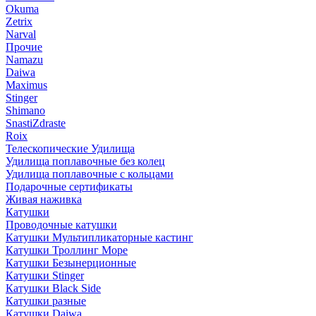
Okuma
Zetrix
Narval
Прочие
Namazu
Daiwa
Maximus
Stinger
Shimano
SnastiZdraste
Roix
Телескопические Удилища
Удилища поплавочные без колец
Удилища поплавочные с кольцами
Подарочные сертификаты
Живая наживка
Катушки
Проводочные катушки
Катушки Мультипликаторные кастинг
Катушки Троллинг Море
Катушки Безынерционные
Катушки Stinger
Катушки Black Side
Катушки разные
Катушки Daiwa