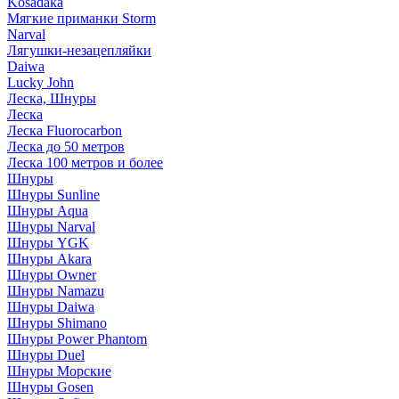
Kosadaka
Мягкие приманки Storm
Narval
Лягушки-незацепляйки
Daiwa
Lucky John
Леска, Шнуры
Леска
Леска Fluorocarbon
Леска до 50 метров
Леска 100 метров и более
Шнуры
Шнуры Sunline
Шнуры Aqua
Шнуры Narval
Шнуры YGK
Шнуры Akara
Шнуры Owner
Шнуры Namazu
Шнуры Daiwa
Шнуры Shimano
Шнуры Power Phantom
Шнуры Duel
Шнуры Морские
Шнуры Gosen