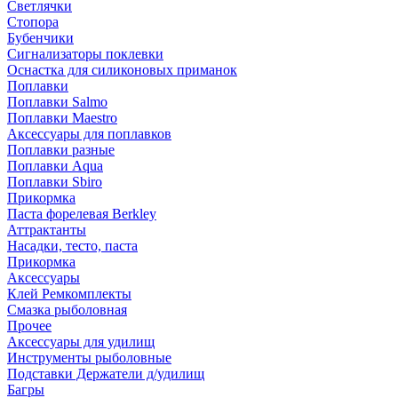
Светлячки
Стопора
Бубенчики
Сигнализаторы поклевки
Оснастка для силиконовых приманок
Поплавки
Поплавки Salmo
Поплавки Maestro
Аксессуары для поплавков
Поплавки разные
Поплавки Aqua
Поплавки Sbiro
Прикормка
Паста форелевая Berkley
Аттрактанты
Насадки, тесто, паста
Прикормка
Аксессуары
Клей Ремкомплекты
Смазка рыболовная
Прочее
Аксессуары для удилищ
Инструменты рыболовные
Подставки Держатели д/удилищ
Багры