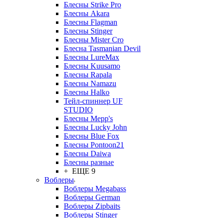
Блесны Strike Pro
Блесны Akara
Блесны Flagman
Блесны Stinger
Блесны Mister Cro
Блесна Tasmanian Devil
Блесны LureMax
Блесны Kuusamo
Блесны Rapala
Блесны Namazu
Блесны Halko
Тейл-спиннер UF
STUDIO
Блесны Mepp's
Блесны Lucky John
Блесны Blue Fox
Блесны Pontoon21
Блесны Daiwa
Блесны разные
+ ЕЩЕ 9
Воблеры
Воблеры Megabass
Воблеры German
Воблеры Zipbaits
Воблеры Stinger