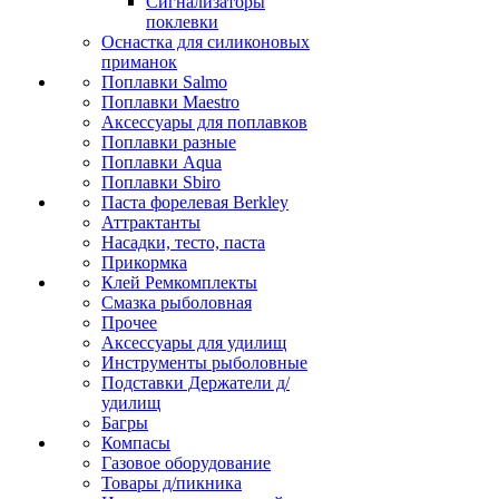
Сигнализаторы
поклевки
Оснастка для силиконовых
приманок
Поплавки Salmo
Поплавки Maestro
Аксессуары для поплавков
Поплавки разные
Поплавки Aqua
Поплавки Sbiro
Паста форелевая Berkley
Аттрактанты
Насадки, тесто, паста
Прикормка
Клей Ремкомплекты
Смазка рыболовная
Прочее
Аксессуары для удилищ
Инструменты рыболовные
Подставки Держатели д/
удилищ
Багры
Компасы
Газовое оборудование
Товары д/пикника