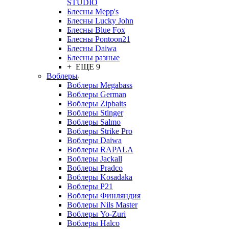
STUDIO
Блесны Mepp's
Блесны Lucky John
Блесны Blue Fox
Блесны Pontoon21
Блесны Daiwa
Блесны разные
+ ЕЩЕ 9
Воблеры
Воблеры Megabass
Воблеры German
Воблеры Zipbaits
Воблеры Stinger
Воблеры Salmo
Воблеры Strike Pro
Воблеры Daiwa
Воблеры RAPALA
Воблеры Jackall
Воблеры Pradco
Воблеры Kosadaka
Воблеры P21
Воблеры Финляндия
Воблеры Nils Master
Воблеры Yo-Zuri
Воблеры Halco