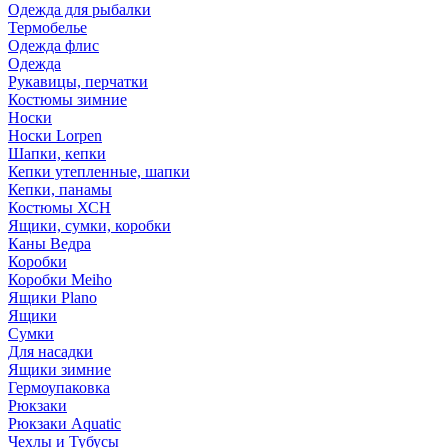
Одежда для рыбалки
Термобелье
Одежда флис
Одежда
Рукавицы, перчатки
Костюмы зимние
Носки
Носки Lorpen
Шапки, кепки
Кепки утепленные, шапки
Кепки, панамы
Костюмы ХСН
Ящики, сумки, коробки
Каны Ведра
Коробки
Коробки Meiho
Ящики Plano
Ящики
Сумки
Для насадки
Ящики зимние
Гермоупаковка
Рюкзаки
Рюкзаки Aquatic
Чехлы и Тубусы