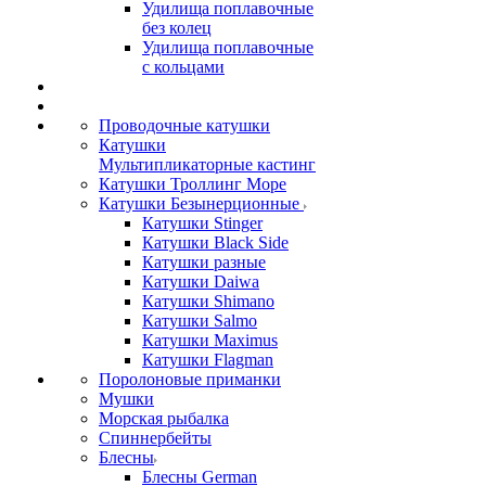
Удилища поплавочные
без колец
Удилища поплавочные
с кольцами
Проводочные катушки
Катушки
Мультипликаторные кастинг
Катушки Троллинг Море
Катушки Безынерционные
Катушки Stinger
Катушки Black Side
Катушки разные
Катушки Daiwa
Катушки Shimano
Катушки Salmo
Катушки Maximus
Катушки Flagman
Поролоновые приманки
Мушки
Морская рыбалка
Спиннербейты
Блесны
Блесны German