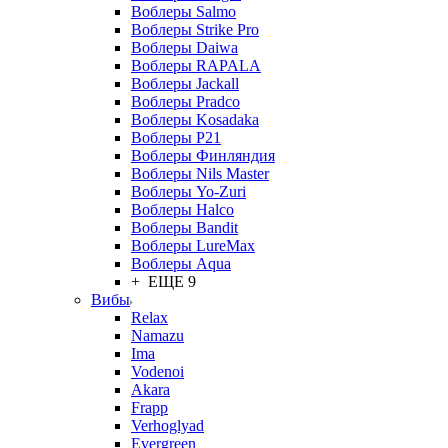
Воблеры Salmo
Воблеры Strike Pro
Воблеры Daiwa
Воблеры RAPALA
Воблеры Jackall
Воблеры Pradco
Воблеры Kosadaka
Воблеры P21
Воблеры Финляндия
Воблеры Nils Master
Воблеры Yo-Zuri
Воблеры Halco
Воблеры Bandit
Воблеры LureMax
Воблеры Aqua
+ ЕЩЕ 9
Вибы
Relax
Namazu
Ima
Vodenoi
Akara
Frapp
Verhoglyad
Evergreen