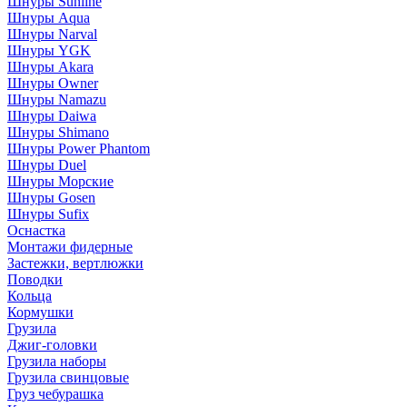
Шнуры Sunline
Шнуры Aqua
Шнуры Narval
Шнуры YGK
Шнуры Akara
Шнуры Owner
Шнуры Namazu
Шнуры Daiwa
Шнуры Shimano
Шнуры Power Phantom
Шнуры Duel
Шнуры Морские
Шнуры Gosen
Шнуры Sufix
Оснастка
Монтажи фидерные
Застежки, вертлюжки
Поводки
Кольца
Кормушки
Грузила
Джиг-головки
Грузила наборы
Грузила свинцовые
Груз чебурашка