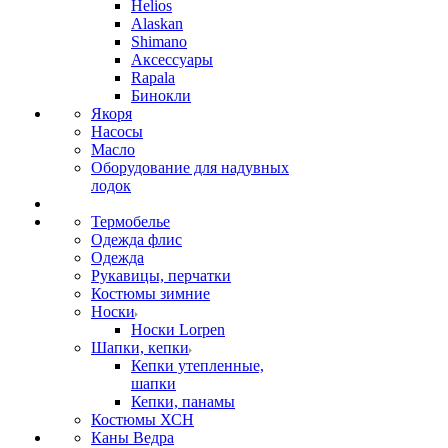
Helios
Alaskan
Shimano
Аксессуары
Rapala
Бинокли
Якоря
Насосы
Масло
Оборудование для надувных
лодок
Термобелье
Одежда флис
Одежда
Рукавицы, перчатки
Костюмы зимние
Носки
Носки Lorpen
Шапки, кепки
Кепки утепленные,
шапки
Кепки, панамы
Костюмы ХСН
Каны Ведра