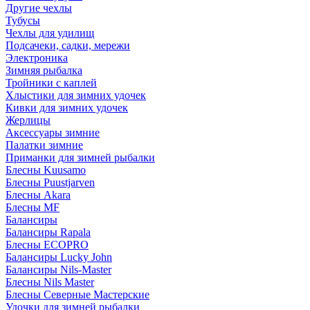
Другие чехлы
Тубусы
Чехлы для удилищ
Подсачеки, садки, мережи
Электроника
Зимняя рыбалка
Тройники с каплей
Хлыстики для зимних удочек
Кивки для зимних удочек
Жерлицы
Аксессуары зимние
Палатки зимние
Приманки для зимней рыбалки
Блесны Kuusamo
Блесны Puustjarven
Блесны Akara
Блесны MF
Балансиры
Балансиры Rapala
Блесны ECOPRO
Балансиры Lucky John
Балансиры Nils-Master
Блесны Nils Master
Блесны Северные Мастерские
Удочки для зимней рыбалки