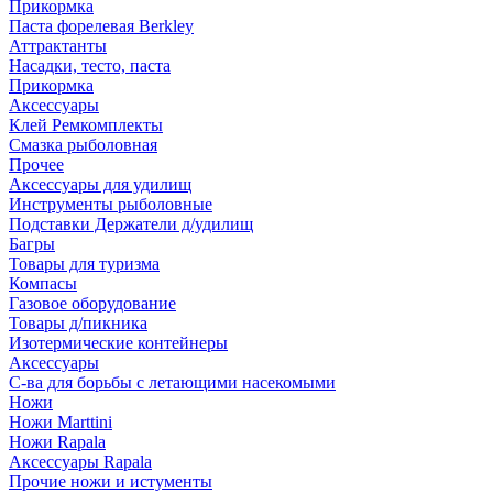
Прикормка
Паста форелевая Berkley
Аттрактанты
Насадки, тесто, паста
Прикормка
Аксессуары
Клей Ремкомплекты
Смазка рыболовная
Прочее
Аксессуары для удилищ
Инструменты рыболовные
Подставки Держатели д/удилищ
Багры
Товары для туризма
Компасы
Газовое оборудование
Товары д/пикника
Изотермические контейнеры
Аксессуары
С-ва для борьбы с летающими насекомыми
Ножи
Ножи Marttini
Ножи Rapala
Аксессуары Rapala
Прочие ножи и истументы