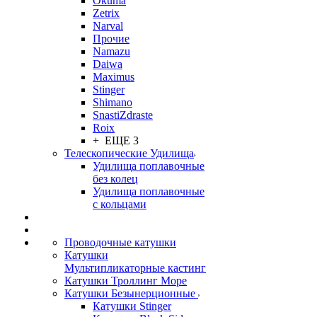
Okuma
Zetrix
Narval
Прочие
Namazu
Daiwa
Maximus
Stinger
Shimano
SnastiZdraste
Roix
+ ЕЩЕ 3
Телескопические Удилища
Удилища поплавочные
без колец
Удилища поплавочные
с кольцами
Проводочные катушки
Катушки
Мультипликаторные кастинг
Катушки Троллинг Море
Катушки Безынерционные
Катушки Stinger