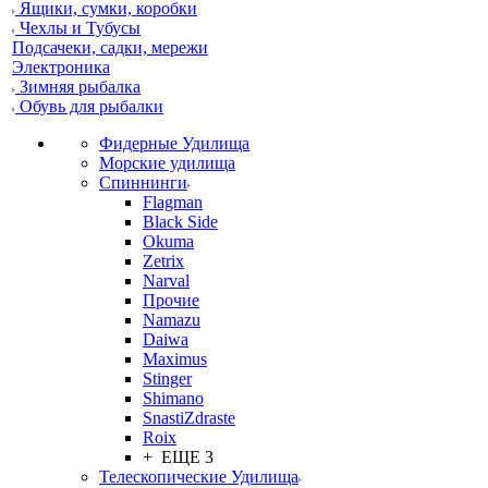
Ящики, сумки, коробки
Чехлы и Тубусы
Подсачеки, садки, мережи
Электроника
Зимняя рыбалка
Обувь для рыбалки
Фидерные Удилища
Морские удилища
Спиннинги
Flagman
Black Side
Okuma
Zetrix
Narval
Прочие
Namazu
Daiwa
Maximus
Stinger
Shimano
SnastiZdraste
Roix
+ ЕЩЕ 3
Телескопические Удилища