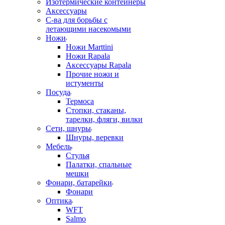
Изотермические контейнеры
Аксессуары
С-ва для борьбы с
летающими насекомыми
Ножи
Ножи Marttini
Ножи Rapala
Аксессуары Rapala
Прочие ножи и
истументы
Посуда
Термоса
Стопки, стаканы,
тарелки, фляги, вилки
Сети, шнуры
Шнуры, веревки
Мебель
Стулья
Палатки, спальные
мешки
Фонари, батарейки
Фонари
Оптика
WFT
Salmo