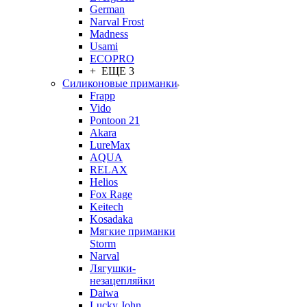
German
Narval Frost
Madness
Usami
ECOPRO
+ ЕЩЕ 3
Силиконовые приманки
Frapp
Vido
Pontoon 21
Akara
LureMax
AQUA
RELAX
Helios
Fox Rage
Keitech
Kosadaka
Мягкие приманки
Storm
Narval
Лягушки-
незацепляйки
Daiwa
Lucky John