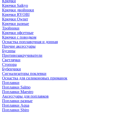
Крючки
Крючки Saikyo
Крючки двойники
Крючки RYOBI
Крючки Owner
Крючки разные
Тройники
Крючки офсетные
Крючки с поводком
Оснастка поплавочная и донная
Прочие аксессуары
Бусины
Противозакручиватели
Светлячки
Стопора
Бубенчики
Сигнализаторы поклевки
Оснастка для силиконовых приманок
Поплавки
Поплавки Salmo
Поплавки Maestro
Аксессуары для поплавков
Поплавки разные
Поплавки Aqua
Поплавки Sbiro