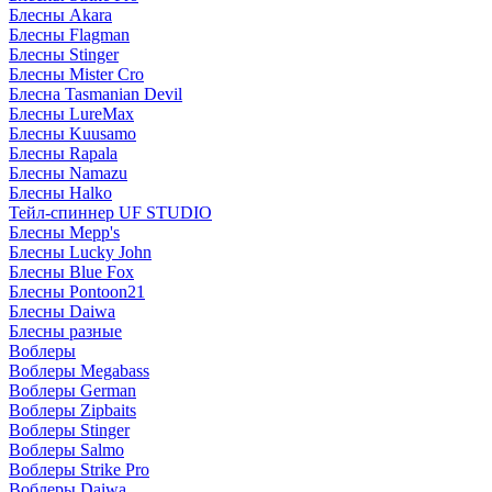
Блесны Akara
Блесны Flagman
Блесны Stinger
Блесны Mister Cro
Блесна Tasmanian Devil
Блесны LureMax
Блесны Kuusamo
Блесны Rapala
Блесны Namazu
Блесны Halko
Тейл-спиннер UF STUDIO
Блесны Mepp's
Блесны Lucky John
Блесны Blue Fox
Блесны Pontoon21
Блесны Daiwa
Блесны разные
Воблеры
Воблеры Megabass
Воблеры German
Воблеры Zipbaits
Воблеры Stinger
Воблеры Salmo
Воблеры Strike Pro
Воблеры Daiwa