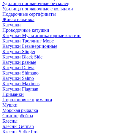
Удилища поплавочные без колец
Удилища поплавочные с кольцами
Подарочные сертификаты
Живая наживка
Катушки
Проводочные катушки
Катушки Мультипликаторные кастинг
Катушки Троллинг Море
Катушки Безынерционные
Катушки Stinger
Катушки Black Side
Катушки разные
Катушки Daiwa
Катушки Shimano
Катушки Salmo
Катушки Maximus
Катушки Flagman
Приманки
Поролоновые приманки
Мушки
Морская рыбалка
Спиннербейты
Блесны
Блесны German
Блесны Strike Pro