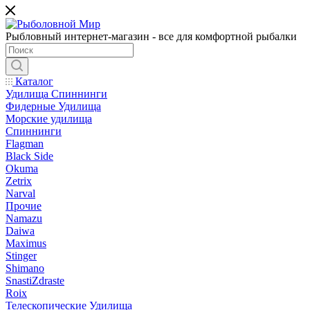
Рыбловный интернет-магазин - все для комфортной рыбалки
Каталог
Удилища Спиннинги
Фидерные Удилища
Морские удилища
Спиннинги
Flagman
Black Side
Okuma
Zetrix
Narval
Прочие
Namazu
Daiwa
Maximus
Stinger
Shimano
SnastiZdraste
Roix
Телескопические Удилища