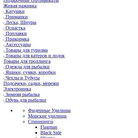
Подарочные сертификаты
Живая наживка
Катушки
Приманки
Леска, Шнуры
Оснастка
Поплавки
Прикормка
Аксессуары
Товары для туризма
Товары для катеров и лодок
Товары для троллинга
Одежда для рыбалки
Ящики, сумки, коробки
Чехлы и Тубусы
Подсачеки, садки, мережи
Электроника
Зимняя рыбалка
Обувь для рыбалки
Фидерные Удилища
Морские удилища
Спиннинги
Flagman
Black Side