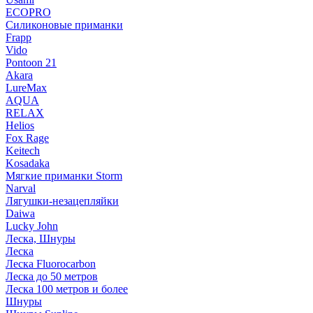
ECOPRO
Силиконовые приманки
Frapp
Vido
Pontoon 21
Akara
LureMax
AQUA
RELAX
Helios
Fox Rage
Keitech
Kosadaka
Мягкие приманки Storm
Narval
Лягушки-незацепляйки
Daiwa
Lucky John
Леска, Шнуры
Леска
Леска Fluorocarbon
Леска до 50 метров
Леска 100 метров и более
Шнуры