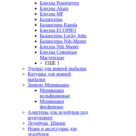
Блесны Puustjarven
Блесны Akara
Блесны MF
Балансиры
Балансиры Rapala
Блесны ECOPRO
Балансиры Lucky John
Балансиры Nils-Master
Блесны Nils Master
Блесны Северные
Мастерские
+ ЕЩЕ 1
Удочки для зимней рыбалки
Катушки для зимней
рыбалки
Зимние Мормышки
Мормышки
вольфрамовые
Мормышки
фосфорные
Адаптеры для ледобуров под
шуруповерт
Ледобуры, Шнеки
Ножи и аксессуары для
ледобуров