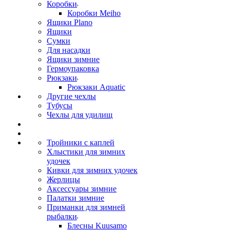
Коробки
Коробки Meiho
Ящики Plano
Ящики
Сумки
Для насадки
Ящики зимние
Гермоупаковка
Рюкзаки
Рюкзаки Aquatic
Другие чехлы
Тубусы
Чехлы для удилищ
Тройники с каплей
Хлыстики для зимних
удочек
Кивки для зимних удочек
Жерлицы
Аксессуары зимние
Палатки зимние
Приманки для зимней
рыбалки
Блесны Kuusamo