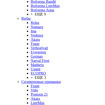
Воблеры Bandit
Воблеры LureMax
Воблеры Aqua
+ ЕЩЕ 9
Вибы
Relax
Namazu
Ima
Vodenoi
Akara
Frapp
Verhoglyad
Evergreen
German
Narval Frost
Madness
Usami
ECOPRO
+ ЕЩЕ 3
Силиконовые приманки
Frapp
Vido
Pontoon 21
Akara
LureMax