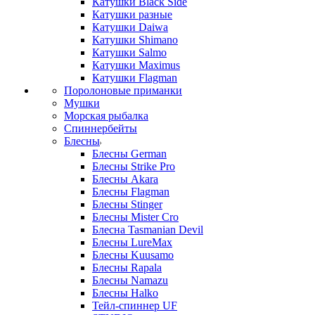
Катушки Black Side
Катушки разные
Катушки Daiwa
Катушки Shimano
Катушки Salmo
Катушки Maximus
Катушки Flagman
Поролоновые приманки
Мушки
Морская рыбалка
Спиннербейты
Блесны
Блесны German
Блесны Strike Pro
Блесны Akara
Блесны Flagman
Блесны Stinger
Блесны Mister Cro
Блесна Tasmanian Devil
Блесны LureMax
Блесны Kuusamo
Блесны Rapala
Блесны Namazu
Блесны Halko
Тейл-спиннер UF