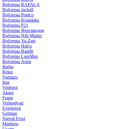
Воблеры RAPALA
Воблеры Jackall
Воблеры Pradco
Воблеры Kosadaka
Воблеры P21
Воблеры Финляндия
Воблеры Nils Master
Воблеры Yo-Zuri
Воблеры Halco
Воблеры Bandit
Воблеры LureMax
Воблеры Aqua
Вибы
Relax
Namazu
Ima
Vodenoi
Akara
Frapp
Verhoglyad
Evergreen
German
Narval Frost
Madness
Usami