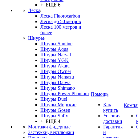
+ ЕЩЕ 6
Леска
Леска Fluorocarbon
Леска до 50 метров
Леска 100 метров и
более
Шнуры
Шнуры Sunline
Шнуры Aqua
Шнуры Narval
Шнуры YGK
Шнуры Akara
Шнуры Owner
Шнуры Namazu
Шнуры Daiwa
Шнуры Shimano
Шнуры Power Phantom
Помощь
Шнуры Duel
Шнуры Морские
Как
Компа
Шнуры Gosen
купить
Шнуры Sufix
Условия
+ ЕЩЕ 4
доставки
Монтажи фидерные
Гарантия
Застежки, вертлюжки
и
Поводки
возврат