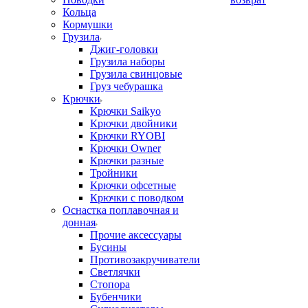
Кольца
Кормушки
Грузила
Джиг-головки
Грузила наборы
Грузила свинцовые
Груз чебурашка
Крючки
Крючки Saikyo
Крючки двойники
Крючки RYOBI
Крючки Owner
Крючки разные
Тройники
Крючки офсетные
Крючки с поводком
Оснастка поплавочная и
донная
Прочие аксессуары
Бусины
Противозакручиватели
Светлячки
Стопора
Бубенчики