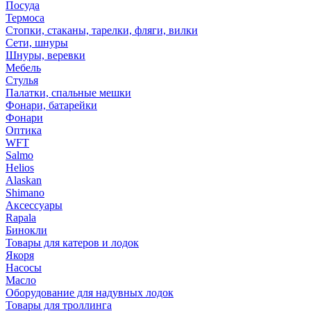
Посуда
Термоса
Стопки, стаканы, тарелки, фляги, вилки
Сети, шнуры
Шнуры, веревки
Мебель
Стулья
Палатки, спальные мешки
Фонари, батарейки
Фонари
Оптика
WFT
Salmo
Helios
Alaskan
Shimano
Аксессуары
Rapala
Бинокли
Товары для катеров и лодок
Якоря
Насосы
Масло
Оборудование для надувных лодок
Товары для троллинга