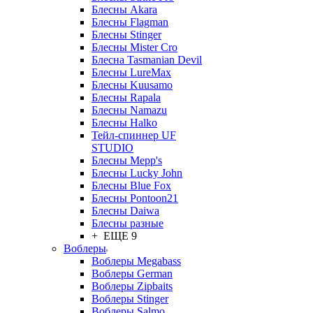
Блесны Akara
Блесны Flagman
Блесны Stinger
Блесны Mister Cro
Блесна Tasmanian Devil
Блесны LureMax
Блесны Kuusamo
Блесны Rapala
Блесны Namazu
Блесны Halko
Тейл-спиннер UF
STUDIO
Блесны Mepp's
Блесны Lucky John
Блесны Blue Fox
Блесны Pontoon21
Блесны Daiwa
Блесны разные
+ ЕЩЕ 9
Воблеры
Воблеры Megabass
Воблеры German
Воблеры Zipbaits
Воблеры Stinger
Воблеры Salmo