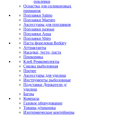
поклевки
Оснастка для силиконовых
приманок
Поплавки Salmo
Поплавки Maestro
Аксессуары для поплавков
Поплавки разные
Поплавки Aqua
Поплавки Sbiro
Паста форелевая Berkley
Аттрактанты
Насадки, тесто, паста
Прикормка
Клей Ремкомплекты
Смазка рыболовная
Прочее
Аксессуары для удилищ
Инструменты рыболовные
Подставки Держатели д/
удилищ
Багры
Компасы
Газовое оборудование
Товары д/пикника
Изотермические контейнеры