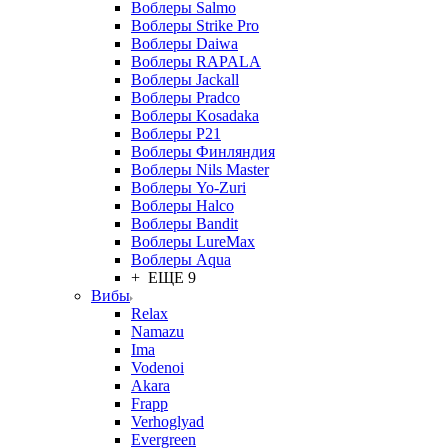
Воблеры Salmo
Воблеры Strike Pro
Воблеры Daiwa
Воблеры RAPALA
Воблеры Jackall
Воблеры Pradco
Воблеры Kosadaka
Воблеры P21
Воблеры Финляндия
Воблеры Nils Master
Воблеры Yo-Zuri
Воблеры Halco
Воблеры Bandit
Воблеры LureMax
Воблеры Aqua
+ ЕЩЕ 9
Вибы
Relax
Namazu
Ima
Vodenoi
Akara
Frapp
Verhoglyad
Evergreen