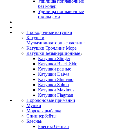
Удилища поплавочные
без колец
Удилища поплавочные
с кольцами
Проводочные катушки
Катушки
Мультипликаторные кастинг
Катушки Троллинг Море
Катушки Безынерционные
Катушки Stinger
Катушки Black Side
Катушки разные
Катушки Daiwa
Катушки Shimano
Катушки Salmo
Катушки Maximus
Катушки Flagman
Поролоновые приманки
Мушки
Морская рыбалка
Спиннербейты
Блесны
Блесны German