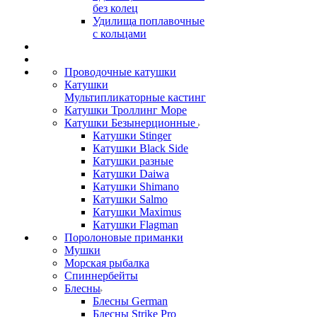
без колец
Удилища поплавочные
с кольцами
Проводочные катушки
Катушки
Мультипликаторные кастинг
Катушки Троллинг Море
Катушки Безынерционные
Катушки Stinger
Катушки Black Side
Катушки разные
Катушки Daiwa
Катушки Shimano
Катушки Salmo
Катушки Maximus
Катушки Flagman
Поролоновые приманки
Мушки
Морская рыбалка
Спиннербейты
Блесны
Блесны German
Блесны Strike Pro