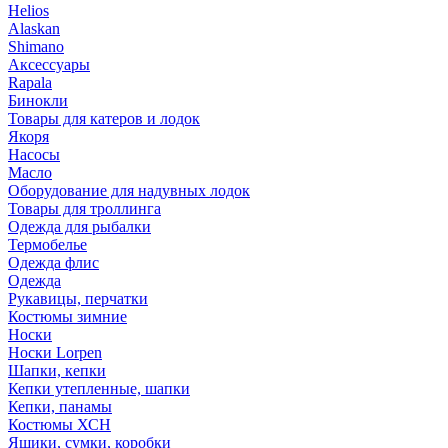
Helios
Alaskan
Shimano
Аксессуары
Rapala
Бинокли
Товары для катеров и лодок
Якоря
Насосы
Масло
Оборудование для надувных лодок
Товары для троллинга
Одежда для рыбалки
Термобелье
Одежда флис
Одежда
Рукавицы, перчатки
Костюмы зимние
Носки
Носки Lorpen
Шапки, кепки
Кепки утепленные, шапки
Кепки, панамы
Костюмы ХСН
Ящики, сумки, коробки