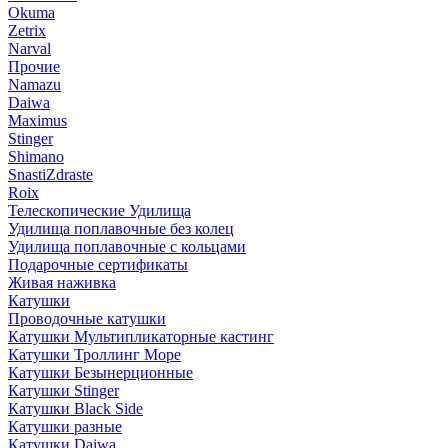
Okuma
Zetrix
Narval
Прочие
Namazu
Daiwa
Maximus
Stinger
Shimano
SnastiZdraste
Roix
Телескопические Удилища
Удилища поплавочные без колец
Удилища поплавочные с кольцами
Подарочные сертификаты
Живая наживка
Катушки
Проводочные катушки
Катушки Мультипликаторные кастинг
Катушки Троллинг Море
Катушки Безынерционные
Катушки Stinger
Катушки Black Side
Катушки разные
Катушки Daiwa