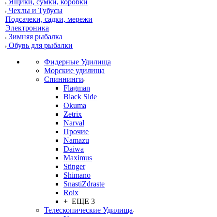
Ящики, сумки, коробки
Чехлы и Тубусы
Подсачеки, садки, мережи
Электроника
Зимняя рыбалка
Обувь для рыбалки
Фидерные Удилища
Морские удилища
Спиннинги
Flagman
Black Side
Okuma
Zetrix
Narval
Прочие
Namazu
Daiwa
Maximus
Stinger
Shimano
SnastiZdraste
Roix
+ ЕЩЕ 3
Телескопические Удилища