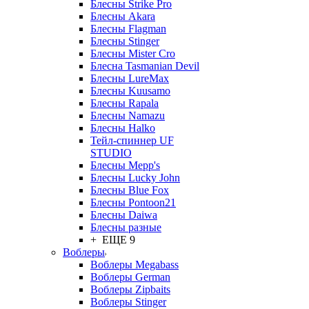
Блесны Strike Pro
Блесны Akara
Блесны Flagman
Блесны Stinger
Блесны Mister Cro
Блесна Tasmanian Devil
Блесны LureMax
Блесны Kuusamo
Блесны Rapala
Блесны Namazu
Блесны Halko
Тейл-спиннер UF
STUDIO
Блесны Mepp's
Блесны Lucky John
Блесны Blue Fox
Блесны Pontoon21
Блесны Daiwa
Блесны разные
+ ЕЩЕ 9
Воблеры
Воблеры Megabass
Воблеры German
Воблеры Zipbaits
Воблеры Stinger