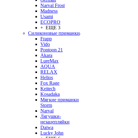
Narval Frost
Madness
Usami
ECOPRO
+ ЕЩЕ 3
Силиконовые приманки
Frapp
Vido
Pontoon 21
Akara
LureMax
AQUA
RELAX
Helios
Fox Rage
Keitech
Kosadaka
Мягкие приманки
Storm
Narval
Лягушки-
незацепляйки
Daiwa
Lucky John