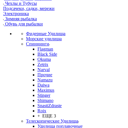
Чехлы и Тубусы
Подсачеки, садки, мережи
Электроника
Зимняя рыбалка
Обувь для рыбалки
Фидерные Удилища
Морские удилища
Спиннинги
Flagman
Black Side
Okuma
Zetrix
Narval
Прочие
Namazu
Daiwa
Maximus
Stinger
Shimano
SnastiZdraste
Roix
+ ЕЩЕ 3
Телескопические Удилища
Удилища поплавочные