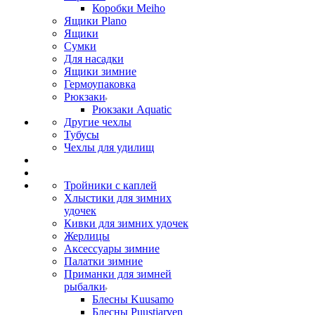
Коробки Meiho
Ящики Plano
Ящики
Сумки
Для насадки
Ящики зимние
Гермоупаковка
Рюкзаки
Рюкзаки Aquatic
Другие чехлы
Тубусы
Чехлы для удилищ
Тройники с каплей
Хлыстики для зимних
удочек
Кивки для зимних удочек
Жерлицы
Аксессуары зимние
Палатки зимние
Приманки для зимней
рыбалки
Блесны Kuusamo
Блесны Puustjarven