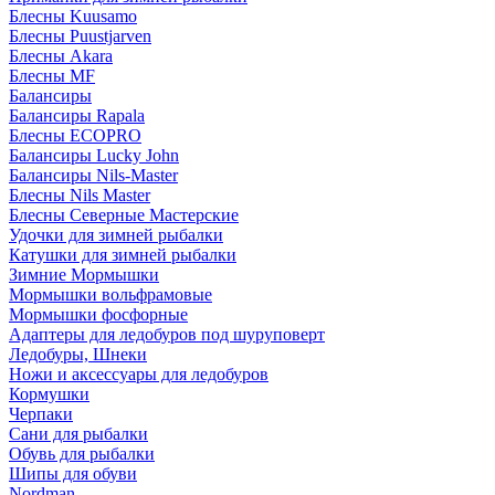
Блесны Kuusamo
Блесны Puustjarven
Блесны Akara
Блесны MF
Балансиры
Балансиры Rapala
Блесны ECOPRO
Балансиры Lucky John
Балансиры Nils-Master
Блесны Nils Master
Блесны Северные Мастерские
Удочки для зимней рыбалки
Катушки для зимней рыбалки
Зимние Мормышки
Мормышки вольфрамовые
Мормышки фосфорные
Адаптеры для ледобуров под шуруповерт
Ледобуры, Шнеки
Ножи и аксессуары для ледобуров
Кормушки
Черпаки
Сани для рыбалки
Обувь для рыбалки
Шипы для обуви
Nordman