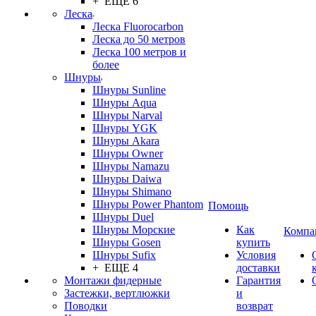
+ ЕЩЕ 6
Леска
Леска Fluorocarbon
Леска до 50 метров
Леска 100 метров и
более
Шнуры
Шнуры Sunline
Шнуры Aqua
Шнуры Narval
Шнуры YGK
Шнуры Akara
Шнуры Owner
Шнуры Namazu
Шнуры Daiwa
Шнуры Shimano
Шнуры Power Phantom
Помощь
Шнуры Duel
Шнуры Морские
Как
Компа
Шнуры Gosen
купить
Шнуры Sufix
Условия
+ ЕЩЕ 4
доставки
Монтажи фидерные
Гарантия
Застежки, вертлюжки
и
Поводки
возврат