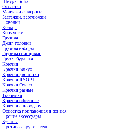
Шнуры Sufix
Оснастка
Монтажи фидерные
Застежки, вертлюжки
Поводки
Кольца
Кормушки
Грузила
Джиг-головки
Грузила наборы
Грузила свинцовые
Груз чебурашка
Крючки
Крючки Saikyo
Крючки двойники
Крючки RYOBI
Крючки Owner
Крючки разные
Тройники
Крючки офсетные
Крючки с поводком
Оснастка поплавочная и донная
Прочие аксессуары
Бусины
Противозакручиватели