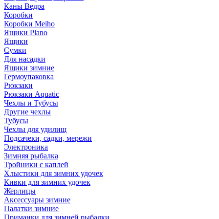
Каны Ведра
Коробки
Коробки Meiho
Ящики Plano
Ящики
Сумки
Для насадки
Ящики зимние
Гермоупаковка
Рюкзаки
Рюкзаки Aquatic
Чехлы и Тубусы
Другие чехлы
Тубусы
Чехлы для удилищ
Подсачеки, садки, мережи
Электроника
Зимняя рыбалка
Тройники с каплей
Хлыстики для зимних удочек
Кивки для зимних удочек
Жерлицы
Аксессуары зимние
Палатки зимние
Приманки для зимней рыбалки