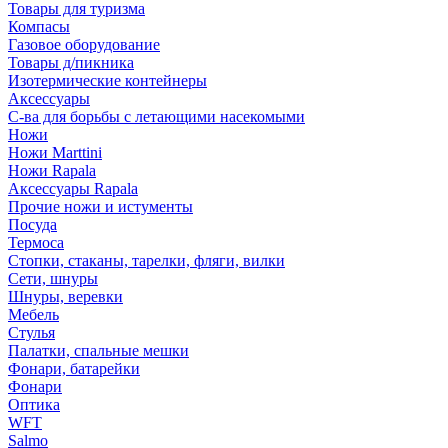
Товары для туризма
Компасы
Газовое оборудование
Товары д/пикника
Изотермические контейнеры
Аксессуары
С-ва для борьбы с летающими насекомыми
Ножи
Ножи Marttini
Ножи Rapala
Аксессуары Rapala
Прочие ножи и истументы
Посуда
Термоса
Стопки, стаканы, тарелки, фляги, вилки
Сети, шнуры
Шнуры, веревки
Мебель
Стулья
Палатки, спальные мешки
Фонари, батарейки
Фонари
Оптика
WFT
Salmo