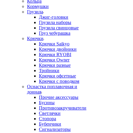
Кольца
Кормушки
Грузила
Джиг-головки
Грузила наборы
Грузила свинцовые
Груз чебурашка
Крючки
Крючки Saikyo
Крючки двойники
Крючки RYOBI
Крючки Owner
Крючки разные
Тройники
Крючки офсетные
Крючки с поводком
Оснастка поплавочная и
донная
Прочие аксессуары
Бусины
Противозакручиватели
Светлячки
Стопора
Бубенчики
Сигнализаторы