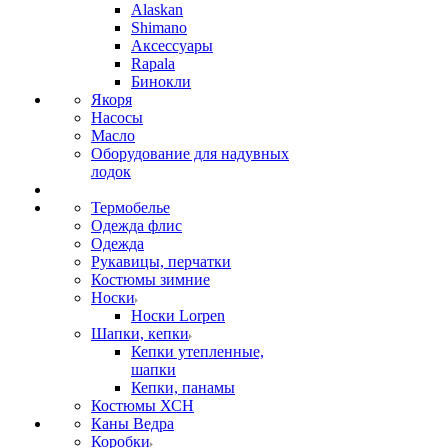
Alaskan
Shimano
Аксессуары
Rapala
Бинокли
Якоря
Насосы
Масло
Оборудование для надувных
лодок
Термобелье
Одежда флис
Одежда
Рукавицы, перчатки
Костюмы зимние
Носки
Носки Lorpen
Шапки, кепки
Кепки утепленные,
шапки
Кепки, панамы
Костюмы ХСН
Каны Ведра
Коробки