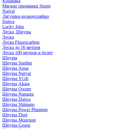
Kosadaka
Мягкие приманки Storm
Narval
Лягушки-незацепляйки
Daiwa
Lucky John
Леска, Шнуры
Леска
Леска Fluorocarbon
Леска до 50 метров
Леска 100 метров и более
Шнуры
Шнуры Sunline
Шнуры Aqua
Шнуры Narval
Шнуры YGK
Шнуры Akara
Шнуры Owner
Шнуры Namazu
Шнуры Daiwa
Шнуры Shimano
Шнуры Power Phantom
Шнуры Duel
Шнуры Морские
Шнуры Gosen