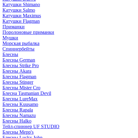
Катушки Shimano
Катушки Salmo
Катушки Maximus
Катушки Flagman
Приманки
Поролоновые приманки
Мушки
Морская рыбалка
Спиннербейты
Блесны
Блесны German
Блесны Strike Pro
Блесны Akara
Блесны Flagman
Блесны Stinger
Блесны Mister Cro
Блесна Tasmanian Devil
Блесны LureMax
Блесны Kuusamo
Блесны Rapala
Блесны Namazu
Блесны Halko
Тейл-спиннер UF STUDIO
Блесны Mepp's
Блесны Lucky John