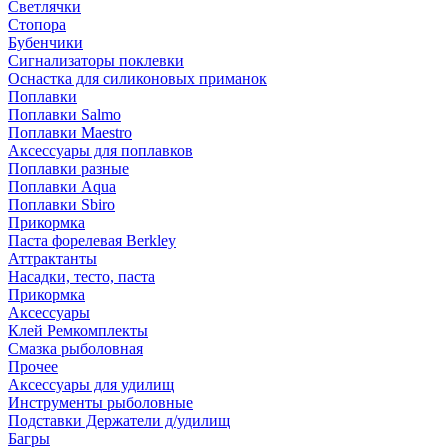
Светлячки
Стопора
Бубенчики
Сигнализаторы поклевки
Оснастка для силиконовых приманок
Поплавки
Поплавки Salmo
Поплавки Maestro
Аксессуары для поплавков
Поплавки разные
Поплавки Aqua
Поплавки Sbiro
Прикормка
Паста форелевая Berkley
Аттрактанты
Насадки, тесто, паста
Прикормка
Аксессуары
Клей Ремкомплекты
Смазка рыболовная
Прочее
Аксессуары для удилищ
Инструменты рыболовные
Подставки Держатели д/удилищ
Багры