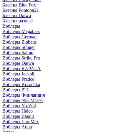
Блесны Blue Fox
Блесны Pontoon21
Блесны Daiwa
Блесны разные
Воблеры
Воблеры Megabass
Воблеры German
Воблеры Zipbaits
Воблеры Stinger
Воблеры Salmo
Воблеры Strike Pro
Воблеры Daiwa
Воблеры RAPALA
Воблеры Jackall
Воблеры Pradco
Воблеры Kosadaka
Воблеры P21
Воблеры Финляндия
Воблеры Nils Master
Воблеры Yo-Zuri
Воблеры Halco
Воблеры Bandit
Воблеры LureMax
Воблеры Aqua