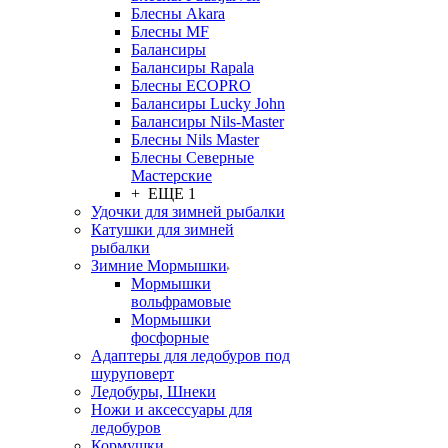
Блесны Akara
Блесны MF
Балансиры
Балансиры Rapala
Блесны ECOPRO
Балансиры Lucky John
Балансиры Nils-Master
Блесны Nils Master
Блесны Северные
Мастерские
+ ЕЩЕ 1
Удочки для зимней рыбалки
Катушки для зимней
рыбалки
Зимние Мормышки
Мормышки
вольфрамовые
Мормышки
фосфорные
Адаптеры для ледобуров под
шуруповерт
Ледобуры, Шнеки
Ножи и аксессуары для
ледобуров
Кормушки