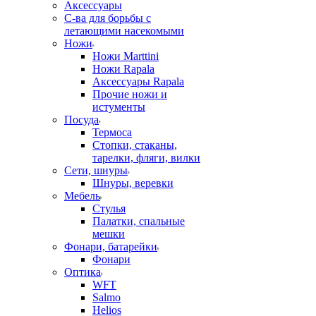
Аксессуары
С-ва для борьбы с
летающими насекомыми
Ножи
Ножи Marttini
Ножи Rapala
Аксессуары Rapala
Прочие ножи и
истументы
Посуда
Термоса
Стопки, стаканы,
тарелки, фляги, вилки
Сети, шнуры
Шнуры, веревки
Мебель
Стулья
Палатки, спальные
мешки
Фонари, батарейки
Фонари
Оптика
WFT
Salmo
Helios