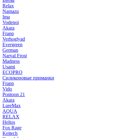
Вибы
Relax
Namazu
Ima
Vodenoi
Akara
Frapp
Verhoglyad
Evergreen
German
Narval Frost
Madness
Usami
ECOPRO
Силиконовые приманки
Frapp
Vido
Pontoon 21
Akara
LureMax
AQUA
RELAX
Helios
Fox Rage
Keitech