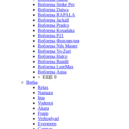
Воблеры Strike Pro
Воблеры Daiwa
Воблеры RAPALA
Воблеры Jackall
Воблеры Pradco
Воблеры Kosadaka
Воблеры P21
Воблеры Финляндия
Воблеры Nils Master
Воблеры Yo-Zuri
Воблеры Halco
Воблеры Bandit
Воблеры LureMax
Воблеры Aqua
+ ЕЩЕ 9
Вибы
Relax
Namazu
Ima
Vodenoi
Akara
Frapp
Verhoglyad
Evergreen
German