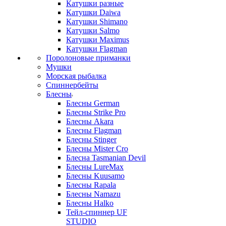
Катушки разные
Катушки Daiwa
Катушки Shimano
Катушки Salmo
Катушки Maximus
Катушки Flagman
Поролоновые приманки
Мушки
Морская рыбалка
Спиннербейты
Блесны
Блесны German
Блесны Strike Pro
Блесны Akara
Блесны Flagman
Блесны Stinger
Блесны Mister Cro
Блесна Tasmanian Devil
Блесны LureMax
Блесны Kuusamo
Блесны Rapala
Блесны Namazu
Блесны Halko
Тейл-спиннер UF
STUDIO