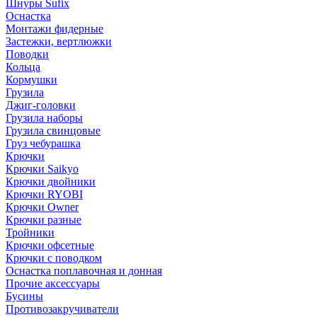
Шнуры Sufix
Оснастка
Монтажи фидерные
Застежки, вертлюжки
Поводки
Кольца
Кормушки
Грузила
Джиг-головки
Грузила наборы
Грузила свинцовые
Груз чебурашка
Крючки
Крючки Saikyo
Крючки двойники
Крючки RYOBI
Крючки Owner
Крючки разные
Тройники
Крючки офсетные
Крючки с поводком
Оснастка поплавочная и донная
Прочие аксессуары
Бусины
Противозакручиватели