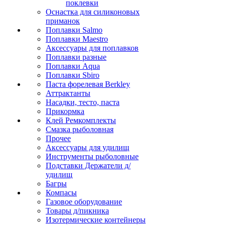
поклевки
Оснастка для силиконовых
приманок
Поплавки Salmo
Поплавки Maestro
Аксессуары для поплавков
Поплавки разные
Поплавки Aqua
Поплавки Sbiro
Паста форелевая Berkley
Аттрактанты
Насадки, тесто, паста
Прикормка
Клей Ремкомплекты
Смазка рыболовная
Прочее
Аксессуары для удилищ
Инструменты рыболовные
Подставки Держатели д/
удилищ
Багры
Компасы
Газовое оборудование
Товары д/пикника
Изотермические контейнеры