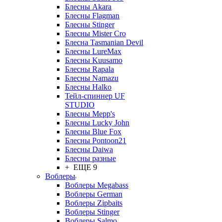
Блесны Akara
Блесны Flagman
Блесны Stinger
Блесны Mister Cro
Блесна Tasmanian Devil
Блесны LureMax
Блесны Kuusamo
Блесны Rapala
Блесны Namazu
Блесны Halko
Тейл-спиннер UF
STUDIO
Блесны Mepp's
Блесны Lucky John
Блесны Blue Fox
Блесны Pontoon21
Блесны Daiwa
Блесны разные
+ ЕЩЕ 9
Воблеры
Воблеры Megabass
Воблеры German
Воблеры Zipbaits
Воблеры Stinger
Воблеры Salmo