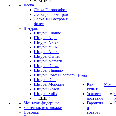
+ ЕЩЕ 6
Леска
Леска Fluorocarbon
Леска до 50 метров
Леска 100 метров и
более
Шнуры
Шнуры Sunline
Шнуры Aqua
Шнуры Narval
Шнуры YGK
Шнуры Akara
Шнуры Owner
Шнуры Namazu
Шнуры Daiwa
Шнуры Shimano
Шнуры Power Phantom
Помощь
Шнуры Duel
Шнуры Морские
Как
Компа
Шнуры Gosen
купить
Шнуры Sufix
Условия
+ ЕЩЕ 4
доставки
Монтажи фидерные
Гарантия
Застежки, вертлюжки
и
Поводки
возврат