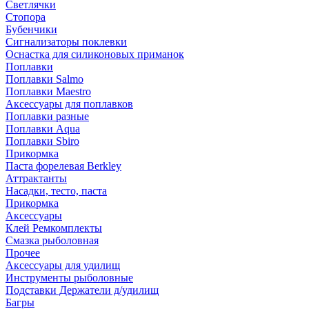
Светлячки
Стопора
Бубенчики
Сигнализаторы поклевки
Оснастка для силиконовых приманок
Поплавки
Поплавки Salmo
Поплавки Maestro
Аксессуары для поплавков
Поплавки разные
Поплавки Aqua
Поплавки Sbiro
Прикормка
Паста форелевая Berkley
Аттрактанты
Насадки, тесто, паста
Прикормка
Аксессуары
Клей Ремкомплекты
Смазка рыболовная
Прочее
Аксессуары для удилищ
Инструменты рыболовные
Подставки Держатели д/удилищ
Багры