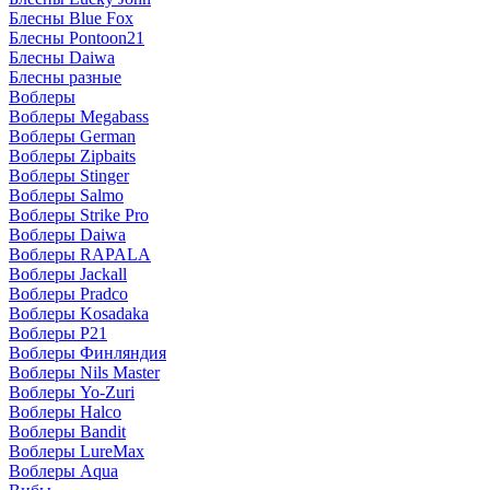
Блесны Blue Fox
Блесны Pontoon21
Блесны Daiwa
Блесны разные
Воблеры
Воблеры Megabass
Воблеры German
Воблеры Zipbaits
Воблеры Stinger
Воблеры Salmo
Воблеры Strike Pro
Воблеры Daiwa
Воблеры RAPALA
Воблеры Jackall
Воблеры Pradco
Воблеры Kosadaka
Воблеры P21
Воблеры Финляндия
Воблеры Nils Master
Воблеры Yo-Zuri
Воблеры Halco
Воблеры Bandit
Воблеры LureMax
Воблеры Aqua