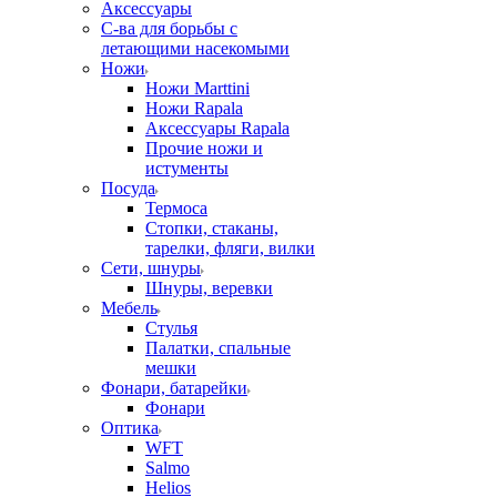
Аксессуары
С-ва для борьбы с
летающими насекомыми
Ножи
Ножи Marttini
Ножи Rapala
Аксессуары Rapala
Прочие ножи и
истументы
Посуда
Термоса
Стопки, стаканы,
тарелки, фляги, вилки
Сети, шнуры
Шнуры, веревки
Мебель
Стулья
Палатки, спальные
мешки
Фонари, батарейки
Фонари
Оптика
WFT
Salmo
Helios