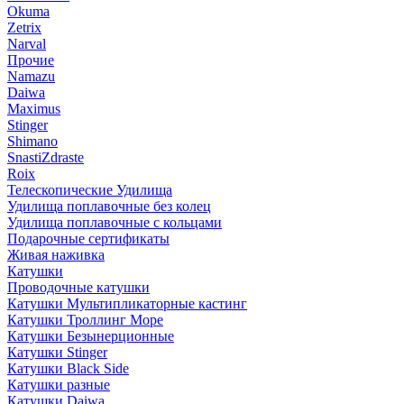
Okuma
Zetrix
Narval
Прочие
Namazu
Daiwa
Maximus
Stinger
Shimano
SnastiZdraste
Roix
Телескопические Удилища
Удилища поплавочные без колец
Удилища поплавочные с кольцами
Подарочные сертификаты
Живая наживка
Катушки
Проводочные катушки
Катушки Мультипликаторные кастинг
Катушки Троллинг Море
Катушки Безынерционные
Катушки Stinger
Катушки Black Side
Катушки разные
Катушки Daiwa