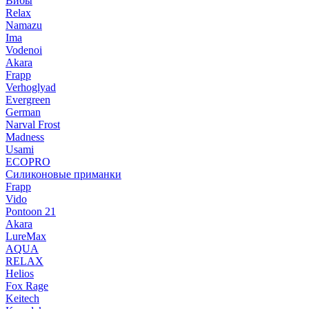
Вибы
Relax
Namazu
Ima
Vodenoi
Akara
Frapp
Verhoglyad
Evergreen
German
Narval Frost
Madness
Usami
ECOPRO
Силиконовые приманки
Frapp
Vido
Pontoon 21
Akara
LureMax
AQUA
RELAX
Helios
Fox Rage
Keitech