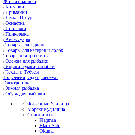
Живая наживка
Катушки
Приманки
Леска, Шнуры
Оснастка
Поплавки
Прикормка
Аксессуары
Товары для туризма
Товары для катеров и лодок
Товары для троллинга
Одежда для рыбалки
Ящики, сумки, коробки
Чехлы и Тубусы
Подсачеки, садки, мережи
Электроника
Зимняя рыбалка
Обувь для рыбалки
Фидерные Удилища
Морские удилища
Спиннинги
Flagman
Black Side
Okuma