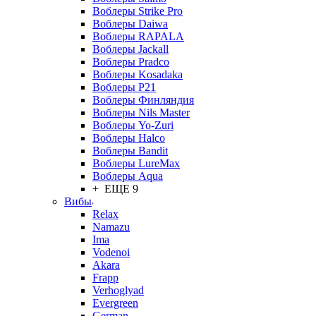
Воблеры Strike Pro
Воблеры Daiwa
Воблеры RAPALA
Воблеры Jackall
Воблеры Pradco
Воблеры Kosadaka
Воблеры P21
Воблеры Финляндия
Воблеры Nils Master
Воблеры Yo-Zuri
Воблеры Halco
Воблеры Bandit
Воблеры LureMax
Воблеры Aqua
+ ЕЩЕ 9
Вибы
Relax
Namazu
Ima
Vodenoi
Akara
Frapp
Verhoglyad
Evergreen
German