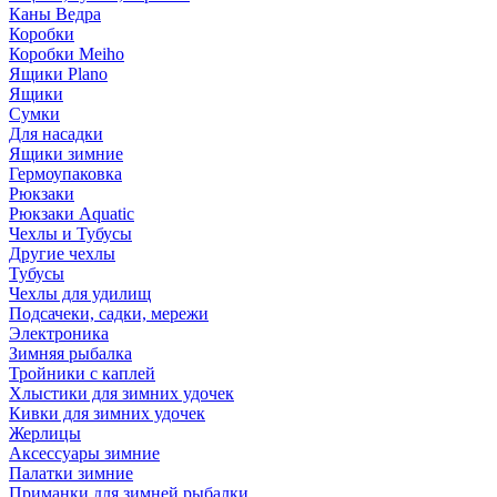
Каны Ведра
Коробки
Коробки Meiho
Ящики Plano
Ящики
Сумки
Для насадки
Ящики зимние
Гермоупаковка
Рюкзаки
Рюкзаки Aquatic
Чехлы и Тубусы
Другие чехлы
Тубусы
Чехлы для удилищ
Подсачеки, садки, мережи
Электроника
Зимняя рыбалка
Тройники с каплей
Хлыстики для зимних удочек
Кивки для зимних удочек
Жерлицы
Аксессуары зимние
Палатки зимние
Приманки для зимней рыбалки