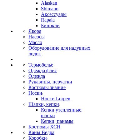
Alaskan
Shimano
Аксессуары
Rapala
Бинокли
Якоря
Насосы
Масло
Оборудование для надувных
лодок
Термобелье
Одежда флис
Одежда
Рукавицы, перчатки
Костюмы зимние
Носки
Носки Lorpen
Шапки, кепки
Кепки утепленные,
шапки
Кепки, панамы
Костюмы ХСН
Каны Ведра
Коробки