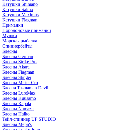
Катушки Shimano
Катушки Salmo
Катушки Maximus
Катушки Flagman
Приманки
Поролоновые приманки
Мушки
Морская рыбалка
Спиннербейты
Блесны
Блесны German
Блесны Strike Pro
Блесны Akara
Блесны Flagman
Блесны Stinger
Блесны Mister Cro
Блесна Tasmanian Devil
Блесны LureMax
Блесны Kuusamo
Блесны Rapala
Блесны Namazu
Блесны Halko
Тейл-спиннер UF STUDIO
Блесны Mepp's
Блесны Lucky John