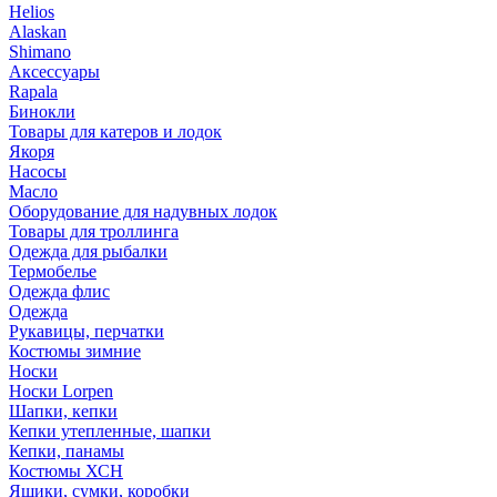
Helios
Alaskan
Shimano
Аксессуары
Rapala
Бинокли
Товары для катеров и лодок
Якоря
Насосы
Масло
Оборудование для надувных лодок
Товары для троллинга
Одежда для рыбалки
Термобелье
Одежда флис
Одежда
Рукавицы, перчатки
Костюмы зимние
Носки
Носки Lorpen
Шапки, кепки
Кепки утепленные, шапки
Кепки, панамы
Костюмы ХСН
Ящики, сумки, коробки