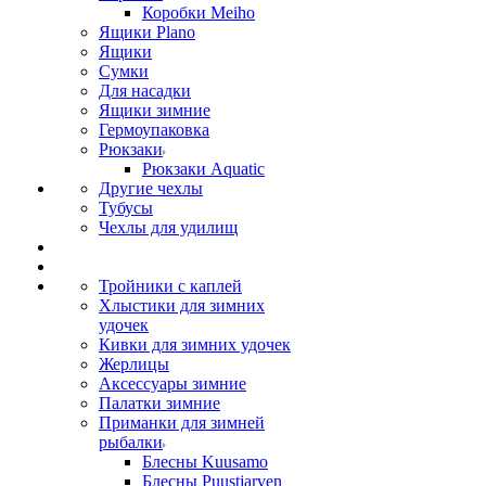
Коробки Meiho
Ящики Plano
Ящики
Сумки
Для насадки
Ящики зимние
Гермоупаковка
Рюкзаки
Рюкзаки Aquatic
Другие чехлы
Тубусы
Чехлы для удилищ
Тройники с каплей
Хлыстики для зимних
удочек
Кивки для зимних удочек
Жерлицы
Аксессуары зимние
Палатки зимние
Приманки для зимней
рыбалки
Блесны Kuusamo
Блесны Puustjarven