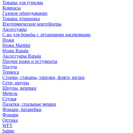
Товары для туризма
Компасы
Газовое оборудование
Товары д/пикника
Изотермические контейнеры
Аксессуары
С-ва для борьбы с летающими насекомыми
Ножи
Ножи Marttini
Ножи Rapala
Аксессуары Rapala
Прочие ножи и истументы
Посуда
Термоса
Стопки, стаканы, тарелки, фляги, вилки
Сети, шнуры
Шнуры, веревки
Мебель
Стулья
Палатки, спальные мешки
Фонари, батарейки
Фонари
Оптика
WFT
Salmo