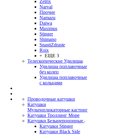
Zetrix
Narval
Прочие
Namazu
Daiwa
Maximus
Stinger
Shimano
SnastiZdraste
Roix
+ ЕЩЕ 3
Телескопические Удилища
Удилища поплавочные
без колец
Удилища поплавочные
с кольцами
Проводочные катушки
Катушки
Мультипликаторные кастинг
Катушки Троллинг Море
Катушки Безынерционные
Катушки Stinger
Катушки Black Side