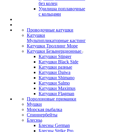
без колец
Удилища поплавочные
с кольцами
Проводочные катушки
Катушки
Мультипликаторные кастинг
Катушки Троллинг Море
Катушки Безынерционные
Катушки Stinger
Катушки Black Side
Катушки разные
Катушки Daiwa
Катушки Shimano
Катушки Salmo
Катушки Maximus
Катушки Flagman
Поролоновые приманки
Мушки
Морская рыбалка
Спиннербейты
Блесны
Блесны German
Блесны Strike Pro