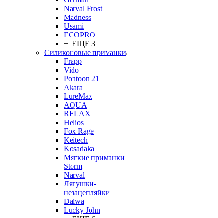
Narval Frost
Madness
Usami
ECOPRO
+ ЕЩЕ 3
Силиконовые приманки
Frapp
Vido
Pontoon 21
Akara
LureMax
AQUA
RELAX
Helios
Fox Rage
Keitech
Kosadaka
Мягкие приманки
Storm
Narval
Лягушки-
незацепляйки
Daiwa
Lucky John