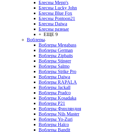
Блесны Mepp's
Блесны Lucky John
Блесны Blue Fox
Блесны Pontoon21
Блесны Daiwa
Блесны разные
+ ЕЩЕ 9
Воблеры
Воблеры Megabass
Воблеры German
Воблеры Zipbaits
Воблеры Stinger
Воблеры Salmo
Воблеры Strike Pro
Воблеры Daiwa
Воблеры RAPALA
Воблеры Jackall
Воблеры Pradco
Воблеры Kosadaka
Воблеры P21
Воблеры Финляндия
Воблеры Nils Master
Воблеры Yo-Zuri
Воблеры Halco
Воблеры Bandit