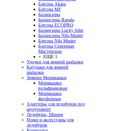
Блесны Akara
Блесны MF
Балансиры
Балансиры Rapala
Блесны ECOPRO
Балансиры Lucky John
Балансиры Nils-Master
Блесны Nils Master
Блесны Северные
Мастерские
+ ЕЩЕ 1
Удочки для зимней рыбалки
Катушки для зимней
рыбалки
Зимние Мормышки
Мормышки
вольфрамовые
Мормышки
фосфорные
Адаптеры для ледобуров под
шуруповерт
Ледобуры, Шнеки
Ножи и аксессуары для
ледобуров
Кормушки