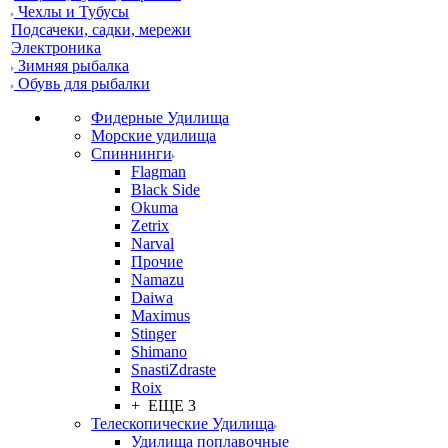
Чехлы и Тубусы
Подсачеки, садки, мережи
Электроника
Зимняя рыбалка
Обувь для рыбалки
Фидерные Удилища
Морские удилища
Спиннинги
Flagman
Black Side
Okuma
Zetrix
Narval
Прочие
Namazu
Daiwa
Maximus
Stinger
Shimano
SnastiZdraste
Roix
+ ЕЩЕ 3
Телескопические Удилища
Удилища поплавочные