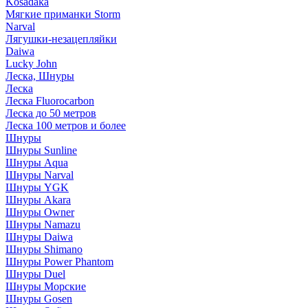
Kosadaka
Мягкие приманки Storm
Narval
Лягушки-незацепляйки
Daiwa
Lucky John
Леска, Шнуры
Леска
Леска Fluorocarbon
Леска до 50 метров
Леска 100 метров и более
Шнуры
Шнуры Sunline
Шнуры Aqua
Шнуры Narval
Шнуры YGK
Шнуры Akara
Шнуры Owner
Шнуры Namazu
Шнуры Daiwa
Шнуры Shimano
Шнуры Power Phantom
Шнуры Duel
Шнуры Морские
Шнуры Gosen