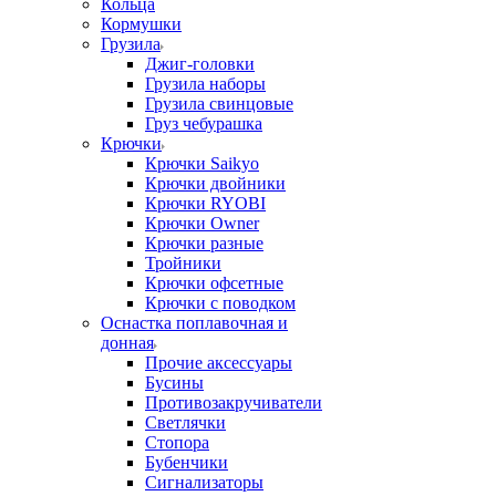
Кольца
Кормушки
Грузила
Джиг-головки
Грузила наборы
Грузила свинцовые
Груз чебурашка
Крючки
Крючки Saikyo
Крючки двойники
Крючки RYOBI
Крючки Owner
Крючки разные
Тройники
Крючки офсетные
Крючки с поводком
Оснастка поплавочная и
донная
Прочие аксессуары
Бусины
Противозакручиватели
Светлячки
Стопора
Бубенчики
Сигнализаторы