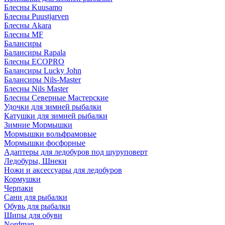
Блесны Kuusamo
Блесны Puustjarven
Блесны Akara
Блесны MF
Балансиры
Балансиры Rapala
Блесны ECOPRO
Балансиры Lucky John
Балансиры Nils-Master
Блесны Nils Master
Блесны Северные Мастерские
Удочки для зимней рыбалки
Катушки для зимней рыбалки
Зимние Мормышки
Мормышки вольфрамовые
Мормышки фосфорные
Адаптеры для ледобуров под шуруповерт
Ледобуры, Шнеки
Ножи и аксессуары для ледобуров
Кормушки
Черпаки
Сани для рыбалки
Обувь для рыбалки
Шипы для обуви
Nordman