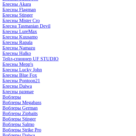
Блесны Akara
Блесны Flagman
Блесны Stinger
Блесны Mister Cro
Блесна Tasmanian Devil
Блесны LureMax
Блесны Kuusamo
Блесны Rapala
Блесны Namazu
Блесны Halko
Тейл-спиннер UF STUDIO
Блесны Mepp's
Блесны Lucky John
Блесны Blue Fox
Блесны Pontoon21
Блесны Daiwa
Блесны разные
Воблеры
Воблеры Megabass
Воблеры German
Воблеры Zipbaits
Воблеры Stinger
Воблеры Salmo
Воблеры Strike Pro
Воблеры Daiwa