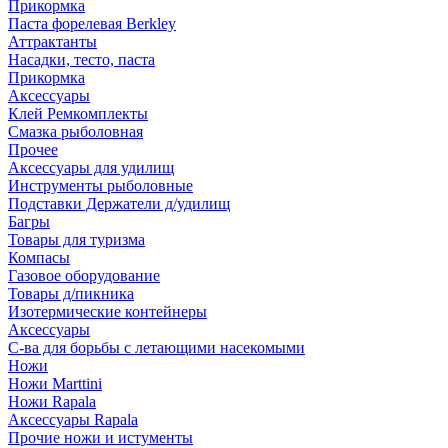
Прикормка
Паста форелевая Berkley
Аттрактанты
Насадки, тесто, паста
Прикормка
Аксессуары
Клей Ремкомплекты
Смазка рыболовная
Прочее
Аксессуары для удилищ
Инструменты рыболовные
Подставки Держатели д/удилищ
Багры
Товары для туризма
Компасы
Газовое оборудование
Товары д/пикника
Изотермические контейнеры
Аксессуары
С-ва для борьбы с летающими насекомыми
Ножи
Ножи Marttini
Ножи Rapala
Аксессуары Rapala
Прочие ножи и истументы