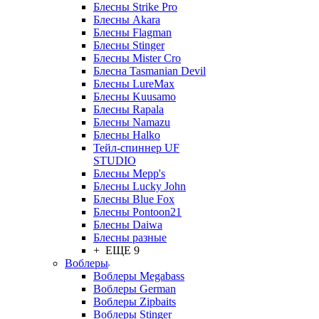
Блесны Strike Pro
Блесны Akara
Блесны Flagman
Блесны Stinger
Блесны Mister Cro
Блесна Tasmanian Devil
Блесны LureMax
Блесны Kuusamo
Блесны Rapala
Блесны Namazu
Блесны Halko
Тейл-спиннер UF
STUDIO
Блесны Mepp's
Блесны Lucky John
Блесны Blue Fox
Блесны Pontoon21
Блесны Daiwa
Блесны разные
+ ЕЩЕ 9
Воблеры
Воблеры Megabass
Воблеры German
Воблеры Zipbaits
Воблеры Stinger