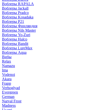
Воблеры RAPALA
Воблеры Jackall
Воблеры Pradco
Воблеры Kosadaka
Воблеры P21
Воблеры Финляндия
Воблеры Nils Master
Воблеры Yo-Zuri
Воблеры Halco
Воблеры Bandit
Воблеры LureMax
Воблеры Aqua
Вибы
Relax
Namazu
Ima
Vodenoi
Akara
Frapp
Verhoglyad
Evergreen
German
Narval Frost
Madness
Usami