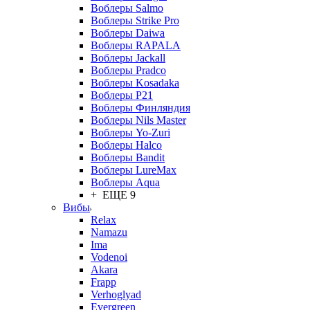
Воблеры Salmo
Воблеры Strike Pro
Воблеры Daiwa
Воблеры RAPALA
Воблеры Jackall
Воблеры Pradco
Воблеры Kosadaka
Воблеры P21
Воблеры Финляндия
Воблеры Nils Master
Воблеры Yo-Zuri
Воблеры Halco
Воблеры Bandit
Воблеры LureMax
Воблеры Aqua
+ ЕЩЕ 9
Вибы
Relax
Namazu
Ima
Vodenoi
Akara
Frapp
Verhoglyad
Evergreen