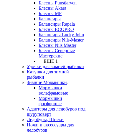
Блесны Puustjarven
Блесны Akara
Блесны MF
Балансиры
Балансиры Rapala
Блесны ECOPRO
Балансиры Lucky John
Балансиры Nils-Master
Блесны Nils Master
Блесны Северные
Мастерские
+ ЕЩЕ 1
Удочки для зимней рыбалки
Катушки для зимней
рыбалки
Зимние Мормышки
Мормышки
вольфрамовые
Мормышки
фосфорные
Адаптеры для ледобуров под
шуруповерт
Ледобуры, Шнеки
Ножи и аксессуары для
ледобуров