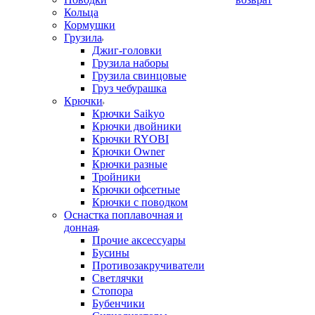
Кольца
Кормушки
Грузила
Джиг-головки
Грузила наборы
Грузила свинцовые
Груз чебурашка
Крючки
Крючки Saikyo
Крючки двойники
Крючки RYOBI
Крючки Owner
Крючки разные
Тройники
Крючки офсетные
Крючки с поводком
Оснастка поплавочная и
донная
Прочие аксессуары
Бусины
Противозакручиватели
Светлячки
Стопора
Бубенчики