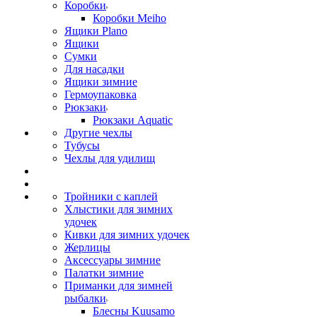
Коробки
Коробки Meiho
Ящики Plano
Ящики
Сумки
Для насадки
Ящики зимние
Гермоупаковка
Рюкзаки
Рюкзаки Aquatic
Другие чехлы
Тубусы
Чехлы для удилищ
Тройники с каплей
Хлыстики для зимних
удочек
Кивки для зимних удочек
Жерлицы
Аксессуары зимние
Палатки зимние
Приманки для зимней
рыбалки
Блесны Kuusamo