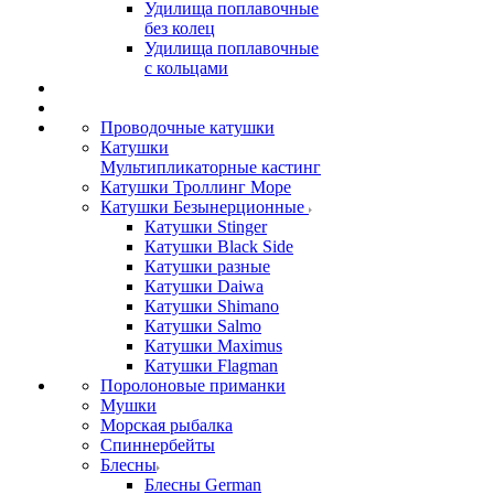
Удилища поплавочные
без колец
Удилища поплавочные
с кольцами
Проводочные катушки
Катушки
Мультипликаторные кастинг
Катушки Троллинг Море
Катушки Безынерционные
Катушки Stinger
Катушки Black Side
Катушки разные
Катушки Daiwa
Катушки Shimano
Катушки Salmo
Катушки Maximus
Катушки Flagman
Поролоновые приманки
Мушки
Морская рыбалка
Спиннербейты
Блесны
Блесны German