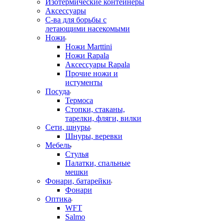
Изотермические контейнеры
Аксессуары
С-ва для борьбы с
летающими насекомыми
Ножи
Ножи Marttini
Ножи Rapala
Аксессуары Rapala
Прочие ножи и
истументы
Посуда
Термоса
Стопки, стаканы,
тарелки, фляги, вилки
Сети, шнуры
Шнуры, веревки
Мебель
Стулья
Палатки, спальные
мешки
Фонари, батарейки
Фонари
Оптика
WFT
Salmo