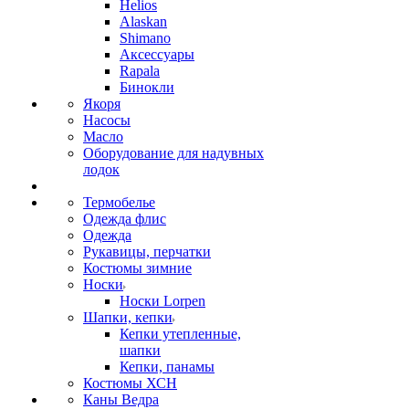
Helios
Alaskan
Shimano
Аксессуары
Rapala
Бинокли
Якоря
Насосы
Масло
Оборудование для надувных
лодок
Термобелье
Одежда флис
Одежда
Рукавицы, перчатки
Костюмы зимние
Носки
Носки Lorpen
Шапки, кепки
Кепки утепленные,
шапки
Кепки, панамы
Костюмы ХСН
Каны Ведра