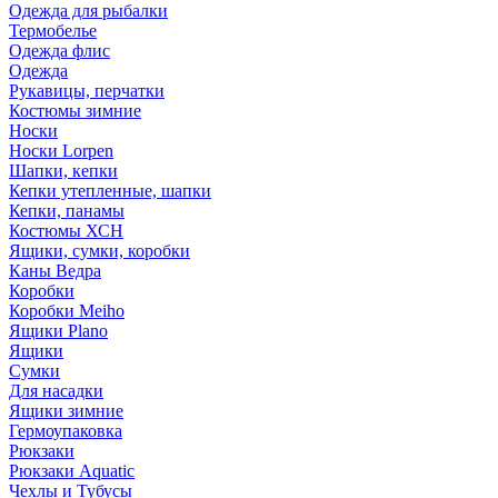
Одежда для рыбалки
Термобелье
Одежда флис
Одежда
Рукавицы, перчатки
Костюмы зимние
Носки
Носки Lorpen
Шапки, кепки
Кепки утепленные, шапки
Кепки, панамы
Костюмы ХСН
Ящики, сумки, коробки
Каны Ведра
Коробки
Коробки Meiho
Ящики Plano
Ящики
Сумки
Для насадки
Ящики зимние
Гермоупаковка
Рюкзаки
Рюкзаки Aquatic
Чехлы и Тубусы