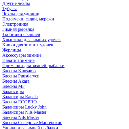
Другие чехлы
Тубусы
Чехлы для удилищ
Подсачеки, садки, мережи
Электроника
Зимняя рыбалка
Тройники с каплей
Хлыстики для зимних удочек
Кивки для зимних удочек
Жерлицы
Аксессуары зимние
Палатки зимние
Приманки для зимней рыбалки
Блесны Kuusamo
Блесны Puustjarven
Блесны Akara
Блесны MF
Балансиры
Балансиры Rapala
Блесны ECOPRO
Балансиры Lucky John
Балансиры Nils-Master
Блесны Nils Master
Блесны Северные Мастерские
Удочки для зимней рыбалки