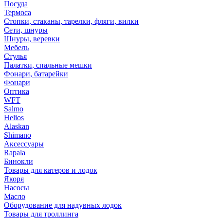
Посуда
Термоса
Стопки, стаканы, тарелки, фляги, вилки
Сети, шнуры
Шнуры, веревки
Мебель
Стулья
Палатки, спальные мешки
Фонари, батарейки
Фонари
Оптика
WFT
Salmo
Helios
Alaskan
Shimano
Аксессуары
Rapala
Бинокли
Товары для катеров и лодок
Якоря
Насосы
Масло
Оборудование для надувных лодок
Товары для троллинга