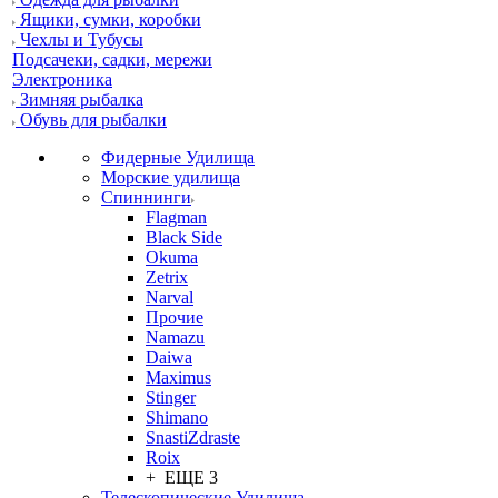
Ящики, сумки, коробки
Чехлы и Тубусы
Подсачеки, садки, мережи
Электроника
Зимняя рыбалка
Обувь для рыбалки
Фидерные Удилища
Морские удилища
Спиннинги
Flagman
Black Side
Okuma
Zetrix
Narval
Прочие
Namazu
Daiwa
Maximus
Stinger
Shimano
SnastiZdraste
Roix
+ ЕЩЕ 3
Телескопические Удилища