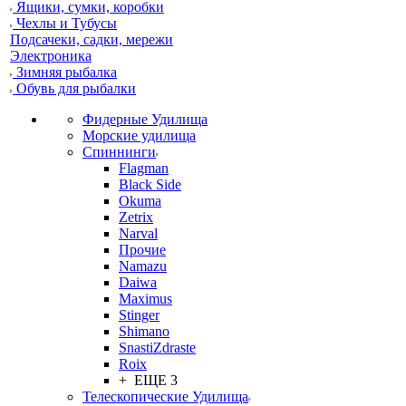
Ящики, сумки, коробки
Чехлы и Тубусы
Подсачеки, садки, мережи
Электроника
Зимняя рыбалка
Обувь для рыбалки
Фидерные Удилища
Морские удилища
Спиннинги
Flagman
Black Side
Okuma
Zetrix
Narval
Прочие
Namazu
Daiwa
Maximus
Stinger
Shimano
SnastiZdraste
Roix
+ ЕЩЕ 3
Телескопические Удилища