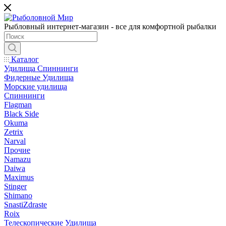
Рыбловный интернет-магазин - все для комфортной рыбалки
Каталог
Удилища Спиннинги
Фидерные Удилища
Морские удилища
Спиннинги
Flagman
Black Side
Okuma
Zetrix
Narval
Прочие
Namazu
Daiwa
Maximus
Stinger
Shimano
SnastiZdraste
Roix
Телескопические Удилища