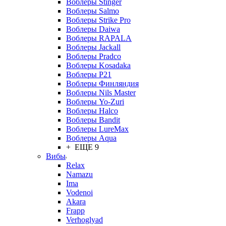
Воблеры Stinger
Воблеры Salmo
Воблеры Strike Pro
Воблеры Daiwa
Воблеры RAPALA
Воблеры Jackall
Воблеры Pradco
Воблеры Kosadaka
Воблеры P21
Воблеры Финляндия
Воблеры Nils Master
Воблеры Yo-Zuri
Воблеры Halco
Воблеры Bandit
Воблеры LureMax
Воблеры Aqua
+ ЕЩЕ 9
Вибы
Relax
Namazu
Ima
Vodenoi
Akara
Frapp
Verhoglyad