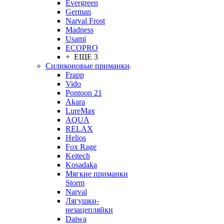
Evergreen
German
Narval Frost
Madness
Usami
ECOPRO
+ ЕЩЕ 3
Силиконовые приманки
Frapp
Vido
Pontoon 21
Akara
LureMax
AQUA
RELAX
Helios
Fox Rage
Keitech
Kosadaka
Мягкие приманки
Storm
Narval
Лягушки-
незацепляйки
Daiwa