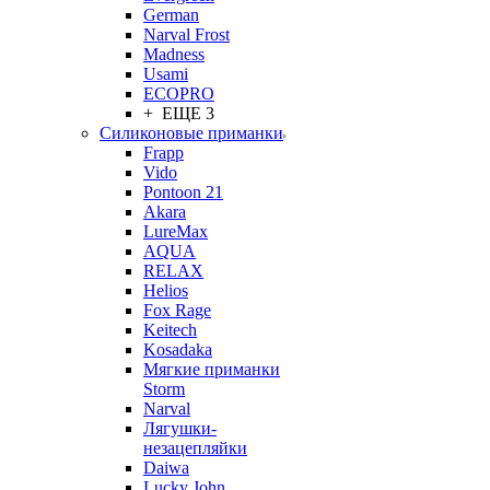
German
Narval Frost
Madness
Usami
ECOPRO
+ ЕЩЕ 3
Силиконовые приманки
Frapp
Vido
Pontoon 21
Akara
LureMax
AQUA
RELAX
Helios
Fox Rage
Keitech
Kosadaka
Мягкие приманки
Storm
Narval
Лягушки-
незацепляйки
Daiwa
Lucky John