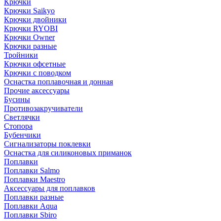
Крючки
Крючки Saikyo
Крючки двойники
Крючки RYOBI
Крючки Owner
Крючки разные
Тройники
Крючки офсетные
Крючки с поводком
Оснастка поплавочная и донная
Прочие аксессуары
Бусины
Противозакручиватели
Светлячки
Стопора
Бубенчики
Сигнализаторы поклевки
Оснастка для силиконовых приманок
Поплавки
Поплавки Salmo
Поплавки Maestro
Аксессуары для поплавков
Поплавки разные
Поплавки Aqua
Поплавки Sbiro