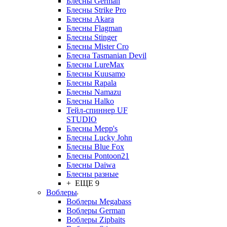
Блесны German
Блесны Strike Pro
Блесны Akara
Блесны Flagman
Блесны Stinger
Блесны Mister Cro
Блесна Tasmanian Devil
Блесны LureMax
Блесны Kuusamo
Блесны Rapala
Блесны Namazu
Блесны Halko
Тейл-спиннер UF
STUDIO
Блесны Mepp's
Блесны Lucky John
Блесны Blue Fox
Блесны Pontoon21
Блесны Daiwa
Блесны разные
+ ЕЩЕ 9
Воблеры
Воблеры Megabass
Воблеры German
Воблеры Zipbaits