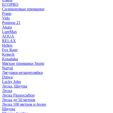
ECOPRO
Силиконовые приманки
Frapp
Vido
Pontoon 21
Akara
LureMax
AQUA
RELAX
Helios
Fox Rage
Keitech
Kosadaka
Мягкие приманки Storm
Narval
Лягушки-незацепляйки
Daiwa
Lucky John
Леска, Шнуры
Леска
Леска Fluorocarbon
Леска до 50 метров
Леска 100 метров и более
Шнуры