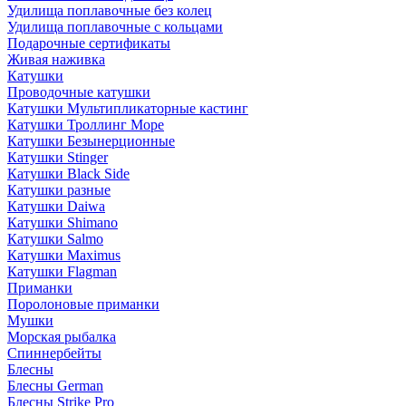
Удилища поплавочные без колец
Удилища поплавочные с кольцами
Подарочные сертификаты
Живая наживка
Катушки
Проводочные катушки
Катушки Мультипликаторные кастинг
Катушки Троллинг Море
Катушки Безынерционные
Катушки Stinger
Катушки Black Side
Катушки разные
Катушки Daiwa
Катушки Shimano
Катушки Salmo
Катушки Maximus
Катушки Flagman
Приманки
Поролоновые приманки
Мушки
Морская рыбалка
Спиннербейты
Блесны
Блесны German
Блесны Strike Pro