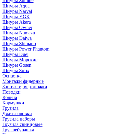
Шнуры Sunline
Шнуры Aqua
Шнуры Narval
Шнуры YGK
Шнуры Akara
Шнуры Owner
Шнуры Namazu
Шнуры Daiwa
Шнуры Shimano
Шнуры Power Phantom
Шнуры Duel
Шнуры Морские
Шнуры Gosen
Шнуры Sufix
Оснастка
Монтажи фидерные
Застежки, вертлюжки
Поводки
Кольца
Кормушки
Грузила
Джиг-головки
Грузила наборы
Грузила свинцовые
Груз чебурашка