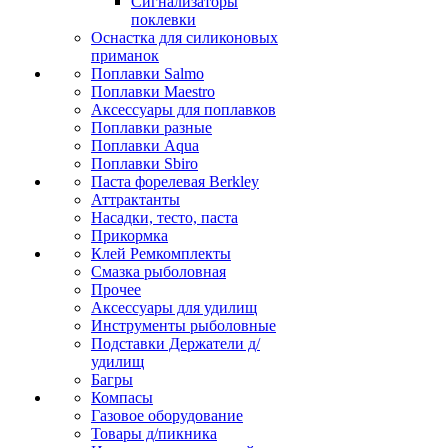
Сигнализаторы
поклевки
Оснастка для силиконовых
приманок
Поплавки Salmo
Поплавки Maestro
Аксессуары для поплавков
Поплавки разные
Поплавки Aqua
Поплавки Sbiro
Паста форелевая Berkley
Аттрактанты
Насадки, тесто, паста
Прикормка
Клей Ремкомплекты
Смазка рыболовная
Прочее
Аксессуары для удилищ
Инструменты рыболовные
Подставки Держатели д/
удилищ
Багры
Компасы
Газовое оборудование
Товары д/пикника