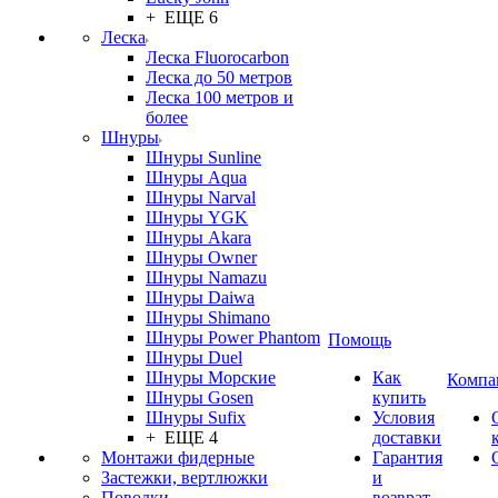
+ ЕЩЕ 6
Леска
Леска Fluorocarbon
Леска до 50 метров
Леска 100 метров и
более
Шнуры
Шнуры Sunline
Шнуры Aqua
Шнуры Narval
Шнуры YGK
Шнуры Akara
Шнуры Owner
Шнуры Namazu
Шнуры Daiwa
Шнуры Shimano
Шнуры Power Phantom
Помощь
Шнуры Duel
Шнуры Морские
Как
Компа
Шнуры Gosen
купить
Шнуры Sufix
Условия
+ ЕЩЕ 4
доставки
Монтажи фидерные
Гарантия
Застежки, вертлюжки
и
Поводки
возврат