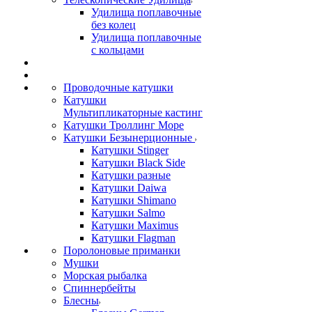
Удилища поплавочные
без колец
Удилища поплавочные
с кольцами
Проводочные катушки
Катушки
Мультипликаторные кастинг
Катушки Троллинг Море
Катушки Безынерционные
Катушки Stinger
Катушки Black Side
Катушки разные
Катушки Daiwa
Катушки Shimano
Катушки Salmo
Катушки Maximus
Катушки Flagman
Поролоновые приманки
Мушки
Морская рыбалка
Спиннербейты
Блесны