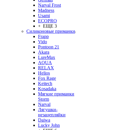
Narval Frost
Madness
Usami
ECOPRO
+ ЕЩЕ 3
Силиконовые приманки
Frapp
Vido
Pontoon 21
Akara
LureMax
AQUA
RELAX
Helios
Fox Rage
Keitech
Kosadaka
Мягкие приманки
Storm
Narval
Лягушки-
незацепляйки
Daiwa
Lucky John