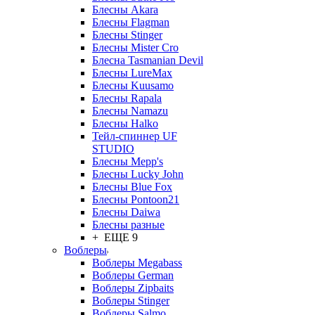
Блесны Akara
Блесны Flagman
Блесны Stinger
Блесны Mister Cro
Блесна Tasmanian Devil
Блесны LureMax
Блесны Kuusamo
Блесны Rapala
Блесны Namazu
Блесны Halko
Тейл-спиннер UF
STUDIO
Блесны Mepp's
Блесны Lucky John
Блесны Blue Fox
Блесны Pontoon21
Блесны Daiwa
Блесны разные
+ ЕЩЕ 9
Воблеры
Воблеры Megabass
Воблеры German
Воблеры Zipbaits
Воблеры Stinger
Воблеры Salmo