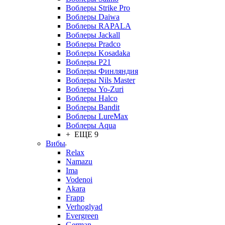
Воблеры Strike Pro
Воблеры Daiwa
Воблеры RAPALA
Воблеры Jackall
Воблеры Pradco
Воблеры Kosadaka
Воблеры P21
Воблеры Финляндия
Воблеры Nils Master
Воблеры Yo-Zuri
Воблеры Halco
Воблеры Bandit
Воблеры LureMax
Воблеры Aqua
+ ЕЩЕ 9
Вибы
Relax
Namazu
Ima
Vodenoi
Akara
Frapp
Verhoglyad
Evergreen
German