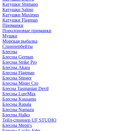
Катушки Shimano
Катушки Salmo
Катушки Maximus
Катушки Flagman
Приманки
Поролоновые приманки
Мушки
Морская рыбалка
Спиннербейты
Блесны
Блесны German
Блесны Strike Pro
Блесны Akara
Блесны Flagman
Блесны Stinger
Блесны Mister Cro
Блесна Tasmanian Devil
Блесны LureMax
Блесны Kuusamo
Блесны Rapala
Блесны Namazu
Блесны Halko
Тейл-спиннер UF STUDIO
Блесны Mepp's
Блесны Lucky John