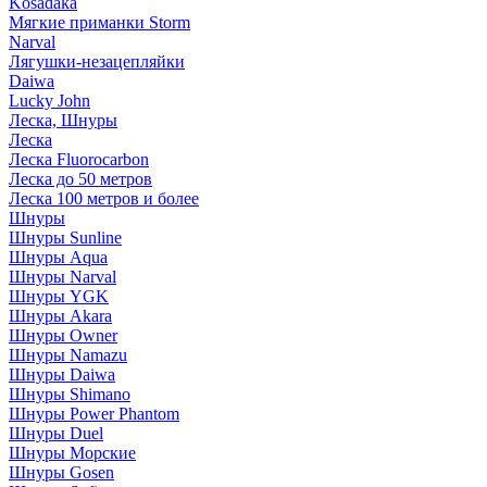
Kosadaka
Мягкие приманки Storm
Narval
Лягушки-незацепляйки
Daiwa
Lucky John
Леска, Шнуры
Леска
Леска Fluorocarbon
Леска до 50 метров
Леска 100 метров и более
Шнуры
Шнуры Sunline
Шнуры Aqua
Шнуры Narval
Шнуры YGK
Шнуры Akara
Шнуры Owner
Шнуры Namazu
Шнуры Daiwa
Шнуры Shimano
Шнуры Power Phantom
Шнуры Duel
Шнуры Морские
Шнуры Gosen