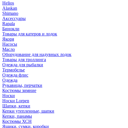
Helios
Alaskan
Shimano
Аксессуары
Rapala
Бинокли
Товары для катеров и лодок
Якоря
Насосы
Масло
Оборудование для надувных лодок
Товары для троллинга
Одежда для рыбалки
Термобелье
Одежда флис
Одежда
Рукавицы, перчатки
Костюмы зимние
Носки
Носки Lorpen
Шапки, кепки
Кепки утепленные, шапки
Кепки, панамы
Костюмы ХСН
Ящики, сумки, коробки