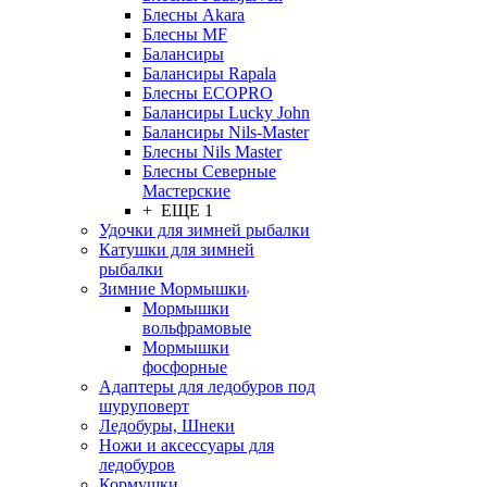
Блесны Akara
Блесны MF
Балансиры
Балансиры Rapala
Блесны ECOPRO
Балансиры Lucky John
Балансиры Nils-Master
Блесны Nils Master
Блесны Северные
Мастерские
+ ЕЩЕ 1
Удочки для зимней рыбалки
Катушки для зимней
рыбалки
Зимние Мормышки
Мормышки
вольфрамовые
Мормышки
фосфорные
Адаптеры для ледобуров под
шуруповерт
Ледобуры, Шнеки
Ножи и аксессуары для
ледобуров
Кормушки