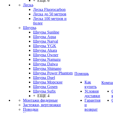
+ ЕЩЕ 6
Леска
Леска Fluorocarbon
Леска до 50 метров
Леска 100 метров и
более
Шнуры
Шнуры Sunline
Шнуры Aqua
Шнуры Narval
Шнуры YGK
Шнуры Akara
Шнуры Owner
Шнуры Namazu
Шнуры Daiwa
Шнуры Shimano
Шнуры Power Phantom
Помощь
Шнуры Duel
Шнуры Морские
Как
Компа
Шнуры Gosen
купить
Шнуры Sufix
Условия
+ ЕЩЕ 4
доставки
Монтажи фидерные
Гарантия
Застежки, вертлюжки
и
Поводки
возврат