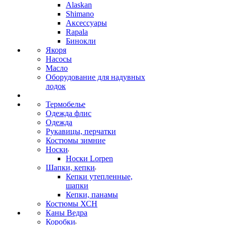
Alaskan
Shimano
Аксессуары
Rapala
Бинокли
Якоря
Насосы
Масло
Оборудование для надувных
лодок
Термобелье
Одежда флис
Одежда
Рукавицы, перчатки
Костюмы зимние
Носки
Носки Lorpen
Шапки, кепки
Кепки утепленные,
шапки
Кепки, панамы
Костюмы ХСН
Каны Ведра
Коробки