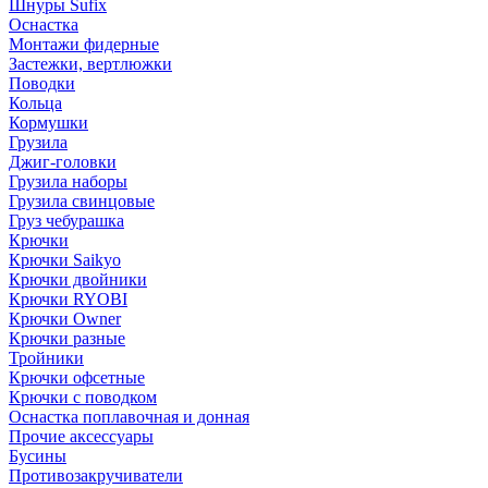
Шнуры Sufix
Оснастка
Монтажи фидерные
Застежки, вертлюжки
Поводки
Кольца
Кормушки
Грузила
Джиг-головки
Грузила наборы
Грузила свинцовые
Груз чебурашка
Крючки
Крючки Saikyo
Крючки двойники
Крючки RYOBI
Крючки Owner
Крючки разные
Тройники
Крючки офсетные
Крючки с поводком
Оснастка поплавочная и донная
Прочие аксессуары
Бусины
Противозакручиватели