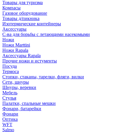
Товары для туризма
Компасы
Газовое оборудование
Товары д/пикника
Изотермические контейнеры
Аксессуары
С-ва для борьбы с летающими насекомыми
Ножи
Ножи Marttini
Ножи Rapala
Аксессуары Rapala
Прочие ножи и истументы
Посуда
Термоса
Стопки, стаканы, тарелки, фляги, вилки
Сети, шнуры
Шнуры, веревки
Мебель
Стулья
Палатки, спальные мешки
Фонари, батарейки
Фонари
Оптика
WFT
Salmo