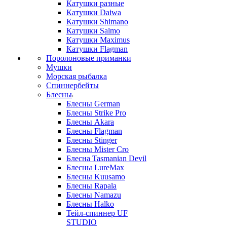
Катушки разные
Катушки Daiwa
Катушки Shimano
Катушки Salmo
Катушки Maximus
Катушки Flagman
Поролоновые приманки
Мушки
Морская рыбалка
Спиннербейты
Блесны
Блесны German
Блесны Strike Pro
Блесны Akara
Блесны Flagman
Блесны Stinger
Блесны Mister Cro
Блесна Tasmanian Devil
Блесны LureMax
Блесны Kuusamo
Блесны Rapala
Блесны Namazu
Блесны Halko
Тейл-спиннер UF
STUDIO