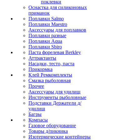
поклевки
Оснастка для силиконовых
приманок
Поплавки Salmo
Поплавки Maestro
Аксессуары для поплавков
Поплавки разные
Поплавки Aqua
Поплавки Sbiro
Паста форелевая Berkley
Аттрактанты
Насадки, тесто, паста
Прикормка
Клей Ремкомплекты
Смазка рыболовная
Прочее
Аксессуары для удилищ
Инструменты рыболовные
Подставки Держатели д/
удилищ
Багры
Компасы
Газовое оборудование
Товары д/пикника
Изотермические контейнеры