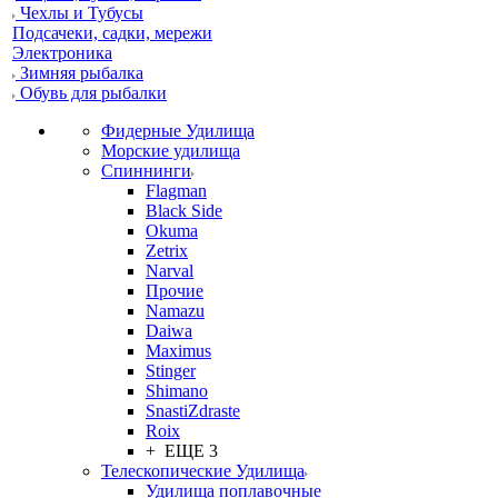
Чехлы и Тубусы
Подсачеки, садки, мережи
Электроника
Зимняя рыбалка
Обувь для рыбалки
Фидерные Удилища
Морские удилища
Спиннинги
Flagman
Black Side
Okuma
Zetrix
Narval
Прочие
Namazu
Daiwa
Maximus
Stinger
Shimano
SnastiZdraste
Roix
+ ЕЩЕ 3
Телескопические Удилища
Удилища поплавочные