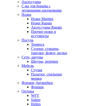
Аксессуары
С-ва для борьбы с
летающими насекомыми
Ножи
Ножи Marttini
Ножи Rapala
Аксессуары Rapala
Прочие ножи и
истументы
Посуда
Термоса
Стопки, стаканы,
тарелки, фляги, вилки
Сети, шнуры
Шнуры, веревки
Мебель
Стулья
Палатки, спальные
мешки
Фонари, батарейки
Фонари
Оптика
WFT
Salmo
Helios