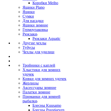
Коробки Meiho
Ящики Plano
Ящики
Сумки
Для насадки
Ящики зимние
Гермоупаковка
Рюкзаки
Рюкзаки Aquatic
Другие чехлы
Тубусы
Чехлы для удилищ
Тройники с каплей
Хлыстики для зимних
удочек
Кивки для зимних удочек
Жерлицы
Аксессуары зимние
Палатки зимние
Приманки для зимней
рыбалки
Блесны Kuusamo
Блесны Puustjarven