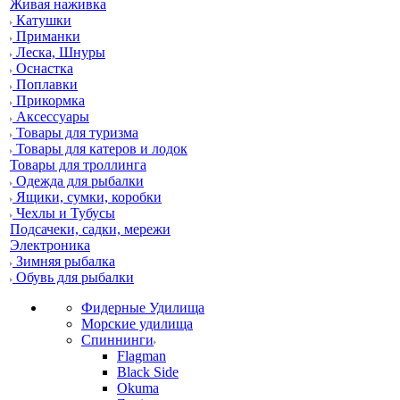
Живая наживка
Катушки
Приманки
Леска, Шнуры
Оснастка
Поплавки
Прикормка
Аксессуары
Товары для туризма
Товары для катеров и лодок
Товары для троллинга
Одежда для рыбалки
Ящики, сумки, коробки
Чехлы и Тубусы
Подсачеки, садки, мережи
Электроника
Зимняя рыбалка
Обувь для рыбалки
Фидерные Удилища
Морские удилища
Спиннинги
Flagman
Black Side
Okuma