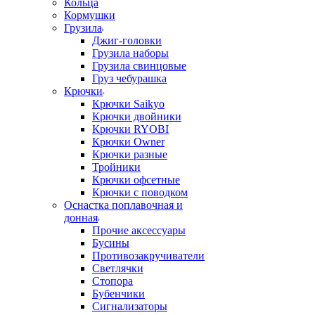
Кольца
Кормушки
Грузила
Джиг-головки
Грузила наборы
Грузила свинцовые
Груз чебурашка
Крючки
Крючки Saikyo
Крючки двойники
Крючки RYOBI
Крючки Owner
Крючки разные
Тройники
Крючки офсетные
Крючки с поводком
Оснастка поплавочная и
донная
Прочие аксессуары
Бусины
Противозакручиватели
Светлячки
Стопора
Бубенчики
Сигнализаторы