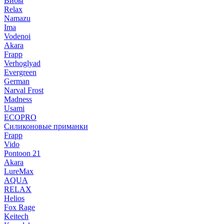
Вибы
Relax
Namazu
Ima
Vodenoi
Akara
Frapp
Verhoglyad
Evergreen
German
Narval Frost
Madness
Usami
ECOPRO
Силиконовые приманки
Frapp
Vido
Pontoon 21
Akara
LureMax
AQUA
RELAX
Helios
Fox Rage
Keitech