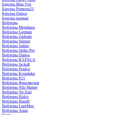
Блесны Blue Fox
Блесны Pontoon21
Блесны Daiwa
Блесны разные
Воблеры
Воблеры Megabass
Воблеры German
Воблеры Zipbaits
Воблеры Stinger
Воблеры Salmo
Воблеры Strike Pro
Воблеры Daiwa
Воблеры RAPALA
Воблеры Jackall
Воблеры Pradco
Воблеры Kosadaka
Воблеры P21
Воблеры Финляндия
Воблеры Nils Master
Воблеры Yo-Zuri
Воблеры Halco
Воблеры Bandit
Воблеры LureMax
Воблеры Aqua