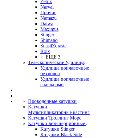
Zetrix
Narval
Прочие
Namazu
Daiwa
Maximus
Stinger
Shimano
SnastiZdraste
Roix
+ ЕЩЕ 3
Телескопические Удилища
Удилища поплавочные
без колец
Удилища поплавочные
с кольцами
Проводочные катушки
Катушки
Мультипликаторные кастинг
Катушки Троллинг Море
Катушки Безынерционные
Катушки Stinger
Катушки Black Side