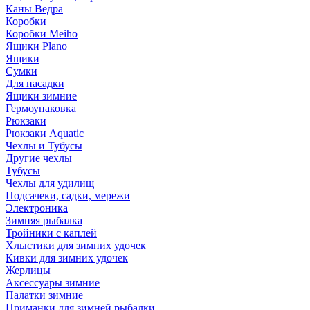
Каны Ведра
Коробки
Коробки Meiho
Ящики Plano
Ящики
Сумки
Для насадки
Ящики зимние
Гермоупаковка
Рюкзаки
Рюкзаки Aquatic
Чехлы и Тубусы
Другие чехлы
Тубусы
Чехлы для удилищ
Подсачеки, садки, мережи
Электроника
Зимняя рыбалка
Тройники с каплей
Хлыстики для зимних удочек
Кивки для зимних удочек
Жерлицы
Аксессуары зимние
Палатки зимние
Приманки для зимней рыбалки