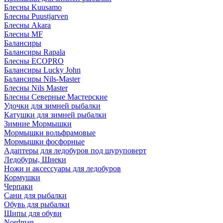
Блесны Kuusamo
Блесны Puustjarven
Блесны Akara
Блесны MF
Балансиры
Балансиры Rapala
Блесны ECOPRO
Балансиры Lucky John
Балансиры Nils-Master
Блесны Nils Master
Блесны Северные Мастерские
Удочки для зимней рыбалки
Катушки для зимней рыбалки
Зимние Мормышки
Мормышки вольфрамовые
Мормышки фосфорные
Адаптеры для ледобуров под шуруповерт
Ледобуры, Шнеки
Ножи и аксессуары для ледобуров
Кормушки
Черпаки
Сани для рыбалки
Обувь для рыбалки
Шипы для обуви
Nordman