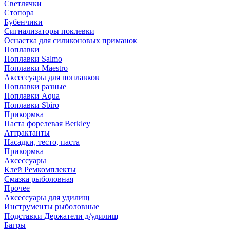
Светлячки
Стопора
Бубенчики
Сигнализаторы поклевки
Оснастка для силиконовых приманок
Поплавки
Поплавки Salmo
Поплавки Maestro
Аксессуары для поплавков
Поплавки разные
Поплавки Aqua
Поплавки Sbiro
Прикормка
Паста форелевая Berkley
Аттрактанты
Насадки, тесто, паста
Прикормка
Аксессуары
Клей Ремкомплекты
Смазка рыболовная
Прочее
Аксессуары для удилищ
Инструменты рыболовные
Подставки Держатели д/удилищ
Багры