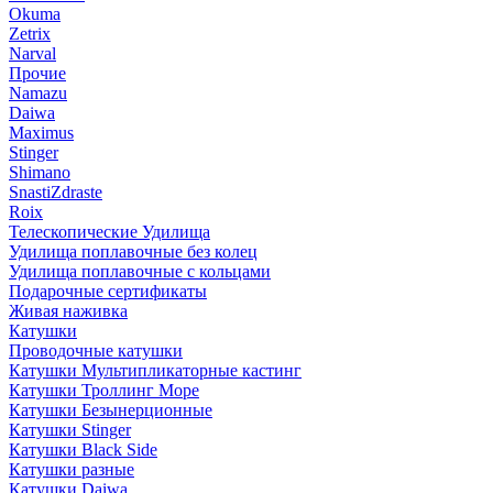
Okuma
Zetrix
Narval
Прочие
Namazu
Daiwa
Maximus
Stinger
Shimano
SnastiZdraste
Roix
Телескопические Удилища
Удилища поплавочные без колец
Удилища поплавочные с кольцами
Подарочные сертификаты
Живая наживка
Катушки
Проводочные катушки
Катушки Мультипликаторные кастинг
Катушки Троллинг Море
Катушки Безынерционные
Катушки Stinger
Катушки Black Side
Катушки разные
Катушки Daiwa