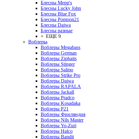
Блесны Mepp's
Блесны Lucky John
Блесны Blue Fox
Блесны Pontoon21
Блесны Daiwa
Блесны разные
+ ЕЩЕ 9
Воблеры
Воблеры Megabass
Воблеры German
Воблеры Zipbaits
Воблеры Stinger
Воблеры Salmo
Воблеры Strike Pro
Воблеры Daiwa
Воблеры RAPALA
Воблеры Jackall
Воблеры Pradco
Воблеры Kosadaka
Воблеры P21
Воблеры Финляндия
Воблеры Nils Master
Воблеры Yo-Zuri
Воблеры Halco
Воблеры Bandit