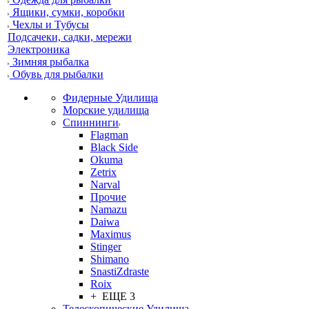
Ящики, сумки, коробки
Чехлы и Тубусы
Подсачеки, садки, мережи
Электроника
Зимняя рыбалка
Обувь для рыбалки
Фидерные Удилища
Морские удилища
Спиннинги
Flagman
Black Side
Okuma
Zetrix
Narval
Прочие
Namazu
Daiwa
Maximus
Stinger
Shimano
SnastiZdraste
Roix
+ ЕЩЕ 3
Телескопические Удилища