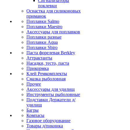
Сигнализаторы
поклевки
Оснастка для силиконовых
приманок
Поплавки Salmo
Поплавки Maestro
Аксессуары для поплавков
Поплавки разные
Поплавки Aqua
Поплавки Sbiro
Паста форелевая Berkley
Аттрактанты
Насадки, тесто, паста
Прикормка
Клей Ремкомплекты
Смазка рыболовная
Прочее
Аксессуары для удилищ
Инструменты рыболовные
Подставки Держатели д/
удилищ
Багры
Компасы
Газовое оборудование
Товары д/пикника