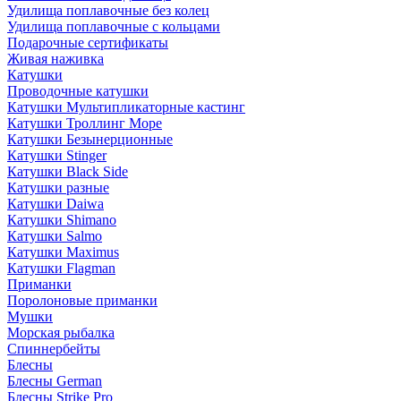
Удилища поплавочные без колец
Удилища поплавочные с кольцами
Подарочные сертификаты
Живая наживка
Катушки
Проводочные катушки
Катушки Мультипликаторные кастинг
Катушки Троллинг Море
Катушки Безынерционные
Катушки Stinger
Катушки Black Side
Катушки разные
Катушки Daiwa
Катушки Shimano
Катушки Salmo
Катушки Maximus
Катушки Flagman
Приманки
Поролоновые приманки
Мушки
Морская рыбалка
Спиннербейты
Блесны
Блесны German
Блесны Strike Pro