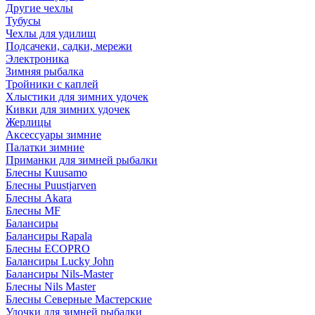
Другие чехлы
Тубусы
Чехлы для удилищ
Подсачеки, садки, мережи
Электроника
Зимняя рыбалка
Тройники с каплей
Хлыстики для зимних удочек
Кивки для зимних удочек
Жерлицы
Аксессуары зимние
Палатки зимние
Приманки для зимней рыбалки
Блесны Kuusamo
Блесны Puustjarven
Блесны Akara
Блесны MF
Балансиры
Балансиры Rapala
Блесны ECOPRO
Балансиры Lucky John
Балансиры Nils-Master
Блесны Nils Master
Блесны Северные Мастерские
Удочки для зимней рыбалки