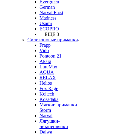
Evergreen
German
Narval Frost
Madness
Usami
ECOPRO
+ ЕЩЕ 3
Силиконовые приманки
Frapp
Vido
Pontoon 21
Akara
LureMax
AQUA
RELAX
Helios
Fox Rage
Keitech
Kosadaka
Мягкие приманки
Storm
Narval
Лягушки-
незацепляйки
Daiwa