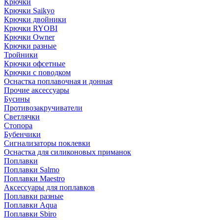
Крючки
Крючки Saikyo
Крючки двойники
Крючки RYOBI
Крючки Owner
Крючки разные
Тройники
Крючки офсетные
Крючки с поводком
Оснастка поплавочная и донная
Прочие аксессуары
Бусины
Противозакручиватели
Светлячки
Стопора
Бубенчики
Сигнализаторы поклевки
Оснастка для силиконовых приманок
Поплавки
Поплавки Salmo
Поплавки Maestro
Аксессуары для поплавков
Поплавки разные
Поплавки Aqua
Поплавки Sbiro