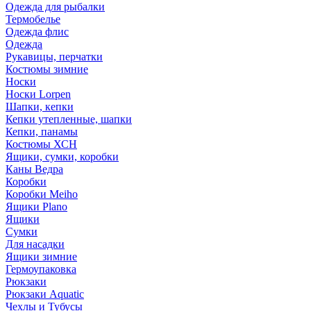
Одежда для рыбалки
Термобелье
Одежда флис
Одежда
Рукавицы, перчатки
Костюмы зимние
Носки
Носки Lorpen
Шапки, кепки
Кепки утепленные, шапки
Кепки, панамы
Костюмы ХСН
Ящики, сумки, коробки
Каны Ведра
Коробки
Коробки Meiho
Ящики Plano
Ящики
Сумки
Для насадки
Ящики зимние
Гермоупаковка
Рюкзаки
Рюкзаки Aquatic
Чехлы и Тубусы