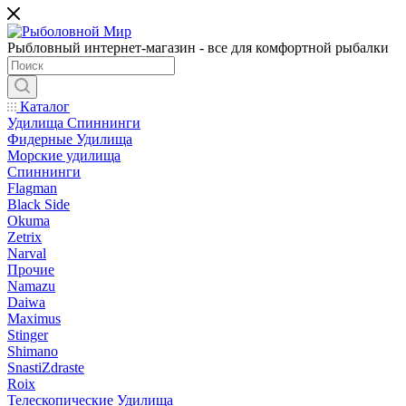
Рыбловный интернет-магазин - все для комфортной рыбалки
Каталог
Удилища Спиннинги
Фидерные Удилища
Морские удилища
Спиннинги
Flagman
Black Side
Okuma
Zetrix
Narval
Прочие
Namazu
Daiwa
Maximus
Stinger
Shimano
SnastiZdraste
Roix
Телескопические Удилища