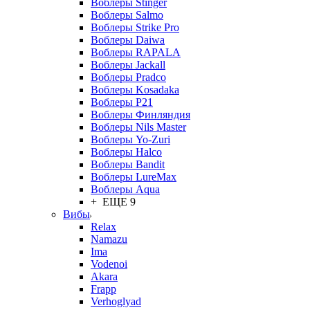
Воблеры Stinger
Воблеры Salmo
Воблеры Strike Pro
Воблеры Daiwa
Воблеры RAPALA
Воблеры Jackall
Воблеры Pradco
Воблеры Kosadaka
Воблеры P21
Воблеры Финляндия
Воблеры Nils Master
Воблеры Yo-Zuri
Воблеры Halco
Воблеры Bandit
Воблеры LureMax
Воблеры Aqua
+ ЕЩЕ 9
Вибы
Relax
Namazu
Ima
Vodenoi
Akara
Frapp
Verhoglyad