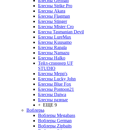
Блесны German
Блесны Strike Pro
Блесны Akara
Блесны Flagman
Блесны Stinger
Блесны Mister Cro
Блесна Tasmanian Devil
Блесны LureMax
Блесны Kuusamo
Блесны Rapala
Блесны Namazu
Блесны Halko
Тейл-спиннер UF
STUDIO
Блесны Mepp's
Блесны Lucky John
Блесны Blue Fox
Блесны Pontoon21
Блесны Daiwa
Блесны разные
+ ЕЩЕ 9
Воблеры
Воблеры Megabass
Воблеры German
Воблеры Zipbaits