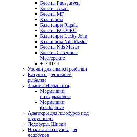
Блесны Puustjarven
Блесны Akara
Блесны MF
Балансиры
Балансиры Rapala
Блесны ECOPRO
Балансиры Lucky John
Балансиры Nils-Master
Блесны Nils Master
Блесны Северные
Мастерские
+ ЕЩЕ 1
Удочки для зимней рыбалки
Катушки для зимней
рыбалки
Зимние Мормышки
Мормышки
вольфрамовые
Мормышки
фосфорные
Адаптеры для ледобуров под
шуруповерт
Ледобуры, Шнеки
Ножи и аксессуары для
ледобуров