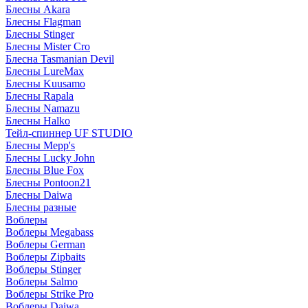
Блесны Akara
Блесны Flagman
Блесны Stinger
Блесны Mister Cro
Блесна Tasmanian Devil
Блесны LureMax
Блесны Kuusamo
Блесны Rapala
Блесны Namazu
Блесны Halko
Тейл-спиннер UF STUDIO
Блесны Mepp's
Блесны Lucky John
Блесны Blue Fox
Блесны Pontoon21
Блесны Daiwa
Блесны разные
Воблеры
Воблеры Megabass
Воблеры German
Воблеры Zipbaits
Воблеры Stinger
Воблеры Salmo
Воблеры Strike Pro
Воблеры Daiwa