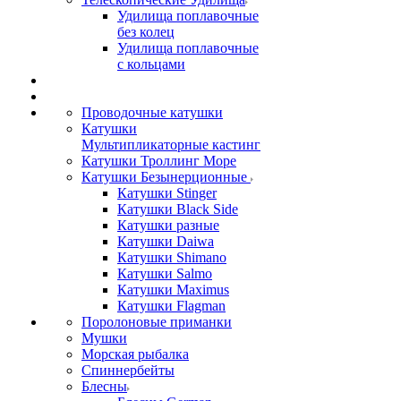
Удилища поплавочные
без колец
Удилища поплавочные
с кольцами
Проводочные катушки
Катушки
Мультипликаторные кастинг
Катушки Троллинг Море
Катушки Безынерционные
Катушки Stinger
Катушки Black Side
Катушки разные
Катушки Daiwa
Катушки Shimano
Катушки Salmo
Катушки Maximus
Катушки Flagman
Поролоновые приманки
Мушки
Морская рыбалка
Спиннербейты
Блесны