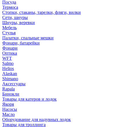
Посуда
Термоса
Стопки, стаканы, тарелки, фляги, вилки
Сети, шнуры
Шнуры, веревки
Мебель
Стулья
Палатки, спальные мешки
Фонари, батарейки
Фонари
Оптика
WFT
Salmo
Helios
Alaskan
Shimano
Аксессуары
Rapala
Бинокли
Товары для катеров и лодок
Якоря
Насосы
Масло
Оборудование для надувных лодок
Товары для троллинга