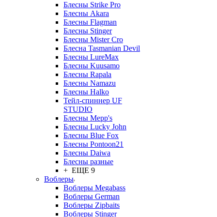
Блесны Strike Pro
Блесны Akara
Блесны Flagman
Блесны Stinger
Блесны Mister Cro
Блесна Tasmanian Devil
Блесны LureMax
Блесны Kuusamo
Блесны Rapala
Блесны Namazu
Блесны Halko
Тейл-спиннер UF
STUDIO
Блесны Mepp's
Блесны Lucky John
Блесны Blue Fox
Блесны Pontoon21
Блесны Daiwa
Блесны разные
+ ЕЩЕ 9
Воблеры
Воблеры Megabass
Воблеры German
Воблеры Zipbaits
Воблеры Stinger