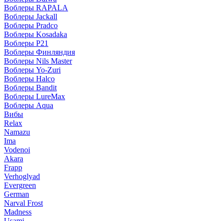
Воблеры RAPALA
Воблеры Jackall
Воблеры Pradco
Воблеры Kosadaka
Воблеры P21
Воблеры Финляндия
Воблеры Nils Master
Воблеры Yo-Zuri
Воблеры Halco
Воблеры Bandit
Воблеры LureMax
Воблеры Aqua
Вибы
Relax
Namazu
Ima
Vodenoi
Akara
Frapp
Verhoglyad
Evergreen
German
Narval Frost
Madness
Usami