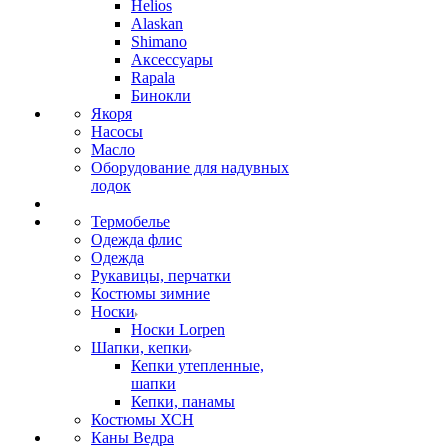
Helios
Alaskan
Shimano
Аксессуары
Rapala
Бинокли
Якоря
Насосы
Масло
Оборудование для надувных
лодок
Термобелье
Одежда флис
Одежда
Рукавицы, перчатки
Костюмы зимние
Носки
Носки Lorpen
Шапки, кепки
Кепки утепленные,
шапки
Кепки, панамы
Костюмы ХСН
Каны Ведра