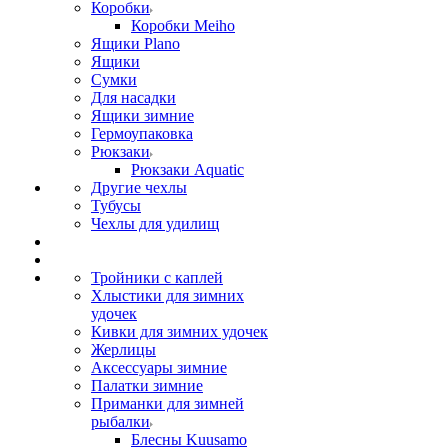
Коробки
Коробки Meiho
Ящики Plano
Ящики
Сумки
Для насадки
Ящики зимние
Гермоупаковка
Рюкзаки
Рюкзаки Aquatic
Другие чехлы
Тубусы
Чехлы для удилищ
Тройники с каплей
Хлыстики для зимних
удочек
Кивки для зимних удочек
Жерлицы
Аксессуары зимние
Палатки зимние
Приманки для зимней
рыбалки
Блесны Kuusamo