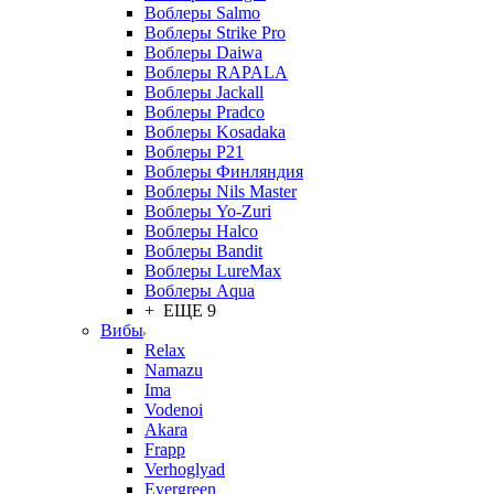
Воблеры Salmo
Воблеры Strike Pro
Воблеры Daiwa
Воблеры RAPALA
Воблеры Jackall
Воблеры Pradco
Воблеры Kosadaka
Воблеры P21
Воблеры Финляндия
Воблеры Nils Master
Воблеры Yo-Zuri
Воблеры Halco
Воблеры Bandit
Воблеры LureMax
Воблеры Aqua
+ ЕЩЕ 9
Вибы
Relax
Namazu
Ima
Vodenoi
Akara
Frapp
Verhoglyad
Evergreen