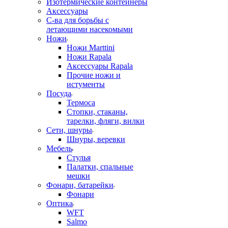
Изотермические контейнеры
Аксессуары
С-ва для борьбы с
летающими насекомыми
Ножи
Ножи Marttini
Ножи Rapala
Аксессуары Rapala
Прочие ножи и
истументы
Посуда
Термоса
Стопки, стаканы,
тарелки, фляги, вилки
Сети, шнуры
Шнуры, веревки
Мебель
Стулья
Палатки, спальные
мешки
Фонари, батарейки
Фонари
Оптика
WFT
Salmo