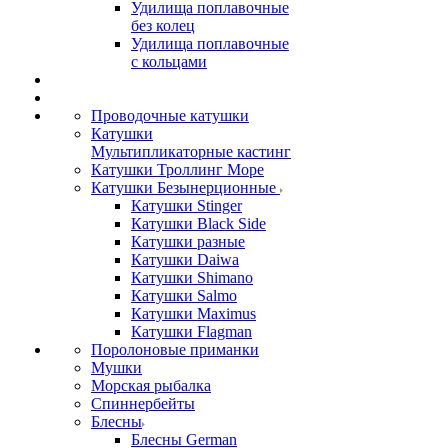
Удилища поплавочные
без колец
Удилища поплавочные
с кольцами
Проводочные катушки
Катушки
Мультипликаторные кастинг
Катушки Троллинг Море
Катушки Безынерционные
Катушки Stinger
Катушки Black Side
Катушки разные
Катушки Daiwa
Катушки Shimano
Катушки Salmo
Катушки Maximus
Катушки Flagman
Поролоновые приманки
Мушки
Морская рыбалка
Спиннербейты
Блесны
Блесны German