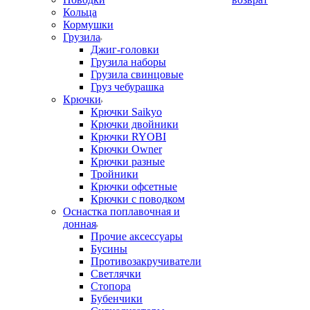
Кольца
Кормушки
Грузила
Джиг-головки
Грузила наборы
Грузила свинцовые
Груз чебурашка
Крючки
Крючки Saikyo
Крючки двойники
Крючки RYOBI
Крючки Owner
Крючки разные
Тройники
Крючки офсетные
Крючки с поводком
Оснастка поплавочная и
донная
Прочие аксессуары
Бусины
Противозакручиватели
Светлячки
Стопора
Бубенчики