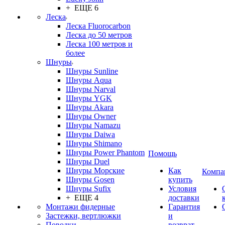
+ ЕЩЕ 6
Леска
Леска Fluorocarbon
Леска до 50 метров
Леска 100 метров и
более
Шнуры
Шнуры Sunline
Шнуры Aqua
Шнуры Narval
Шнуры YGK
Шнуры Akara
Шнуры Owner
Шнуры Namazu
Шнуры Daiwa
Шнуры Shimano
Шнуры Power Phantom
Помощь
Шнуры Duel
Шнуры Морские
Как
Компа
Шнуры Gosen
купить
Шнуры Sufix
Условия
+ ЕЩЕ 4
доставки
Монтажи фидерные
Гарантия
Застежки, вертлюжки
и
Поводки
возврат