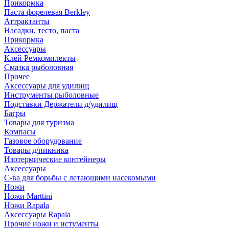
Прикормка
Паста форелевая Berkley
Аттрактанты
Насадки, тесто, паста
Прикормка
Аксессуары
Клей Ремкомплекты
Смазка рыболовная
Прочее
Аксессуары для удилищ
Инструменты рыболовные
Подставки Держатели д/удилищ
Багры
Товары для туризма
Компасы
Газовое оборудование
Товары д/пикника
Изотермические контейнеры
Аксессуары
С-ва для борьбы с летающими насекомыми
Ножи
Ножи Marttini
Ножи Rapala
Аксессуары Rapala
Прочие ножи и истументы