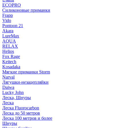
ECOPRO
Силиконовые приманки
Frapp
Vido
Pontoon 21
Akara
LureMax
AQUA
RELAX
Helios
Fox Rage
Keitech
Kosadaka
Мягкие приманки Storm
Narval
Лягушки-незацепляйки
Daiwa
Lucky John
Леска, Шнуры
Леска
Леска Fluorocarbon
Леска до 50 метров
Леска 100 метров и более
Шнуры