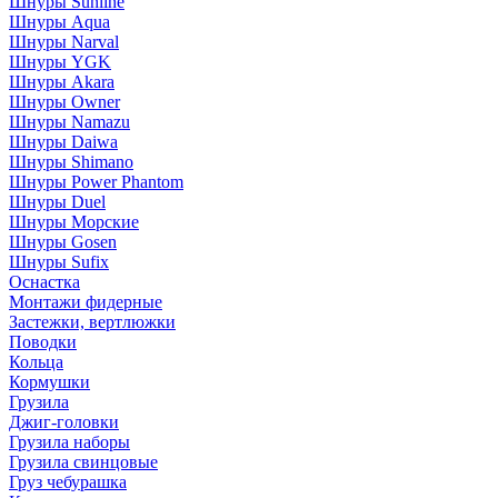
Шнуры Sunline
Шнуры Aqua
Шнуры Narval
Шнуры YGK
Шнуры Akara
Шнуры Owner
Шнуры Namazu
Шнуры Daiwa
Шнуры Shimano
Шнуры Power Phantom
Шнуры Duel
Шнуры Морские
Шнуры Gosen
Шнуры Sufix
Оснастка
Монтажи фидерные
Застежки, вертлюжки
Поводки
Кольца
Кормушки
Грузила
Джиг-головки
Грузила наборы
Грузила свинцовые
Груз чебурашка