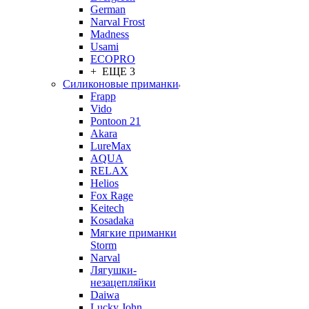
German
Narval Frost
Madness
Usami
ECOPRO
+ ЕЩЕ 3
Силиконовые приманки
Frapp
Vido
Pontoon 21
Akara
LureMax
AQUA
RELAX
Helios
Fox Rage
Keitech
Kosadaka
Мягкие приманки
Storm
Narval
Лягушки-
незацепляйки
Daiwa
Lucky John