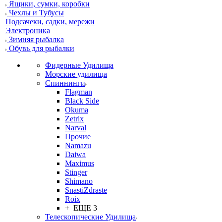
Ящики, сумки, коробки
Чехлы и Тубусы
Подсачеки, садки, мережи
Электроника
Зимняя рыбалка
Обувь для рыбалки
Фидерные Удилища
Морские удилища
Спиннинги
Flagman
Black Side
Okuma
Zetrix
Narval
Прочие
Namazu
Daiwa
Maximus
Stinger
Shimano
SnastiZdraste
Roix
+ ЕЩЕ 3
Телескопические Удилища