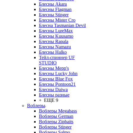
Блесны Akara
Блесны Flagman
Блесны Stinger
Блесны Mister Cro
Блесна Tasmanian Devil
Блесны LureMax
Блесны Kuusamo
Блесны Rapala
Блесны Namazu
Блесны Halko
Тейл-спиннер UF
STUDIO
Блесны Mepp's
Блесны Lucky John
Блесны Blue Fox
Блесны Pontoon21
Блесны Daiwa
Блесны разные
+ ЕЩЕ 9
Воблеры
Воблеры Megabass
Воблеры German
Воблеры Zipbaits
Воблеры Stinger
Воблеры Salmo