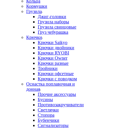
Кольца
Кормушки
Грузила
Джиг-головки
Грузила наборы
Грузила свинцовые
Груз чебурашка
Крючки
Крючки Saikyo
Крючки двойники
Крючки RYOBI
Крючки Owner
Крючки разные
Тройники
Крючки офсетные
Крючки с поводком
Оснастка поплавочная и
донная
Прочие аксессуары
Бусины
Противозакручиватели
Светлячки
Стопора
Бубенчики
Сигнализаторы