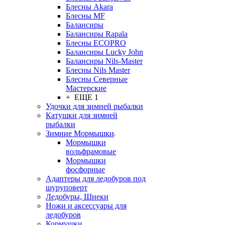
Блесны Akara
Блесны MF
Балансиры
Балансиры Rapala
Блесны ECOPRO
Балансиры Lucky John
Балансиры Nils-Master
Блесны Nils Master
Блесны Северные
Мастерские
+ ЕЩЕ 1
Удочки для зимней рыбалки
Катушки для зимней
рыбалки
Зимние Мормышки
Мормышки
вольфрамовые
Мормышки
фосфорные
Адаптеры для ледобуров под
шуруповерт
Ледобуры, Шнеки
Ножи и аксессуары для
ледобуров
Кормушки