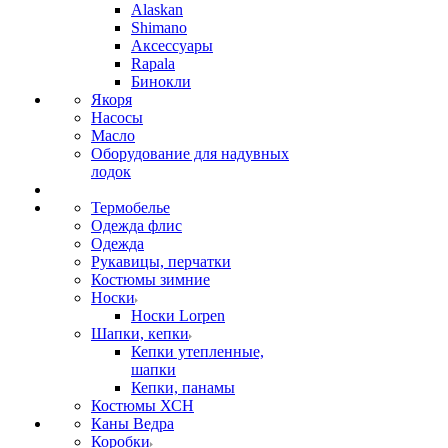
Alaskan
Shimano
Аксессуары
Rapala
Бинокли
Якоря
Насосы
Масло
Оборудование для надувных
лодок
Термобелье
Одежда флис
Одежда
Рукавицы, перчатки
Костюмы зимние
Носки
Носки Lorpen
Шапки, кепки
Кепки утепленные,
шапки
Кепки, панамы
Костюмы ХСН
Каны Ведра
Коробки