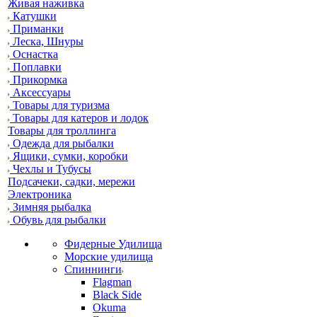
Живая наживка
Катушки
Приманки
Леска, Шнуры
Оснастка
Поплавки
Прикормка
Аксессуары
Товары для туризма
Товары для катеров и лодок
Товары для троллинга
Одежда для рыбалки
Ящики, сумки, коробки
Чехлы и Тубусы
Подсачеки, садки, мережи
Электроника
Зимняя рыбалка
Обувь для рыбалки
Фидерные Удилища
Морские удилища
Спиннинги
Flagman
Black Side
Okuma