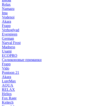
Вибы
Relax
Namazu
Ima
Vodenoi
Akara
Frapp
Verhoglyad
Evergreen
German
Narval Frost
Madness
Usami
ECOPRO
Силиконовые приманки
Frapp
Vido
Pontoon 21
Akara
LureMax
AQUA
RELAX
Helios
Fox Rage
Keitech