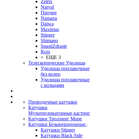
Zetrix
Narval
Прочие
Namazu
Daiwa
Maximus
Stinger
Shimano
SnastiZdraste
Roix
+ ЕЩЕ 3
Телескопические Удилища
Удилища поплавочные
без колец
Удилища поплавочные
с кольцами
Проводочные катушки
Катушки
Мультипликаторные кастинг
Катушки Троллинг Море
Катушки Безынерционные
Катушки Stinger
Катушки Black Side