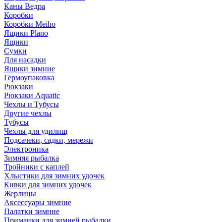
Каны Ведра
Коробки
Коробки Meiho
Ящики Plano
Ящики
Сумки
Для насадки
Ящики зимние
Гермоупаковка
Рюкзаки
Рюкзаки Aquatic
Чехлы и Тубусы
Другие чехлы
Тубусы
Чехлы для удилищ
Подсачеки, садки, мережи
Электроника
Зимняя рыбалка
Тройники с каплей
Хлыстики для зимних удочек
Кивки для зимних удочек
Жерлицы
Аксессуары зимние
Палатки зимние
Приманки для зимней рыбалки