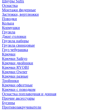
Шнуры Sufix
Оснастка
Монтажи фидерные
Застежки, вертлюжки
Поводки
Кольца
Кормушки
Грузила
Джиг-головки
Грузила наборы
Грузила свинцовые
Груз чебурашка
Крючки
Крючки Saikyo
Крючки двойники
Крючки RYOBI
Крючки Owner
Крючки разные
Тройники
Крючки офсетные
Крючки с поводком
Оснастка поплавочная и донная
Прочие аксессуары
Бусины
Противозакручиватели