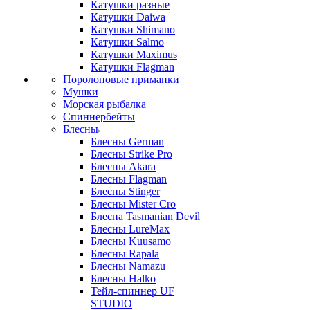
Катушки разные
Катушки Daiwa
Катушки Shimano
Катушки Salmo
Катушки Maximus
Катушки Flagman
Поролоновые приманки
Мушки
Морская рыбалка
Спиннербейты
Блесны
Блесны German
Блесны Strike Pro
Блесны Akara
Блесны Flagman
Блесны Stinger
Блесны Mister Cro
Блесна Tasmanian Devil
Блесны LureMax
Блесны Kuusamo
Блесны Rapala
Блесны Namazu
Блесны Halko
Тейл-спиннер UF
STUDIO