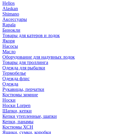
Helios
Alaskan
Shimano
Аксессуары
Rapala
Бинокли
Товары для катеров и лодок
Якоря
Насосы
Масло
Оборудование для надувных лодок
Товары для троллинга
Одежда для рыбалки
Термобелье
Одежда флис
Одежда
Рукавицы, перчатки
Костюмы зимние
Носки
Носки Lorpen
Шапки, кепки
Кепки утепленные, шапки
Кепки, панамы
Костюмы ХСН
Ящики, сумки, коробки