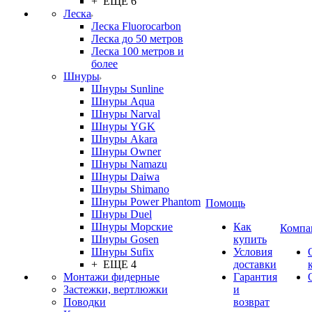
+ ЕЩЕ 6
Леска
Леска Fluorocarbon
Леска до 50 метров
Леска 100 метров и
более
Шнуры
Шнуры Sunline
Шнуры Aqua
Шнуры Narval
Шнуры YGK
Шнуры Akara
Шнуры Owner
Шнуры Namazu
Шнуры Daiwa
Шнуры Shimano
Шнуры Power Phantom
Помощь
Шнуры Duel
Шнуры Морские
Как
Компа
Шнуры Gosen
купить
Шнуры Sufix
Условия
+ ЕЩЕ 4
доставки
Монтажи фидерные
Гарантия
Застежки, вертлюжки
и
Поводки
возврат