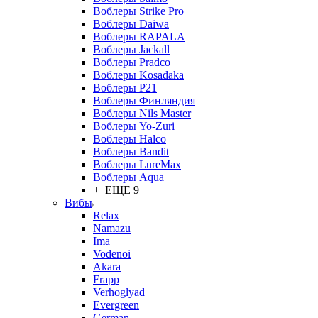
Воблеры Strike Pro
Воблеры Daiwa
Воблеры RAPALA
Воблеры Jackall
Воблеры Pradco
Воблеры Kosadaka
Воблеры P21
Воблеры Финляндия
Воблеры Nils Master
Воблеры Yo-Zuri
Воблеры Halco
Воблеры Bandit
Воблеры LureMax
Воблеры Aqua
+ ЕЩЕ 9
Вибы
Relax
Namazu
Ima
Vodenoi
Akara
Frapp
Verhoglyad
Evergreen
German