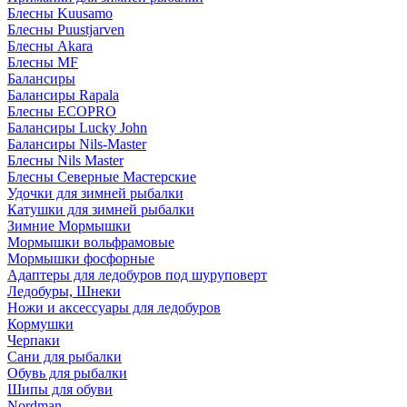
Блесны Kuusamo
Блесны Puustjarven
Блесны Akara
Блесны MF
Балансиры
Балансиры Rapala
Блесны ECOPRO
Балансиры Lucky John
Балансиры Nils-Master
Блесны Nils Master
Блесны Северные Мастерские
Удочки для зимней рыбалки
Катушки для зимней рыбалки
Зимние Мормышки
Мормышки вольфрамовые
Мормышки фосфорные
Адаптеры для ледобуров под шуруповерт
Ледобуры, Шнеки
Ножи и аксессуары для ледобуров
Кормушки
Черпаки
Сани для рыбалки
Обувь для рыбалки
Шипы для обуви
Nordman