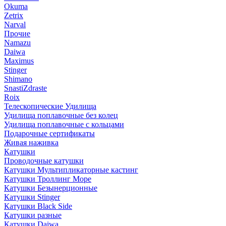
Okuma
Zetrix
Narval
Прочие
Namazu
Daiwa
Maximus
Stinger
Shimano
SnastiZdraste
Roix
Телескопические Удилища
Удилища поплавочные без колец
Удилища поплавочные с кольцами
Подарочные сертификаты
Живая наживка
Катушки
Проводочные катушки
Катушки Мультипликаторные кастинг
Катушки Троллинг Море
Катушки Безынерционные
Катушки Stinger
Катушки Black Side
Катушки разные
Катушки Daiwa