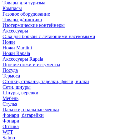
Товары для туризма
Компасы
Газовое оборудование
Товары д/пикника
Изотермические контейнеры
Аксессуары
С-ва для борьбы с летающими насекомыми
Ножи
Ножи Marttini
Ножи Rapala
Аксессуары Rapala
Прочие ножи и истументы
Посуда
Термоса
Стопки, стаканы, тарелки, фляги, вилки
Сети, шнуры
Шнуры, веревки
Мебель
Стулья
Палатки, спальные мешки
Фонари, батарейки
Фонари
Оптика
WFT
Salmo