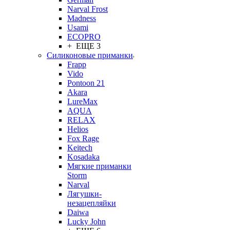
Narval Frost
Madness
Usami
ECOPRO
+ ЕЩЕ 3
Силиконовые приманки
Frapp
Vido
Pontoon 21
Akara
LureMax
AQUA
RELAX
Helios
Fox Rage
Keitech
Kosadaka
Мягкие приманки
Storm
Narval
Лягушки-
незацепляйки
Daiwa
Lucky John