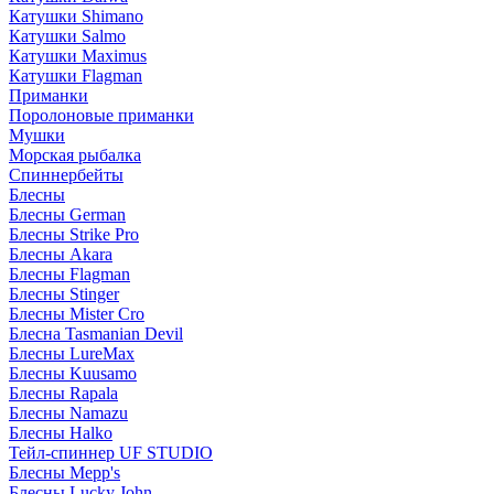
Катушки Shimano
Катушки Salmo
Катушки Maximus
Катушки Flagman
Приманки
Поролоновые приманки
Мушки
Морская рыбалка
Спиннербейты
Блесны
Блесны German
Блесны Strike Pro
Блесны Akara
Блесны Flagman
Блесны Stinger
Блесны Mister Cro
Блесна Tasmanian Devil
Блесны LureMax
Блесны Kuusamo
Блесны Rapala
Блесны Namazu
Блесны Halko
Тейл-спиннер UF STUDIO
Блесны Mepp's
Блесны Lucky John