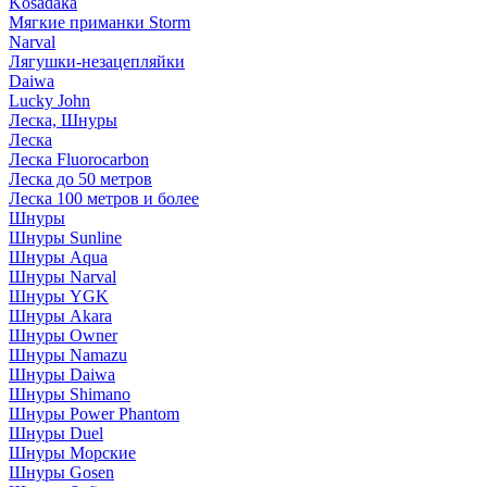
Kosadaka
Мягкие приманки Storm
Narval
Лягушки-незацепляйки
Daiwa
Lucky John
Леска, Шнуры
Леска
Леска Fluorocarbon
Леска до 50 метров
Леска 100 метров и более
Шнуры
Шнуры Sunline
Шнуры Aqua
Шнуры Narval
Шнуры YGK
Шнуры Akara
Шнуры Owner
Шнуры Namazu
Шнуры Daiwa
Шнуры Shimano
Шнуры Power Phantom
Шнуры Duel
Шнуры Морские
Шнуры Gosen