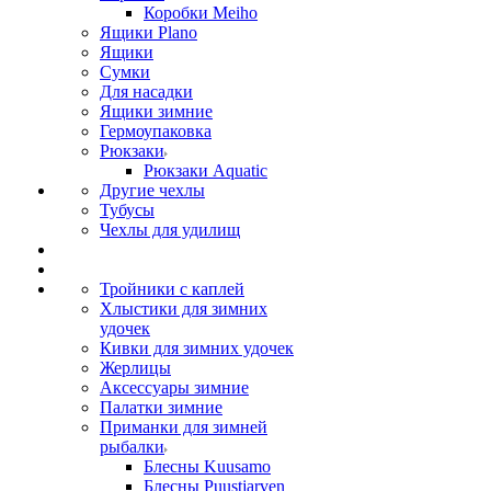
Коробки Meiho
Ящики Plano
Ящики
Сумки
Для насадки
Ящики зимние
Гермоупаковка
Рюкзаки
Рюкзаки Aquatic
Другие чехлы
Тубусы
Чехлы для удилищ
Тройники с каплей
Хлыстики для зимних
удочек
Кивки для зимних удочек
Жерлицы
Аксессуары зимние
Палатки зимние
Приманки для зимней
рыбалки
Блесны Kuusamo
Блесны Puustjarven