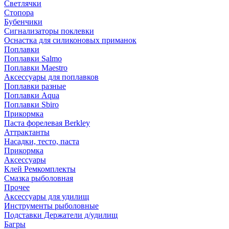
Светлячки
Стопора
Бубенчики
Сигнализаторы поклевки
Оснастка для силиконовых приманок
Поплавки
Поплавки Salmo
Поплавки Maestro
Аксессуары для поплавков
Поплавки разные
Поплавки Aqua
Поплавки Sbiro
Прикормка
Паста форелевая Berkley
Аттрактанты
Насадки, тесто, паста
Прикормка
Аксессуары
Клей Ремкомплекты
Смазка рыболовная
Прочее
Аксессуары для удилищ
Инструменты рыболовные
Подставки Держатели д/удилищ
Багры