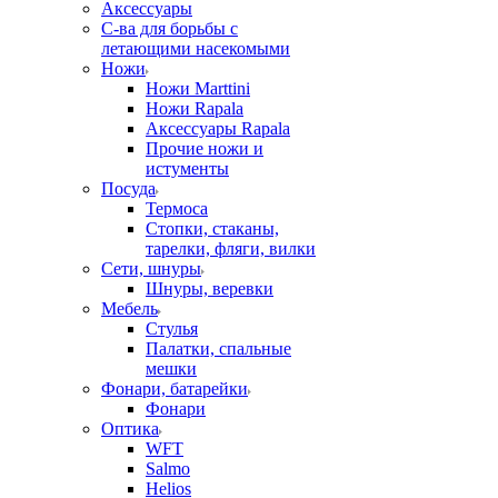
Аксессуары
С-ва для борьбы с
летающими насекомыми
Ножи
Ножи Marttini
Ножи Rapala
Аксессуары Rapala
Прочие ножи и
истументы
Посуда
Термоса
Стопки, стаканы,
тарелки, фляги, вилки
Сети, шнуры
Шнуры, веревки
Мебель
Стулья
Палатки, спальные
мешки
Фонари, батарейки
Фонари
Оптика
WFT
Salmo
Helios