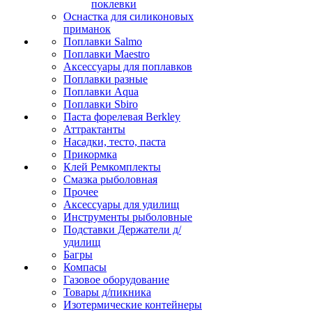
поклевки
Оснастка для силиконовых
приманок
Поплавки Salmo
Поплавки Maestro
Аксессуары для поплавков
Поплавки разные
Поплавки Aqua
Поплавки Sbiro
Паста форелевая Berkley
Аттрактанты
Насадки, тесто, паста
Прикормка
Клей Ремкомплекты
Смазка рыболовная
Прочее
Аксессуары для удилищ
Инструменты рыболовные
Подставки Держатели д/
удилищ
Багры
Компасы
Газовое оборудование
Товары д/пикника
Изотермические контейнеры