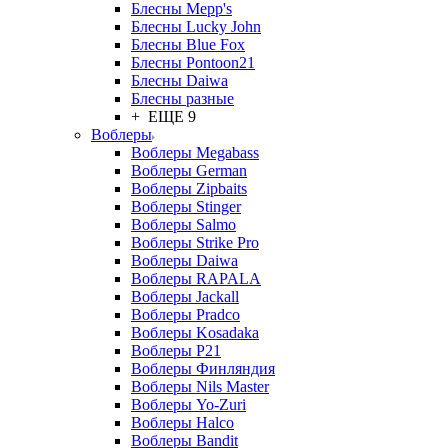
Блесны Mepp's
Блесны Lucky John
Блесны Blue Fox
Блесны Pontoon21
Блесны Daiwa
Блесны разные
+ ЕЩЕ 9
Воблеры
Воблеры Megabass
Воблеры German
Воблеры Zipbaits
Воблеры Stinger
Воблеры Salmo
Воблеры Strike Pro
Воблеры Daiwa
Воблеры RAPALA
Воблеры Jackall
Воблеры Pradco
Воблеры Kosadaka
Воблеры P21
Воблеры Финляндия
Воблеры Nils Master
Воблеры Yo-Zuri
Воблеры Halco
Воблеры Bandit