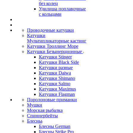
без колец
Удилища поплавочные
с кольцами
Проводочные катушки
Катушки
Мультипликаторные кастинг
Катушки Троллинг Море
Катушки Безынерционные
Катушки Stinger
Катушки Black Side
Катушки разные
Катушки Daiwa
Катушки Shimano
Катушки Salmo
Катушки Maximus
Катушки Flagman
Поролоновые приманки
Мушки
Морская рыбалка
Спиннербейты
Блесны
Блесны German
Блесны Strike Pro