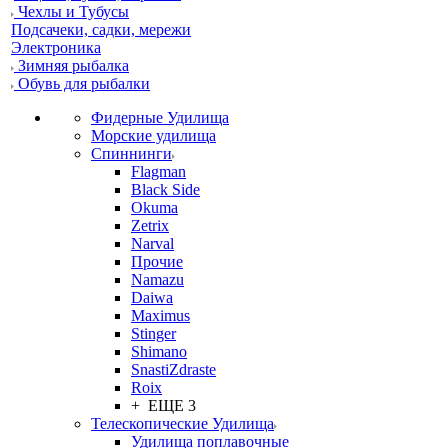
Чехлы и Тубусы
Подсачеки, садки, мережи
Электроника
Зимняя рыбалка
Обувь для рыбалки
Фидерные Удилища
Морские удилища
Спиннинги
Flagman
Black Side
Okuma
Zetrix
Narval
Прочие
Namazu
Daiwa
Maximus
Stinger
Shimano
SnastiZdraste
Roix
+ ЕЩЕ 3
Телескопические Удилища
Удилища поплавочные