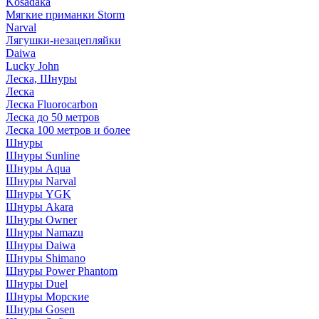
Kosadaka
Мягкие приманки Storm
Narval
Лягушки-незацепляйки
Daiwa
Lucky John
Леска, Шнуры
Леска
Леска Fluorocarbon
Леска до 50 метров
Леска 100 метров и более
Шнуры
Шнуры Sunline
Шнуры Aqua
Шнуры Narval
Шнуры YGK
Шнуры Akara
Шнуры Owner
Шнуры Namazu
Шнуры Daiwa
Шнуры Shimano
Шнуры Power Phantom
Шнуры Duel
Шнуры Морские
Шнуры Gosen