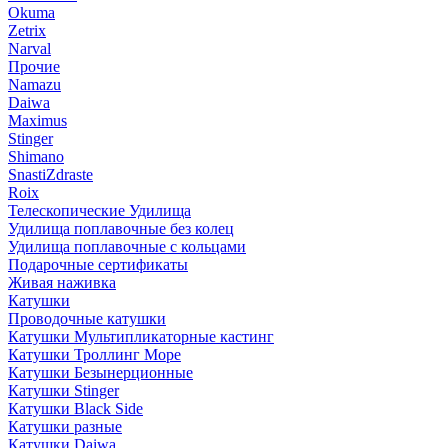
Okuma
Zetrix
Narval
Прочие
Namazu
Daiwa
Maximus
Stinger
Shimano
SnastiZdraste
Roix
Телескопические Удилища
Удилища поплавочные без колец
Удилища поплавочные с кольцами
Подарочные сертификаты
Живая наживка
Катушки
Проводочные катушки
Катушки Мультипликаторные кастинг
Катушки Троллинг Море
Катушки Безынерционные
Катушки Stinger
Катушки Black Side
Катушки разные
Катушки Daiwa