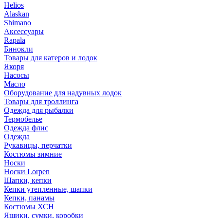
Helios
Alaskan
Shimano
Аксессуары
Rapala
Бинокли
Товары для катеров и лодок
Якоря
Насосы
Масло
Оборудование для надувных лодок
Товары для троллинга
Одежда для рыбалки
Термобелье
Одежда флис
Одежда
Рукавицы, перчатки
Костюмы зимние
Носки
Носки Lorpen
Шапки, кепки
Кепки утепленные, шапки
Кепки, панамы
Костюмы ХСН
Ящики, сумки, коробки