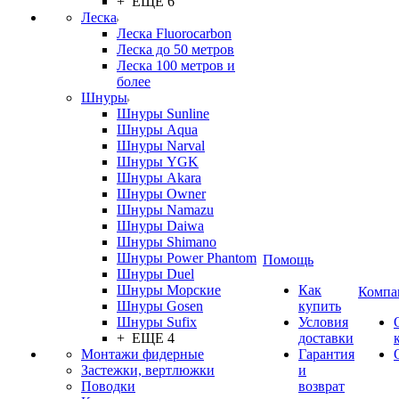
+ ЕЩЕ 6
Леска
Леска Fluorocarbon
Леска до 50 метров
Леска 100 метров и
более
Шнуры
Шнуры Sunline
Шнуры Aqua
Шнуры Narval
Шнуры YGK
Шнуры Akara
Шнуры Owner
Шнуры Namazu
Шнуры Daiwa
Шнуры Shimano
Шнуры Power Phantom
Помощь
Шнуры Duel
Шнуры Морские
Как
Компа
Шнуры Gosen
купить
Шнуры Sufix
Условия
+ ЕЩЕ 4
доставки
Монтажи фидерные
Гарантия
Застежки, вертлюжки
и
Поводки
возврат