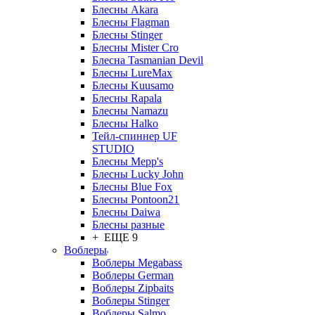
Блесны Akara
Блесны Flagman
Блесны Stinger
Блесны Mister Cro
Блесна Tasmanian Devil
Блесны LureMax
Блесны Kuusamo
Блесны Rapala
Блесны Namazu
Блесны Halko
Тейл-спиннер UF
STUDIO
Блесны Mepp's
Блесны Lucky John
Блесны Blue Fox
Блесны Pontoon21
Блесны Daiwa
Блесны разные
+ ЕЩЕ 9
Воблеры
Воблеры Megabass
Воблеры German
Воблеры Zipbaits
Воблеры Stinger
Воблеры Salmo