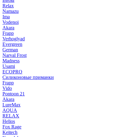
Вибы
Relax
Namazu
Ima
Vodenoi
Akara
Frapp
Verhoglyad
Evergreen
German
Narval Frost
Madness
Usami
ECOPRO
Силиконовые приманки
Frapp
Vido
Pontoon 21
Akara
LureMax
AQUA
RELAX
Helios
Fox Rage
Keitech