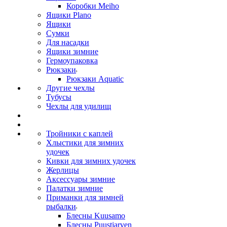
Коробки Meiho
Ящики Plano
Ящики
Сумки
Для насадки
Ящики зимние
Гермоупаковка
Рюкзаки
Рюкзаки Aquatic
Другие чехлы
Тубусы
Чехлы для удилищ
Тройники с каплей
Хлыстики для зимних
удочек
Кивки для зимних удочек
Жерлицы
Аксессуары зимние
Палатки зимние
Приманки для зимней
рыбалки
Блесны Kuusamo
Блесны Puustjarven