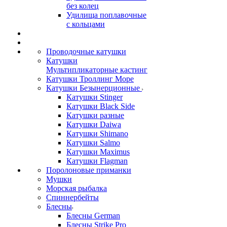
без колец
Удилища поплавочные
с кольцами
Проводочные катушки
Катушки
Мультипликаторные кастинг
Катушки Троллинг Море
Катушки Безынерционные
Катушки Stinger
Катушки Black Side
Катушки разные
Катушки Daiwa
Катушки Shimano
Катушки Salmo
Катушки Maximus
Катушки Flagman
Поролоновые приманки
Мушки
Морская рыбалка
Спиннербейты
Блесны
Блесны German
Блесны Strike Pro