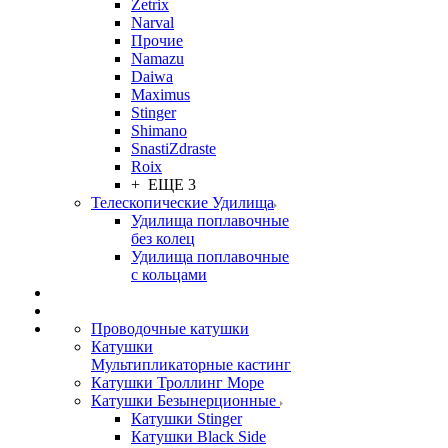
Zetrix
Narval
Прочие
Namazu
Daiwa
Maximus
Stinger
Shimano
SnastiZdraste
Roix
+ ЕЩЕ 3
Телескопические Удилища
Удилища поплавочные
без колец
Удилища поплавочные
с кольцами
Проводочные катушки
Катушки
Мультипликаторные кастинг
Катушки Троллинг Море
Катушки Безынерционные
Катушки Stinger
Катушки Black Side