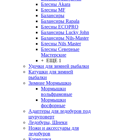
Блесны Akara
Блесны MF
Балансиры
Балансиры Rapala
Блесны ECOPRO
Балансиры Lucky John
Балансиры Nils-Master
Блесны Nils Master
Блесны Северные
Мастерские
+ ЕЩЕ 1
Удочки для зимней рыбалки
Катушки для зимней
рыбалки
Зимние Мормышки
Мормышки
вольфрамовые
Мормышки
фосфорные
Адаптеры для ледобуров под
шуруповерт
Ледобуры, Шнеки
Ножи и аксессуары для
ледобуров
Кормушки