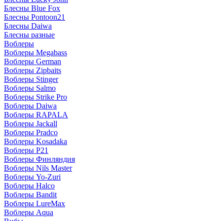
Блесны Blue Fox
Блесны Pontoon21
Блесны Daiwa
Блесны разные
Воблеры
Воблеры Megabass
Воблеры German
Воблеры Zipbaits
Воблеры Stinger
Воблеры Salmo
Воблеры Strike Pro
Воблеры Daiwa
Воблеры RAPALA
Воблеры Jackall
Воблеры Pradco
Воблеры Kosadaka
Воблеры P21
Воблеры Финляндия
Воблеры Nils Master
Воблеры Yo-Zuri
Воблеры Halco
Воблеры Bandit
Воблеры LureMax
Воблеры Aqua