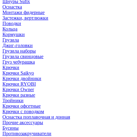
Шнуры Sufix
Оснастка
Монтажи фидерные
Застежки, вертлюжки
Поводки
Кольца
Кормушки
Грузила
Джиг-головки
Грузила наборы
Грузила свинцовые
Груз чебурашка
Крючки
Крючки Saikyo
Крючки двойники
Крючки RYOBI
Крючки Owner
Крючки разные
Тройники
Крючки офсетные
Крючки с поводком
Оснастка поплавочная и донная
Прочие аксессуары
Бусины
Противозакручиватели