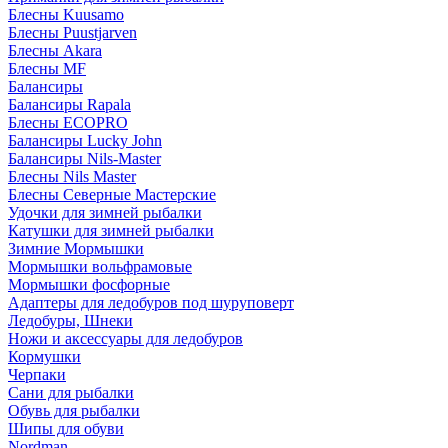
Блесны Kuusamo
Блесны Puustjarven
Блесны Akara
Блесны MF
Балансиры
Балансиры Rapala
Блесны ECOPRO
Балансиры Lucky John
Балансиры Nils-Master
Блесны Nils Master
Блесны Северные Мастерские
Удочки для зимней рыбалки
Катушки для зимней рыбалки
Зимние Мормышки
Мормышки вольфрамовые
Мормышки фосфорные
Адаптеры для ледобуров под шуруповерт
Ледобуры, Шнеки
Ножи и аксессуары для ледобуров
Кормушки
Черпаки
Сани для рыбалки
Обувь для рыбалки
Шипы для обуви
Nordman