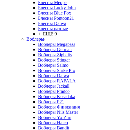
Блесны Mepp's
Блесны Lucky John
Блесны Blue Fox
Блесны Pontoon21
Блесны Daiwa
Блесны разные
+ ЕЩЕ 9
Воблеры
Воблеры Megabass
Воблеры German
Воблеры Zipbaits
Воблеры Stinger
Воблеры Salmo
Воблеры Strike Pro
Воблеры Daiwa
Воблеры RAPALA
Воблеры Jackall
Воблеры Pradco
Воблеры Kosadaka
Воблеры P21
Воблеры Финляндия
Воблеры Nils Master
Воблеры Yo-Zuri
Воблеры Halco
Воблеры Bandit