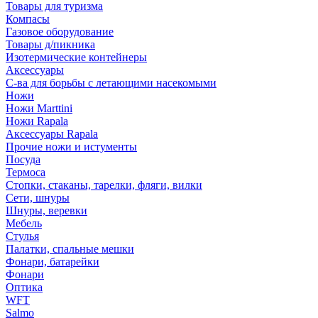
Товары для туризма
Компасы
Газовое оборудование
Товары д/пикника
Изотермические контейнеры
Аксессуары
С-ва для борьбы с летающими насекомыми
Ножи
Ножи Marttini
Ножи Rapala
Аксессуары Rapala
Прочие ножи и истументы
Посуда
Термоса
Стопки, стаканы, тарелки, фляги, вилки
Сети, шнуры
Шнуры, веревки
Мебель
Стулья
Палатки, спальные мешки
Фонари, батарейки
Фонари
Оптика
WFT
Salmo