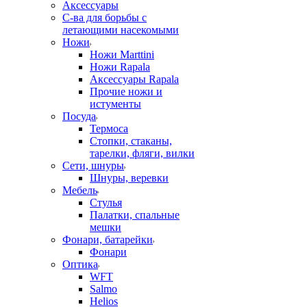
Аксессуары
С-ва для борьбы с
летающими насекомыми
Ножи
Ножи Marttini
Ножи Rapala
Аксессуары Rapala
Прочие ножи и
истументы
Посуда
Термоса
Стопки, стаканы,
тарелки, фляги, вилки
Сети, шнуры
Шнуры, веревки
Мебель
Стулья
Палатки, спальные
мешки
Фонари, батарейки
Фонари
Оптика
WFT
Salmo
Helios