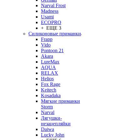
Narval Frost
Madness
Usami
ECOPRO
+ ЕЩЕ 3
Силиконовые приманки
Frapp
Vido
Pontoon 21
Akara
LureMax
AQUA
RELAX
Helios
Fox Rage
Keitech
Kosadaka
Мягкие приманки
Storm
Narval
Лягушки-
незацепляйки
Daiwa
Lucky John