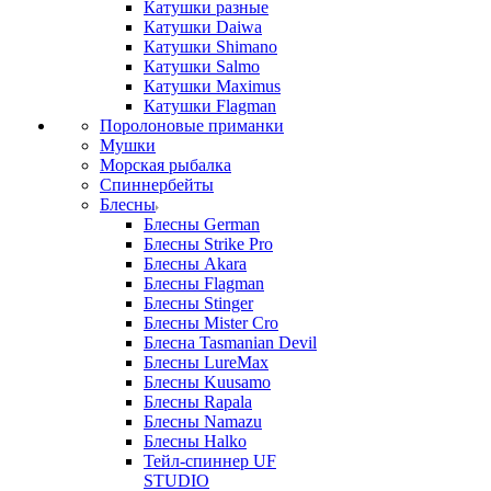
Катушки разные
Катушки Daiwa
Катушки Shimano
Катушки Salmo
Катушки Maximus
Катушки Flagman
Поролоновые приманки
Мушки
Морская рыбалка
Спиннербейты
Блесны
Блесны German
Блесны Strike Pro
Блесны Akara
Блесны Flagman
Блесны Stinger
Блесны Mister Cro
Блесна Tasmanian Devil
Блесны LureMax
Блесны Kuusamo
Блесны Rapala
Блесны Namazu
Блесны Halko
Тейл-спиннер UF
STUDIO