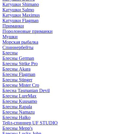
Катушки Shimano
Катушки Salmo
Катушки Maximus
Катушки Flagman
Приманки
Поролоновые приманки
Мушки
Морская рыбалка
Спиннербейты
Блесны
Блесны German
Блесны Strike Pro
Блесны Akara
Блесны Flagman
Блесны Stinger
Блесны Mister Cro
Блесна Tasmanian Devil
Блесны LureMax
Блесны Kuusamo
Блесны Rapala
Блесны Namazu
Блесны Halko
Тейл-спиннер UF STUDIO
Блесны Mepp's
Блесны Lucky John