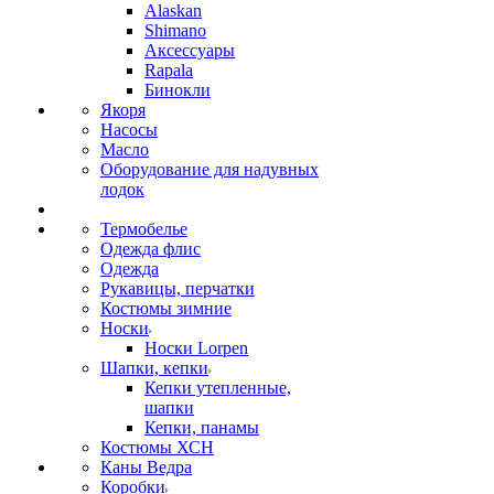
Alaskan
Shimano
Аксессуары
Rapala
Бинокли
Якоря
Насосы
Масло
Оборудование для надувных
лодок
Термобелье
Одежда флис
Одежда
Рукавицы, перчатки
Костюмы зимние
Носки
Носки Lorpen
Шапки, кепки
Кепки утепленные,
шапки
Кепки, панамы
Костюмы ХСН
Каны Ведра
Коробки