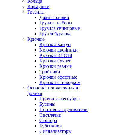
Кольца
Кормушки
Грузила
Джиг-головки
Грузила наборы
Грузила свинцовые
Груз чебурашка
Крючки
Крючки Saikyo
Крючки двойники
Крючки RYOBI
Крючки Owner
Крючки разные
Тройники
Крючки офсетные
Крючки с поводком
Оснастка поплавочная и
донная
Прочие аксессуары
Бусины
Противозакручиватели
Светлячки
Стопора
Бубенчики
Сигнализаторы