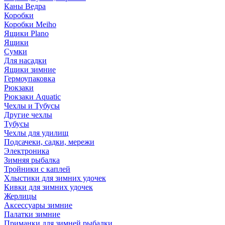
Каны Ведра
Коробки
Коробки Meiho
Ящики Plano
Ящики
Сумки
Для насадки
Ящики зимние
Гермоупаковка
Рюкзаки
Рюкзаки Aquatic
Чехлы и Тубусы
Другие чехлы
Тубусы
Чехлы для удилищ
Подсачеки, садки, мережи
Электроника
Зимняя рыбалка
Тройники с каплей
Хлыстики для зимних удочек
Кивки для зимних удочек
Жерлицы
Аксессуары зимние
Палатки зимние
Приманки для зимней рыбалки