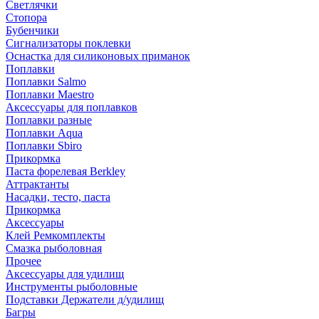
Светлячки
Стопора
Бубенчики
Сигнализаторы поклевки
Оснастка для силиконовых приманок
Поплавки
Поплавки Salmo
Поплавки Maestro
Аксессуары для поплавков
Поплавки разные
Поплавки Aqua
Поплавки Sbiro
Прикормка
Паста форелевая Berkley
Аттрактанты
Насадки, тесто, паста
Прикормка
Аксессуары
Клей Ремкомплекты
Смазка рыболовная
Прочее
Аксессуары для удилищ
Инструменты рыболовные
Подставки Держатели д/удилищ
Багры