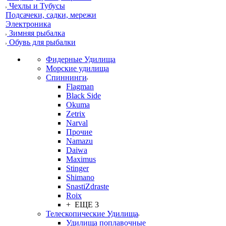
Чехлы и Тубусы
Подсачеки, садки, мережи
Электроника
Зимняя рыбалка
Обувь для рыбалки
Фидерные Удилища
Морские удилища
Спиннинги
Flagman
Black Side
Okuma
Zetrix
Narval
Прочие
Namazu
Daiwa
Maximus
Stinger
Shimano
SnastiZdraste
Roix
+ ЕЩЕ 3
Телескопические Удилища
Удилища поплавочные