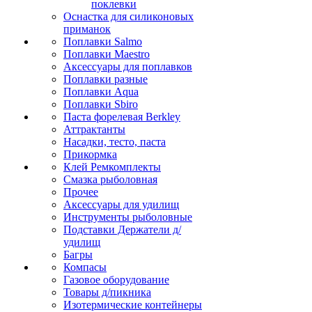
поклевки
Оснастка для силиконовых
приманок
Поплавки Salmo
Поплавки Maestro
Аксессуары для поплавков
Поплавки разные
Поплавки Aqua
Поплавки Sbiro
Паста форелевая Berkley
Аттрактанты
Насадки, тесто, паста
Прикормка
Клей Ремкомплекты
Смазка рыболовная
Прочее
Аксессуары для удилищ
Инструменты рыболовные
Подставки Держатели д/
удилищ
Багры
Компасы
Газовое оборудование
Товары д/пикника
Изотермические контейнеры