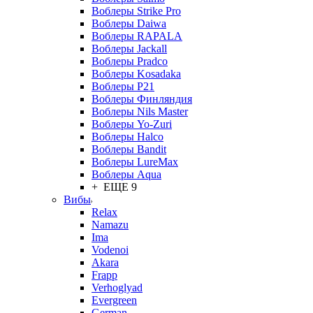
Воблеры Strike Pro
Воблеры Daiwa
Воблеры RAPALA
Воблеры Jackall
Воблеры Pradco
Воблеры Kosadaka
Воблеры P21
Воблеры Финляндия
Воблеры Nils Master
Воблеры Yo-Zuri
Воблеры Halco
Воблеры Bandit
Воблеры LureMax
Воблеры Aqua
+ ЕЩЕ 9
Вибы
Relax
Namazu
Ima
Vodenoi
Akara
Frapp
Verhoglyad
Evergreen
German