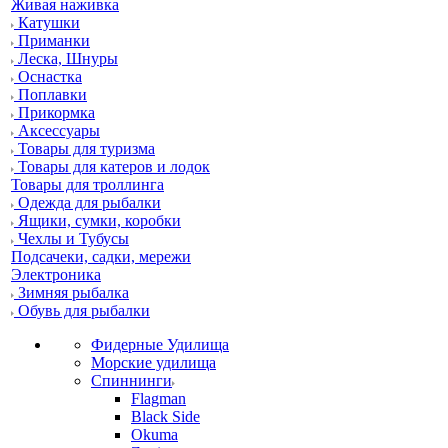
Живая наживка
Катушки
Приманки
Леска, Шнуры
Оснастка
Поплавки
Прикормка
Аксессуары
Товары для туризма
Товары для катеров и лодок
Товары для троллинга
Одежда для рыбалки
Ящики, сумки, коробки
Чехлы и Тубусы
Подсачеки, садки, мережи
Электроника
Зимняя рыбалка
Обувь для рыбалки
Фидерные Удилища
Морские удилища
Спиннинги
Flagman
Black Side
Okuma