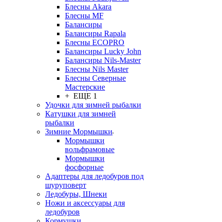
Блесны Akara
Блесны MF
Балансиры
Балансиры Rapala
Блесны ECOPRO
Балансиры Lucky John
Балансиры Nils-Master
Блесны Nils Master
Блесны Северные
Мастерские
+ ЕЩЕ 1
Удочки для зимней рыбалки
Катушки для зимней
рыбалки
Зимние Мормышки
Мормышки
вольфрамовые
Мормышки
фосфорные
Адаптеры для ледобуров под
шуруповерт
Ледобуры, Шнеки
Ножи и аксессуары для
ледобуров
Кормушки