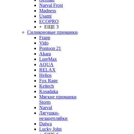
Narval Frost
Madness
Usami
ECOPRO
+ ЕЩЕ 3
Силиконовые приманки
Frapp
Vido
Pontoon 21
Akara
LureMax
AQUA
RELAX
Helios
Fox Rage
Keitech
Kosadaka
Мягкие приманки
Storm
Narval
Лягушки-
незацепляйки
Daiwa
Lucky John