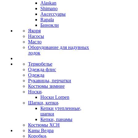
Alaskan
Shimano
Аксессуары
Rapala
Бинокли
Якоря
Насосы
Масло
Оборудование для надувных
лодок
Термобелье
Одежда флис
Одежда
Рукавицы, перчатки
Костюмы зимние
Носки
Носки Lorpen
Шапки, кепки
Кепки утепленные,
шапки
Кепки, панамы
Костюмы ХСН
Каны Ведра
Коробки