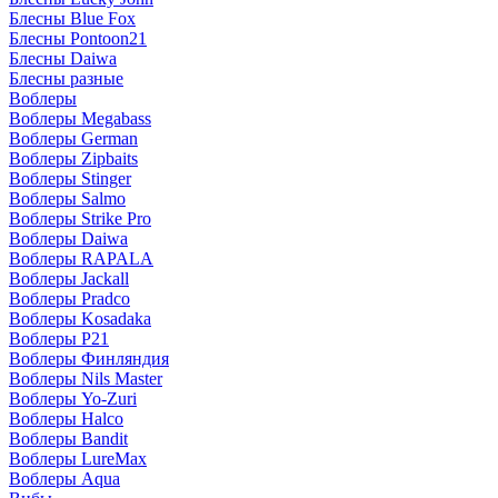
Блесны Blue Fox
Блесны Pontoon21
Блесны Daiwa
Блесны разные
Воблеры
Воблеры Megabass
Воблеры German
Воблеры Zipbaits
Воблеры Stinger
Воблеры Salmo
Воблеры Strike Pro
Воблеры Daiwa
Воблеры RAPALA
Воблеры Jackall
Воблеры Pradco
Воблеры Kosadaka
Воблеры P21
Воблеры Финляндия
Воблеры Nils Master
Воблеры Yo-Zuri
Воблеры Halco
Воблеры Bandit
Воблеры LureMax
Воблеры Aqua