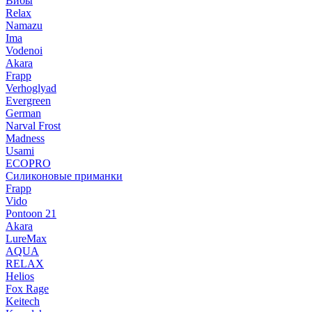
Вибы
Relax
Namazu
Ima
Vodenoi
Akara
Frapp
Verhoglyad
Evergreen
German
Narval Frost
Madness
Usami
ECOPRO
Силиконовые приманки
Frapp
Vido
Pontoon 21
Akara
LureMax
AQUA
RELAX
Helios
Fox Rage
Keitech