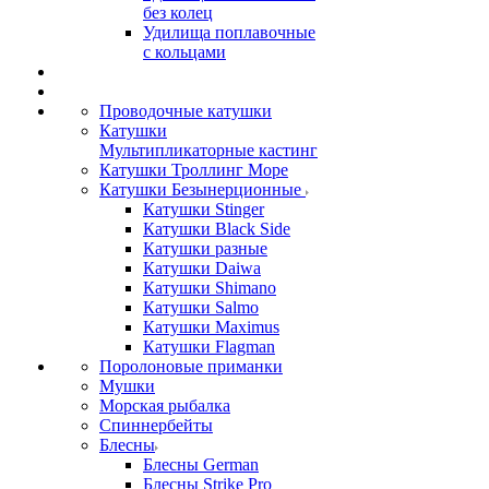
без колец
Удилища поплавочные
с кольцами
Проводочные катушки
Катушки
Мультипликаторные кастинг
Катушки Троллинг Море
Катушки Безынерционные
Катушки Stinger
Катушки Black Side
Катушки разные
Катушки Daiwa
Катушки Shimano
Катушки Salmo
Катушки Maximus
Катушки Flagman
Поролоновые приманки
Мушки
Морская рыбалка
Спиннербейты
Блесны
Блесны German
Блесны Strike Pro