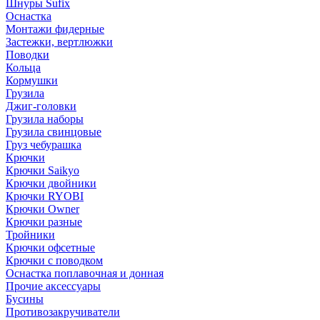
Шнуры Sufix
Оснастка
Монтажи фидерные
Застежки, вертлюжки
Поводки
Кольца
Кормушки
Грузила
Джиг-головки
Грузила наборы
Грузила свинцовые
Груз чебурашка
Крючки
Крючки Saikyo
Крючки двойники
Крючки RYOBI
Крючки Owner
Крючки разные
Тройники
Крючки офсетные
Крючки с поводком
Оснастка поплавочная и донная
Прочие аксессуары
Бусины
Противозакручиватели