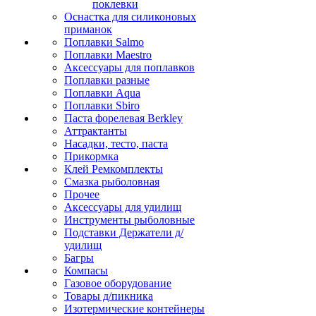
поклевки
Оснастка для силиконовых
приманок
Поплавки Salmo
Поплавки Maestro
Аксессуары для поплавков
Поплавки разные
Поплавки Aqua
Поплавки Sbiro
Паста форелевая Berkley
Аттрактанты
Насадки, тесто, паста
Прикормка
Клей Ремкомплекты
Смазка рыболовная
Прочее
Аксессуары для удилищ
Инструменты рыболовные
Подставки Держатели д/
удилищ
Багры
Компасы
Газовое оборудование
Товары д/пикника
Изотермические контейнеры