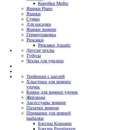
Коробки Meiho
Ящики Plano
Ящики
Сумки
Для насадки
Ящики зимние
Гермоупаковка
Рюкзаки
Рюкзаки Aquatic
Другие чехлы
Тубусы
Чехлы для удилищ
Тройники с каплей
Хлыстики для зимних
удочек
Кивки для зимних удочек
Жерлицы
Аксессуары зимние
Палатки зимние
Приманки для зимней
рыбалки
Блесны Kuusamo
Блесны Puustjarven