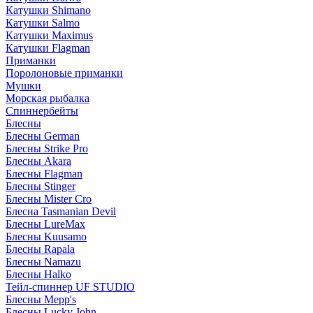
Катушки Shimano
Катушки Salmo
Катушки Maximus
Катушки Flagman
Приманки
Поролоновые приманки
Мушки
Морская рыбалка
Спиннербейты
Блесны
Блесны German
Блесны Strike Pro
Блесны Akara
Блесны Flagman
Блесны Stinger
Блесны Mister Cro
Блесна Tasmanian Devil
Блесны LureMax
Блесны Kuusamo
Блесны Rapala
Блесны Namazu
Блесны Halko
Тейл-спиннер UF STUDIO
Блесны Mepp's
Блесны Lucky John