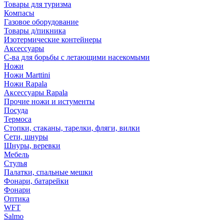
Товары для туризма
Компасы
Газовое оборудование
Товары д/пикника
Изотермические контейнеры
Аксессуары
С-ва для борьбы с летающими насекомыми
Ножи
Ножи Marttini
Ножи Rapala
Аксессуары Rapala
Прочие ножи и истументы
Посуда
Термоса
Стопки, стаканы, тарелки, фляги, вилки
Сети, шнуры
Шнуры, веревки
Мебель
Стулья
Палатки, спальные мешки
Фонари, батарейки
Фонари
Оптика
WFT
Salmo