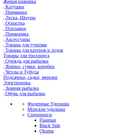
Живая наживка
Катушки
Приманки
Леска, Шнуры
Оснастка
Поплавки
Прикормка
Аксессуары
Товары для туризма
Товары для катеров и лодок
Товары для троллинга
Одежда для рыбалки
Ящики, сумки, коробки
Чехлы и Тубусы
Подсачеки, садки, мережи
Электроника
Зимняя рыбалка
Обувь для рыбалки
Фидерные Удилища
Морские удилища
Спиннинги
Flagman
Black Side
Okuma