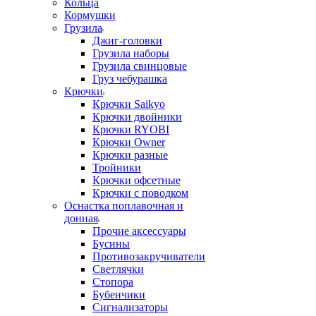
Кольца
Кормушки
Грузила
Джиг-головки
Грузила наборы
Грузила свинцовые
Груз чебурашка
Крючки
Крючки Saikyo
Крючки двойники
Крючки RYOBI
Крючки Owner
Крючки разные
Тройники
Крючки офсетные
Крючки с поводком
Оснастка поплавочная и
донная
Прочие аксессуары
Бусины
Противозакручиватели
Светлячки
Стопора
Бубенчики
Сигнализаторы