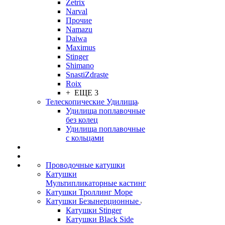
Zetrix
Narval
Прочие
Namazu
Daiwa
Maximus
Stinger
Shimano
SnastiZdraste
Roix
+ ЕЩЕ 3
Телескопические Удилища
Удилища поплавочные
без колец
Удилища поплавочные
с кольцами
Проводочные катушки
Катушки
Мультипликаторные кастинг
Катушки Троллинг Море
Катушки Безынерционные
Катушки Stinger
Катушки Black Side