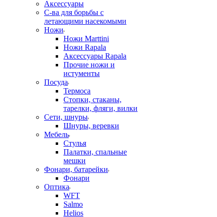
Аксессуары
С-ва для борьбы с
летающими насекомыми
Ножи
Ножи Marttini
Ножи Rapala
Аксессуары Rapala
Прочие ножи и
истументы
Посуда
Термоса
Стопки, стаканы,
тарелки, фляги, вилки
Сети, шнуры
Шнуры, веревки
Мебель
Стулья
Палатки, спальные
мешки
Фонари, батарейки
Фонари
Оптика
WFT
Salmo
Helios