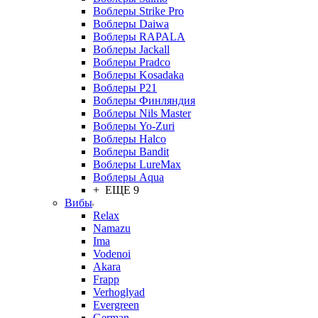
Воблеры Strike Pro
Воблеры Daiwa
Воблеры RAPALA
Воблеры Jackall
Воблеры Pradco
Воблеры Kosadaka
Воблеры P21
Воблеры Финляндия
Воблеры Nils Master
Воблеры Yo-Zuri
Воблеры Halco
Воблеры Bandit
Воблеры LureMax
Воблеры Aqua
+ ЕЩЕ 9
Вибы
Relax
Namazu
Ima
Vodenoi
Akara
Frapp
Verhoglyad
Evergreen
German