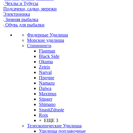
Чехлы и Тубусы
Подсачеки, садки, мережи
Электроника
Зимняя рыбалка
Обувь для рыбалки
Фидерные Удилища
Морские удилища
Спиннинги
Flagman
Black Side
Okuma
Zetrix
Narval
Прочие
Namazu
Daiwa
Maximus
Stinger
Shimano
SnastiZdraste
Roix
+ ЕЩЕ 3
Телескопические Удилища
Удилища поплавочные