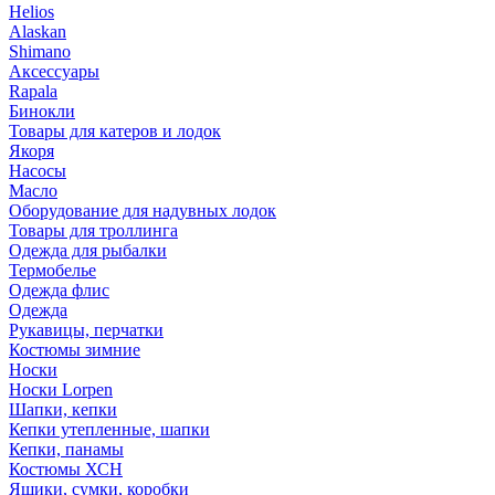
Helios
Alaskan
Shimano
Аксессуары
Rapala
Бинокли
Товары для катеров и лодок
Якоря
Насосы
Масло
Оборудование для надувных лодок
Товары для троллинга
Одежда для рыбалки
Термобелье
Одежда флис
Одежда
Рукавицы, перчатки
Костюмы зимние
Носки
Носки Lorpen
Шапки, кепки
Кепки утепленные, шапки
Кепки, панамы
Костюмы ХСН
Ящики, сумки, коробки