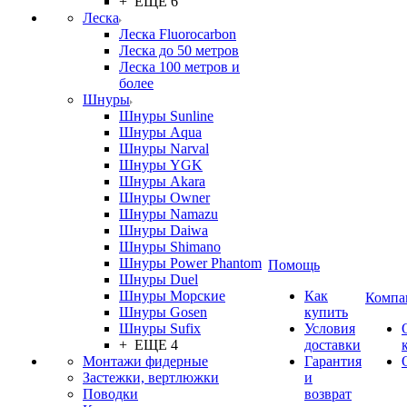
+ ЕЩЕ 6
Леска
Леска Fluorocarbon
Леска до 50 метров
Леска 100 метров и
более
Шнуры
Шнуры Sunline
Шнуры Aqua
Шнуры Narval
Шнуры YGK
Шнуры Akara
Шнуры Owner
Шнуры Namazu
Шнуры Daiwa
Шнуры Shimano
Шнуры Power Phantom
Помощь
Шнуры Duel
Шнуры Морские
Как
Компа
Шнуры Gosen
купить
Шнуры Sufix
Условия
+ ЕЩЕ 4
доставки
Монтажи фидерные
Гарантия
Застежки, вертлюжки
и
Поводки
возврат