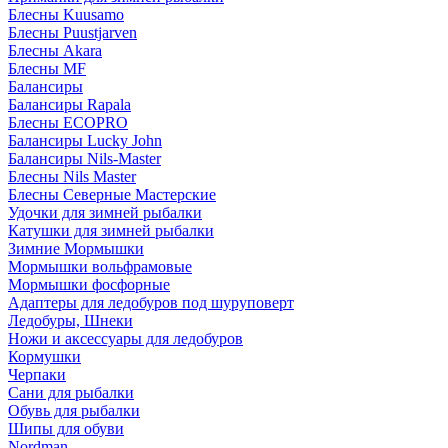
Блесны Kuusamo
Блесны Puustjarven
Блесны Akara
Блесны MF
Балансиры
Балансиры Rapala
Блесны ECOPRO
Балансиры Lucky John
Балансиры Nils-Master
Блесны Nils Master
Блесны Северные Мастерские
Удочки для зимней рыбалки
Катушки для зимней рыбалки
Зимние Мормышки
Мормышки вольфрамовые
Мормышки фосфорные
Адаптеры для ледобуров под шуруповерт
Ледобуры, Шнеки
Ножи и аксессуары для ледобуров
Кормушки
Черпаки
Сани для рыбалки
Обувь для рыбалки
Шипы для обуви
Nordman