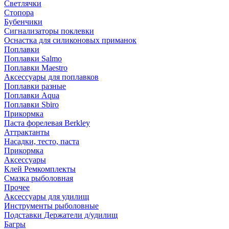
Светлячки
Стопора
Бубенчики
Сигнализаторы поклевки
Оснастка для силиконовых приманок
Поплавки
Поплавки Salmo
Поплавки Maestro
Аксессуары для поплавков
Поплавки разные
Поплавки Aqua
Поплавки Sbiro
Прикормка
Паста форелевая Berkley
Аттрактанты
Насадки, тесто, паста
Прикормка
Аксессуары
Клей Ремкомплекты
Смазка рыболовная
Прочее
Аксессуары для удилищ
Инструменты рыболовные
Подставки Держатели д/удилищ
Багры