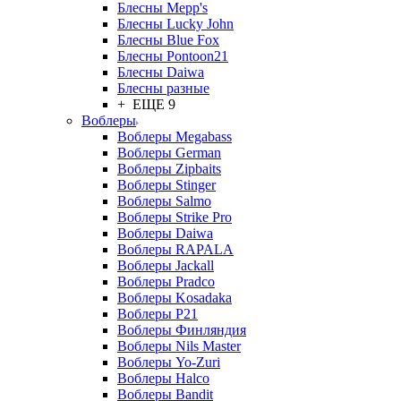
Блесны Mepp's
Блесны Lucky John
Блесны Blue Fox
Блесны Pontoon21
Блесны Daiwa
Блесны разные
+ ЕЩЕ 9
Воблеры
Воблеры Megabass
Воблеры German
Воблеры Zipbaits
Воблеры Stinger
Воблеры Salmo
Воблеры Strike Pro
Воблеры Daiwa
Воблеры RAPALA
Воблеры Jackall
Воблеры Pradco
Воблеры Kosadaka
Воблеры P21
Воблеры Финляндия
Воблеры Nils Master
Воблеры Yo-Zuri
Воблеры Halco
Воблеры Bandit