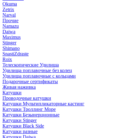
Okuma
Zetrix
Narval
Прочие
Namazu
Daiwa
Maximus
Stinger
Shimano
SnastiZdraste
Roix
Телескопические Удилища
Удилища поплавочные без колец
Удилища поплавочные с кольцами
Подарочные сертификаты
Живая наживка
Катушки
Проводочные катушки
Катушки Мультипликаторные кастинг
Катушки Троллинг Море
Катушки Безынерционные
Катушки Stinger
Катушки Black Side
Катушки разные
Катушки Daiwa