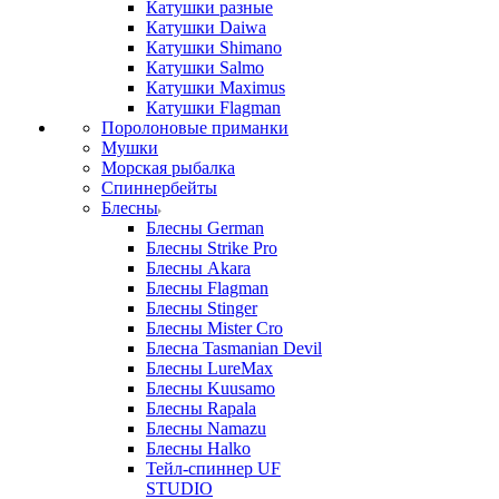
Катушки разные
Катушки Daiwa
Катушки Shimano
Катушки Salmo
Катушки Maximus
Катушки Flagman
Поролоновые приманки
Мушки
Морская рыбалка
Спиннербейты
Блесны
Блесны German
Блесны Strike Pro
Блесны Akara
Блесны Flagman
Блесны Stinger
Блесны Mister Cro
Блесна Tasmanian Devil
Блесны LureMax
Блесны Kuusamo
Блесны Rapala
Блесны Namazu
Блесны Halko
Тейл-спиннер UF
STUDIO