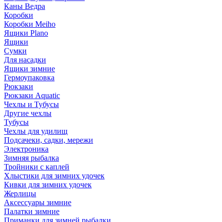
Каны Ведра
Коробки
Коробки Meiho
Ящики Plano
Ящики
Сумки
Для насадки
Ящики зимние
Гермоупаковка
Рюкзаки
Рюкзаки Aquatic
Чехлы и Тубусы
Другие чехлы
Тубусы
Чехлы для удилищ
Подсачеки, садки, мережи
Электроника
Зимняя рыбалка
Тройники с каплей
Хлыстики для зимних удочек
Кивки для зимних удочек
Жерлицы
Аксессуары зимние
Палатки зимние
Приманки для зимней рыбалки