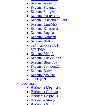
Блесны Akara
Блесны Flagman
Блесны Stinger
Блесны Mister Cro
Блесна Tasmanian Devil
Блесны LureMax
Блесны Kuusamo
Блесны Rapala
Блесны Namazu
Блесны Halko
Тейл-спиннер UF
STUDIO
Блесны Mepp's
Блесны Lucky John
Блесны Blue Fox
Блесны Pontoon21
Блесны Daiwa
Блесны разные
+ ЕЩЕ 9
Воблеры
Воблеры Megabass
Воблеры German
Воблеры Zipbaits
Воблеры Stinger
Воблеры Salmo