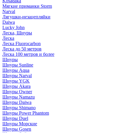
Kosadaka
Мягкие приманки Storm
Narval
Лягушки-незацепляйки
Daiwa
Lucky John
Леска, Шнуры
Леска
Леска Fluorocarbon
Леска до 50 метров
Леска 100 метров и более
Шнуры
Шнуры Sunline
Шнуры Aqua
Шнуры Narval
Шнуры YGK
Шнуры Akara
Шнуры Owner
Шнуры Namazu
Шнуры Daiwa
Шнуры Shimano
Шнуры Power Phantom
Шнуры Duel
Шнуры Морские
Шнуры Gosen