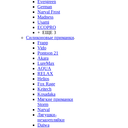
Evergreen
German
Narval Frost
Madness
Usami
ECOPRO
+ ЕЩЕ 3
Силиконовые приманки
Frapp
Vido
Pontoon 21
Akara
LureMax
AQUA
RELAX
Helios
Fox Rage
Keitech
Kosadaka
Мягкие приманки
Storm
Narval
Лягушки-
незацепляйки
Daiwa