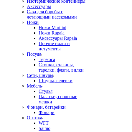
Изотермические контейнеры
Аксессуары
С-ва для борьбы с
летающими насекомыми
Ножи
Ножи Marttini
Ножи Rapala
Аксессуары Rapala
Прочие ножи и
истументы
Посуда
Термоса
Стопки, стаканы,
тарелки, фляги, вилки
Сети, шнуры
Шнуры, веревки
Мебель
Стулья
Палатки, спальные
мешки
Фонари, батарейки
Фонари
Оптика
WFT
Salmo