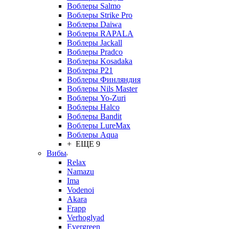
Воблеры Salmo
Воблеры Strike Pro
Воблеры Daiwa
Воблеры RAPALA
Воблеры Jackall
Воблеры Pradco
Воблеры Kosadaka
Воблеры P21
Воблеры Финляндия
Воблеры Nils Master
Воблеры Yo-Zuri
Воблеры Halco
Воблеры Bandit
Воблеры LureMax
Воблеры Aqua
+ ЕЩЕ 9
Вибы
Relax
Namazu
Ima
Vodenoi
Akara
Frapp
Verhoglyad
Evergreen