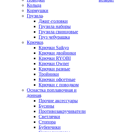
Кольца
Кормушки
Грузила
Джиг-головки
Грузила наборы
Грузила свинцовые
Груз чебурашка
Крючки
Крючки Saikyo
Крючки двойники
Крючки RYOBI
Крючки Owner
Крючки разные
Тройники
Крючки офсетные
Крючки с поводком
Оснастка поплавочная и
донная
Прочие аксессуары
Бусины
Противозакручиватели
Светлячки
Стопора
Бубенчики