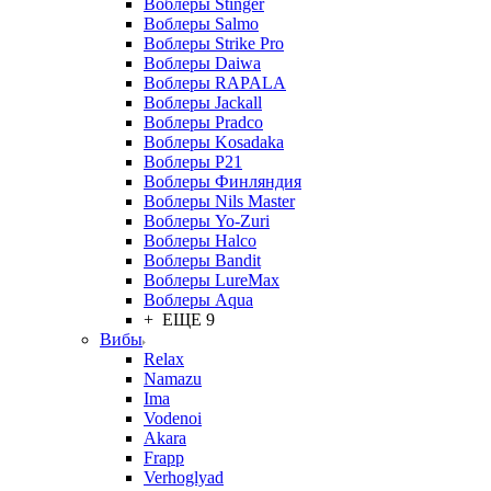
Воблеры Stinger
Воблеры Salmo
Воблеры Strike Pro
Воблеры Daiwa
Воблеры RAPALA
Воблеры Jackall
Воблеры Pradco
Воблеры Kosadaka
Воблеры P21
Воблеры Финляндия
Воблеры Nils Master
Воблеры Yo-Zuri
Воблеры Halco
Воблеры Bandit
Воблеры LureMax
Воблеры Aqua
+ ЕЩЕ 9
Вибы
Relax
Namazu
Ima
Vodenoi
Akara
Frapp
Verhoglyad