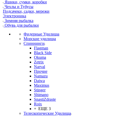
Ящики, сумки, коробки
Чехлы и Тубусы
Подсачеки, садки, мережи
Электроника
Зимняя рыбалка
Обувь для рыбалки
Фидерные Удилища
Морские удилища
Спиннинги
Flagman
Black Side
Okuma
Zetrix
Narval
Прочие
Namazu
Daiwa
Maximus
Stinger
Shimano
SnastiZdraste
Roix
+ ЕЩЕ 3
Телескопические Удилища