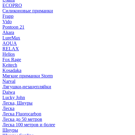
ECOPRO
Силиконовые приманки
Frapp
Vido
Pontoon 21
Akara
LureMax
AQUA
RELAX
Helios
Fox Rage
Keitech
Kosadaka
Мягкие приманки Storm
Narval
Лягушки-незацепляйки
Daiwa
Lucky John
Леска, Шнуры
Леска
Леска Fluorocarbon
Леска до 50 метров
Леска 100 метров и более
Шнуры