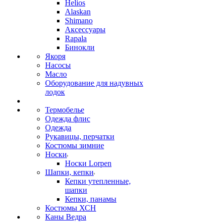
Helios
Alaskan
Shimano
Аксессуары
Rapala
Бинокли
Якоря
Насосы
Масло
Оборудование для надувных
лодок
Термобелье
Одежда флис
Одежда
Рукавицы, перчатки
Костюмы зимние
Носки
Носки Lorpen
Шапки, кепки
Кепки утепленные,
шапки
Кепки, панамы
Костюмы ХСН
Каны Ведра