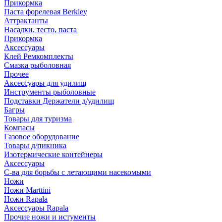
Прикормка
Паста форелевая Berkley
Аттрактанты
Насадки, тесто, паста
Прикормка
Аксессуары
Клей Ремкомплекты
Смазка рыболовная
Прочее
Аксессуары для удилищ
Инструменты рыболовные
Подставки Держатели д/удилищ
Багры
Товары для туризма
Компасы
Газовое оборудование
Товары д/пикника
Изотермические контейнеры
Аксессуары
С-ва для борьбы с летающими насекомыми
Ножи
Ножи Marttini
Ножи Rapala
Аксессуары Rapala
Прочие ножи и истументы