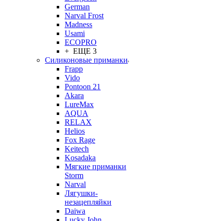
German
Narval Frost
Madness
Usami
ECOPRO
+ ЕЩЕ 3
Силиконовые приманки
Frapp
Vido
Pontoon 21
Akara
LureMax
AQUA
RELAX
Helios
Fox Rage
Keitech
Kosadaka
Мягкие приманки
Storm
Narval
Лягушки-
незацепляйки
Daiwa
Lucky John