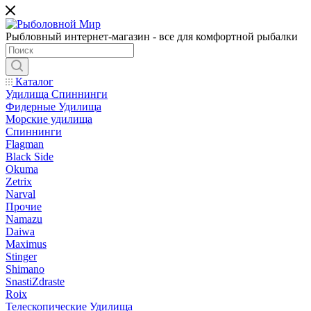
Рыбловный интернет-магазин - все для комфортной рыбалки
Каталог
Удилища Спиннинги
Фидерные Удилища
Морские удилища
Спиннинги
Flagman
Black Side
Okuma
Zetrix
Narval
Прочие
Namazu
Daiwa
Maximus
Stinger
Shimano
SnastiZdraste
Roix
Телескопические Удилища