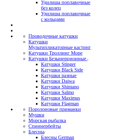
Удилища поплавочные
без колец
Удилища поплавочные
с кольцами
Проводочные катушки
Катушки
Мультипликаторные кастинг
Катушки Троллинг Море
Катушки Безынерционные
Катушки Stinger
Катушки Black Side
Катушки разные
Катушки Daiwa
Катушки Shimano
Катушки Salmo
Катушки Maximus
Катушки Flagman
Поролоновые приманки
Мушки
Морская рыбалка
Спиннербейты
Блесны
Блесны German