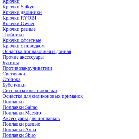
Крючки
Крючки Saikyo
Крючки двойники
Крючки RYOBI
Крючки Owner
Крючки разные
Тройники
Крючки офсетные
Крючки с поводком
Оснастка поплавочная и донная
Прочие аксессуары
Бусины
Противозакручиватели
Светлячки
Стопора
Бубенчики
Сигнализаторы поклевки
Оснастка для силиконовых приманок
Поплавки
Поплавки Salmo
Поплавки Maestro
Аксессуары для поплавков
Поплавки разные
Поплавки Aqua
Поплавки Sbiro