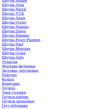
Шнуры Sunline
Шнуры Aqua
Шнуры Narval
Шнуры YGK
Шнуры Akara
Шнуры Owner
Шнуры Namazu
Шнуры Daiwa
Шнуры Shimano
Шнуры Power Phantom
Шнуры Duel
Шнуры Морские
Шнуры Gosen
Шнуры Sufix
Оснастка
Монтажи фидерные
Застежки, вертлюжки
Поводки
Кольца
Кормушки
Грузила
Джиг-головки
Грузила наборы
Грузила свинцовые
Груз чебурашка