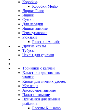
Коробки
Коробки Meiho
Ящики Plano
Ящики
Сумки
Для насадки
Ящики зимние
Гермоупаковка
Рюкзаки
Рюкзаки Aquatic
Другие чехлы
Тубусы
Чехлы для удилищ
Тройники с каплей
Хлыстики для зимних
удочек
Кивки для зимних удочек
Жерлицы
Аксессуары зимние
Палатки зимние
Приманки для зимней
рыбалки
Блесны Kuusamo