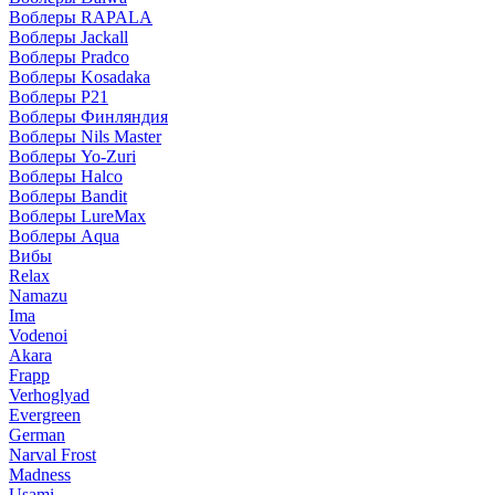
Воблеры RAPALA
Воблеры Jackall
Воблеры Pradco
Воблеры Kosadaka
Воблеры P21
Воблеры Финляндия
Воблеры Nils Master
Воблеры Yo-Zuri
Воблеры Halco
Воблеры Bandit
Воблеры LureMax
Воблеры Aqua
Вибы
Relax
Namazu
Ima
Vodenoi
Akara
Frapp
Verhoglyad
Evergreen
German
Narval Frost
Madness
Usami