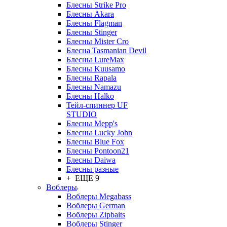
Блесны Strike Pro
Блесны Akara
Блесны Flagman
Блесны Stinger
Блесны Mister Cro
Блесна Tasmanian Devil
Блесны LureMax
Блесны Kuusamo
Блесны Rapala
Блесны Namazu
Блесны Halko
Тейл-спиннер UF
STUDIO
Блесны Mepp's
Блесны Lucky John
Блесны Blue Fox
Блесны Pontoon21
Блесны Daiwa
Блесны разные
+ ЕЩЕ 9
Воблеры
Воблеры Megabass
Воблеры German
Воблеры Zipbaits
Воблеры Stinger