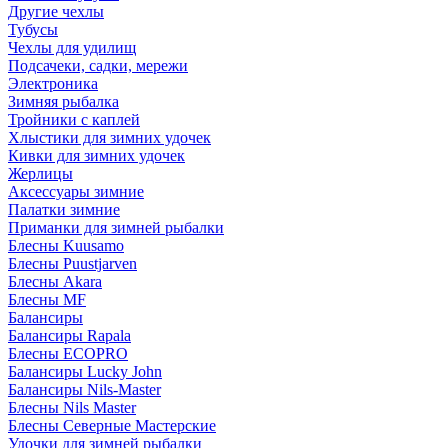
Другие чехлы
Тубусы
Чехлы для удилищ
Подсачеки, садки, мережи
Электроника
Зимняя рыбалка
Тройники с каплей
Хлыстики для зимних удочек
Кивки для зимних удочек
Жерлицы
Аксессуары зимние
Палатки зимние
Приманки для зимней рыбалки
Блесны Kuusamo
Блесны Puustjarven
Блесны Akara
Блесны MF
Балансиры
Балансиры Rapala
Блесны ECOPRO
Балансиры Lucky John
Балансиры Nils-Master
Блесны Nils Master
Блесны Северные Мастерские
Удочки для зимней рыбалки