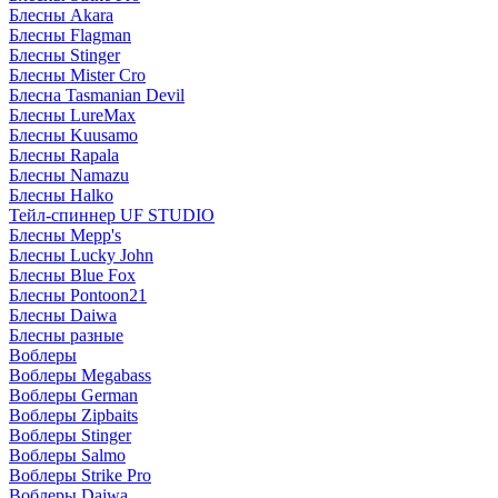
Блесны Akara
Блесны Flagman
Блесны Stinger
Блесны Mister Cro
Блесна Tasmanian Devil
Блесны LureMax
Блесны Kuusamo
Блесны Rapala
Блесны Namazu
Блесны Halko
Тейл-спиннер UF STUDIO
Блесны Mepp's
Блесны Lucky John
Блесны Blue Fox
Блесны Pontoon21
Блесны Daiwa
Блесны разные
Воблеры
Воблеры Megabass
Воблеры German
Воблеры Zipbaits
Воблеры Stinger
Воблеры Salmo
Воблеры Strike Pro
Воблеры Daiwa