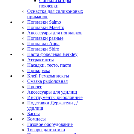
Сигнализаторы
поклевки
Оснастка для силиконовых
приманок
Поплавки Salmo
Поплавки Maestro
Аксессуары для поплавков
Поплавки разные
Поплавки Aqua
Поплавки Sbiro
Паста форелевая Berkley
Аттрактанты
Насадки, тесто, паста
Прикормка
Клей Ремкомплекты
Смазка рыболовная
Прочее
Аксессуары для удилищ
Инструменты рыболовные
Подставки Держатели д/
удилищ
Багры
Компасы
Газовое оборудование
Товары д/пикника