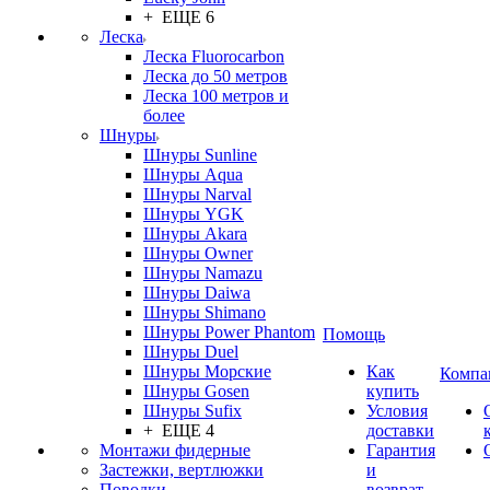
+ ЕЩЕ 6
Леска
Леска Fluorocarbon
Леска до 50 метров
Леска 100 метров и
более
Шнуры
Шнуры Sunline
Шнуры Aqua
Шнуры Narval
Шнуры YGK
Шнуры Akara
Шнуры Owner
Шнуры Namazu
Шнуры Daiwa
Шнуры Shimano
Шнуры Power Phantom
Помощь
Шнуры Duel
Шнуры Морские
Как
Компа
Шнуры Gosen
купить
Шнуры Sufix
Условия
+ ЕЩЕ 4
доставки
Монтажи фидерные
Гарантия
Застежки, вертлюжки
и
Поводки
возврат