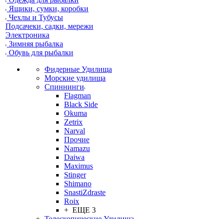
Ящики, сумки, коробки
Чехлы и Тубусы
Подсачеки, садки, мережи
Электроника
Зимняя рыбалка
Обувь для рыбалки
Фидерные Удилища
Морские удилища
Спиннинги
Flagman
Black Side
Okuma
Zetrix
Narval
Прочие
Namazu
Daiwa
Maximus
Stinger
Shimano
SnastiZdraste
Roix
+ ЕЩЕ 3
Телескопические Удилища