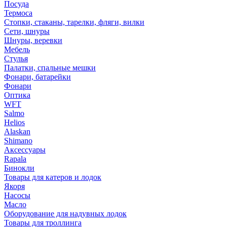
Посуда
Термоса
Стопки, стаканы, тарелки, фляги, вилки
Сети, шнуры
Шнуры, веревки
Мебель
Стулья
Палатки, спальные мешки
Фонари, батарейки
Фонари
Оптика
WFT
Salmo
Helios
Alaskan
Shimano
Аксессуары
Rapala
Бинокли
Товары для катеров и лодок
Якоря
Насосы
Масло
Оборудование для надувных лодок
Товары для троллинга