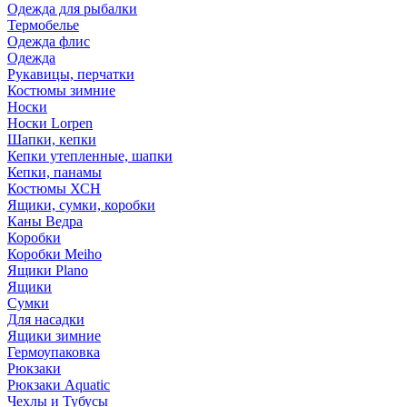
Одежда для рыбалки
Термобелье
Одежда флис
Одежда
Рукавицы, перчатки
Костюмы зимние
Носки
Носки Lorpen
Шапки, кепки
Кепки утепленные, шапки
Кепки, панамы
Костюмы ХСН
Ящики, сумки, коробки
Каны Ведра
Коробки
Коробки Meiho
Ящики Plano
Ящики
Сумки
Для насадки
Ящики зимние
Гермоупаковка
Рюкзаки
Рюкзаки Aquatic
Чехлы и Тубусы