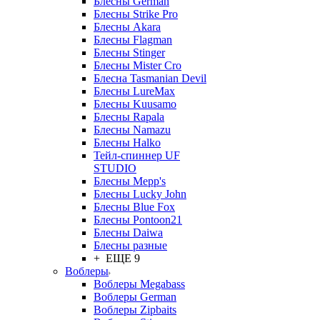
Блесны German
Блесны Strike Pro
Блесны Akara
Блесны Flagman
Блесны Stinger
Блесны Mister Cro
Блесна Tasmanian Devil
Блесны LureMax
Блесны Kuusamo
Блесны Rapala
Блесны Namazu
Блесны Halko
Тейл-спиннер UF
STUDIO
Блесны Mepp's
Блесны Lucky John
Блесны Blue Fox
Блесны Pontoon21
Блесны Daiwa
Блесны разные
+ ЕЩЕ 9
Воблеры
Воблеры Megabass
Воблеры German
Воблеры Zipbaits