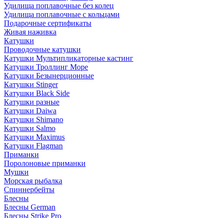
Удилища поплавочные без колец
Удилища поплавочные с кольцами
Подарочные сертификаты
Живая наживка
Катушки
Проводочные катушки
Катушки Мультипликаторные кастинг
Катушки Троллинг Море
Катушки Безынерционные
Катушки Stinger
Катушки Black Side
Катушки разные
Катушки Daiwa
Катушки Shimano
Катушки Salmo
Катушки Maximus
Катушки Flagman
Приманки
Поролоновые приманки
Мушки
Морская рыбалка
Спиннербейты
Блесны
Блесны German
Блесны Strike Pro