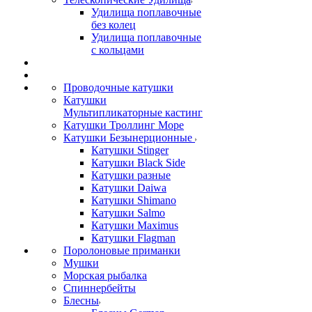
Удилища поплавочные
без колец
Удилища поплавочные
с кольцами
Проводочные катушки
Катушки
Мультипликаторные кастинг
Катушки Троллинг Море
Катушки Безынерционные
Катушки Stinger
Катушки Black Side
Катушки разные
Катушки Daiwa
Катушки Shimano
Катушки Salmo
Катушки Maximus
Катушки Flagman
Поролоновые приманки
Мушки
Морская рыбалка
Спиннербейты
Блесны