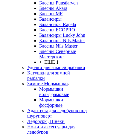
Блесны Puustjarven
Блесны Akara
Блесны MF
Балансиры
Балансиры Rapala
Блесны ECOPRO
Балансиры Lucky John
Балансиры Nils-Master
Блесны Nils Master
Блесны Северные
Мастерские
+ ЕЩЕ 1
Удочки для зимней рыбалки
Катушки для зимней
рыбалки
Зимние Мормышки
Мормышки
вольфрамовые
Мормышки
фосфорные
Адаптеры для ледобуров под
шуруповерт
Ледобуры, Шнеки
Ножи и аксессуары для
ледобуров