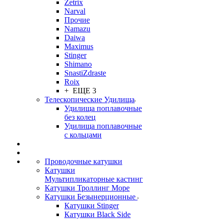
Zetrix
Narval
Прочие
Namazu
Daiwa
Maximus
Stinger
Shimano
SnastiZdraste
Roix
+ ЕЩЕ 3
Телескопические Удилища
Удилища поплавочные
без колец
Удилища поплавочные
с кольцами
Проводочные катушки
Катушки
Мультипликаторные кастинг
Катушки Троллинг Море
Катушки Безынерционные
Катушки Stinger
Катушки Black Side