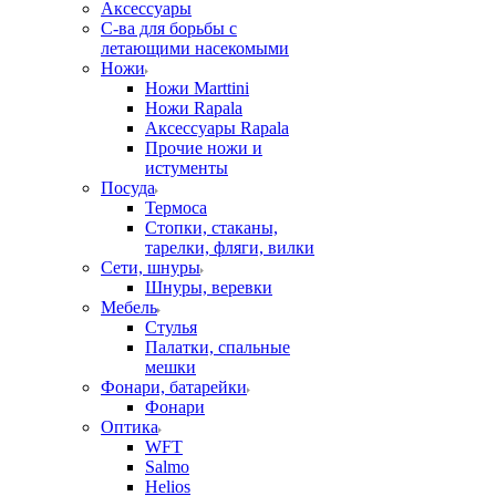
Аксессуары
С-ва для борьбы с
летающими насекомыми
Ножи
Ножи Marttini
Ножи Rapala
Аксессуары Rapala
Прочие ножи и
истументы
Посуда
Термоса
Стопки, стаканы,
тарелки, фляги, вилки
Сети, шнуры
Шнуры, веревки
Мебель
Стулья
Палатки, спальные
мешки
Фонари, батарейки
Фонари
Оптика
WFT
Salmo
Helios