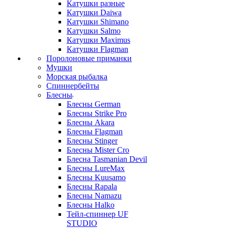
Катушки разные
Катушки Daiwa
Катушки Shimano
Катушки Salmo
Катушки Maximus
Катушки Flagman
Поролоновые приманки
Мушки
Морская рыбалка
Спиннербейты
Блесны
Блесны German
Блесны Strike Pro
Блесны Akara
Блесны Flagman
Блесны Stinger
Блесны Mister Cro
Блесна Tasmanian Devil
Блесны LureMax
Блесны Kuusamo
Блесны Rapala
Блесны Namazu
Блесны Halko
Тейл-спиннер UF
STUDIO