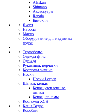
Alaskan
Shimano
Аксессуары
Rapala
Бинокли
Якоря
Насосы
Масло
Оборудование для надувных
лодок
Термобелье
Одежда флис
Одежда
Рукавицы, перчатки
Костюмы зимние
Носки
Носки Lorpen
Шапки, кепки
Кепки утепленные,
шапки
Кепки, панамы
Костюмы ХСН
Каны Ведра
Коробки