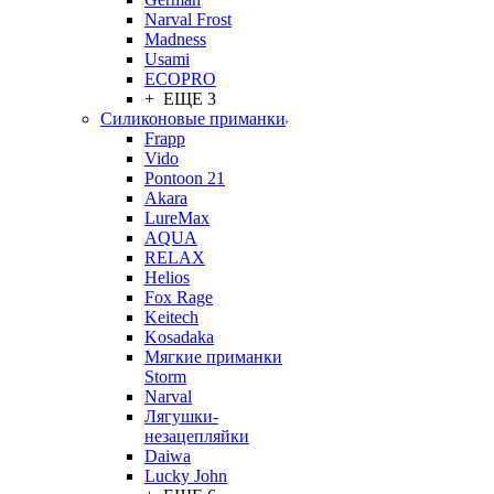
Narval Frost
Madness
Usami
ECOPRO
+ ЕЩЕ 3
Силиконовые приманки
Frapp
Vido
Pontoon 21
Akara
LureMax
AQUA
RELAX
Helios
Fox Rage
Keitech
Kosadaka
Мягкие приманки
Storm
Narval
Лягушки-
незацепляйки
Daiwa
Lucky John