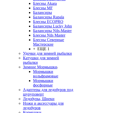
Блесны Akara
Блесны MF
Балансиры
Балансиры Rapala
Блесны ECOPRO
Балансиры Lucky John
Балансиры Nils-Master
Блесны Nils Master
Блесны Северные
Мастерские
+ ЕЩЕ 1
Удочки для зимней рыбалки
Катушки для зимней
рыбалки
Зимние Мормышки
Мормышки
вольфрамовые
Мормышки
фосфорные
Адаптеры для ледобуров под
шуруповерт
Ледобуры, Шнеки
Ножи и аксессуары для
ледобуров
Кормушки