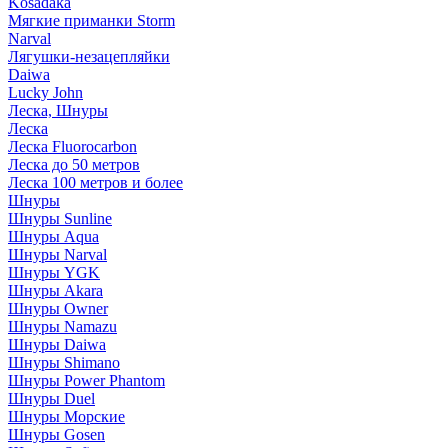
Kosadaka
Мягкие приманки Storm
Narval
Лягушки-незацепляйки
Daiwa
Lucky John
Леска, Шнуры
Леска
Леска Fluorocarbon
Леска до 50 метров
Леска 100 метров и более
Шнуры
Шнуры Sunline
Шнуры Aqua
Шнуры Narval
Шнуры YGK
Шнуры Akara
Шнуры Owner
Шнуры Namazu
Шнуры Daiwa
Шнуры Shimano
Шнуры Power Phantom
Шнуры Duel
Шнуры Морские
Шнуры Gosen