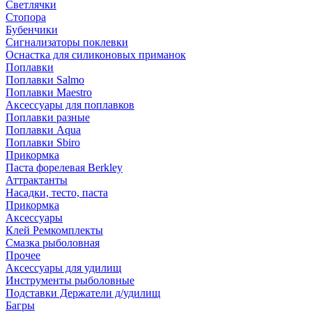
Светлячки
Стопора
Бубенчики
Сигнализаторы поклевки
Оснастка для силиконовых приманок
Поплавки
Поплавки Salmo
Поплавки Maestro
Аксессуары для поплавков
Поплавки разные
Поплавки Aqua
Поплавки Sbiro
Прикормка
Паста форелевая Berkley
Аттрактанты
Насадки, тесто, паста
Прикормка
Аксессуары
Клей Ремкомплекты
Смазка рыболовная
Прочее
Аксессуары для удилищ
Инструменты рыболовные
Подставки Держатели д/удилищ
Багры