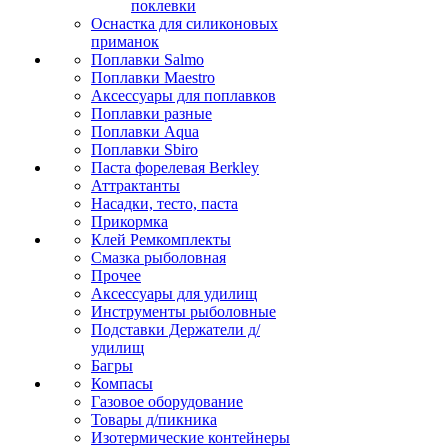
поклевки
Оснастка для силиконовых
приманок
Поплавки Salmo
Поплавки Maestro
Аксессуары для поплавков
Поплавки разные
Поплавки Aqua
Поплавки Sbiro
Паста форелевая Berkley
Аттрактанты
Насадки, тесто, паста
Прикормка
Клей Ремкомплекты
Смазка рыболовная
Прочее
Аксессуары для удилищ
Инструменты рыболовные
Подставки Держатели д/
удилищ
Багры
Компасы
Газовое оборудование
Товары д/пикника
Изотермические контейнеры