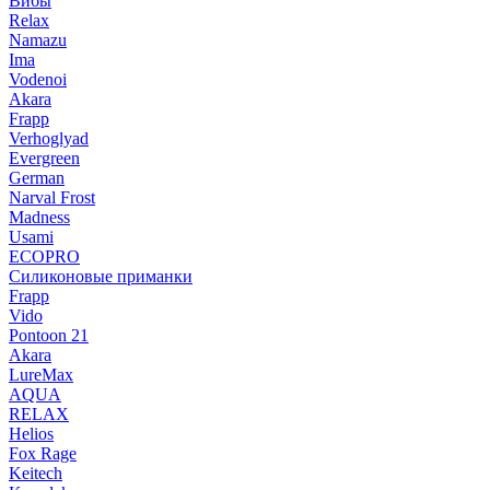
Вибы
Relax
Namazu
Ima
Vodenoi
Akara
Frapp
Verhoglyad
Evergreen
German
Narval Frost
Madness
Usami
ECOPRO
Силиконовые приманки
Frapp
Vido
Pontoon 21
Akara
LureMax
AQUA
RELAX
Helios
Fox Rage
Keitech