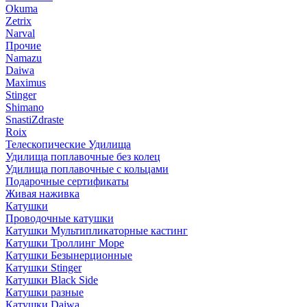
Okuma
Zetrix
Narval
Прочие
Namazu
Daiwa
Maximus
Stinger
Shimano
SnastiZdraste
Roix
Телескопические Удилища
Удилища поплавочные без колец
Удилища поплавочные с кольцами
Подарочные сертификаты
Живая наживка
Катушки
Проводочные катушки
Катушки Мультипликаторные кастинг
Катушки Троллинг Море
Катушки Безынерционные
Катушки Stinger
Катушки Black Side
Катушки разные
Катушки Daiwa