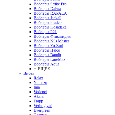
Воблеры Strike Pro
Воблеры Daiwa
Воблеры RAPALA
Воблеры Jackall
Воблеры Pradco
Воблеры Kosadaka
Воблеры P21
Воблеры Финляндия
Воблеры Nils Master
Воблеры Yo-Zuri
Воблеры Halco
Воблеры Bandit
Воблеры LureMax
Воблеры Aqua
+ ЕЩЕ 9
Вибы
Relax
Namazu
Ima
Vodenoi
Akara
Frapp
Verhoglyad
Evergreen
German