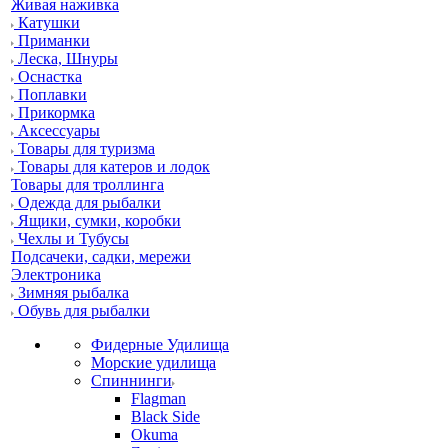
Живая наживка
Катушки
Приманки
Леска, Шнуры
Оснастка
Поплавки
Прикормка
Аксессуары
Товары для туризма
Товары для катеров и лодок
Товары для троллинга
Одежда для рыбалки
Ящики, сумки, коробки
Чехлы и Тубусы
Подсачеки, садки, мережи
Электроника
Зимняя рыбалка
Обувь для рыбалки
Фидерные Удилища
Морские удилища
Спиннинги
Flagman
Black Side
Okuma