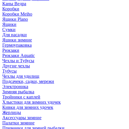
Каны Ведра
Коробки
Коробки Meiho
Ящики Plano
Ящики
Сумки
Для насадки
Ящики зимние
Гермоупаковка
Рюкзаки
Рюкзаки Aquatic
Чехлы и Тубусы
Другие чехлы
Тубусы
Чехлы для удилищ
Подсачеки, садки, мережи
Электроника
Зимняя рыбалка
Тройники с каплей
Хлыстики для зимних удочек
Кивки для зимних удочек
Жерлицы
Аксессуары зимние
Палатки зимние
Приманки для зимней рыбалки