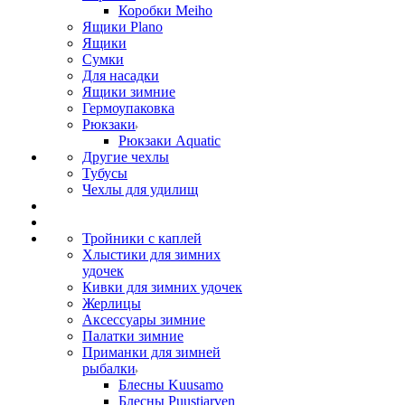
Коробки Meiho
Ящики Plano
Ящики
Сумки
Для насадки
Ящики зимние
Гермоупаковка
Рюкзаки
Рюкзаки Aquatic
Другие чехлы
Тубусы
Чехлы для удилищ
Тройники с каплей
Хлыстики для зимних
удочек
Кивки для зимних удочек
Жерлицы
Аксессуары зимние
Палатки зимние
Приманки для зимней
рыбалки
Блесны Kuusamo
Блесны Puustjarven