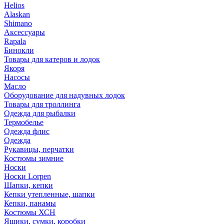
Helios
Alaskan
Shimano
Аксессуары
Rapala
Бинокли
Товары для катеров и лодок
Якоря
Насосы
Масло
Оборудование для надувных лодок
Товары для троллинга
Одежда для рыбалки
Термобелье
Одежда флис
Одежда
Рукавицы, перчатки
Костюмы зимние
Носки
Носки Lorpen
Шапки, кепки
Кепки утепленные, шапки
Кепки, панамы
Костюмы ХСН
Ящики, сумки, коробки