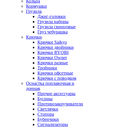
Кольца
Кормушки
Грузила
Джиг-головки
Грузила наборы
Грузила свинцовые
Груз чебурашка
Крючки
Крючки Saikyo
Крючки двойники
Крючки RYOBI
Крючки Owner
Крючки разные
Тройники
Крючки офсетные
Крючки с поводком
Оснастка поплавочная и
донная
Прочие аксессуары
Бусины
Противозакручиватели
Светлячки
Стопора
Бубенчики
Сигнализаторы