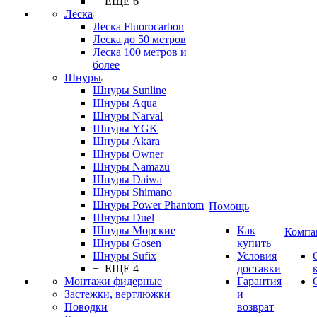
+ ЕЩЕ 6
Леска
Леска Fluorocarbon
Леска до 50 метров
Леска 100 метров и
более
Шнуры
Шнуры Sunline
Шнуры Aqua
Шнуры Narval
Шнуры YGK
Шнуры Akara
Шнуры Owner
Шнуры Namazu
Шнуры Daiwa
Шнуры Shimano
Шнуры Power Phantom
Помощь
Шнуры Duel
Шнуры Морские
Как
Компа
Шнуры Gosen
купить
Шнуры Sufix
Условия
+ ЕЩЕ 4
доставки
Монтажи фидерные
Гарантия
Застежки, вертлюжки
и
Поводки
возврат