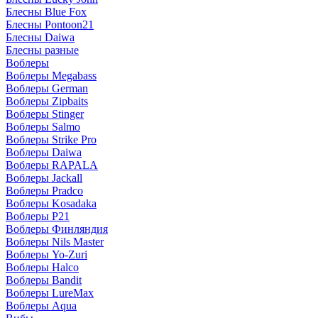
Блесны Blue Fox
Блесны Pontoon21
Блесны Daiwa
Блесны разные
Воблеры
Воблеры Megabass
Воблеры German
Воблеры Zipbaits
Воблеры Stinger
Воблеры Salmo
Воблеры Strike Pro
Воблеры Daiwa
Воблеры RAPALA
Воблеры Jackall
Воблеры Pradco
Воблеры Kosadaka
Воблеры P21
Воблеры Финляндия
Воблеры Nils Master
Воблеры Yo-Zuri
Воблеры Halco
Воблеры Bandit
Воблеры LureMax
Воблеры Aqua