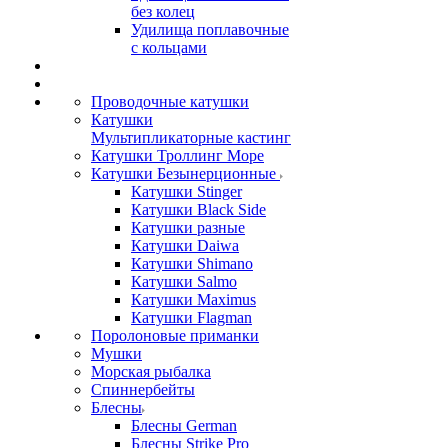
без колец
Удилища поплавочные
с кольцами
Проводочные катушки
Катушки
Мультипликаторные кастинг
Катушки Троллинг Море
Катушки Безынерционные
Катушки Stinger
Катушки Black Side
Катушки разные
Катушки Daiwa
Катушки Shimano
Катушки Salmo
Катушки Maximus
Катушки Flagman
Поролоновые приманки
Мушки
Морская рыбалка
Спиннербейты
Блесны
Блесны German
Блесны Strike Pro