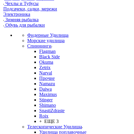
Чехлы и Тубусы
Подсачеки, садки, мережи
Электроника
Зимняя рыбалка
Обувь для рыбалки
Фидерные Удилища
Морские удилища
Спиннинги
Flagman
Black Side
Okuma
Zetrix
Narval
Прочие
Namazu
Daiwa
Maximus
Stinger
Shimano
SnastiZdraste
Roix
+ ЕЩЕ 3
Телескопические Удилища
Удилища поплавочные