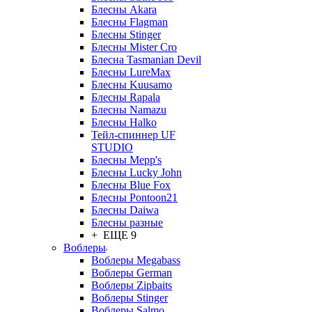
Блесны Akara
Блесны Flagman
Блесны Stinger
Блесны Mister Cro
Блесна Tasmanian Devil
Блесны LureMax
Блесны Kuusamo
Блесны Rapala
Блесны Namazu
Блесны Halko
Тейл-спиннер UF
STUDIO
Блесны Mepp's
Блесны Lucky John
Блесны Blue Fox
Блесны Pontoon21
Блесны Daiwa
Блесны разные
+ ЕЩЕ 9
Воблеры
Воблеры Megabass
Воблеры German
Воблеры Zipbaits
Воблеры Stinger
Воблеры Salmo