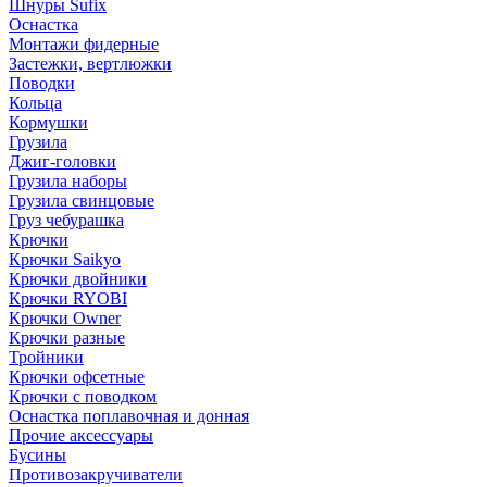
Шнуры Sufix
Оснастка
Монтажи фидерные
Застежки, вертлюжки
Поводки
Кольца
Кормушки
Грузила
Джиг-головки
Грузила наборы
Грузила свинцовые
Груз чебурашка
Крючки
Крючки Saikyo
Крючки двойники
Крючки RYOBI
Крючки Owner
Крючки разные
Тройники
Крючки офсетные
Крючки с поводком
Оснастка поплавочная и донная
Прочие аксессуары
Бусины
Противозакручиватели