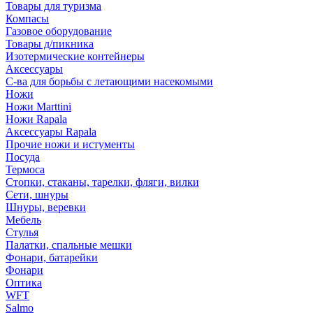
Товары для туризма
Компасы
Газовое оборудование
Товары д/пикника
Изотермические контейнеры
Аксессуары
С-ва для борьбы с летающими насекомыми
Ножи
Ножи Marttini
Ножи Rapala
Аксессуары Rapala
Прочие ножи и истументы
Посуда
Термоса
Стопки, стаканы, тарелки, фляги, вилки
Сети, шнуры
Шнуры, веревки
Мебель
Стулья
Палатки, спальные мешки
Фонари, батарейки
Фонари
Оптика
WFT
Salmo