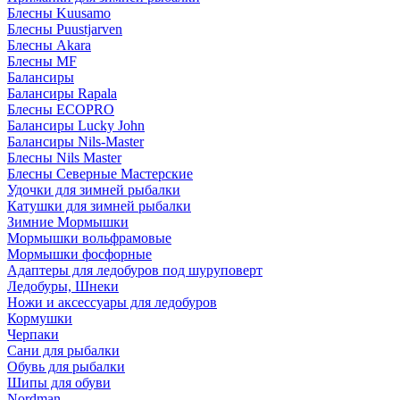
Блесны Kuusamo
Блесны Puustjarven
Блесны Akara
Блесны MF
Балансиры
Балансиры Rapala
Блесны ECOPRO
Балансиры Lucky John
Балансиры Nils-Master
Блесны Nils Master
Блесны Северные Мастерские
Удочки для зимней рыбалки
Катушки для зимней рыбалки
Зимние Мормышки
Мормышки вольфрамовые
Мормышки фосфорные
Адаптеры для ледобуров под шуруповерт
Ледобуры, Шнеки
Ножи и аксессуары для ледобуров
Кормушки
Черпаки
Сани для рыбалки
Обувь для рыбалки
Шипы для обуви
Nordman