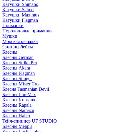
Катушки Shimano
Катушки Salmo
Катушки Maximus
Катушки Flagman
Приманки
Поролоновые приманки
Мушки
Морская рыбалка
Спиннербейты
Блесны
Блесны German
Блесны Strike Pro
Блесны Akara
Блесны Flagman
Блесны Stinger
Блесны Mister Cro
Блесна Tasmanian Devil
Блесны LureMax
Блесны Kuusamo
Блесны Rapala
Блесны Namazu
Блесны Halko
Тейл-спиннер UF STUDIO
Блесны Mepp's
Блесны Lucky John