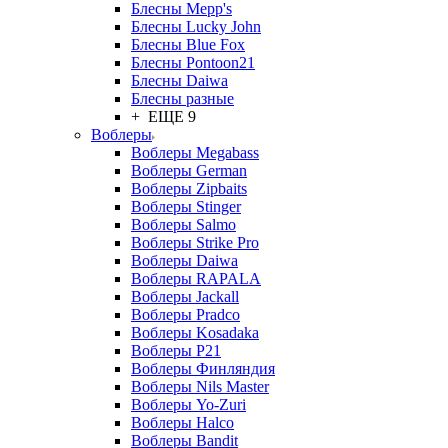
Блесны Mepp's
Блесны Lucky John
Блесны Blue Fox
Блесны Pontoon21
Блесны Daiwa
Блесны разные
+ ЕЩЕ 9
Воблеры
Воблеры Megabass
Воблеры German
Воблеры Zipbaits
Воблеры Stinger
Воблеры Salmo
Воблеры Strike Pro
Воблеры Daiwa
Воблеры RAPALA
Воблеры Jackall
Воблеры Pradco
Воблеры Kosadaka
Воблеры P21
Воблеры Финляндия
Воблеры Nils Master
Воблеры Yo-Zuri
Воблеры Halco
Воблеры Bandit