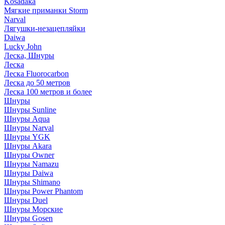
Kosadaka
Мягкие приманки Storm
Narval
Лягушки-незацепляйки
Daiwa
Lucky John
Леска, Шнуры
Леска
Леска Fluorocarbon
Леска до 50 метров
Леска 100 метров и более
Шнуры
Шнуры Sunline
Шнуры Aqua
Шнуры Narval
Шнуры YGK
Шнуры Akara
Шнуры Owner
Шнуры Namazu
Шнуры Daiwa
Шнуры Shimano
Шнуры Power Phantom
Шнуры Duel
Шнуры Морские
Шнуры Gosen