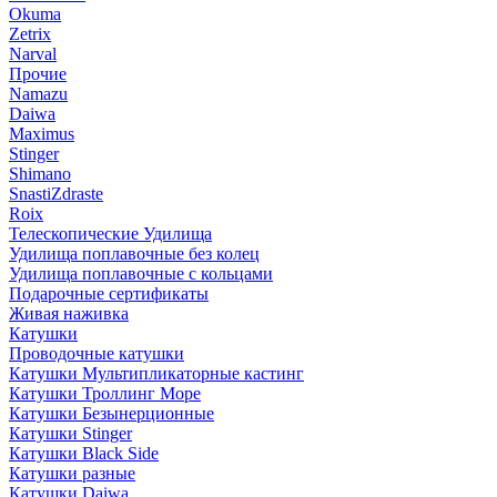
Okuma
Zetrix
Narval
Прочие
Namazu
Daiwa
Maximus
Stinger
Shimano
SnastiZdraste
Roix
Телескопические Удилища
Удилища поплавочные без колец
Удилища поплавочные с кольцами
Подарочные сертификаты
Живая наживка
Катушки
Проводочные катушки
Катушки Мультипликаторные кастинг
Катушки Троллинг Море
Катушки Безынерционные
Катушки Stinger
Катушки Black Side
Катушки разные
Катушки Daiwa