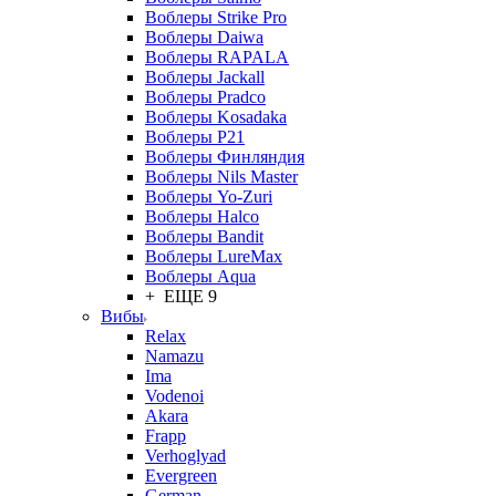
Воблеры Strike Pro
Воблеры Daiwa
Воблеры RAPALA
Воблеры Jackall
Воблеры Pradco
Воблеры Kosadaka
Воблеры P21
Воблеры Финляндия
Воблеры Nils Master
Воблеры Yo-Zuri
Воблеры Halco
Воблеры Bandit
Воблеры LureMax
Воблеры Aqua
+ ЕЩЕ 9
Вибы
Relax
Namazu
Ima
Vodenoi
Akara
Frapp
Verhoglyad
Evergreen
German