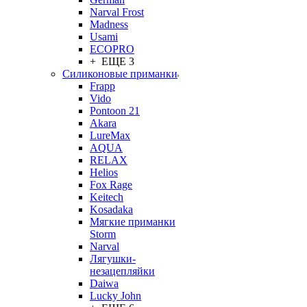
Narval Frost
Madness
Usami
ECOPRO
+ ЕЩЕ 3
Силиконовые приманки
Frapp
Vido
Pontoon 21
Akara
LureMax
AQUA
RELAX
Helios
Fox Rage
Keitech
Kosadaka
Мягкие приманки
Storm
Narval
Лягушки-
незацепляйки
Daiwa
Lucky John