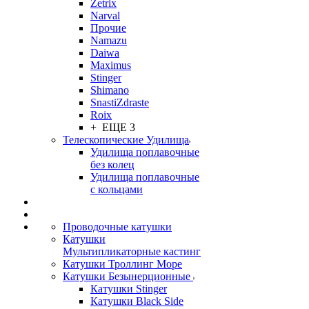
Zetrix
Narval
Прочие
Namazu
Daiwa
Maximus
Stinger
Shimano
SnastiZdraste
Roix
+ ЕЩЕ 3
Телескопические Удилища
Удилища поплавочные
без колец
Удилища поплавочные
с кольцами
Проводочные катушки
Катушки
Мультипликаторные кастинг
Катушки Троллинг Море
Катушки Безынерционные
Катушки Stinger
Катушки Black Side