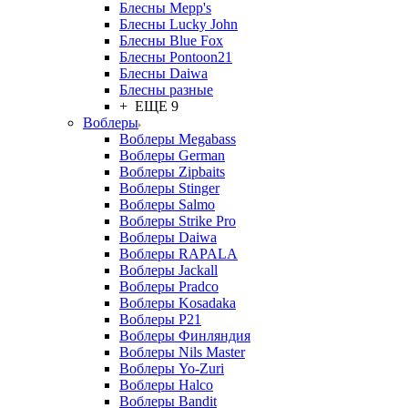
Блесны Mepp's
Блесны Lucky John
Блесны Blue Fox
Блесны Pontoon21
Блесны Daiwa
Блесны разные
+ ЕЩЕ 9
Воблеры
Воблеры Megabass
Воблеры German
Воблеры Zipbaits
Воблеры Stinger
Воблеры Salmo
Воблеры Strike Pro
Воблеры Daiwa
Воблеры RAPALA
Воблеры Jackall
Воблеры Pradco
Воблеры Kosadaka
Воблеры P21
Воблеры Финляндия
Воблеры Nils Master
Воблеры Yo-Zuri
Воблеры Halco
Воблеры Bandit