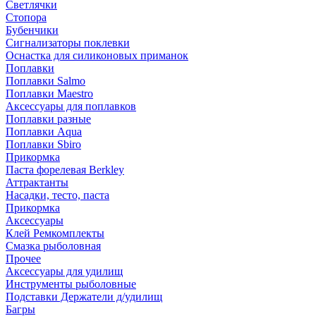
Светлячки
Стопора
Бубенчики
Сигнализаторы поклевки
Оснастка для силиконовых приманок
Поплавки
Поплавки Salmo
Поплавки Maestro
Аксессуары для поплавков
Поплавки разные
Поплавки Aqua
Поплавки Sbiro
Прикормка
Паста форелевая Berkley
Аттрактанты
Насадки, тесто, паста
Прикормка
Аксессуары
Клей Ремкомплекты
Смазка рыболовная
Прочее
Аксессуары для удилищ
Инструменты рыболовные
Подставки Держатели д/удилищ
Багры