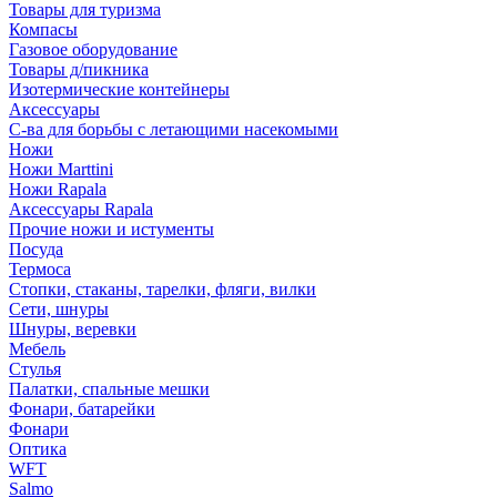
Товары для туризма
Компасы
Газовое оборудование
Товары д/пикника
Изотермические контейнеры
Аксессуары
С-ва для борьбы с летающими насекомыми
Ножи
Ножи Marttini
Ножи Rapala
Аксессуары Rapala
Прочие ножи и истументы
Посуда
Термоса
Стопки, стаканы, тарелки, фляги, вилки
Сети, шнуры
Шнуры, веревки
Мебель
Стулья
Палатки, спальные мешки
Фонари, батарейки
Фонари
Оптика
WFT
Salmo