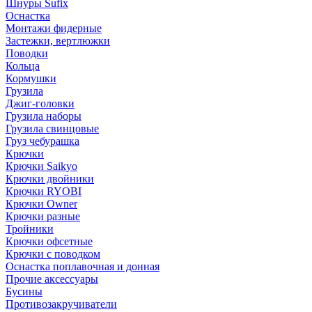
Шнуры Sufix
Оснастка
Монтажи фидерные
Застежки, вертлюжки
Поводки
Кольца
Кормушки
Грузила
Джиг-головки
Грузила наборы
Грузила свинцовые
Груз чебурашка
Крючки
Крючки Saikyo
Крючки двойники
Крючки RYOBI
Крючки Owner
Крючки разные
Тройники
Крючки офсетные
Крючки с поводком
Оснастка поплавочная и донная
Прочие аксессуары
Бусины
Противозакручиватели