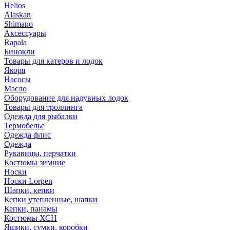
Helios
Alaskan
Shimano
Аксессуары
Rapala
Бинокли
Товары для катеров и лодок
Якоря
Насосы
Масло
Оборудование для надувных лодок
Товары для троллинга
Одежда для рыбалки
Термобелье
Одежда флис
Одежда
Рукавицы, перчатки
Костюмы зимние
Носки
Носки Lorpen
Шапки, кепки
Кепки утепленные, шапки
Кепки, панамы
Костюмы ХСН
Ящики, сумки, коробки