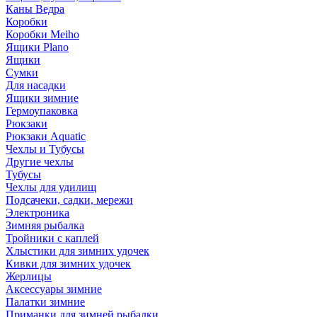
Каны Ведра
Коробки
Коробки Meiho
Ящики Plano
Ящики
Сумки
Для насадки
Ящики зимние
Гермоупаковка
Рюкзаки
Рюкзаки Aquatic
Чехлы и Тубусы
Другие чехлы
Тубусы
Чехлы для удилищ
Подсачеки, садки, мережи
Электроника
Зимняя рыбалка
Тройники с каплей
Хлыстики для зимних удочек
Кивки для зимних удочек
Жерлицы
Аксессуары зимние
Палатки зимние
Приманки для зимней рыбалки