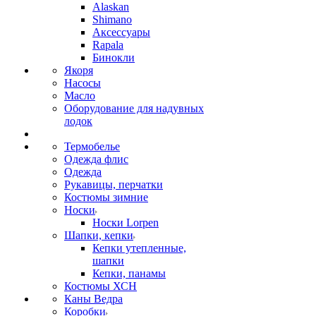
Alaskan
Shimano
Аксессуары
Rapala
Бинокли
Якоря
Насосы
Масло
Оборудование для надувных
лодок
Термобелье
Одежда флис
Одежда
Рукавицы, перчатки
Костюмы зимние
Носки
Носки Lorpen
Шапки, кепки
Кепки утепленные,
шапки
Кепки, панамы
Костюмы ХСН
Каны Ведра
Коробки