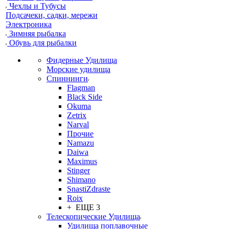
Чехлы и Тубусы
Подсачеки, садки, мережи
Электроника
Зимняя рыбалка
Обувь для рыбалки
Фидерные Удилища
Морские удилища
Спиннинги
Flagman
Black Side
Okuma
Zetrix
Narval
Прочие
Namazu
Daiwa
Maximus
Stinger
Shimano
SnastiZdraste
Roix
+ ЕЩЕ 3
Телескопические Удилища
Удилища поплавочные