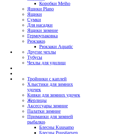
Коробки Meiho
Ящики Plano
Ящики
Сумки
Для насадки
Ящики зимние
Гермоупаковка
Рюкзаки
Рюкзаки Aquatic
Другие чехлы
Тубусы
Чехлы для удилищ
Тройники с каплей
Хлыстики для зимних
удочек
Кивки для зимних удочек
Жерлицы
Аксессуары зимние
Палатки зимние
Приманки для зимней
рыбалки
Блесны Kuusamo
Блесны Puustjarven