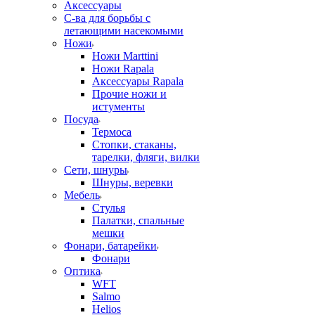
Аксессуары
С-ва для борьбы с
летающими насекомыми
Ножи
Ножи Marttini
Ножи Rapala
Аксессуары Rapala
Прочие ножи и
истументы
Посуда
Термоса
Стопки, стаканы,
тарелки, фляги, вилки
Сети, шнуры
Шнуры, веревки
Мебель
Стулья
Палатки, спальные
мешки
Фонари, батарейки
Фонари
Оптика
WFT
Salmo
Helios