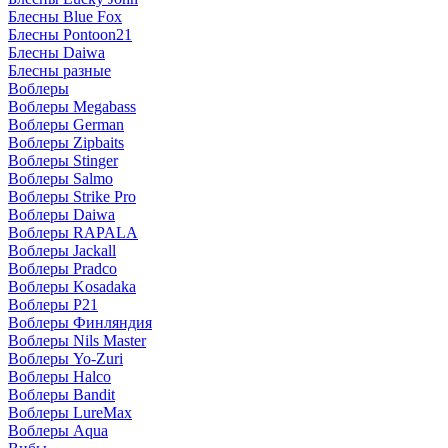
Блесны Blue Fox
Блесны Pontoon21
Блесны Daiwa
Блесны разные
Воблеры
Воблеры Megabass
Воблеры German
Воблеры Zipbaits
Воблеры Stinger
Воблеры Salmo
Воблеры Strike Pro
Воблеры Daiwa
Воблеры RAPALA
Воблеры Jackall
Воблеры Pradco
Воблеры Kosadaka
Воблеры P21
Воблеры Финляндия
Воблеры Nils Master
Воблеры Yo-Zuri
Воблеры Halco
Воблеры Bandit
Воблеры LureMax
Воблеры Aqua