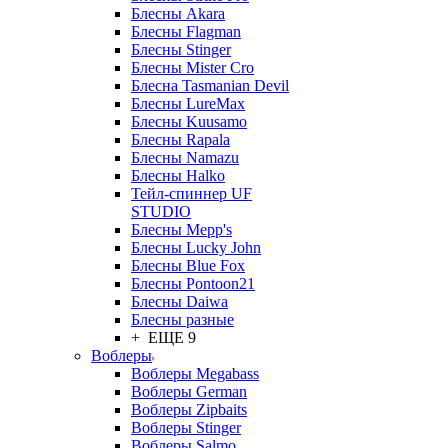
Блесны Akara
Блесны Flagman
Блесны Stinger
Блесны Mister Cro
Блесна Tasmanian Devil
Блесны LureMax
Блесны Kuusamo
Блесны Rapala
Блесны Namazu
Блесны Halko
Тейл-спиннер UF
STUDIO
Блесны Mepp's
Блесны Lucky John
Блесны Blue Fox
Блесны Pontoon21
Блесны Daiwa
Блесны разные
+ ЕЩЕ 9
Воблеры
Воблеры Megabass
Воблеры German
Воблеры Zipbaits
Воблеры Stinger
Воблеры Salmo