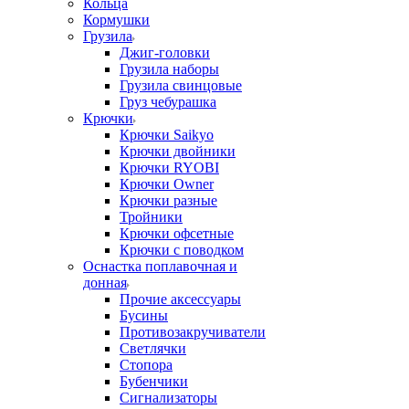
Кольца
Кормушки
Грузила
Джиг-головки
Грузила наборы
Грузила свинцовые
Груз чебурашка
Крючки
Крючки Saikyo
Крючки двойники
Крючки RYOBI
Крючки Owner
Крючки разные
Тройники
Крючки офсетные
Крючки с поводком
Оснастка поплавочная и
донная
Прочие аксессуары
Бусины
Противозакручиватели
Светлячки
Стопора
Бубенчики
Сигнализаторы