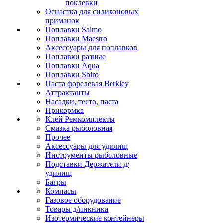
поклевки
Оснастка для силиконовых
приманок
Поплавки Salmo
Поплавки Maestro
Аксессуары для поплавков
Поплавки разные
Поплавки Aqua
Поплавки Sbiro
Паста форелевая Berkley
Аттрактанты
Насадки, тесто, паста
Прикормка
Клей Ремкомплекты
Смазка рыболовная
Прочее
Аксессуары для удилищ
Инструменты рыболовные
Подставки Держатели д/
удилищ
Багры
Компасы
Газовое оборудование
Товары д/пикника
Изотермические контейнеры