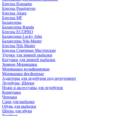
Блесны Kuusamo
Блесны Puustjarven
Блесны Akara
Блесны MF
Балансиры
Балансиры Rapala
Блесны ECOPRO
Балансиры Lucky John
Балансиры Nils-Master
Блесны Nils Master
Блесны Северные Мастерские
Удочки для зимней рыбалки
Катушки для зимней рыбалки
Зимние Мормышки
Мормышки вольфрамовые
Мормышки фосфорные
Адаптеры для ледобуров под шуруповерт
Ледобуры, Шнеки
Ножи и аксессуары для ледобуров
Кормушки
Черпаки
Сани для рыбалки
Обувь для рыбалки
Шипы для обуви
Nordman