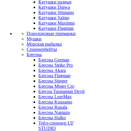
Катушки разные
Катушки Daiwa
Катушки Shimano
Катушки Salmo
Катушки Maximus
Катушки Flagman
Поролоновые приманки
Мушки
Морская рыбалка
Спиннербейты
Блесны
Блесны German
Блесны Strike Pro
Блесны Akara
Блесны Flagman
Блесны Stinger
Блесны Mister Cro
Блесна Tasmanian Devil
Блесны LureMax
Блесны Kuusamo
Блесны Rapala
Блесны Namazu
Блесны Halko
Тейл-спиннер UF
STUDIO