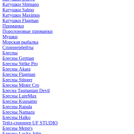
Катушки Shimano
Катушки Salmo
Катушки Maximus
Катушки Flagman
Приманки
Поролоновые приманки
Мушки
Морская рыбалка
Спиннербейты
Блесны
Блесны German
Блесны Strike Pro
Блесны Akara
Блесны Flagman
Блесны Stinger
Блесны Mister Cro
Блесна Tasmanian Devil
Блесны LureMax
Блесны Kuusamo
Блесны Rapala
Блесны Namazu
Блесны Halko
Тейл-спиннер UF STUDIO
Блесны Mepp's
Блесны Lucky John