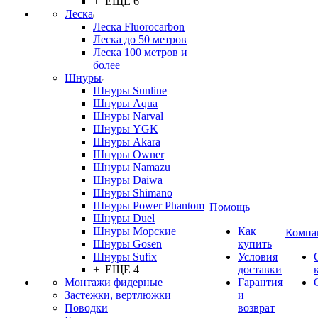
+ ЕЩЕ 6
Леска
Леска Fluorocarbon
Леска до 50 метров
Леска 100 метров и
более
Шнуры
Шнуры Sunline
Шнуры Aqua
Шнуры Narval
Шнуры YGK
Шнуры Akara
Шнуры Owner
Шнуры Namazu
Шнуры Daiwa
Шнуры Shimano
Шнуры Power Phantom
Помощь
Шнуры Duel
Шнуры Морские
Как
Компа
Шнуры Gosen
купить
Шнуры Sufix
Условия
+ ЕЩЕ 4
доставки
Монтажи фидерные
Гарантия
Застежки, вертлюжки
и
Поводки
возврат