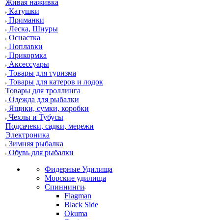
Живая наживка
Катушки
Приманки
Леска, Шнуры
Оснастка
Поплавки
Прикормка
Аксессуары
Товары для туризма
Товары для катеров и лодок
Товары для троллинга
Одежда для рыбалки
Ящики, сумки, коробки
Чехлы и Тубусы
Подсачеки, садки, мережи
Электроника
Зимняя рыбалка
Обувь для рыбалки
Фидерные Удилища
Морские удилища
Спиннинги
Flagman
Black Side
Okuma