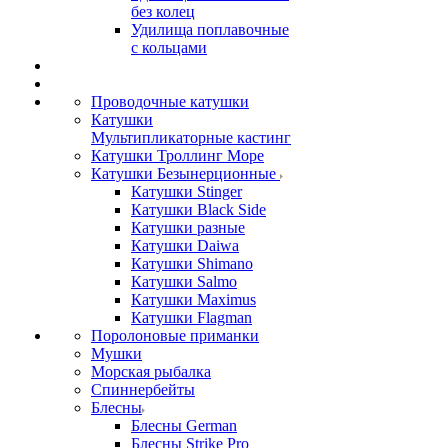
без колец
Удилища поплавочные
с кольцами
Проводочные катушки
Катушки
Мультипликаторные кастинг
Катушки Троллинг Море
Катушки Безынерционные
Катушки Stinger
Катушки Black Side
Катушки разные
Катушки Daiwa
Катушки Shimano
Катушки Salmo
Катушки Maximus
Катушки Flagman
Поролоновые приманки
Мушки
Морская рыбалка
Спиннербейты
Блесны
Блесны German
Блесны Strike Pro