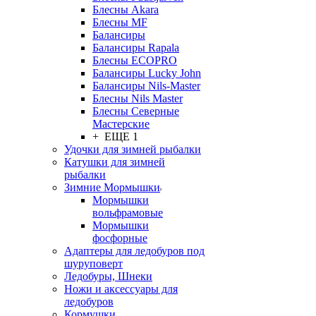
Блесны Akara
Блесны MF
Балансиры
Балансиры Rapala
Блесны ECOPRO
Балансиры Lucky John
Балансиры Nils-Master
Блесны Nils Master
Блесны Северные
Мастерские
+ ЕЩЕ 1
Удочки для зимней рыбалки
Катушки для зимней
рыбалки
Зимние Мормышки
Мормышки
вольфрамовые
Мормышки
фосфорные
Адаптеры для ледобуров под
шуруповерт
Ледобуры, Шнеки
Ножи и аксессуары для
ледобуров
Кормушки