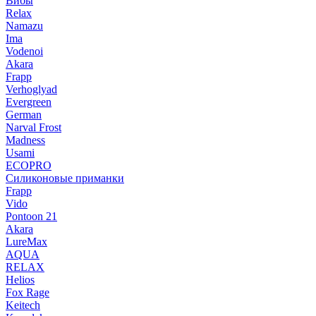
Вибы
Relax
Namazu
Ima
Vodenoi
Akara
Frapp
Verhoglyad
Evergreen
German
Narval Frost
Madness
Usami
ECOPRO
Силиконовые приманки
Frapp
Vido
Pontoon 21
Akara
LureMax
AQUA
RELAX
Helios
Fox Rage
Keitech