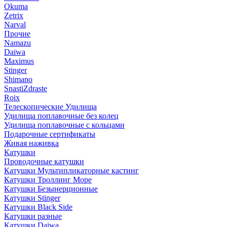
Okuma
Zetrix
Narval
Прочие
Namazu
Daiwa
Maximus
Stinger
Shimano
SnastiZdraste
Roix
Телескопические Удилища
Удилища поплавочные без колец
Удилища поплавочные с кольцами
Подарочные сертификаты
Живая наживка
Катушки
Проводочные катушки
Катушки Мультипликаторные кастинг
Катушки Троллинг Море
Катушки Безынерционные
Катушки Stinger
Катушки Black Side
Катушки разные
Катушки Daiwa