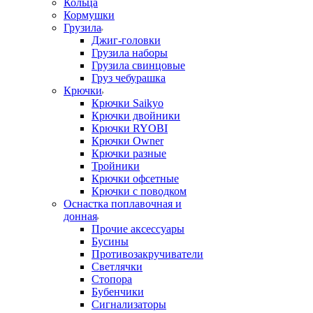
Кольца
Кормушки
Грузила
Джиг-головки
Грузила наборы
Грузила свинцовые
Груз чебурашка
Крючки
Крючки Saikyo
Крючки двойники
Крючки RYOBI
Крючки Owner
Крючки разные
Тройники
Крючки офсетные
Крючки с поводком
Оснастка поплавочная и
донная
Прочие аксессуары
Бусины
Противозакручиватели
Светлячки
Стопора
Бубенчики
Сигнализаторы