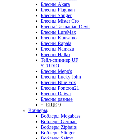
Блесны Akara
Блесны Flagman
Блесны Stinger
Блесны Mister Cro
Блесна Tasmanian Devil
Блесны LureMax
Блесны Kuusamo
Блесны Rapala
Блесны Namazu
Блесны Halko
Тейл-спиннер UF
STUDIO
Блесны Mepp's
Блесны Lucky John
Блесны Blue Fox
Блесны Pontoon21
Блесны Daiwa
Блесны разные
+ ЕЩЕ 9
Воблеры
Воблеры Megabass
Воблеры German
Воблеры Zipbaits
Воблеры Stinger
Воблеры Salmo