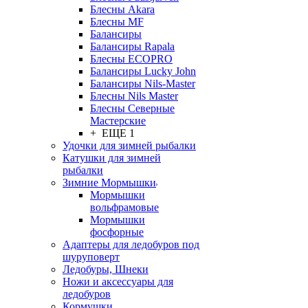
Блесны Akara
Блесны MF
Балансиры
Балансиры Rapala
Блесны ECOPRO
Балансиры Lucky John
Балансиры Nils-Master
Блесны Nils Master
Блесны Северные
Мастерские
+ ЕЩЕ 1
Удочки для зимней рыбалки
Катушки для зимней
рыбалки
Зимние Мормышки
Мормышки
вольфрамовые
Мормышки
фосфорные
Адаптеры для ледобуров под
шуруповерт
Ледобуры, Шнеки
Ножи и аксессуары для
ледобуров
Кормушки