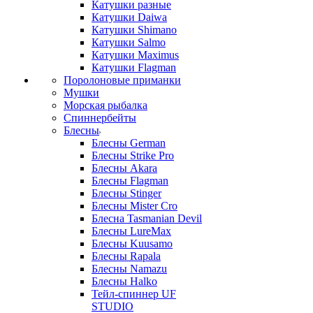
Катушки разные
Катушки Daiwa
Катушки Shimano
Катушки Salmo
Катушки Maximus
Катушки Flagman
Поролоновые приманки
Мушки
Морская рыбалка
Спиннербейты
Блесны
Блесны German
Блесны Strike Pro
Блесны Akara
Блесны Flagman
Блесны Stinger
Блесны Mister Cro
Блесна Tasmanian Devil
Блесны LureMax
Блесны Kuusamo
Блесны Rapala
Блесны Namazu
Блесны Halko
Тейл-спиннер UF
STUDIO