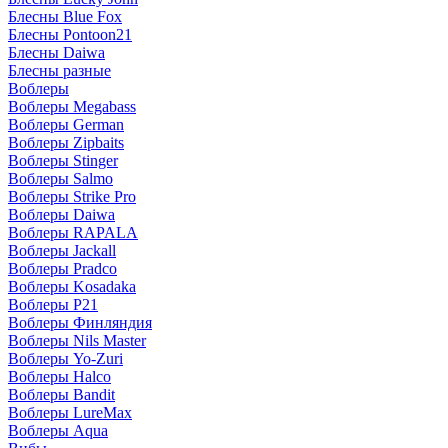
Блесны Blue Fox
Блесны Pontoon21
Блесны Daiwa
Блесны разные
Воблеры
Воблеры Megabass
Воблеры German
Воблеры Zipbaits
Воблеры Stinger
Воблеры Salmo
Воблеры Strike Pro
Воблеры Daiwa
Воблеры RAPALA
Воблеры Jackall
Воблеры Pradco
Воблеры Kosadaka
Воблеры P21
Воблеры Финляндия
Воблеры Nils Master
Воблеры Yo-Zuri
Воблеры Halco
Воблеры Bandit
Воблеры LureMax
Воблеры Aqua