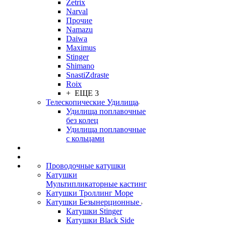
Zetrix
Narval
Прочие
Namazu
Daiwa
Maximus
Stinger
Shimano
SnastiZdraste
Roix
+ ЕЩЕ 3
Телескопические Удилища
Удилища поплавочные
без колец
Удилища поплавочные
с кольцами
Проводочные катушки
Катушки
Мультипликаторные кастинг
Катушки Троллинг Море
Катушки Безынерционные
Катушки Stinger
Катушки Black Side