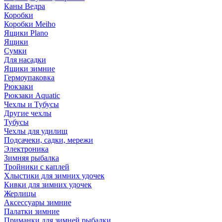
Каны Ведра
Коробки
Коробки Meiho
Ящики Plano
Ящики
Сумки
Для насадки
Ящики зимние
Гермоупаковка
Рюкзаки
Рюкзаки Aquatic
Чехлы и Тубусы
Другие чехлы
Тубусы
Чехлы для удилищ
Подсачеки, садки, мережи
Электроника
Зимняя рыбалка
Тройники с каплей
Хлыстики для зимних удочек
Кивки для зимних удочек
Жерлицы
Аксессуары зимние
Палатки зимние
Приманки для зимней рыбалки