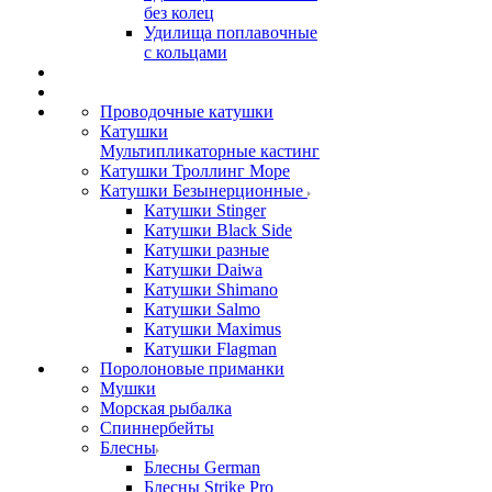
без колец
Удилища поплавочные
с кольцами
Проводочные катушки
Катушки
Мультипликаторные кастинг
Катушки Троллинг Море
Катушки Безынерционные
Катушки Stinger
Катушки Black Side
Катушки разные
Катушки Daiwa
Катушки Shimano
Катушки Salmo
Катушки Maximus
Катушки Flagman
Поролоновые приманки
Мушки
Морская рыбалка
Спиннербейты
Блесны
Блесны German
Блесны Strike Pro