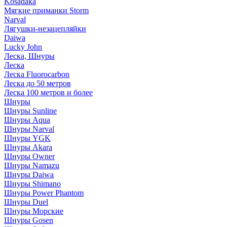
Kosadaka
Мягкие приманки Storm
Narval
Лягушки-незацепляйки
Daiwa
Lucky John
Леска, Шнуры
Леска
Леска Fluorocarbon
Леска до 50 метров
Леска 100 метров и более
Шнуры
Шнуры Sunline
Шнуры Aqua
Шнуры Narval
Шнуры YGK
Шнуры Akara
Шнуры Owner
Шнуры Namazu
Шнуры Daiwa
Шнуры Shimano
Шнуры Power Phantom
Шнуры Duel
Шнуры Морские
Шнуры Gosen