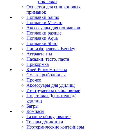
поклевки
Оснастка для силиконовых
приманок
Поплавки Salmo
Поплавки Maestro
Аксессуары для поплавков
Поплавки разные
Поплавки Aqua
Поплавки Sbiro
Паста форелевая Berkley
Аттрактанты
Насадки, тесто, паста
Прикормка
Клей Ремкомплекты
Смазка рыболовная
Прочее
Аксессуары для удилищ
Инструменты рыболовные
Подставки Держатели д/
удилищ
Багры
Компасы
Газовое оборудование
Товары д/пикника
Изотермические контейнеры