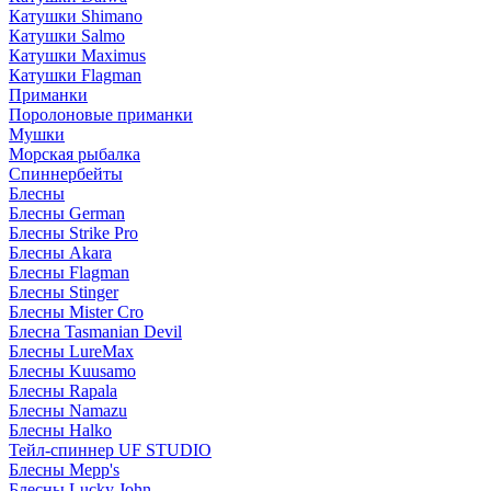
Катушки Shimano
Катушки Salmo
Катушки Maximus
Катушки Flagman
Приманки
Поролоновые приманки
Мушки
Морская рыбалка
Спиннербейты
Блесны
Блесны German
Блесны Strike Pro
Блесны Akara
Блесны Flagman
Блесны Stinger
Блесны Mister Cro
Блесна Tasmanian Devil
Блесны LureMax
Блесны Kuusamo
Блесны Rapala
Блесны Namazu
Блесны Halko
Тейл-спиннер UF STUDIO
Блесны Mepp's
Блесны Lucky John