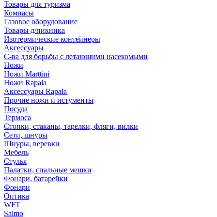
Товары для туризма
Компасы
Газовое оборудование
Товары д/пикника
Изотермические контейнеры
Аксессуары
С-ва для борьбы с летающими насекомыми
Ножи
Ножи Marttini
Ножи Rapala
Аксессуары Rapala
Прочие ножи и истументы
Посуда
Термоса
Стопки, стаканы, тарелки, фляги, вилки
Сети, шнуры
Шнуры, веревки
Мебель
Стулья
Палатки, спальные мешки
Фонари, батарейки
Фонари
Оптика
WFT
Salmo