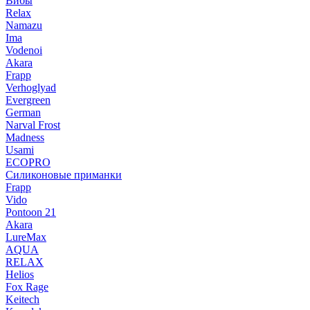
Вибы
Relax
Namazu
Ima
Vodenoi
Akara
Frapp
Verhoglyad
Evergreen
German
Narval Frost
Madness
Usami
ECOPRO
Силиконовые приманки
Frapp
Vido
Pontoon 21
Akara
LureMax
AQUA
RELAX
Helios
Fox Rage
Keitech