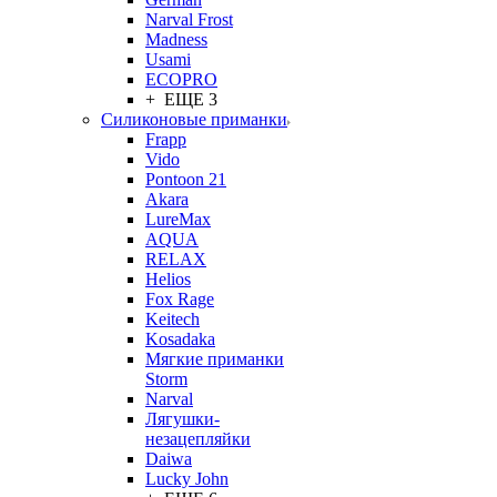
Narval Frost
Madness
Usami
ECOPRO
+ ЕЩЕ 3
Силиконовые приманки
Frapp
Vido
Pontoon 21
Akara
LureMax
AQUA
RELAX
Helios
Fox Rage
Keitech
Kosadaka
Мягкие приманки
Storm
Narval
Лягушки-
незацепляйки
Daiwa
Lucky John