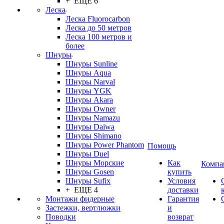
+ ЕЩЕ 6
Леска
Леска Fluorocarbon
Леска до 50 метров
Леска 100 метров и
более
Шнуры
Шнуры Sunline
Шнуры Aqua
Шнуры Narval
Шнуры YGK
Шнуры Akara
Шнуры Owner
Шнуры Namazu
Шнуры Daiwa
Шнуры Shimano
Шнуры Power Phantom
Помощь
Шнуры Duel
Шнуры Морские
Как
Компа
Шнуры Gosen
купить
Шнуры Sufix
Условия
+ ЕЩЕ 4
доставки
Монтажи фидерные
Гарантия
Застежки, вертлюжки
и
Поводки
возврат