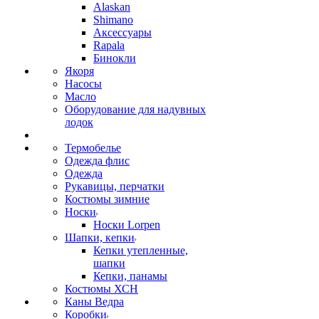
Alaskan
Shimano
Аксессуары
Rapala
Бинокли
Якоря
Насосы
Масло
Оборудование для надувных
лодок
Термобелье
Одежда флис
Одежда
Рукавицы, перчатки
Костюмы зимние
Носки
Носки Lorpen
Шапки, кепки
Кепки утепленные,
шапки
Кепки, панамы
Костюмы ХСН
Каны Ведра
Коробки