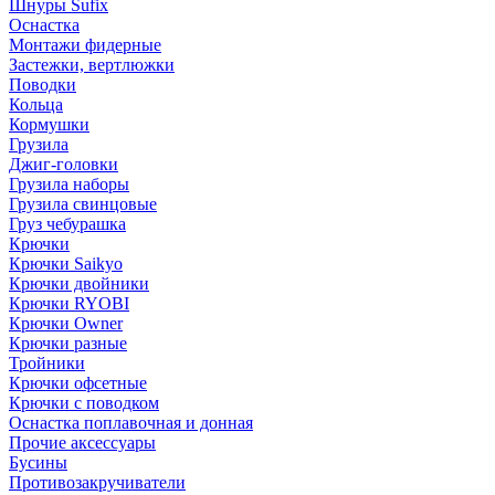
Шнуры Sufix
Оснастка
Монтажи фидерные
Застежки, вертлюжки
Поводки
Кольца
Кормушки
Грузила
Джиг-головки
Грузила наборы
Грузила свинцовые
Груз чебурашка
Крючки
Крючки Saikyo
Крючки двойники
Крючки RYOBI
Крючки Owner
Крючки разные
Тройники
Крючки офсетные
Крючки с поводком
Оснастка поплавочная и донная
Прочие аксессуары
Бусины
Противозакручиватели