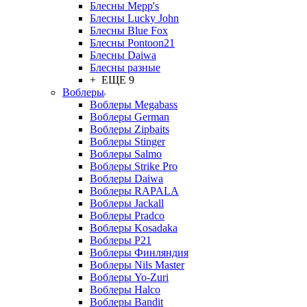
Блесны Mepp's
Блесны Lucky John
Блесны Blue Fox
Блесны Pontoon21
Блесны Daiwa
Блесны разные
+ ЕЩЕ 9
Воблеры
Воблеры Megabass
Воблеры German
Воблеры Zipbaits
Воблеры Stinger
Воблеры Salmo
Воблеры Strike Pro
Воблеры Daiwa
Воблеры RAPALA
Воблеры Jackall
Воблеры Pradco
Воблеры Kosadaka
Воблеры P21
Воблеры Финляндия
Воблеры Nils Master
Воблеры Yo-Zuri
Воблеры Halco
Воблеры Bandit