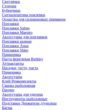
Светлячки
Стопора
Бубенчики
Сигнализаторы поклевки
Оснастка для силиконовых приманок
Поплавки
Поплавки Salmo
Поплавки Maestro
Аксессуары для поплавков
Поплавки разные
Поплавки Aqua
Поплавки Sbiro
Прикормка
Паста форелевая Berkley
Аттрактанты
Насадки, тесто, паста
Прикормка
Аксессуары
Клей Ремкомплекты
Смазка рыболовная
Прочее
Аксессуары для удилищ
Инструменты рыболовные
Подставки Держатели д/удилищ
Багры