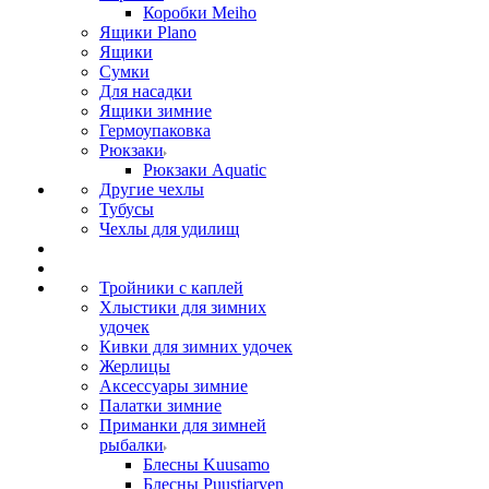
Коробки Meiho
Ящики Plano
Ящики
Сумки
Для насадки
Ящики зимние
Гермоупаковка
Рюкзаки
Рюкзаки Aquatic
Другие чехлы
Тубусы
Чехлы для удилищ
Тройники с каплей
Хлыстики для зимних
удочек
Кивки для зимних удочек
Жерлицы
Аксессуары зимние
Палатки зимние
Приманки для зимней
рыбалки
Блесны Kuusamo
Блесны Puustjarven