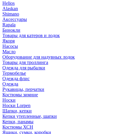
Helios
Alaskan
Shimano
Аксессуары
Rapala
Бинокли
Товары для катеров и лодок
Якоря
Насосы
Масло
Оборудование для надувных лодок
Товары для троллинга
Одежда для рыбалки
Термобелье
Одежда флис
Одежда
Рукавицы, перчатки
Костюмы зимние
Носки
Носки Lorpen
Шапки, кепки
Кепки утепленные, шапки
Кепки, панамы
Костюмы ХСН
Ящики, сумки, коробки