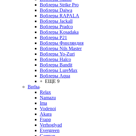
Воблеры Strike Pro
Воблеры Daiwa
Воблеры RAPALA
Воблеры Jackall
Воблеры Pradco
Воблеры Kosadaka
Воблеры P21
Воблеры Финляндия
Воблеры Nils Master
Воблеры Yo-Zuri
Воблеры Halco
Воблеры Bandit
Воблеры LureMax
Воблеры Aqua
+ ЕЩЕ 9
Вибы
Relax
Namazu
Ima
Vodenoi
Akara
Frapp
Verhoglyad
Evergreen
German