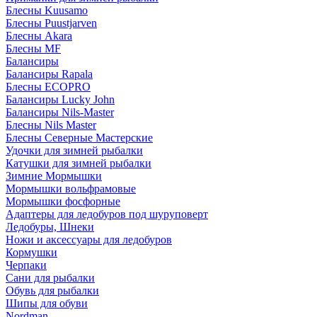
Блесны Kuusamo
Блесны Puustjarven
Блесны Akara
Блесны MF
Балансиры
Балансиры Rapala
Блесны ECOPRO
Балансиры Lucky John
Балансиры Nils-Master
Блесны Nils Master
Блесны Северные Мастерские
Удочки для зимней рыбалки
Катушки для зимней рыбалки
Зимние Мормышки
Мормышки вольфрамовые
Мормышки фосфорные
Адаптеры для ледобуров под шуруповерт
Ледобуры, Шнеки
Ножи и аксессуары для ледобуров
Кормушки
Черпаки
Сани для рыбалки
Обувь для рыбалки
Шипы для обуви
Nordman