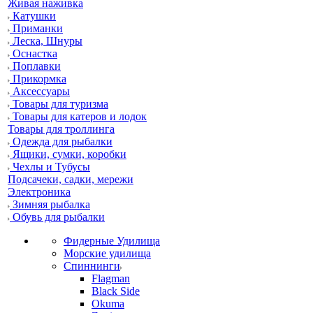
Живая наживка
Катушки
Приманки
Леска, Шнуры
Оснастка
Поплавки
Прикормка
Аксессуары
Товары для туризма
Товары для катеров и лодок
Товары для троллинга
Одежда для рыбалки
Ящики, сумки, коробки
Чехлы и Тубусы
Подсачеки, садки, мережи
Электроника
Зимняя рыбалка
Обувь для рыбалки
Фидерные Удилища
Морские удилища
Спиннинги
Flagman
Black Side
Okuma