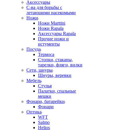
Аксессуары
С-ва для борьбы с
летающими насекомыми
Ножи
Ножи Marttini
Ножи Rapala
Аксессуары Rapala
Прочие ножи и
истументы
Посуда
Термоса
Стопки, стаканы,
тарелки, фляги, вилки
Сети, шнуры
Шнуры, веревки
Мебель
Стулья
Палатки, спальные
мешки
Фонари, батарейки
Фонари
Оптика
WFT
Salmo
Helios