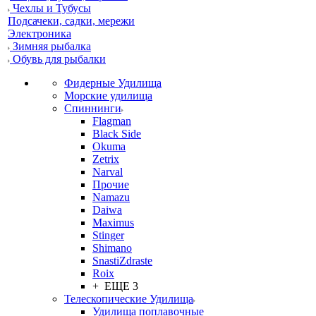
Чехлы и Тубусы
Подсачеки, садки, мережи
Электроника
Зимняя рыбалка
Обувь для рыбалки
Фидерные Удилища
Морские удилища
Спиннинги
Flagman
Black Side
Okuma
Zetrix
Narval
Прочие
Namazu
Daiwa
Maximus
Stinger
Shimano
SnastiZdraste
Roix
+ ЕЩЕ 3
Телескопические Удилища
Удилища поплавочные