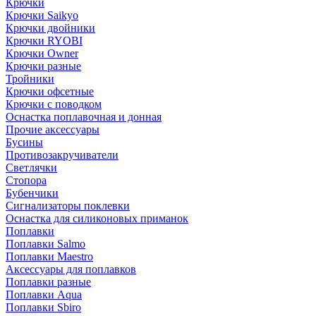
Крючки
Крючки Saikyo
Крючки двойники
Крючки RYOBI
Крючки Owner
Крючки разные
Тройники
Крючки офсетные
Крючки с поводком
Оснастка поплавочная и донная
Прочие аксессуары
Бусины
Противозакручиватели
Светлячки
Стопора
Бубенчики
Сигнализаторы поклевки
Оснастка для силиконовых приманок
Поплавки
Поплавки Salmo
Поплавки Maestro
Аксессуары для поплавков
Поплавки разные
Поплавки Aqua
Поплавки Sbiro