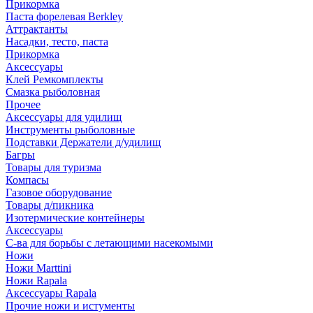
Прикормка
Паста форелевая Berkley
Аттрактанты
Насадки, тесто, паста
Прикормка
Аксессуары
Клей Ремкомплекты
Смазка рыболовная
Прочее
Аксессуары для удилищ
Инструменты рыболовные
Подставки Держатели д/удилищ
Багры
Товары для туризма
Компасы
Газовое оборудование
Товары д/пикника
Изотермические контейнеры
Аксессуары
С-ва для борьбы с летающими насекомыми
Ножи
Ножи Marttini
Ножи Rapala
Аксессуары Rapala
Прочие ножи и истументы