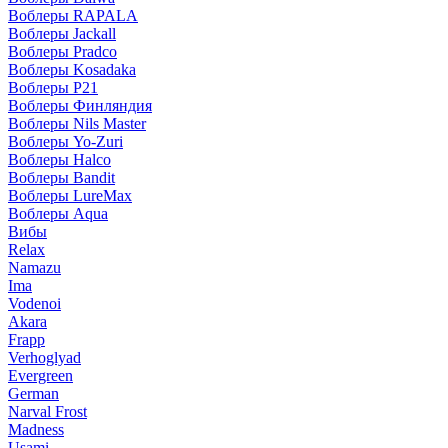
Воблеры RAPALA
Воблеры Jackall
Воблеры Pradco
Воблеры Kosadaka
Воблеры P21
Воблеры Финляндия
Воблеры Nils Master
Воблеры Yo-Zuri
Воблеры Halco
Воблеры Bandit
Воблеры LureMax
Воблеры Aqua
Вибы
Relax
Namazu
Ima
Vodenoi
Akara
Frapp
Verhoglyad
Evergreen
German
Narval Frost
Madness
Usami