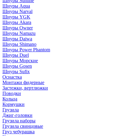
Шнуры Sunline
Шнуры Aqua
Шнуры Narval
Шнуры YGK
Шнуры Akara
Шнуры Owner
Шнуры Namazu
Шнуры Daiwa
Шнуры Shimano
Шнуры Power Phantom
Шнуры Duel
Шнуры Морские
Шнуры Gosen
Шнуры Sufix
Оснастка
Монтажи фидерные
Застежки, вертлюжки
Поводки
Кольца
Кормушки
Грузила
Джиг-головки
Грузила наборы
Грузила свинцовые
Груз чебурашка