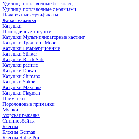
Удилища поплавочные без колец
Удилища поплавочные с кольцами
Подарочные сертификаты
Живая наживка
Катушки
Проводочные катушки
Катушки Мультипликаторные кастинг
Катушки Троллинг Море
Катушки Безынерционные
Катушки Stinger
Катушки Black Side
Катушки разные
Катушки Daiwa
Катушки Shimano
Катушки Salmo
Катушки Maximus
Катушки Flagman
Приманки
Поролоновые приманки
Мушки
Морская рыбалка
Спиннербейты
Блесны
Блесны German
Блесны Strike Pro