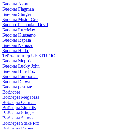
Блесны Akara
Блесны Flagman
Блесны Stinger
Блесны Mister Cro
Блесна Tasmanian Devil
Блесны LureMax
Блесны Kuusamo
Блесны Rapala
Блесны Namazu
Блесны Halko
Тейл-спиннер UF STUDIO
Блесны Mepp's
Блесны Lucky John
Блесны Blue Fox
Блесны Pontoon21
Блесны Daiwa
Блесны разные
Воблеры
Воблеры Megabass
Воблеры German
Воблеры Zipbaits
Воблеры Stinger
Воблеры Salmo
Воблеры Strike Pro
Воблеры Daiwa