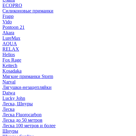
ECOPRO
Силиконовые приманки
Frapp
Vido
Pontoon 21
Akara
LureMax
AQUA
RELAX
Helios
Fox Rage
Keitech
Kosadaka
Мягкие приманки Storm
Narval
Лягушки-незацепляйки
Daiwa
Lucky John
Леска, Шнуры
Леска
Леска Fluorocarbon
Леска до 50 метров
Леска 100 метров и более
Шнуры