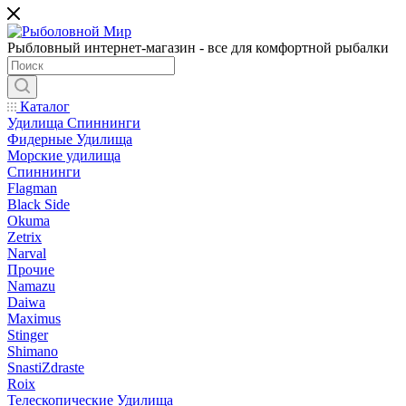
Рыбловный интернет-магазин - все для комфортной рыбалки
Каталог
Удилища Спиннинги
Фидерные Удилища
Морские удилища
Спиннинги
Flagman
Black Side
Okuma
Zetrix
Narval
Прочие
Namazu
Daiwa
Maximus
Stinger
Shimano
SnastiZdraste
Roix
Телескопические Удилища