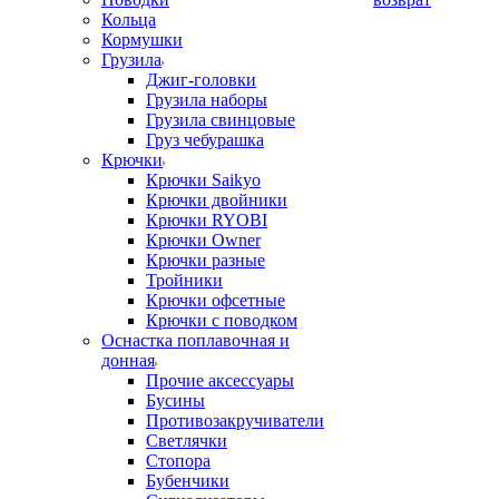
Кольца
Кормушки
Грузила
Джиг-головки
Грузила наборы
Грузила свинцовые
Груз чебурашка
Крючки
Крючки Saikyo
Крючки двойники
Крючки RYOBI
Крючки Owner
Крючки разные
Тройники
Крючки офсетные
Крючки с поводком
Оснастка поплавочная и
донная
Прочие аксессуары
Бусины
Противозакручиватели
Светлячки
Стопора
Бубенчики