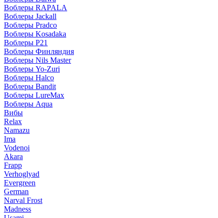
Воблеры RAPALA
Воблеры Jackall
Воблеры Pradco
Воблеры Kosadaka
Воблеры P21
Воблеры Финляндия
Воблеры Nils Master
Воблеры Yo-Zuri
Воблеры Halco
Воблеры Bandit
Воблеры LureMax
Воблеры Aqua
Вибы
Relax
Namazu
Ima
Vodenoi
Akara
Frapp
Verhoglyad
Evergreen
German
Narval Frost
Madness
Usami