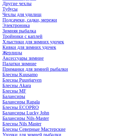
Другие чехлы
Тубусы
Чехлы для удилищ
Подсачеки, садки, мережи
Электроника
Зимняя рыбалка
Тройники с каплей
Хлыстики для зимних удочек
Кивки для зимних удочек
Жерлицы
Аксессуары зимние
Палатки зимние
Приманки для зимней рыбалки
Блесны Kuusamo
Блесны Puustjarven
Блесны Akara
Блесны MF
Балансиры
Балансиры Rapala
Блесны ECOPRO
Балансиры Lucky John
Балансиры Nils-Master
Блесны Nils Master
Блесны Северные Мастерские
Удочки для зимней рыбалки