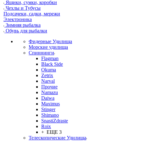
Ящики, сумки, коробки
Чехлы и Тубусы
Подсачеки, садки, мережи
Электроника
Зимняя рыбалка
Обувь для рыбалки
Фидерные Удилища
Морские удилища
Спиннинги
Flagman
Black Side
Okuma
Zetrix
Narval
Прочие
Namazu
Daiwa
Maximus
Stinger
Shimano
SnastiZdraste
Roix
+ ЕЩЕ 3
Телескопические Удилища