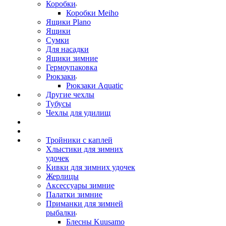
Коробки
Коробки Meiho
Ящики Plano
Ящики
Сумки
Для насадки
Ящики зимние
Гермоупаковка
Рюкзаки
Рюкзаки Aquatic
Другие чехлы
Тубусы
Чехлы для удилищ
Тройники с каплей
Хлыстики для зимних
удочек
Кивки для зимних удочек
Жерлицы
Аксессуары зимние
Палатки зимние
Приманки для зимней
рыбалки
Блесны Kuusamo