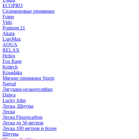
ECOPRO
Силиконовые приманки
Frapp
Vido
Pontoon 21
Akara
LureMax
AQUA
RELAX
Helios
Fox Rage
Keitech
Kosadaka
Мягкие приманки Storm
Narval
Лягушки-незацепляйки
Daiwa
Lucky John
Леска, Шнуры
Леска
Леска Fluorocarbon
Леска до 50 метров
Леска 100 метров и более
Шнуры