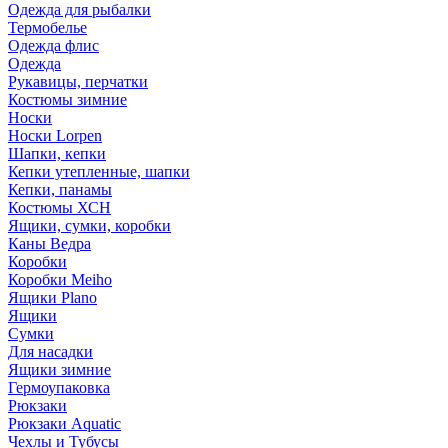
Одежда для рыбалки
Термобелье
Одежда флис
Одежда
Рукавицы, перчатки
Костюмы зимние
Носки
Носки Lorpen
Шапки, кепки
Кепки утепленные, шапки
Кепки, панамы
Костюмы ХСН
Ящики, сумки, коробки
Каны Ведра
Коробки
Коробки Meiho
Ящики Plano
Ящики
Сумки
Для насадки
Ящики зимние
Гермоупаковка
Рюкзаки
Рюкзаки Aquatic
Чехлы и Тубусы