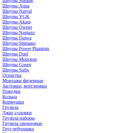
Шнуры Sunline
Шнуры Aqua
Шнуры Narval
Шнуры YGK
Шнуры Akara
Шнуры Owner
Шнуры Namazu
Шнуры Daiwa
Шнуры Shimano
Шнуры Power Phantom
Шнуры Duel
Шнуры Морские
Шнуры Gosen
Шнуры Sufix
Оснастка
Монтажи фидерные
Застежки, вертлюжки
Поводки
Кольца
Кормушки
Грузила
Джиг-головки
Грузила наборы
Грузила свинцовые
Груз чебурашка