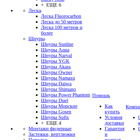
+ ЕЩЕ 6
Леска
Леска Fluorocarbon
Леска до 50 метров
Леска 100 метров и
более
Шнуры
Шнуры Sunline
Шнуры Aqua
Шнуры Narval
Шнуры YGK
Шнуры Akara
Шнуры Owner
Шнуры Namazu
Шнуры Daiwa
Шнуры Shimano
Шнуры Power Phantom
Помощь
Шнуры Duel
Шнуры Морские
Как
Компа
Шнуры Gosen
купить
Шнуры Sufix
Условия
+ ЕЩЕ 4
доставки
Монтажи фидерные
Гарантия
Застежки, вертлюжки
и
Поводки
возврат