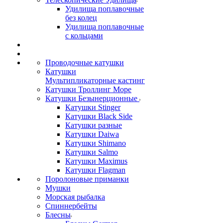
Удилища поплавочные
без колец
Удилища поплавочные
с кольцами
Проводочные катушки
Катушки
Мультипликаторные кастинг
Катушки Троллинг Море
Катушки Безынерционные
Катушки Stinger
Катушки Black Side
Катушки разные
Катушки Daiwa
Катушки Shimano
Катушки Salmo
Катушки Maximus
Катушки Flagman
Поролоновые приманки
Мушки
Морская рыбалка
Спиннербейты
Блесны