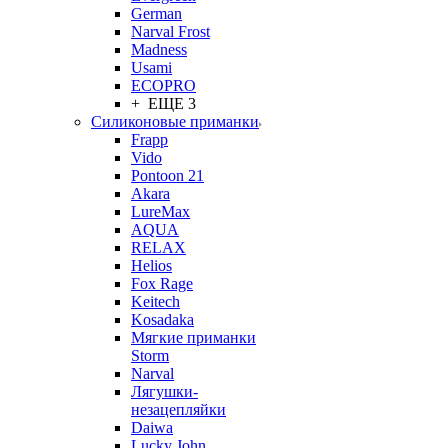
German
Narval Frost
Madness
Usami
ECOPRO
+ ЕЩЕ 3
Силиконовые приманки
Frapp
Vido
Pontoon 21
Akara
LureMax
AQUA
RELAX
Helios
Fox Rage
Keitech
Kosadaka
Мягкие приманки
Storm
Narval
Лягушки-
незацепляйки
Daiwa
Lucky John