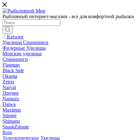
Рыбловный интернет-магазин - все для комфортной рыбалки
Каталог
Удилища Спиннинги
Фидерные Удилища
Морские удилища
Спиннинги
Flagman
Black Side
Okuma
Zetrix
Narval
Прочие
Namazu
Daiwa
Maximus
Stinger
Shimano
SnastiZdraste
Roix
Телескопические Удилища