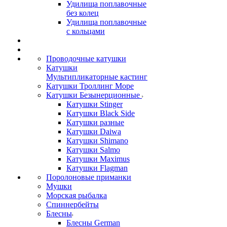
Удилища поплавочные
без колец
Удилища поплавочные
с кольцами
Проводочные катушки
Катушки
Мультипликаторные кастинг
Катушки Троллинг Море
Катушки Безынерционные
Катушки Stinger
Катушки Black Side
Катушки разные
Катушки Daiwa
Катушки Shimano
Катушки Salmo
Катушки Maximus
Катушки Flagman
Поролоновые приманки
Мушки
Морская рыбалка
Спиннербейты
Блесны
Блесны German