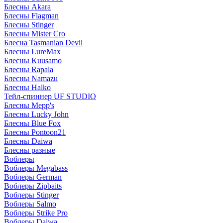
Блесны Akara
Блесны Flagman
Блесны Stinger
Блесны Mister Cro
Блесна Tasmanian Devil
Блесны LureMax
Блесны Kuusamo
Блесны Rapala
Блесны Namazu
Блесны Halko
Тейл-спиннер UF STUDIO
Блесны Mepp's
Блесны Lucky John
Блесны Blue Fox
Блесны Pontoon21
Блесны Daiwa
Блесны разные
Воблеры
Воблеры Megabass
Воблеры German
Воблеры Zipbaits
Воблеры Stinger
Воблеры Salmo
Воблеры Strike Pro
Воблеры Daiwa