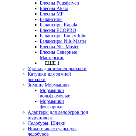
Блесны Puustjarven
Блесны Akara
Блесны MF
Балансиры
Балансиры Rapala
Блесны ECOPRO
Балансиры Lucky John
Балансиры Nils-Master
Блесны Nils Master
Блесны Северные
Мастерские
+ ЕЩЕ 1
Удочки для зимней рыбалки
Катушки для зимней
рыбалки
Зимние Мормышки
Мормышки
вольфрамовые
Мормышки
фосфорные
Адаптеры для ледобуров под
шуруповерт
Ледобуры, Шнеки
Ножи и аксессуары для
ледобуров