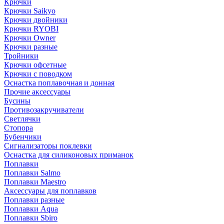
Крючки
Крючки Saikyo
Крючки двойники
Крючки RYOBI
Крючки Owner
Крючки разные
Тройники
Крючки офсетные
Крючки с поводком
Оснастка поплавочная и донная
Прочие аксессуары
Бусины
Противозакручиватели
Светлячки
Стопора
Бубенчики
Сигнализаторы поклевки
Оснастка для силиконовых приманок
Поплавки
Поплавки Salmo
Поплавки Maestro
Аксессуары для поплавков
Поплавки разные
Поплавки Aqua
Поплавки Sbiro