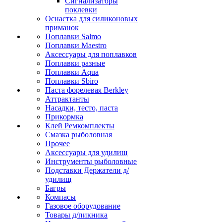
Сигнализаторы
поклевки
Оснастка для силиконовых
приманок
Поплавки Salmo
Поплавки Maestro
Аксессуары для поплавков
Поплавки разные
Поплавки Aqua
Поплавки Sbiro
Паста форелевая Berkley
Аттрактанты
Насадки, тесто, паста
Прикормка
Клей Ремкомплекты
Смазка рыболовная
Прочее
Аксессуары для удилищ
Инструменты рыболовные
Подставки Держатели д/
удилищ
Багры
Компасы
Газовое оборудование
Товары д/пикника