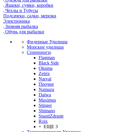
Ящики, сумки, коробки
Чехлы и Тубусы
Подсачеки, садки, мережи
Электроника
Зимняя рыбалка
Обувь для рыбалки
Фидерные Удилища
Морские удилища
Спиннинги
Flagman
Black Side
Okuma
Zetrix
Narval
Прочие
Namazu
Daiwa
Maximus
Stinger
Shimano
SnastiZdraste
Roix
+ ЕЩЕ 3
Телескопические Удилища