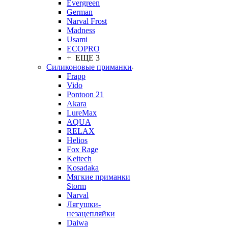
Evergreen
German
Narval Frost
Madness
Usami
ECOPRO
+ ЕЩЕ 3
Силиконовые приманки
Frapp
Vido
Pontoon 21
Akara
LureMax
AQUA
RELAX
Helios
Fox Rage
Keitech
Kosadaka
Мягкие приманки
Storm
Narval
Лягушки-
незацепляйки
Daiwa