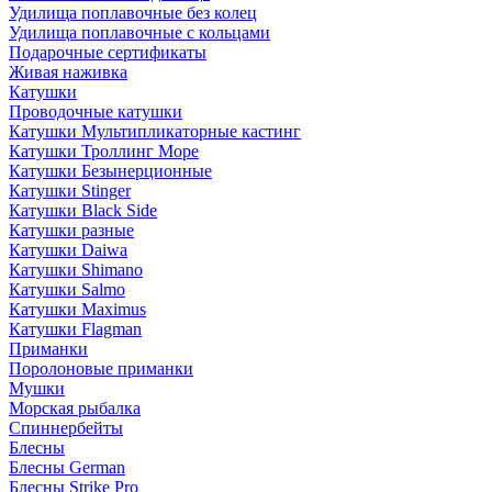
Удилища поплавочные без колец
Удилища поплавочные с кольцами
Подарочные сертификаты
Живая наживка
Катушки
Проводочные катушки
Катушки Мультипликаторные кастинг
Катушки Троллинг Море
Катушки Безынерционные
Катушки Stinger
Катушки Black Side
Катушки разные
Катушки Daiwa
Катушки Shimano
Катушки Salmo
Катушки Maximus
Катушки Flagman
Приманки
Поролоновые приманки
Мушки
Морская рыбалка
Спиннербейты
Блесны
Блесны German
Блесны Strike Pro