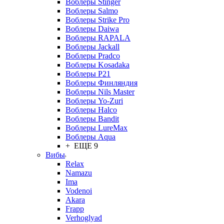
Воблеры Stinger
Воблеры Salmo
Воблеры Strike Pro
Воблеры Daiwa
Воблеры RAPALA
Воблеры Jackall
Воблеры Pradco
Воблеры Kosadaka
Воблеры P21
Воблеры Финляндия
Воблеры Nils Master
Воблеры Yo-Zuri
Воблеры Halco
Воблеры Bandit
Воблеры LureMax
Воблеры Aqua
+ ЕЩЕ 9
Вибы
Relax
Namazu
Ima
Vodenoi
Akara
Frapp
Verhoglyad