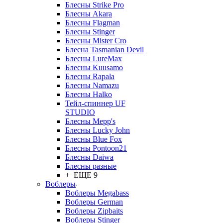
Блесны Strike Pro
Блесны Akara
Блесны Flagman
Блесны Stinger
Блесны Mister Cro
Блесна Tasmanian Devil
Блесны LureMax
Блесны Kuusamo
Блесны Rapala
Блесны Namazu
Блесны Halko
Тейл-спиннер UF
STUDIO
Блесны Mepp's
Блесны Lucky John
Блесны Blue Fox
Блесны Pontoon21
Блесны Daiwa
Блесны разные
+ ЕЩЕ 9
Воблеры
Воблеры Megabass
Воблеры German
Воблеры Zipbaits
Воблеры Stinger