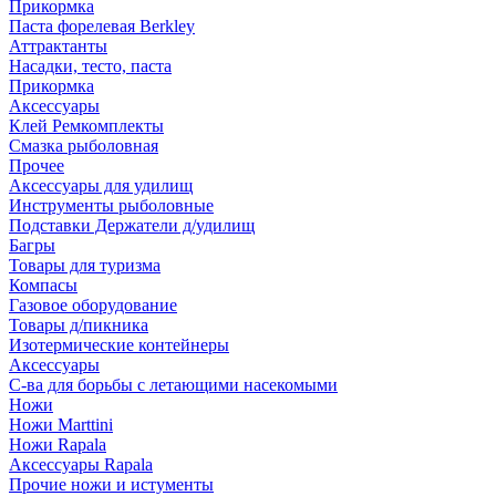
Прикормка
Паста форелевая Berkley
Аттрактанты
Насадки, тесто, паста
Прикормка
Аксессуары
Клей Ремкомплекты
Смазка рыболовная
Прочее
Аксессуары для удилищ
Инструменты рыболовные
Подставки Держатели д/удилищ
Багры
Товары для туризма
Компасы
Газовое оборудование
Товары д/пикника
Изотермические контейнеры
Аксессуары
С-ва для борьбы с летающими насекомыми
Ножи
Ножи Marttini
Ножи Rapala
Аксессуары Rapala
Прочие ножи и истументы