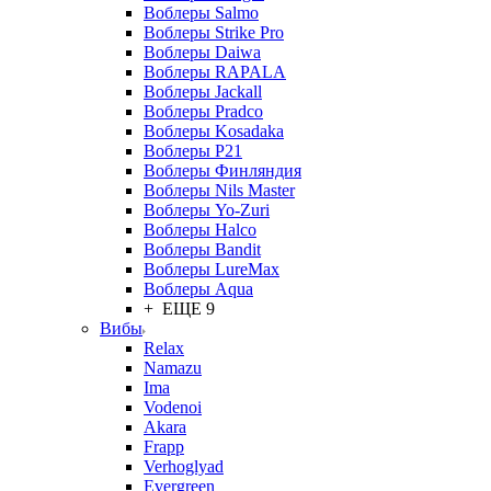
Воблеры Salmo
Воблеры Strike Pro
Воблеры Daiwa
Воблеры RAPALA
Воблеры Jackall
Воблеры Pradco
Воблеры Kosadaka
Воблеры P21
Воблеры Финляндия
Воблеры Nils Master
Воблеры Yo-Zuri
Воблеры Halco
Воблеры Bandit
Воблеры LureMax
Воблеры Aqua
+ ЕЩЕ 9
Вибы
Relax
Namazu
Ima
Vodenoi
Akara
Frapp
Verhoglyad
Evergreen