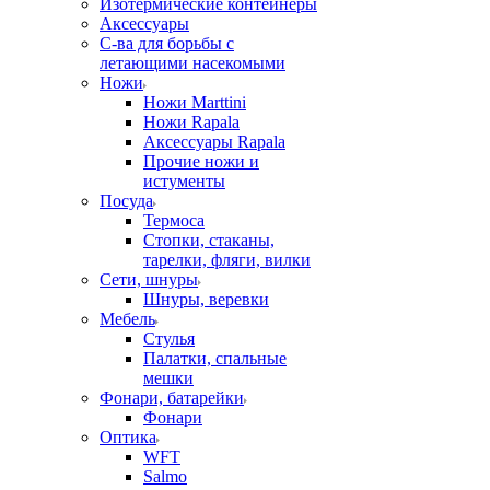
Изотермические контейнеры
Аксессуары
С-ва для борьбы с
летающими насекомыми
Ножи
Ножи Marttini
Ножи Rapala
Аксессуары Rapala
Прочие ножи и
истументы
Посуда
Термоса
Стопки, стаканы,
тарелки, фляги, вилки
Сети, шнуры
Шнуры, веревки
Мебель
Стулья
Палатки, спальные
мешки
Фонари, батарейки
Фонари
Оптика
WFT
Salmo