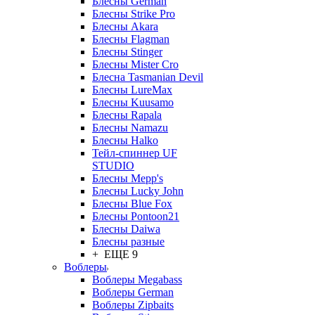
Блесны German
Блесны Strike Pro
Блесны Akara
Блесны Flagman
Блесны Stinger
Блесны Mister Cro
Блесна Tasmanian Devil
Блесны LureMax
Блесны Kuusamo
Блесны Rapala
Блесны Namazu
Блесны Halko
Тейл-спиннер UF
STUDIO
Блесны Mepp's
Блесны Lucky John
Блесны Blue Fox
Блесны Pontoon21
Блесны Daiwa
Блесны разные
+ ЕЩЕ 9
Воблеры
Воблеры Megabass
Воблеры German
Воблеры Zipbaits