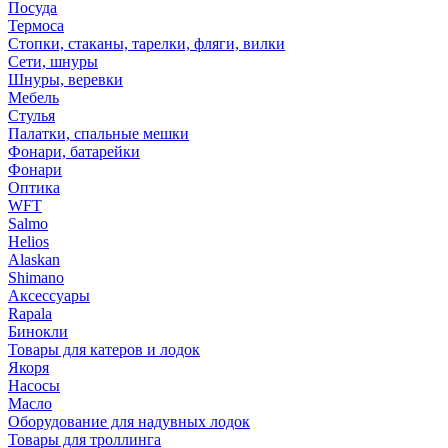
Посуда
Термоса
Стопки, стаканы, тарелки, фляги, вилки
Сети, шнуры
Шнуры, веревки
Мебель
Стулья
Палатки, спальные мешки
Фонари, батарейки
Фонари
Оптика
WFT
Salmo
Helios
Alaskan
Shimano
Аксессуары
Rapala
Бинокли
Товары для катеров и лодок
Якоря
Насосы
Масло
Оборудование для надувных лодок
Товары для троллинга