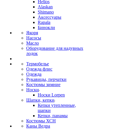
Helios
Alaskan
Shimano
Аксессуары
Rapala
Бинокли
Якоря
Насосы
Масло
Оборудование для надувных
лодок
Термобелье
Одежда флис
Одежда
Рукавицы, перчатки
Костюмы зимние
Носки
Носки Lorpen
Шапки, кепки
Кепки утепленные,
шапки
Кепки, панамы
Костюмы ХСН
Каны Ведра