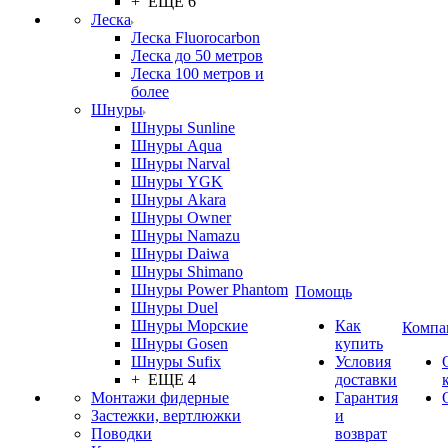
+ ЕЩЕ 6
Леска
Леска Fluorocarbon
Леска до 50 метров
Леска 100 метров и
более
Шнуры
Шнуры Sunline
Шнуры Aqua
Шнуры Narval
Шнуры YGK
Шнуры Akara
Шнуры Owner
Шнуры Namazu
Шнуры Daiwa
Шнуры Shimano
Шнуры Power Phantom
Помощь
Шнуры Duel
Шнуры Морские
Как
Компа
Шнуры Gosen
купить
Шнуры Sufix
Условия
+ ЕЩЕ 4
доставки
Монтажи фидерные
Гарантия
Застежки, вертлюжки
и
Поводки
возврат