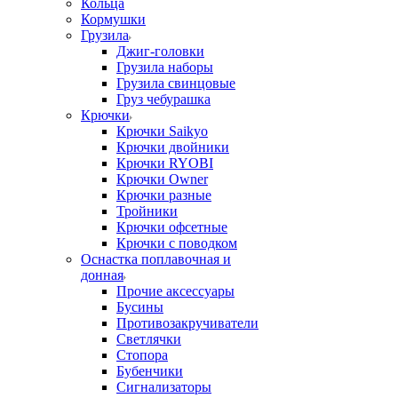
Кольца
Кормушки
Грузила
Джиг-головки
Грузила наборы
Грузила свинцовые
Груз чебурашка
Крючки
Крючки Saikyo
Крючки двойники
Крючки RYOBI
Крючки Owner
Крючки разные
Тройники
Крючки офсетные
Крючки с поводком
Оснастка поплавочная и
донная
Прочие аксессуары
Бусины
Противозакручиватели
Светлячки
Стопора
Бубенчики
Сигнализаторы