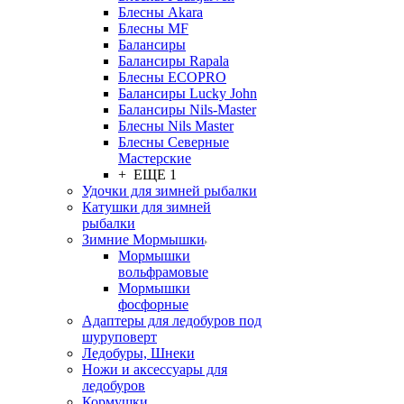
Блесны Akara
Блесны MF
Балансиры
Балансиры Rapala
Блесны ECOPRO
Балансиры Lucky John
Балансиры Nils-Master
Блесны Nils Master
Блесны Северные
Мастерские
+ ЕЩЕ 1
Удочки для зимней рыбалки
Катушки для зимней
рыбалки
Зимние Мормышки
Мормышки
вольфрамовые
Мормышки
фосфорные
Адаптеры для ледобуров под
шуруповерт
Ледобуры, Шнеки
Ножи и аксессуары для
ледобуров
Кормушки