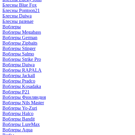
Блесны Blue Fox
Блесны Pontoon21
Блесны Daiwa
Блесны разные
Воблеры
Воблеры Megabass
Воблеры German
Воблеры Zipbaits
Воблеры Stinger
Воблеры Salmo
Воблеры Strike Pro
Воблеры Daiwa
Воблеры RAPALA
Воблеры Jackall
Воблеры Pradco
Воблеры Kosadaka
Воблеры P21
Воблеры Финляндия
Воблеры Nils Master
Воблеры Yo-Zuri
Воблеры Halco
Воблеры Bandit
Воблеры LureMax
Воблеры Aqua