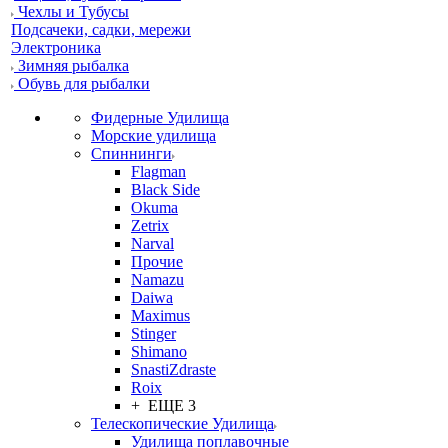
Чехлы и Тубусы
Подсачеки, садки, мережи
Электроника
Зимняя рыбалка
Обувь для рыбалки
Фидерные Удилища
Морские удилища
Спиннинги
Flagman
Black Side
Okuma
Zetrix
Narval
Прочие
Namazu
Daiwa
Maximus
Stinger
Shimano
SnastiZdraste
Roix
+ ЕЩЕ 3
Телескопические Удилища
Удилища поплавочные