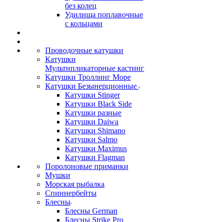
без колец
Удилища поплавочные
с кольцами
Проводочные катушки
Катушки
Мультипликаторные кастинг
Катушки Троллинг Море
Катушки Безынерционные
Катушки Stinger
Катушки Black Side
Катушки разные
Катушки Daiwa
Катушки Shimano
Катушки Salmo
Катушки Maximus
Катушки Flagman
Поролоновые приманки
Мушки
Морская рыбалка
Спиннербейты
Блесны
Блесны German
Блесны Strike Pro