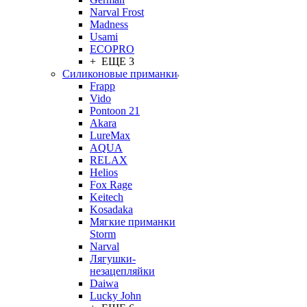
Narval Frost
Madness
Usami
ECOPRO
+ ЕЩЕ 3
Силиконовые приманки
Frapp
Vido
Pontoon 21
Akara
LureMax
AQUA
RELAX
Helios
Fox Rage
Keitech
Kosadaka
Мягкие приманки
Storm
Narval
Лягушки-
незацепляйки
Daiwa
Lucky John