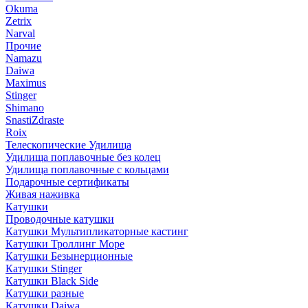
Okuma
Zetrix
Narval
Прочие
Namazu
Daiwa
Maximus
Stinger
Shimano
SnastiZdraste
Roix
Телескопические Удилища
Удилища поплавочные без колец
Удилища поплавочные с кольцами
Подарочные сертификаты
Живая наживка
Катушки
Проводочные катушки
Катушки Мультипликаторные кастинг
Катушки Троллинг Море
Катушки Безынерционные
Катушки Stinger
Катушки Black Side
Катушки разные
Катушки Daiwa