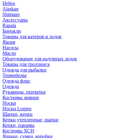
Helios
Alaskan
Shimano
Аксессуары
Rapala
Бинокли
Товары для катеров и лодок
Якоря
Насосы
Масло
Оборудование для надувных лодок
Товары для троллинга
Одежда для рыбалки
Термобелье
Одежда флис
Одежда
Рукавицы, перчатки
Костюмы зимние
Носки
Носки Lorpen
Шапки, кепки
Кепки утепленные, шапки
Кепки, панамы
Костюмы ХСН
Ящики, сумки, коробки