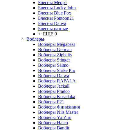
Блесны Mepp's
Блесны Lucky John
Блесны Blue Fox
Блесны Pontoon21
Блесны Daiwa
Блесны разные
+ ЕЩЕ 9
Воблеры
Воблеры Megabass
Воблеры German
Воблеры Zipbaits
Воблеры Stinger
Воблеры Salmo
Воблеры Strike Pro
Воблеры Daiwa
Воблеры RAPALA
Воблеры Jackall
Воблеры Pradco
Воблеры Kosadaka
Воблеры P21
Воблеры Финляндия
Воблеры Nils Master
Воблеры Yo-Zuri
Воблеры Halco
Воблеры Bandit