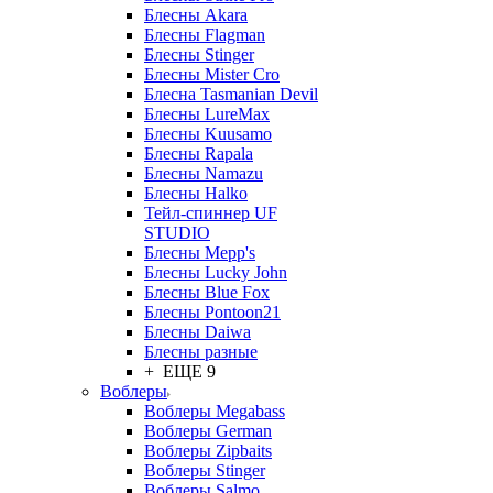
Блесны Akara
Блесны Flagman
Блесны Stinger
Блесны Mister Cro
Блесна Tasmanian Devil
Блесны LureMax
Блесны Kuusamo
Блесны Rapala
Блесны Namazu
Блесны Halko
Тейл-спиннер UF
STUDIO
Блесны Mepp's
Блесны Lucky John
Блесны Blue Fox
Блесны Pontoon21
Блесны Daiwa
Блесны разные
+ ЕЩЕ 9
Воблеры
Воблеры Megabass
Воблеры German
Воблеры Zipbaits
Воблеры Stinger
Воблеры Salmo