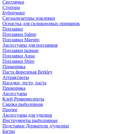
Светлячки
Стопора
Бубенчики
Сигнализаторы поклевки
Оснастка для силиконовых приманок
Поплавки
Поплавки Salmo
Поплавки Maestro
Аксессуары для поплавков
Поплавки разные
Поплавки Aqua
Поплавки Sbiro
Прикормка
Паста форелевая Berkley
Аттрактанты
Насадки, тесто, паста
Прикормка
Аксессуары
Клей Ремкомплекты
Смазка рыболовная
Прочее
Аксессуары для удилищ
Инструменты рыболовные
Подставки Держатели д/удилищ
Багры