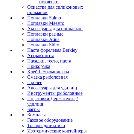
поклевки
Оснастка для силиконовых
приманок
Поплавки Salmo
Поплавки Maestro
Аксессуары для поплавков
Поплавки разные
Поплавки Aqua
Поплавки Sbiro
Паста форелевая Berkley
Аттрактанты
Насадки, тесто, паста
Прикормка
Клей Ремкомплекты
Смазка рыболовная
Прочее
Аксессуары для удилищ
Инструменты рыболовные
Подставки Держатели д/
удилищ
Багры
Компасы
Газовое оборудование
Товары д/пикника
Изотермические контейнеры