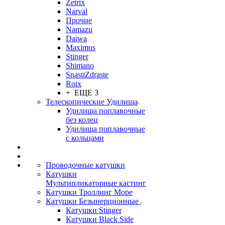
Zetrix
Narval
Прочие
Namazu
Daiwa
Maximus
Stinger
Shimano
SnastiZdraste
Roix
+ ЕЩЕ 3
Телескопические Удилища
Удилища поплавочные
без колец
Удилища поплавочные
с кольцами
Проводочные катушки
Катушки
Мультипликаторные кастинг
Катушки Троллинг Море
Катушки Безынерционные
Катушки Stinger
Катушки Black Side