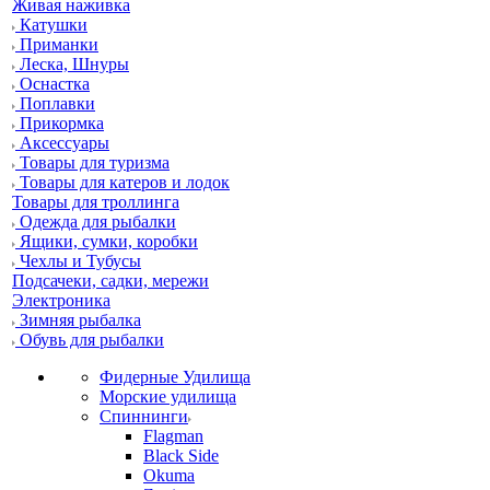
Живая наживка
Катушки
Приманки
Леска, Шнуры
Оснастка
Поплавки
Прикормка
Аксессуары
Товары для туризма
Товары для катеров и лодок
Товары для троллинга
Одежда для рыбалки
Ящики, сумки, коробки
Чехлы и Тубусы
Подсачеки, садки, мережи
Электроника
Зимняя рыбалка
Обувь для рыбалки
Фидерные Удилища
Морские удилища
Спиннинги
Flagman
Black Side
Okuma