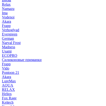
Вибы
Relax
Namazu
Ima
Vodenoi
Akara
Frapp
Verhoglyad
Evergreen
German
Narval Frost
Madness
Usami
ECOPRO
Силиконовые приманки
Frapp
Vido
Pontoon 21
Akara
LureMax
AQUA
RELAX
Helios
Fox Rage
Keitech