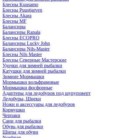
Блесны Kuusamo
Блесны Puustjarven
Блесны Akara
Блесны MF
Балансиры
Балансиры Rapala
Блесны ECOPRO
Балансиры Lucky John
Балансиры Nils-Master
Блесны Nils Master
Блесны Северные Мастерские
Удочки для зимней рыбалки
Катушки для зимней рыбалки
Зимние Мормышки
Мормышки вольфрамовые
Мормышки фосфорные
Адаптеры для ледобуров под шуруповерт
Ледобуры, Шнеки
Ножи и аксессуары для ледобуров
Кормушки
Черпаки
Сани для рыбалки
Обувь для рыбалки
Шипы для обуви
Nordman