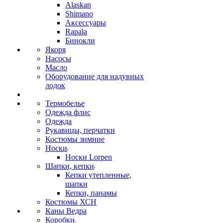
Alaskan
Shimano
Аксессуары
Rapala
Бинокли
Якоря
Насосы
Масло
Оборудование для надувных
лодок
Термобелье
Одежда флис
Одежда
Рукавицы, перчатки
Костюмы зимние
Носки
Носки Lorpen
Шапки, кепки
Кепки утепленные,
шапки
Кепки, панамы
Костюмы ХСН
Каны Ведра
Коробки