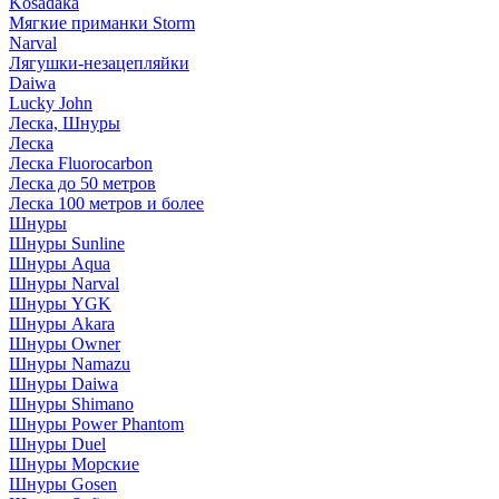
Kosadaka
Мягкие приманки Storm
Narval
Лягушки-незацепляйки
Daiwa
Lucky John
Леска, Шнуры
Леска
Леска Fluorocarbon
Леска до 50 метров
Леска 100 метров и более
Шнуры
Шнуры Sunline
Шнуры Aqua
Шнуры Narval
Шнуры YGK
Шнуры Akara
Шнуры Owner
Шнуры Namazu
Шнуры Daiwa
Шнуры Shimano
Шнуры Power Phantom
Шнуры Duel
Шнуры Морские
Шнуры Gosen