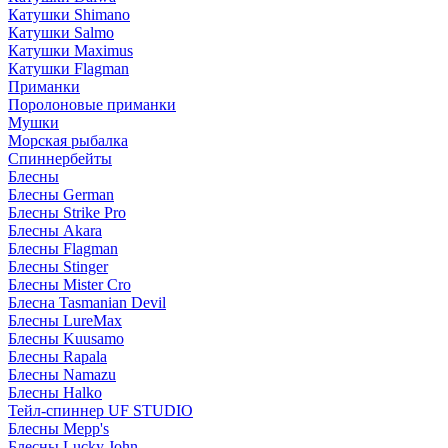
Катушки Shimano
Катушки Salmo
Катушки Maximus
Катушки Flagman
Приманки
Поролоновые приманки
Мушки
Морская рыбалка
Спиннербейты
Блесны
Блесны German
Блесны Strike Pro
Блесны Akara
Блесны Flagman
Блесны Stinger
Блесны Mister Cro
Блесна Tasmanian Devil
Блесны LureMax
Блесны Kuusamo
Блесны Rapala
Блесны Namazu
Блесны Halko
Тейл-спиннер UF STUDIO
Блесны Mepp's
Блесны Lucky John