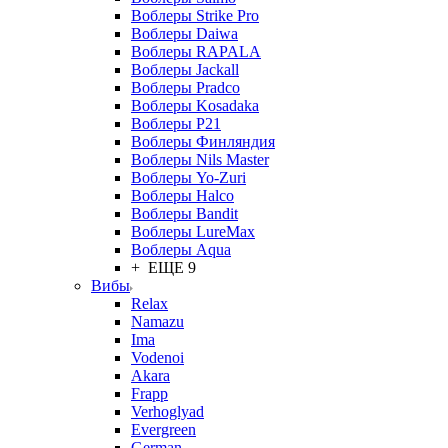
Воблеры Strike Pro
Воблеры Daiwa
Воблеры RAPALA
Воблеры Jackall
Воблеры Pradco
Воблеры Kosadaka
Воблеры P21
Воблеры Финляндия
Воблеры Nils Master
Воблеры Yo-Zuri
Воблеры Halco
Воблеры Bandit
Воблеры LureMax
Воблеры Aqua
+ ЕЩЕ 9
Вибы
Relax
Namazu
Ima
Vodenoi
Akara
Frapp
Verhoglyad
Evergreen
German