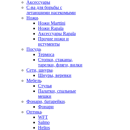
Аксессуары
С-ва для борьбы с
летающими насекомыми
Ножи
Ножи Marttini
Ножи Rapala
Аксессуары Rapala
Прочие ножи и
истументы
Посуда
Термоса
Стопки, стаканы,
тарелки, фляги, вилки
Сети, шнуры
Шнуры, веревки
Мебель
Стулья
Палатки, спальные
мешки
Фонари, батарейки
Фонари
Оптика
WFT
Salmo
Helios