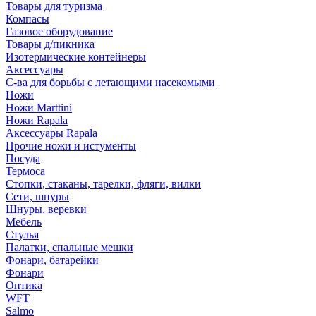
Товары для туризма
Компасы
Газовое оборудование
Товары д/пикника
Изотермические контейнеры
Аксессуары
С-ва для борьбы с летающими насекомыми
Ножи
Ножи Marttini
Ножи Rapala
Аксессуары Rapala
Прочие ножи и истументы
Посуда
Термоса
Стопки, стаканы, тарелки, фляги, вилки
Сети, шнуры
Шнуры, веревки
Мебель
Стулья
Палатки, спальные мешки
Фонари, батарейки
Фонари
Оптика
WFT
Salmo