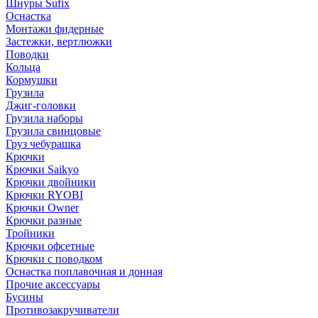
Шнуры Sufix
Оснастка
Монтажи фидерные
Застежки, вертлюжки
Поводки
Кольца
Кормушки
Грузила
Джиг-головки
Грузила наборы
Грузила свинцовые
Груз чебурашка
Крючки
Крючки Saikyo
Крючки двойники
Крючки RYOBI
Крючки Owner
Крючки разные
Тройники
Крючки офсетные
Крючки с поводком
Оснастка поплавочная и донная
Прочие аксессуары
Бусины
Противозакручиватели