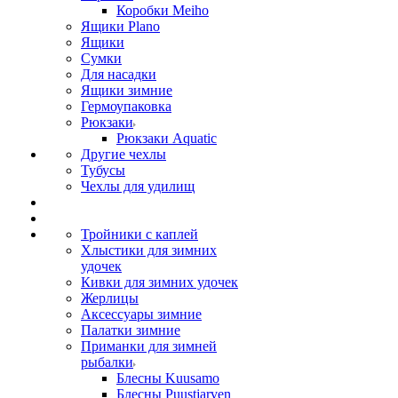
Коробки Meiho
Ящики Plano
Ящики
Сумки
Для насадки
Ящики зимние
Гермоупаковка
Рюкзаки
Рюкзаки Aquatic
Другие чехлы
Тубусы
Чехлы для удилищ
Тройники с каплей
Хлыстики для зимних
удочек
Кивки для зимних удочек
Жерлицы
Аксессуары зимние
Палатки зимние
Приманки для зимней
рыбалки
Блесны Kuusamo
Блесны Puustjarven