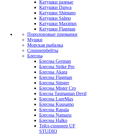
Катушки разные
Катушки Daiwa
Катушки Shimano
Катушки Salmo
Катушки Maximus
Катушки Flagman
Поролоновые приманки
Мушки
Морская рыбалка
Спиннербейты
Блесны
Блесны German
Блесны Strike Pro
Блесны Akara
Блесны Flagman
Блесны Stinger
Блесны Mister Cro
Блесна Tasmanian Devil
Блесны LureMax
Блесны Kuusamo
Блесны Rapala
Блесны Namazu
Блесны Halko
Тейл-спиннер UF
STUDIO