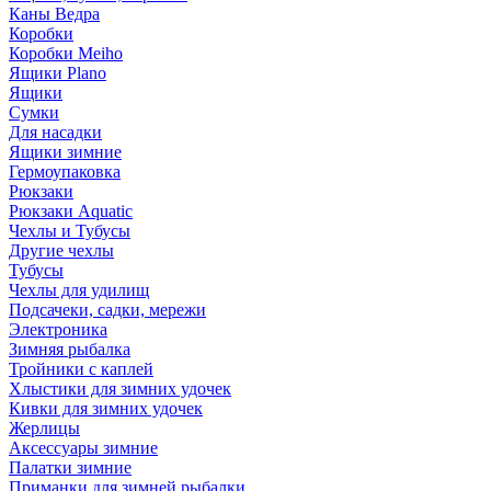
Каны Ведра
Коробки
Коробки Meiho
Ящики Plano
Ящики
Сумки
Для насадки
Ящики зимние
Гермоупаковка
Рюкзаки
Рюкзаки Aquatic
Чехлы и Тубусы
Другие чехлы
Тубусы
Чехлы для удилищ
Подсачеки, садки, мережи
Электроника
Зимняя рыбалка
Тройники с каплей
Хлыстики для зимних удочек
Кивки для зимних удочек
Жерлицы
Аксессуары зимние
Палатки зимние
Приманки для зимней рыбалки